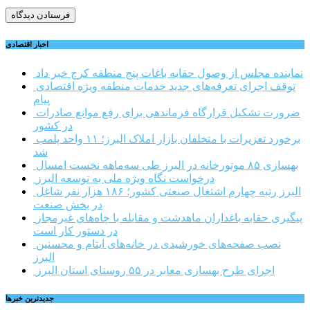
اخبار اقتصادی
نماینده مجلس از وصول حقابه باغات پنج منطقه کرج خبر داد
توقف اجرای تعرفه‌های جدید خدمات منطقه ویژه اقتصادی
پیام
ضرورت تشکیل قرارگاه فرماندهی برای رفع موانع صادرات
در کشور
برخورد تعزیرات با متخلفان بازار املاک البرز؛ ۱۱ واحد پلمب
شد
بهسازی ۸۵ موتورخانه در البرز طی سه‌ماهه نخست امسال
درخواست نگاه ویژه ملی به توسعه البرز
البرز رتبه چهارم اشتغال صنعتی کشور؛ ۱۸۶ هزار نفر شاغل
در بخش صنعت
پیگیری حقابه باغداران ماهدشت و مقابله با چاه‌های غیرمجاز
در دستور کار است
نصب صفحه‌های خورشیدی در خانه‌های ایتام و محسنین
البرز
اجرای طرح بهسازی معابر در ۵۵ روستای استان البرز
جديدترين خبرها