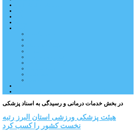
شهرستانهای استان البرز
فیلم
عکس
پیوندها
آنلاین
جدول لیگ برتر
ارز
قیمت طلا و سکه
بورس
قیمت خودرو داخلی
قیمت خودرو خارجی
قیمت تلویزیون
قیمت تبلت
قیمت موبایل
یادداشت
مرمت بنای تاریخی امامزاده هارون (ع) طالقان آغاز شد
در بخش خدمات درمانی و رسیدگی به اسناد پزشکی
هیئت پزشکی ورزشی استان البرز رتبه
نخست کشور را کسب کرد