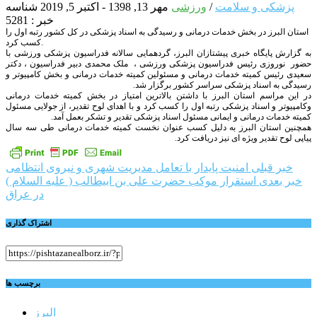
پزشکی و سلامت
/
ورزشی
مهر 13, 1398 - اکتبر 5, 2019
شناسه
خبر : 5281
استان البرز در بخش خدمات درمانی و رسیدگی به اسناد پزشکی در کل کشور رتبه اول را
کسب کرد.
به گزارش پایگاه خبری پیشتازان البرز، گردهمایی سالانه فدراسیون پزشکی ورزشی با
حضور نوروزی رئیس فدراسیون پزشکی ورزشی ، ملک محمدی دبیر فدراسیون ، دکتر
سعیدی رئیس کمیته خدمات درمانی و مسئولین کمیته خدمات درمانی و بخش کامپیوتر و
رسیدگی به اسناد پزشکی سراسر کشور برگزار شد.
در این مراسم استان البرز با داشتن بالاترین امتیاز در بخش کمیته خدمات درمانی
وکامپیوتر و اسناد پزشکی رتبه اول را کسب کرد و با اهدای لوح تقدیر، از جولایی مسئول
کمیته خدمات درمانی و ایمانی مسئول اسناد پزشکی تقدیر و تشکر بعمل آمد.
همچنین استان البرز به دلیل کسب عنوان نخست کمیته خدمات درمانی طی سه سال
پیاپی لوح تقدیر ویژه ای نیز دریافت کرد.
راهبری
خبر قبلی
امنیت پایدار با تعامل مدیریت شهری و نیروی انتظامی
خبر بعدی
استقرار موکب حضرت علی بن ابیطالب ( علیه السلام )
نوشته
در عراق
اشتراک گذاری
برچسب ها
البرز