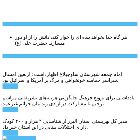
سخن روز
هر گاه خدا بخواهد بنده اي را خوار كند، دانش را از او دور
میسازد.
حضرت علی (ع)
آخرین اخبار:
امام جمعه شهرستان ساوجبلاغ اظهارداشت : اربعین امسال
سراسر حماسه خونخواهی و مرگ بر آمریکا و اسرائیل بود.
ادامه ...
یادداشتی برای ترویج فرهنگ جایگزینی هزینه‌های تشریفاتی مراسم
ترحیم با مشارکت در آزادی زندانیان جرائم غیرعمد
ادامه ...
مدیر کل بهزیستی استان البرز از شناسایی ۲ هزار و ۴۰۰ کودک
دارای اختلالات بینایی در این استان خبر داد.
ادامه ...