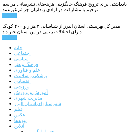
یادداشتی برای ترویج فرهنگ جایگزینی هزینه‌های تشریفاتی مراسم
ترحیم با مشارکت در آزادی زندانیان جرائم غیرعمد
ادامه ...
مدیر کل بهزیستی استان البرز از شناسایی ۲ هزار و ۴۰۰ کودک
دارای اختلالات بینایی در این استان خبر داد.
ادامه ...
خانه
اجتماعی
سیاسی
فرهنگ و هنر
علم و فناوری
پزشکی و سلامت
اقتصادی
ورزشی
آموزش و پرورش
مدیریت شهری
شهرستانهای استان البرز
فیلم
عکس
پیوندها
آنلاین
جدول لیگ برتر