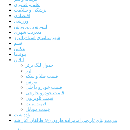
علم و فناوری
پزشکی و سلامت
اقتصادی
ورزشی
آموزش و پرورش
مدیریت شهری
شهرستانهای استان البرز
فیلم
عکس
پیوندها
آنلاین
جدول لیگ برتر
ارز
قیمت طلا و سکه
بورس
قیمت خودرو داخلی
قیمت خودرو خارجی
قیمت تلویزیون
قیمت تبلت
قیمت موبایل
یادداشت
مرمت بنای تاریخی امامزاده هارون (ع) طالقان آغاز شد