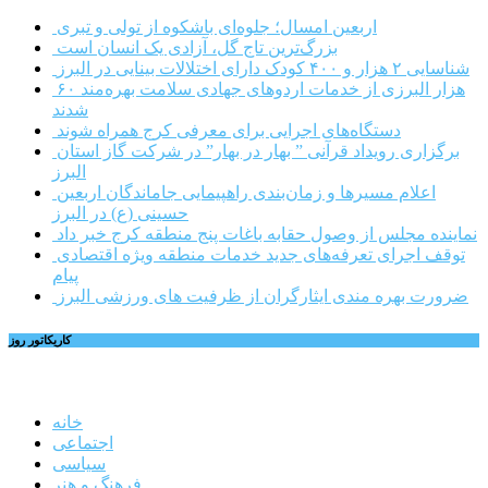
اربعین امسال؛ جلوه‌ای باشکوه از تولی و تبری
بزرگ‌ترین تاج گل، آزادی یک انسان است
شناسایی ۲ هزار و ۴۰۰ کودک دارای اختلالات بینایی در البرز
۶۰ هزار البرزی از خدمات اردوهای جهادی سلامت بهره‌مند
شدند
دستگاه‌های اجرایی برای معرفی کرج همراه شوند
برگزاری رویداد قرآنی ” بهار در بهار” در شرکت گاز استان
البرز
اعلام مسیرها و زمان‌بندی راهپیمایی جاماندگان اربعین
حسینی (ع) در البرز
نماینده مجلس از وصول حقابه باغات پنج منطقه کرج خبر داد
توقف اجرای تعرفه‌های جدید خدمات منطقه ویژه اقتصادی
پیام
ضرورت بهره مندی ایثارگران از ظرفیت های ورزشی البرز
کاریکاتور روز
خانه
اجتماعی
سیاسی
فرهنگ و هنر