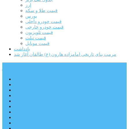
ارز
قیمت طلا و سکه
بورس
قیمت خودرو داخلی
قیمت خودرو خارجی
قیمت تلویزیون
قیمت تبلت
قیمت موبایل
یادداشت
مرمت بنای تاریخی امامزاده هارون (ع) طالقان آغاز شد
پیشتازان البرز
خانه
اجتماعی
سیاسی
فرهنگ و هنر
علم و فناوری
پزشکی و سلامت
اقتصادی
ورزشی
آموزش و پرورش
مدیریت شهری