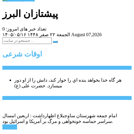
پیشتازان البرز
تعداد خبر های امروز: 0
August 07,2026
الجمعة ۲۲ صفر ۱۴۴۸
۱۴۰۵/۰۵/۱۶
اوقات شرعی
سخن روز
هر گاه خدا بخواهد بنده اي را خوار كند، دانش را از او دور
میسازد.
حضرت علی (ع)
آخرین اخبار:
امام جمعه شهرستان ساوجبلاغ اظهارداشت : اربعین امسال
سراسر حماسه خونخواهی و مرگ بر آمریکا و اسرائیل بود.
ادامه ...