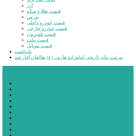
ارز
قیمت طلا و سکه
بورس
قیمت خودرو داخلی
قیمت خودرو خارجی
قیمت تلویزیون
قیمت تبلت
قیمت موبایل
یادداشت
مرمت بنای تاریخی امامزاده هارون (ع) طالقان آغاز شد
پیشتازان البرز
خانه
اجتماعی
سیاسی
فرهنگ و هنر
علم و فناوری
پزشکی و سلامت
اقتصادی
ورزشی
آموزش و پرورش
مدیریت شهری