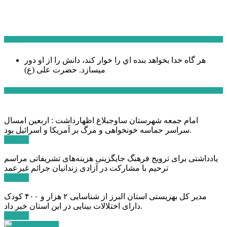
سخن روز
هر گاه خدا بخواهد بنده اي را خوار كند، دانش را از او دور
میسازد.
حضرت علی (ع)
آخرین اخبار:
امام جمعه شهرستان ساوجبلاغ اظهارداشت : اربعین امسال
سراسر حماسه خونخواهی و مرگ بر آمریکا و اسرائیل بود.
ادامه ...
یادداشتی برای ترویج فرهنگ جایگزینی هزینه‌های تشریفاتی مراسم
ترحیم با مشارکت در آزادی زندانیان جرائم غیرعمد
ادامه ...
مدیر کل بهزیستی استان البرز از شناسایی ۲ هزار و ۴۰۰ کودک
دارای اختلالات بینایی در این استان خبر داد.
ادامه ...