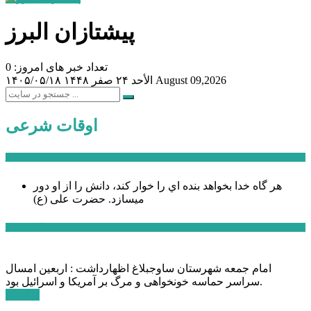
پیشتازان البرز
تعداد خبر های امروز: 0
August 09,2026
الأحد ۲۴ صفر ۱۴۴۸
۱۴۰۵/۰۵/۱۸
اوقات شرعی
سخن روز
هر گاه خدا بخواهد بنده اي را خوار كند، دانش را از او دور
میسازد.
حضرت علی (ع)
آخرین اخبار:
امام جمعه شهرستان ساوجبلاغ اظهارداشت : اربعین امسال
سراسر حماسه خونخواهی و مرگ بر آمریکا و اسرائیل بود.
ادامه ...