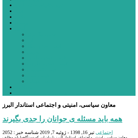
شهرستانهای استان البرز
فیلم
عکس
پیوندها
آنلاین
جدول لیگ برتر
ارز
قیمت طلا و سکه
بورس
قیمت خودرو داخلی
قیمت خودرو خارجی
قیمت تلویزیون
قیمت تبلت
قیمت موبایل
یادداشت
مرمت بنای تاریخی امامزاده هارون (ع) طالقان آغاز شد
معاون سیاسی، امنیتی و اجتماعی استاندار البرز
همه باید مسئله ی جوانان را جدی بگیرند
اجتماعی
تیر 16, 1398 - ژوئیه 7, 2019
شناسه خبر : 2052
معاون سیاسی، امنیتی و اجتماعی استاندار البرز با بیان این که دستگاهها باید وظایف