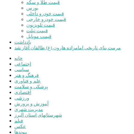
قیمت طلا و سکه
بورس
قیمت خودرو داخلی
قیمت خودرو خارجی
قیمت تلویزیون
قیمت تبلت
قیمت موبایل
یادداشت
مرمت بنای تاریخی امامزاده هارون (ع) طالقان آغاز شد
خانه
اجتماعی
سیاسی
فرهنگ و هنر
علم و فناوری
پزشکی و سلامت
اقتصادی
ورزشی
آموزش و پرورش
مدیریت شهری
شهرستانهای استان البرز
فیلم
عکس
پیوندها