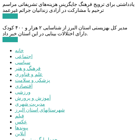
یادداشتی برای ترویج فرهنگ جایگزینی هزینه‌های تشریفاتی مراسم
ترحیم با مشارکت در آزادی زندانیان جرائم غیرعمد
ادامه ...
مدیر کل بهزیستی استان البرز از شناسایی ۲ هزار و ۴۰۰ کودک
دارای اختلالات بینایی در این استان خبر داد.
ادامه ...
خانه
اجتماعی
سیاسی
فرهنگ و هنر
علم و فناوری
پزشکی و سلامت
اقتصادی
ورزشی
آموزش و پرورش
مدیریت شهری
شهرستانهای استان البرز
فیلم
عکس
پیوندها
آنلاین
جدول لیگ برتر