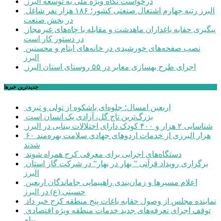
درخواست نگاه ویژه ملی به توسعه البرز
البرز رتبه چهارم اشتغال صنعتی کشور؛ ۱۸۶ هزار نفر شاغل
در بخش صنعت
پیگیری حقابه باغداران ماهدشت و مقابله با چاه‌های غیرمجاز
در دستور کار است
نصب صفحه‌های خورشیدی در خانه‌های ایتام و محسنین
البرز
اجرای طرح بهسازی معابر در ۵۵ روستای استان البرز
جديدترين خبرها
اربعین امسال؛ جلوه‌ای باشکوه از تولی و تبری
بزرگ‌ترین تاج گل، آزادی یک انسان است
شناسایی ۲ هزار و ۴۰۰ کودک دارای اختلالات بینایی در البرز
۶۰ هزار البرزی از خدمات اردوهای جهادی سلامت بهره‌مند
شدند
دستگاه‌های اجرایی برای معرفی کرج همراه شوند
برگزاری رویداد قرآنی ” بهار در بهار” در شرکت گاز استان
البرز
اعلام مسیرها و زمان‌بندی راهپیمایی جاماندگان اربعین
حسینی (ع) در البرز
نماینده مجلس از وصول حقابه باغات پنج منطقه کرج خبر داد
توقف اجرای تعرفه‌های جدید خدمات منطقه ویژه اقتصادی
پیام