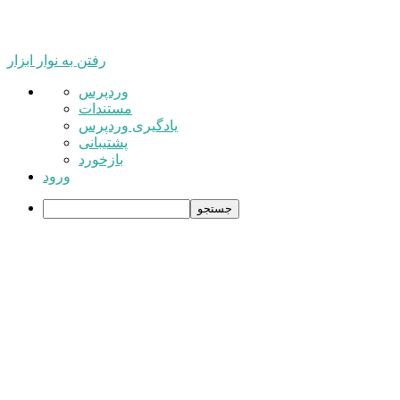
رفتن به نوار ابزار
درباره
وردپرس
وردپرس
مستندات
یادگیری وردپرس
پشتیبانی
بازخورد
ورود
جستجو