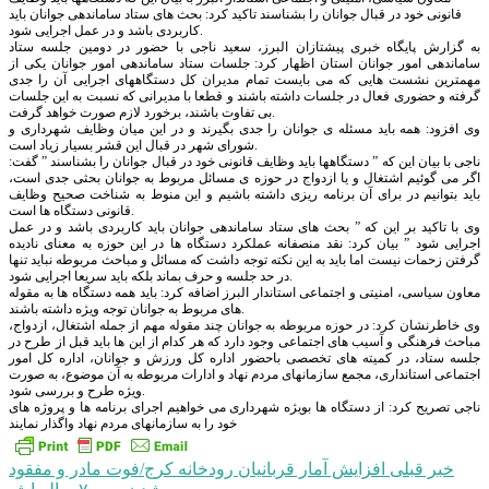
قانونی خود در قبال جوانان را بشناسند تاکید کرد: بحث های ستاد ساماندهی جوانان باید
کاربردی باشد و در عمل اجرایی شود.
به گزارش پایگاه خبری پیشتازان البرز، سعید ناجی با حضور در دومین جلسه ستاد
ساماندهی امور جوانان استان اظهار کرد: جلسات ستاد ساماندهی امور جوانان یکی از
مهمترین نشست هایی که می بایست تمام مدیران کل دستگاههای اجرایی آن را جدی
گرفته و حضوری فعال در جلسات داشته باشند و قطعا با مدیرانی که نسبت به این جلسات
بی تفاوت باشند، برخورد لازم صورت خواهد گرفت.
وی افزود: همه باید مسئله ی جوانان را جدی بگیرند و در این میان وظایف شهرداری و
شورای شهر در قبال این قشر بسیار زیاد است.
ناجی با بیان این که ” دستگاهها باید وظایف قانونی خود در قبال جوانان را بشناسند ” گفت:
اگر می گوئیم اشتغال و یا ازدواج در حوزه ی مسائل مربوط به جوانان بحثی جدی است،
باید بتوانیم در برای آن برنامه ریزی داشته باشیم و این منوط به شناخت صحیح وظایف
قانونی دستگاه ها است.
وی با تاکید بر این که ” بحث های ستاد ساماندهی جوانان باید کاربردی باشد و در عمل
اجرایی شود ” بیان کرد: نقد منصفانه عملکرد دستگاه ها در این حوزه به معنای نادیده
گرفتن زحمات نیست اما باید به این نکته توجه داشت که مسائل و مباحث مربوطه نباید تنها
در حد جلسه و حرف بماند بلکه باید سریعا اجرایی شود.
معاون سیاسی، امنیتی و اجتماعی استاندار البرز اضافه کرد: باید همه دستگاه ها به مقوله
های مربوط به جوانان توجه ویژه داشته باشند.
وی خاطرنشان کرد: در حوزه مربوطه به جوانان چند مقوله مهم از جمله اشتغال، ازدواج،
مباحث فرهنگی و آسیب های اجتماعی وجود دارد که هر کدام از این ها باید قبل از طرح در
جلسه ستاد، در کمیته های تخصصی باحضور اداره کل ورزش و جوانان، اداره کل امور
اجتماعی استانداری، مجمع سازمانهای مردم نهاد و ادارات مربوطه به آن موضوع، به صورت
ویژه طرح و بررسی شود.
ناجی تصریح کرد: از دستگاه ها بویژه شهرداری می خواهیم اجرای برنامه ها و پروژه های
خود را به سازمانهای مردم نهاد واگذار نمایند
راهبری
خبر قبلی
افزایش آمار قربانیان رودخانه کرج/فوت مادر و مفقود