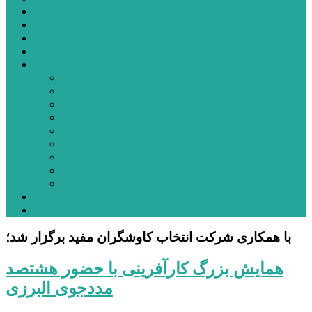
شهرستانهای استان البرز
فیلم
عکس
پیوندها
آنلاین
جدول لیگ برتر
ارز
قیمت طلا و سکه
بورس
قیمت خودرو داخلی
قیمت خودرو خارجی
قیمت تلویزیون
قیمت تبلت
قیمت موبایل
یادداشت
مرمت بنای تاریخی امامزاده هارون (ع) طالقان آغاز شد
با همکاری شرکت انتخاب کاوشگران مفید برگزار شد؛
همایش بزرگ کارآفرینی با حضور هشتصد
مددجوی البرزی