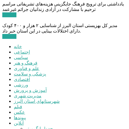
یادداشتی برای ترویج فرهنگ جایگزینی هزینه‌های تشریفاتی مراسم
ترحیم با مشارکت در آزادی زندانیان جرائم غیرعمد
ادامه ...
مدیر کل بهزیستی استان البرز از شناسایی ۲ هزار و ۴۰۰ کودک
دارای اختلالات بینایی در این استان خبر داد.
ادامه ...
خانه
اجتماعی
سیاسی
فرهنگ و هنر
علم و فناوری
پزشکی و سلامت
اقتصادی
ورزشی
آموزش و پرورش
مدیریت شهری
شهرستانهای استان البرز
فیلم
عکس
پیوندها
آنلاین
جدول لیگ برتر