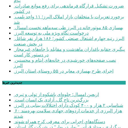
پیام
ضرورت تشکیل قرارگاه فرماندهی برای رفع موانع صادرات
در کشور
برخورد تعزیرات با متخلفان بازار املاک البرز؛ ۱۱ واحد پلمب
شد
بهسازی ۸۵ موتورخانه در البرز طی سه‌ماهه نخست امسال
درخواست نگاه ویژه ملی به توسعه البرز
البرز رتبه چهارم اشتغال صنعتی کشور؛ ۱۸۶ هزار نفر شاغل
در بخش صنعت
پیگیری حقابه باغداران ماهدشت و مقابله با چاه‌های غیرمجاز
در دستور کار است
نصب صفحه‌های خورشیدی در خانه‌های ایتام و محسنین
البرز
اجرای طرح بهسازی معابر در ۵۵ روستای استان البرز
جديدترين خبرها
اربعین امسال؛ جلوه‌ای باشکوه از تولی و تبری
بزرگ‌ترین تاج گل، آزادی یک انسان است
شناسایی ۲ هزار و ۴۰۰ کودک دارای اختلالات بینایی در البرز
۶۰ هزار البرزی از خدمات اردوهای جهادی سلامت بهره‌مند
شدند
دستگاه‌های اجرایی برای معرفی کرج همراه شوند
برگزاری رویداد قرآنی ” بهار در بهار” در شرکت گاز استان