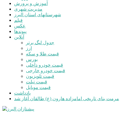
آموزش و پرورش
مدیریت شهری
شهرستانهای استان البرز
فیلم
عکس
پیوندها
آنلاین
جدول لیگ برتر
ارز
قیمت طلا و سکه
بورس
قیمت خودرو داخلی
قیمت خودرو خارجی
قیمت تلویزیون
قیمت تبلت
قیمت موبایل
یادداشت
مرمت بنای تاریخی امامزاده هارون (ع) طالقان آغاز شد