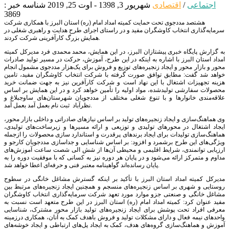
اجتماعی
/
اقتصادی
شهریور 3, 1398 - اوت 25, 2019
شناسه خبر :
3869
هشتصد مددجوی تحت حمایت کمیته امداد امام (ره) استان البرز با همکاری شرکت
سرمایه‌گذاری انتخاب کاوشگران مفید و در راستای اجرای طرح هدایت و راهبری شغلی در
همایش بزرگ کارآفرینی شرکت کردند.
به گزارش پایگاه خبری پیشتازان البرز، در این همایش، محمد محمدی فرد مدیرکل کمیته
امداد استان البرز با اشاره به اینکه در این طرح، آموزش، حرکت در مسیر تولید صادرات
محور و بازار محور و ایجاد زنجیره‌های توزیع و فروش برای یک‌هزار مددجوی مشمول انجام
خواهد شد‌ گفت: مطابق توافق صورت گرفته با شرکت انتخاب کاوشگران مفید، تامین
هزینه تجهیزات اشتغال با این نهاد است و شرکت کارآفرین نیز به جهت ضمانت خرید
محصولات سفارشی تولیدشده، مواد اولیه را تأمین خواهد کرد و در این همایش بر اساس
علاقه‌مندی خانوارها و با تنوع شغلی مختلف از مددجویان شهرستان‌های ساوجبلاغ و
نظرآباد ثبت نام بعمل آمد بعمل آمد.
وی هماهنگ‌سازی و ایجاد زنجیره‌های تولید بر اساس نیازهای صادراتی و داخلی بازار محور،
ایجاد اشتغال در محورهای تولیدی و توزیعی و ارائه مسیرها و زیرساخت‌های تولیدی،
هماهنگ‌سازی تولیدات برای ایجاد برندهای پرقدرت و استاندارد سازی محصولات را ازجمله
ویژگی‌های این طرح برشمرد و افزود: بر اساس شناسایی و جداسازی مددجویان کارجو و
ارزیابی توانمندی، شرایط اقلیمی و محیطی آن‌ها از شش الی شصت ساعت آموزش‌های
مداوم و متمرکز ارائه می‌شود و در پایان هر دوره نیز به کسانی که با موفقیت دوره را به
پایان رسانده‌اند گواهینامه معتبر فنی و حرفه‌ای اعطا خواهد شد.
مدیرکل کمیته امداد استان البرز با تأکید بر اینکه گسترش مشاغل خانگی در سطوح
روستایی و شهری بر اساس زنجیره‌های منسجم و همچنین ایجاد زنجیره‌های مرتبط بین
مشاغل خانگی و صنعتی جزو موارد مورد تعهد شرکت سرمایه‌گذاری انتخاب کاوشگران
مفید عنوان کرد: کمیته امداد امام (ره) استان البرز در این طرح متعهد است نسبت به
معرفی افراد تحت پوشش برای ایجاد زنجیره‌های تولید بازار محور مشترک، شناسایی
واحدهای نیمه فعال و دارای مشکلات تولید و فروش باهدف کمک به آنان، همکاری درزمینه
آموزش و هماهنگ‌سازی گروه‌های هدف، کمک به ایجاد پل‌های ارتباطی و ایجاد خوشه‌های