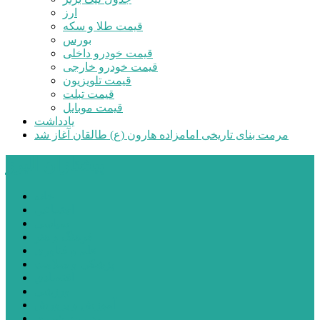
ارز
قیمت طلا و سکه
بورس
قیمت خودرو داخلی
قیمت خودرو خارجی
قیمت تلویزیون
قیمت تبلت
قیمت موبایل
یادداشت
مرمت بنای تاریخی امامزاده هارون (ع) طالقان آغاز شد
پیشتازان البرز
خانه
اجتماعی
سیاسی
فرهنگ و هنر
علم و فناوری
پزشکی و سلامت
اقتصادی
ورزشی
آموزش و پرورش
مدیریت شهری