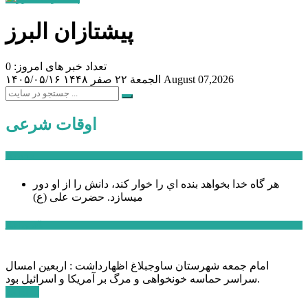
پیشتازان البرز
تعداد خبر های امروز: 0
August 07,2026
الجمعة ۲۲ صفر ۱۴۴۸
۱۴۰۵/۰۵/۱۶
اوقات شرعی
سخن روز
هر گاه خدا بخواهد بنده اي را خوار كند، دانش را از او دور
میسازد.
حضرت علی (ع)
آخرین اخبار:
امام جمعه شهرستان ساوجبلاغ اظهارداشت : اربعین امسال
سراسر حماسه خونخواهی و مرگ بر آمریکا و اسرائیل بود.
ادامه ...