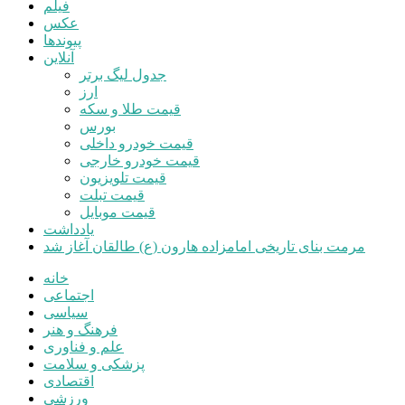
فیلم
عکس
پیوندها
آنلاین
جدول لیگ برتر
ارز
قیمت طلا و سکه
بورس
قیمت خودرو داخلی
قیمت خودرو خارجی
قیمت تلویزیون
قیمت تبلت
قیمت موبایل
یادداشت
مرمت بنای تاریخی امامزاده هارون (ع) طالقان آغاز شد
خانه
اجتماعی
سیاسی
فرهنگ و هنر
علم و فناوری
پزشکی و سلامت
اقتصادی
ورزشی