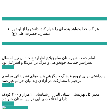
سخن روز
هر گاه خدا بخواهد بنده اي را خوار كند، دانش را از او دور
میسازد.
حضرت علی (ع)
آخرین اخبار:
امام جمعه شهرستان ساوجبلاغ اظهارداشت : اربعین امسال
سراسر حماسه خونخواهی و مرگ بر آمریکا و اسرائیل بود.
ادامه ...
یادداشتی برای ترویج فرهنگ جایگزینی هزینه‌های تشریفاتی مراسم
ترحیم با مشارکت در آزادی زندانیان جرائم غیرعمد
ادامه ...
مدیر کل بهزیستی استان البرز از شناسایی ۲ هزار و ۴۰۰ کودک
دارای اختلالات بینایی در این استان خبر داد.
ادامه ...