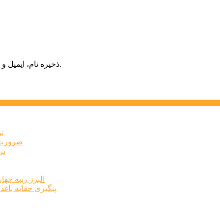
ذخیره نام، ایمیل و وبسایت من در مرورگر برای زمانی که دوباره دیدگاهی می‌نویسم.
ت
ضرورت ت
برخ
البرز رتبه چهارم اشتغال 
پیگیری حقابه باغد