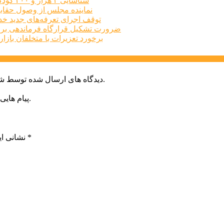
شناسایی ۲ هزار و ۴۰۰ کودک دارای اختلالات بینایی در البرز
نماینده مجلس از وصول حقابه
توقف اجرای تعرفه‌های جدید خد
ضرورت تشکیل قرارگاه فرماندهی برا
برخورد تعزیرات با متخلفان بازار املاک البرز
دیدگاه های ارسال شده توسط شما، پس از تایید توسط خبرگزاری الف در وب منتشر خواهد شد.
پیام هایی که به غیر از زبان فارسی یا غیر مرتبط باشد منتشر نخواهد شد.
*
بخش‌های موردنیاز علامت‌گذاری شده‌اند
نشانی ای