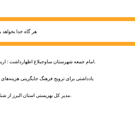
هر گاه خدا بخواهد ب
امام جمعه شهرستان ساوجبلاغ اظهارداشت : اربعین امسال سراسر حماسه خونخواهی و مرگ بر آمریکا و اسرائیل بود.
یادداشتی برای ترویج فرهنگ جایگزینی هزینه‌های
مدیر کل بهزیستی استان البرز از شناسایی ۲ هزار و ۴۰۰ کودک دارای اختلالات بینایی در این استان خبر داد.