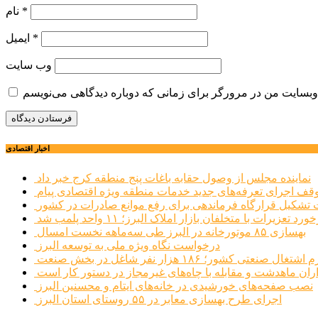
*
نام
*
ایمیل
وب‌ سایت
اخبار اقتصادی
نماینده مجلس از وصول حقابه باغات پنج منطقه کرج خبر داد
وقف اجرای تعرفه‌های جدید خدمات منطقه ویژه اقتصادی پیام
شکیل قرارگاه فرماندهی برای رفع موانع صادرات در کشور
ورد تعزیرات با متخلفان بازار املاک البرز؛ ۱۱ واحد پلمب شد
بهسازی ۸۵ موتورخانه در البرز طی سه‌ماهه نخست امسال
درخواست نگاه ویژه ملی به توسعه البرز
صنعتی کشور؛ ۱۸۶ هزار نفر شاغل در بخش صنعت
اران ماهدشت و مقابله با چاه‌های غیرمجاز در دستور کار است
نصب صفحه‌های خورشیدی در خانه‌های ایتام و محسنین البرز
اجرای طرح بهسازی معابر در ۵۵ روستای استان البرز