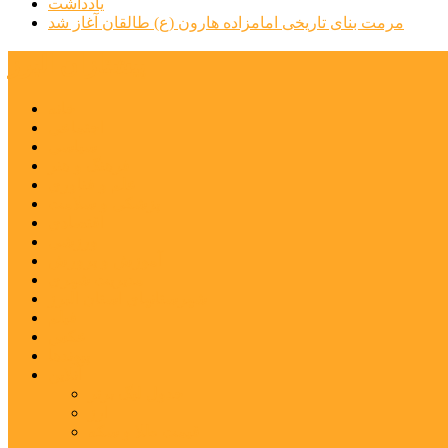
یادداشت
مرمت بنای تاریخی امامزاده هارون (ع) طالقان آغاز شد
پیشتازان البرز
خانه
اجتماعی
سیاسی
فرهنگ و هنر
علم و فناوری
پزشکی و سلامت
اقتصادی
ورزشی
آموزش و پرورش
مدیریت شهری
شهرستانهای استان البرز
فیلم
عکس
پیوندها
آنلاین
جدول لیگ برتر
ارز
قیمت طلا و سکه