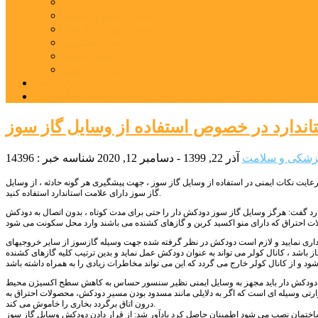
بورس
قیمت خودرو داخلی
قیمت خودرو خارجی
قیمت تلویزیون
قیمت تبلت
قیمت موبایل
یادداشت
مرمت بنای تاریخی امامزاده هارون (ع) طالقان آغاز شد
اندارد در خصوص استفاده از وسایل گاز سوز
زشکی و سلامت
آذر 22, 1399 - دسامبر 12, 2020
شناسه خبر : 14396
رعایت نکات ایمنی در استفاده از وسایل گاز سوز ، جهت پیشگیری هر گونه حادثه ، از وسایل
گاز سوز دارای علامت استاندارد استفاده کنید.
ندارد گفت: هرگز وسایل گاز سوز دودکش دار را حتی برای مدت کوتاه ، بدون اتصال به دودکش
ری نمایید و لازم است دودکش در نظر گرفته شده جهت وسیله گازسوز از سایر خروجیهای
 باشد ، کانال کولر می تواند به عنوان دودکش عمل نماید و بدین ترتیب کلیه گازهای کشنده
مجهز به وسایل ایمنی نظیر سنسور حساس به کاهش سطح اکسیژن محیط (ODS) و یا سنسور حرارتی باشد ادامه داد: سنسور حساس به کاهش اکسیژن (ODS)
 گاز را قطع می نماید و سنسور حرارتی وسیله ای است که اگر به دلایلی مانند مسدود بودن مسیر دودکش، محصولات احتراق به
درون اتاق برگردد بخاری را خاموش می کند.
از ساختمان نصب می شود اطمینان حاصل کرد یادآور شد: از قرار دادن دودکش وسایل گاز سوز