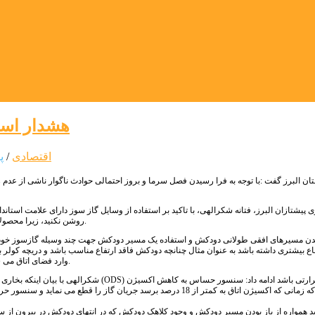
هشدار است
اقتصادی
/
پ
تان البرز گفت :با توجه به فرا رسیدن فصل سرما و بروز احتمالی حوادث ناگوار ناشی از عدم 
ی پیشتازان البرز، فتانه شکرالهی، با تاکید بر استفاده از وسایل گاز سوز دارای علامت استا
روشن نکنید، زیرا محصولات احتراق که دارای منو اکسید کربن و گازهای کشنده می باشند وارد محل سکونت می شود.
یدن مسیرهای افقی طولانی دودکش و استفاده یک مسیر دودکش جهت چند وسیله گازسوز خودا
 بیشتری داشته باشد به عنوان مثال چنانچه دودکش فاقد ارتفاع مناسب باشد و دریچه کولر باز
وارد فضای اتاق می شود و از کانال کولر خارج می گردد که این می تواند مخاطرات زیادی را به همراه داشته باشد.
شکرالهی با بیان اینکه بخاری دودکش دار باید 
وسیله ای است که زمانی که اکسیژن اتاق به کمتر از 18 درصد برسد جریان
ه باید همواره از باز بودن مسیر دودکش و وجود کلاهک دودکش که در انتهای دودکش در بیرون 