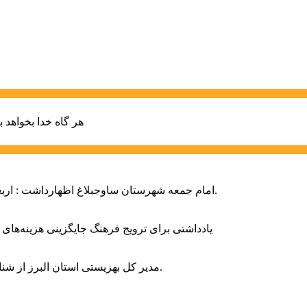
هر گاه خدا بخواهد ب
امام جمعه شهرستان ساوجبلاغ اظهارداشت : اربعین امسال سراسر حماسه خونخواهی و مرگ بر آمریکا و اسرائیل بود.
یادداشتی برای ترویج فرهنگ جایگزینی هزینه‌های
مدیر کل بهزیستی استان البرز از شناسایی ۲ هزار و ۴۰۰ کودک دارای اختلالات بینایی در این استان خبر داد.