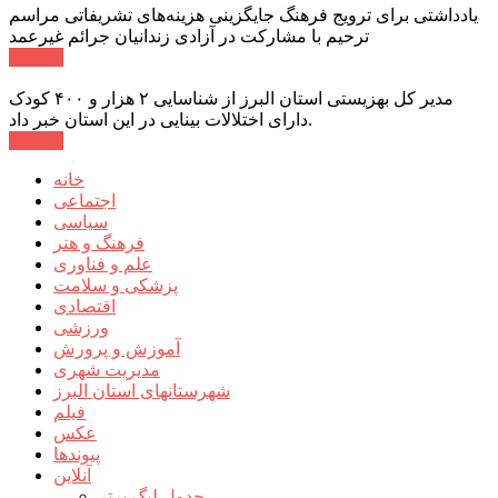
یادداشتی برای ترویج فرهنگ جایگزینی هزینه‌های تشریفاتی مراسم
ترحیم با مشارکت در آزادی زندانیان جرائم غیرعمد
ادامه ...
مدیر کل بهزیستی استان البرز از شناسایی ۲ هزار و ۴۰۰ کودک
دارای اختلالات بینایی در این استان خبر داد.
ادامه ...
خانه
اجتماعی
سیاسی
فرهنگ و هنر
علم و فناوری
پزشکی و سلامت
اقتصادی
ورزشی
آموزش و پرورش
مدیریت شهری
شهرستانهای استان البرز
فیلم
عکس
پیوندها
آنلاین
جدول لیگ برتر