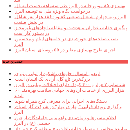
شد
بهسازی ۸۵ موتورخانه در البرز طی سه‌ماهه نخست امسال
درخواست نگاه ویژه ملی به توسعه البرز
البرز رتبه چهارم اشتغال صنعتی کشور؛ ۱۸۶ هزار نفر شاغل
در بخش صنعت
پیگیری حقابه باغداران ماهدشت و مقابله با چاه‌های غیرمجاز
در دستور کار است
نصب صفحه‌های خورشیدی در خانه‌های ایتام و محسنین
البرز
اجرای طرح بهسازی معابر در ۵۵ روستای استان البرز
جديدترين خبرها
اربعین امسال؛ جلوه‌ای باشکوه از تولی و تبری
بزرگ‌ترین تاج گل، آزادی یک انسان است
شناسایی ۲ هزار و ۴۰۰ کودک دارای اختلالات بینایی در البرز
۶۰ هزار البرزی از خدمات اردوهای جهادی سلامت بهره‌مند
شدند
دستگاه‌های اجرایی برای معرفی کرج همراه شوند
برگزاری رویداد قرآنی ” بهار در بهار” در شرکت گاز استان
البرز
اعلام مسیرها و زمان‌بندی راهپیمایی جاماندگان اربعین
حسینی (ع) در البرز
نماینده مجلس از وصول حقابه باغات پنج منطقه کرج خبر داد