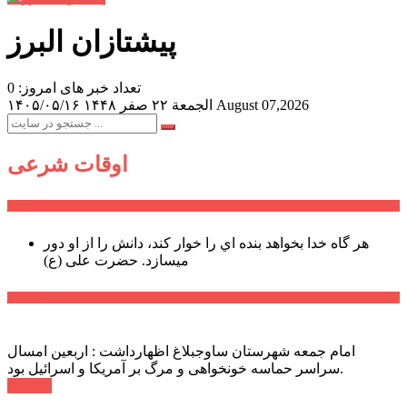
پیشتازان البرز
تعداد خبر های امروز: 0
August 07,2026
الجمعة ۲۲ صفر ۱۴۴۸
۱۴۰۵/۰۵/۱۶
اوقات شرعی
سخن روز
هر گاه خدا بخواهد بنده اي را خوار كند، دانش را از او دور
میسازد.
حضرت علی (ع)
آخرین اخبار:
امام جمعه شهرستان ساوجبلاغ اظهارداشت : اربعین امسال
سراسر حماسه خونخواهی و مرگ بر آمریکا و اسرائیل بود.
ادامه ...