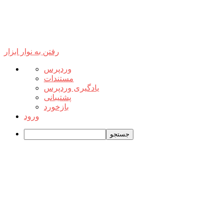
رفتن به نوار ابزار
درباره
وردپرس
وردپرس
مستندات
یادگیری وردپرس
پشتیبانی
بازخورد
ورود
جستجو