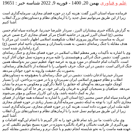
علم و فناوری
بهمن 20, 1400 - فوریه 9, 2022
شناسه خبر : 19651
فرمانده سپاه استان البرز گفت: هزینه کرد در حوزه فضای مجازی، سرمایه‌گذاری است
زیرا از این طریق می‌توانیم نسل جدید را با آرمان‌های نظام و دستاوردهای بزرگ انقلاب
آشنا کنیم.
به گزارش پایگاه خبری پیشتازان البرز ، سردار علیرضا حیدرنیا، فرمانده سپاه امام حسن
مجتبی (ع) استان البرز امروز در حاشیه افتتاح مرکز فضای مجازی کرج ضمن عرض
تبریک به مناسبت سالروز پیروزی انقلاب شکوهمند اسلامی اظهار داشت: این مرکز با
هدف مقابله با جنگ رسانه‌ای دشمن، به همت پاسداران و بسیجیان ناحیه امام حسین (ع)
کرج راه‌اندازی شده است.
وی با اشاره به تأکیدات رهبر معظم انقلاب اسلامی در حوزه فضای مجازی و جنگ رسانه‌ای
دشمن گفت: دشمن جنگ ادراکی و هوشمندی را علیه مردم و به‌ویژه نسل جوان آغاز کرده
است. تأکیدات امام خامنه‌ای در مورد ورود به عرصه جهاد عظیم تبیین نیز به‌واسطه همین
جنگ ادراکی است. دشمن در این جنگ، حرف ناصوابی را با استفاده از تاکتیک‌های رسانه‌ای،
به‌صورت یک حقیقت وارونه به خورد جوانان می‌دهد.
سردار حیدرنیا اذعان داشت: دشمن در این جنگ رسانه‌ای یا به‌هیچ‌وجه به دستاوردهای
انقلاب و نظام جمهوری اسلامی ایران نمی‌پردازد و یا در صورت پرداختن، آن را بسیار
کوچک جلوه می‌دهد به‌گونه‌ای که حقایق را کاملاً دگرگون و معکوس به مردم ما نشان
می‌دهد. سپاهیان و بسیجیان گوش به فرمان ولی امر خود، در هر جا که این نظام و انقلاب
نیاز به کمک داشته باشد، وارد این کارزار سنگین و مؤثر می‌شوند.
فرمانده سپاه امام حسن مجتبی (ع) استان البرز با اشاره به استفاده همه جوانان از فضای
مجازی تأکید کرد: با توجه به اینکه دشمن سرمایه‌گذاری بسیار زیادی در حوزه فضای مجازی
علیه ملت ایران صورت داده است، هزینه کرد در حوزه فضای مجازی، سرمایه‌گذاری است
زیرا از این طریق می‌توانیم نسل جدید را با آرمان‌های نظام و دستاوردهای بزرگ انقلاب
آشنا کنیم.
وی بیان داشت: ما نیز باید تمام تلاش خود را به کار گیریم تا با انجام این‌گونه اقدامات و
بهره‌گیری از ظرفیت نخبگان و افراد باانگیزه به‌ویژه در حوزه بسیج بتوانیم تکلیفی که بر
عهده همه ماست را به نحو شایسته انجام دهیم و با جنگ نرم و رسانه‌ای دشمن مقابله کنیم.