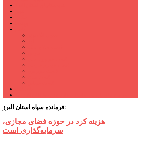
شهرستانهای استان البرز
فیلم
عکس
پیوندها
آنلاین
جدول لیگ برتر
ارز
قیمت طلا و سکه
بورس
قیمت خودرو داخلی
قیمت خودرو خارجی
قیمت تلویزیون
قیمت تبلت
قیمت موبایل
یادداشت
مرمت بنای تاریخی امامزاده هارون (ع) طالقان آغاز شد
فرمانده سپاه استان البرز:
هزینه کرد در حوزه فضای مجازی،
سرمایه‌گذاری است