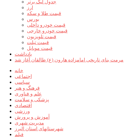
جدول لیگ برتر
ارز
قیمت طلا و سکه
بورس
قیمت خودرو داخلی
قیمت خودرو خارجی
قیمت تلویزیون
قیمت تبلت
قیمت موبایل
یادداشت
مرمت بنای تاریخی امامزاده هارون (ع) طالقان آغاز شد
خانه
اجتماعی
سیاسی
فرهنگ و هنر
علم و فناوری
پزشکی و سلامت
اقتصادی
ورزشی
آموزش و پرورش
مدیریت شهری
شهرستانهای استان البرز
فیلم