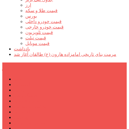
ارز
قیمت طلا و سکه
بورس
قیمت خودرو داخلی
قیمت خودرو خارجی
قیمت تلویزیون
قیمت تبلت
قیمت موبایل
یادداشت
مرمت بنای تاریخی امامزاده هارون (ع) طالقان آغاز شد
پیشتازان البرز
خانه
اجتماعی
سیاسی
فرهنگ و هنر
علم و فناوری
پزشکی و سلامت
اقتصادی
ورزشی
آموزش و پرورش
مدیریت شهری