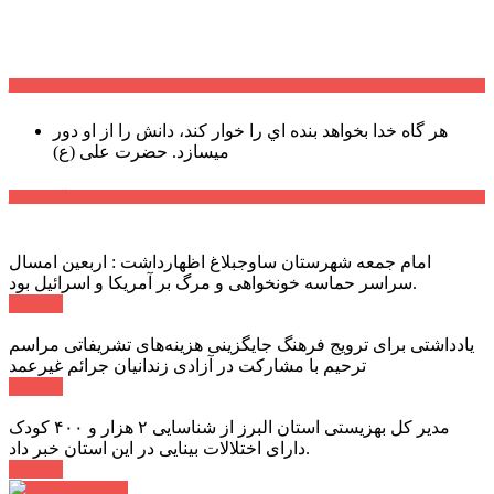
سخن روز
هر گاه خدا بخواهد بنده اي را خوار كند، دانش را از او دور
میسازد.
حضرت علی (ع)
آخرین اخبار:
امام جمعه شهرستان ساوجبلاغ اظهارداشت : اربعین امسال
سراسر حماسه خونخواهی و مرگ بر آمریکا و اسرائیل بود.
ادامه ...
یادداشتی برای ترویج فرهنگ جایگزینی هزینه‌های تشریفاتی مراسم
ترحیم با مشارکت در آزادی زندانیان جرائم غیرعمد
ادامه ...
مدیر کل بهزیستی استان البرز از شناسایی ۲ هزار و ۴۰۰ کودک
دارای اختلالات بینایی در این استان خبر داد.
ادامه ...