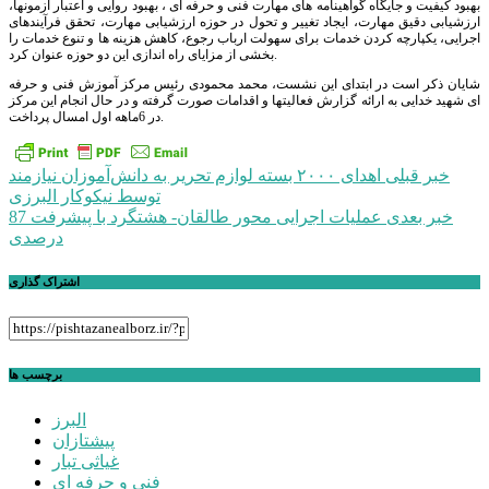
بهبود کیفیت و جایگاه گواهینامه های مهارت فنی و حرفه ای ، بهبود روایی و اعتبار آزمونها،
ارزشیابی دقیق مهارت، ایجاد تغییر و تحول در حوزه ارزشیابی مهارت، تحقق فرآیندهای
اجرایی، یکپارچه کردن خدمات برای سهولت ارباب رجوع، کاهش هزینه ها و تنوع خدمات را
بخشی از مزایای راه اندازی این دو حوزه عنوان کرد.
شایان ذکر است در ابتدای این نشست، محمد محمودی رئیس مرکز آموزش فنی و حرفه
ای شهید خدایی به ارائه گزارش فعالیتها و اقدامات صورت گرفته و در حال انجام این مرکز
در 6ماهه اول امسال پرداخت.
راهبری
خبر قبلی
اهدای ۲۰۰۰ بسته لوازم تحریر به دانش‌آموزان نیازمند
توسط نیکوکار البرزی
نوشته
خبر بعدی
عملیات اجرایی محور طالقان- هشتگرد با پيشرفت 87
درصدی
اشتراک گذاری
برچسب ها
البرز
پیشتازان
غیاثی تبار
فنی و حرفه ای