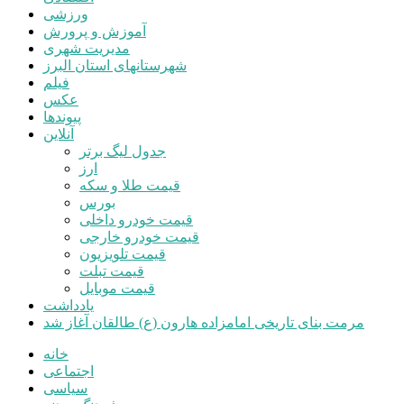
ورزشی
آموزش و پرورش
مدیریت شهری
شهرستانهای استان البرز
فیلم
عکس
پیوندها
آنلاین
جدول لیگ برتر
ارز
قیمت طلا و سکه
بورس
قیمت خودرو داخلی
قیمت خودرو خارجی
قیمت تلویزیون
قیمت تبلت
قیمت موبایل
یادداشت
مرمت بنای تاریخی امامزاده هارون (ع) طالقان آغاز شد
خانه
اجتماعی
سیاسی