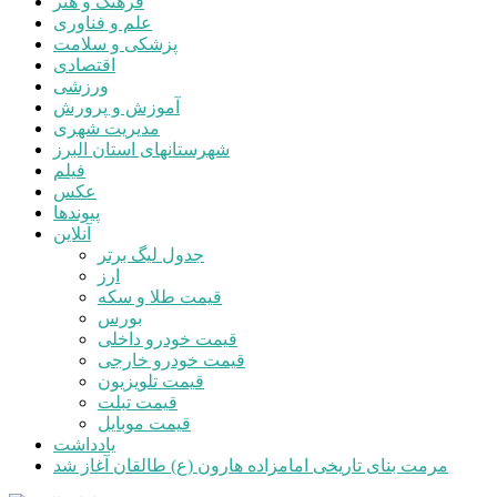
فرهنگ و هنر
علم و فناوری
پزشکی و سلامت
اقتصادی
ورزشی
آموزش و پرورش
مدیریت شهری
شهرستانهای استان البرز
فیلم
عکس
پیوندها
آنلاین
جدول لیگ برتر
ارز
قیمت طلا و سکه
بورس
قیمت خودرو داخلی
قیمت خودرو خارجی
قیمت تلویزیون
قیمت تبلت
قیمت موبایل
یادداشت
مرمت بنای تاریخی امامزاده هارون (ع) طالقان آغاز شد