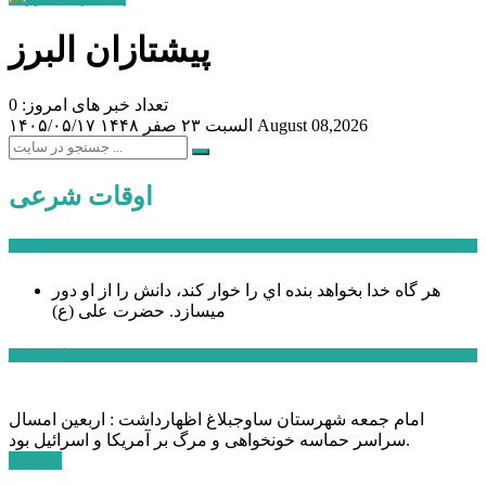
پیشتازان البرز
تعداد خبر های امروز: 0
August 08,2026
السبت ۲۳ صفر ۱۴۴۸
۱۴۰۵/۰۵/۱۷
اوقات شرعی
سخن روز
هر گاه خدا بخواهد بنده اي را خوار كند، دانش را از او دور
میسازد.
حضرت علی (ع)
آخرین اخبار:
امام جمعه شهرستان ساوجبلاغ اظهارداشت : اربعین امسال
سراسر حماسه خونخواهی و مرگ بر آمریکا و اسرائیل بود.
ادامه ...