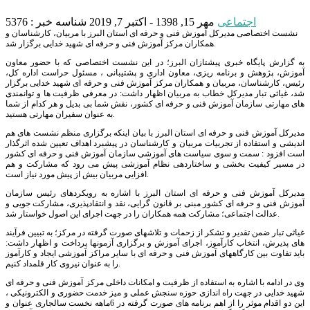
اجتماعی
مهر 15, 1398 - اکتبر 7, 2019
شناسه خبر : 5376
نشست اختصاصی مدیرکل آموزش فنی و حرفه ای استان البرز با مربیان، کارشناسان و
همکاران مرکز آموزش فنی و حرفه ای شهید خدایی برگزار شد.
به گزارش پایگاه خبری پیشتازان البرز؛ در این نشست اختصاصی که با حضور معاون
آموزش، پژوهش و برنامه ریزی، معاون اداری و پشتیبانی ، مسئول حراست اداره کل،
رئیس، کارشناسان، مربیان و همکاران مرکز آموزش فنی و حرفه ای شهید خدایی برگزار
شد، غیاثی تبار مدیرکل خطاب به مربیان اظهار داشت: در معرفی ظرفیت ها و توانمندی
های مهارتی سازمان آموزش فنی و حرفه ای کشور، نقش شما بی بدیل و هر کدام از شما
به عنوان سفیران مهارتی هستید.
مدیرکل آموزش فنی و حرفه ای استان البرز با بیان اینکه برگزاری منظم نشست های هم
اندیشی و استفاده از تجربیات مربیان و كارشناسان در پیشبرد اهداف تعیین شده اثرگذار
است افزود : سمت و سوی سیاست های آموزشی سازمان آموزش فنی و حرفه ای کشور
در مسیر كیفیت بخشی و ساختاردهی نظام آموزشی پیش می رود كه مشاركت و هم
افزایی مربیان بیش از پیش مورد نیاز است.
مدیرکل آموزش فنی و حرفه ای استان البرز با اشاره به رویکردهای رئیس سازمان
آموزش فنی و حرفه ای کشور مبنی بر قانون گرایی، نقد و انتقادپذیری، مشارکت جویی و
عدالت اجتماعی؛ مشارکت همه همکاران را در جهت اجرای این اصول خواستار شد.
غیاثی تبار ضمن تقدیر و تشکر از زحمات و تلاشهای صورت گرفته در مرکز؛ به تبیین فرآیند
های پذیرش، انتخاب کارآموز، اجرای آموزش و برگزاری آزمونها پرداخت و اظهار داشت:
باید تفاوت بین کارگاههای آموزش فنی و حرفه ای با سایر مراکز آموزشی ایجاد و کارآموز
را به عنوان نیروی کار قلمداد کنیم.
وی در ادامه با اشاره به استفاده از ظرفیت و امکانات داخلی مرکز آموزش فنی و حرفه ای
شهید خدایی در جهت راه اندازی حوزه سنجش عملی و میز خدمت حضوری و الکترونیکی ،
این دو اقدام موثر را از اهم برنامه های صورت گرفته در 6ماهه نخست سالجاری عنوان و