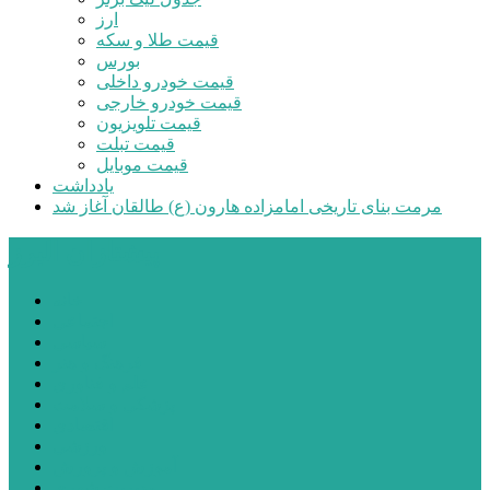
ارز
قیمت طلا و سکه
بورس
قیمت خودرو داخلی
قیمت خودرو خارجی
قیمت تلویزیون
قیمت تبلت
قیمت موبایل
یادداشت
مرمت بنای تاریخی امامزاده هارون (ع) طالقان آغاز شد
پیشتازان البرز
خانه
اجتماعی
سیاسی
فرهنگ و هنر
علم و فناوری
پزشکی و سلامت
اقتصادی
ورزشی
آموزش و پرورش
مدیریت شهری