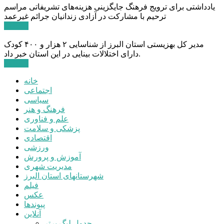
یادداشتی برای ترویج فرهنگ جایگزینی هزینه‌های تشریفاتی مراسم
ترحیم با مشارکت در آزادی زندانیان جرائم غیرعمد
ادامه ...
مدیر کل بهزیستی استان البرز از شناسایی ۲ هزار و ۴۰۰ کودک
دارای اختلالات بینایی در این استان خبر داد.
ادامه ...
خانه
اجتماعی
سیاسی
فرهنگ و هنر
علم و فناوری
پزشکی و سلامت
اقتصادی
ورزشی
آموزش و پرورش
مدیریت شهری
شهرستانهای استان البرز
فیلم
عکس
پیوندها
آنلاین
جدول لیگ برتر