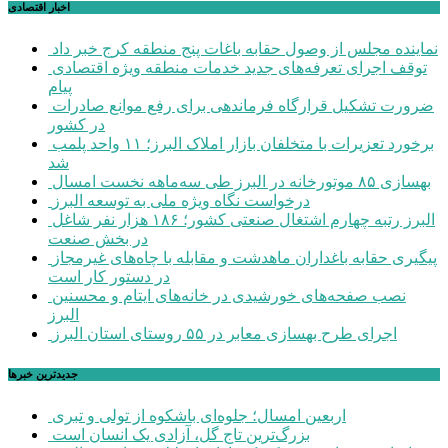
اخبار اقتصادی
نماینده مجلس از وصول حقابه باغات پنج منطقه کرج خبر داد
توقف اجرای تعرفه‌های جدید خدمات منطقه ویژه اقتصادی
پیام
ضرورت تشکیل قرارگاه فرماندهی برای رفع موانع صادرات
در کشور
برخورد تعزیرات با متخلفان بازار املاک البرز؛ ۱۱ واحد پلمب
شد
بهسازی ۸۵ موتورخانه در البرز طی سه‌ماهه نخست امسال
درخواست نگاه ویژه ملی به توسعه البرز
البرز رتبه چهارم اشتغال صنعتی کشور؛ ۱۸۶ هزار نفر شاغل
در بخش صنعت
پیگیری حقابه باغداران ماهدشت و مقابله با چاه‌های غیرمجاز
در دستور کار است
نصب صفحه‌های خورشیدی در خانه‌های ایتام و محسنین
البرز
اجرای طرح بهسازی معابر در ۵۵ روستای استان البرز
جديدترين خبرها
اربعین امسال؛ جلوه‌ای باشکوه از تولی و تبری
بزرگ‌ترین تاج گل، آزادی یک انسان است