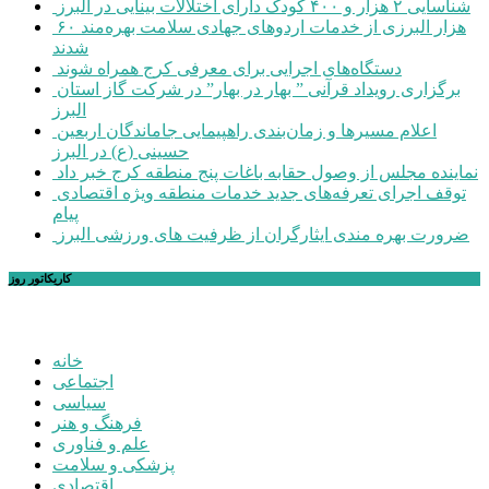
شناسایی ۲ هزار و ۴۰۰ کودک دارای اختلالات بینایی در البرز
۶۰ هزار البرزی از خدمات اردوهای جهادی سلامت بهره‌مند
شدند
دستگاه‌های اجرایی برای معرفی کرج همراه شوند
برگزاری رویداد قرآنی ” بهار در بهار” در شرکت گاز استان
البرز
اعلام مسیرها و زمان‌بندی راهپیمایی جاماندگان اربعین
حسینی (ع) در البرز
نماینده مجلس از وصول حقابه باغات پنج منطقه کرج خبر داد
توقف اجرای تعرفه‌های جدید خدمات منطقه ویژه اقتصادی
پیام
ضرورت بهره مندی ایثارگران از ظرفیت های ورزشی البرز
کاریکاتور روز
خانه
اجتماعی
سیاسی
فرهنگ و هنر
علم و فناوری
پزشکی و سلامت
اقتصادی