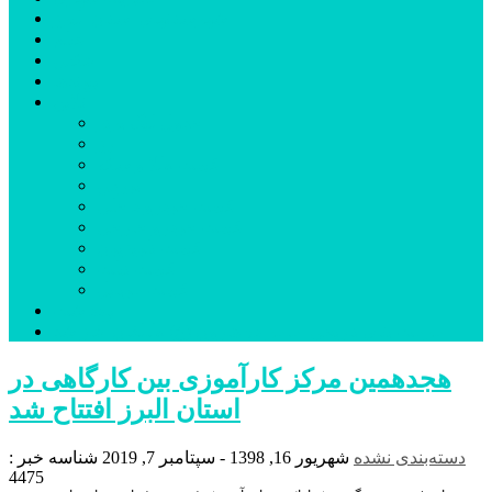
شهرستانهای استان البرز
فیلم
عکس
پیوندها
آنلاین
جدول لیگ برتر
ارز
قیمت طلا و سکه
بورس
قیمت خودرو داخلی
قیمت خودرو خارجی
قیمت تلویزیون
قیمت تبلت
قیمت موبایل
یادداشت
مرمت بنای تاریخی امامزاده هارون (ع) طالقان آغاز شد
هجدهمین مرکز کارآموزی بین کارگاهی در
استان البرز افتتاح شد
دسته‌بندی نشده
شهریور 16, 1398 - سپتامبر 7, 2019
شناسه خبر :
4475