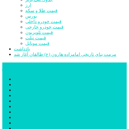
ارز
قیمت طلا و سکه
بورس
قیمت خودرو داخلی
قیمت خودرو خارجی
قیمت تلویزیون
قیمت تبلت
قیمت موبایل
یادداشت
مرمت بنای تاریخی امامزاده هارون (ع) طالقان آغاز شد
پیشتازان البرز
خانه
اجتماعی
سیاسی
فرهنگ و هنر
علم و فناوری
پزشکی و سلامت
اقتصادی
ورزشی
آموزش و پرورش
مدیریت شهری