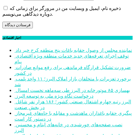
ذخیره نام، ایمیل و وبسایت من در مرورگر برای زمانی که
دوباره دیدگاهی می‌نویسم.
اخبار اقتصادی
نماینده مجلس از وصول حقابه باغات پنج منطقه کرج خبر داد
توقف اجرای تعرفه‌های جدید خدمات منطقه ویژه اقتصادی
پیام
ضرورت تشکیل قرارگاه فرماندهی برای رفع موانع صادرات
در کشور
برخورد تعزیرات با متخلفان بازار املاک البرز؛ ۱۱ واحد پلمب
شد
بهسازی ۸۵ موتورخانه در البرز طی سه‌ماهه نخست امسال
درخواست نگاه ویژه ملی به توسعه البرز
البرز رتبه چهارم اشتغال صنعتی کشور؛ ۱۸۶ هزار نفر شاغل
در بخش صنعت
پیگیری حقابه باغداران ماهدشت و مقابله با چاه‌های غیرمجاز
در دستور کار است
نصب صفحه‌های خورشیدی در خانه‌های ایتام و محسنین
البرز