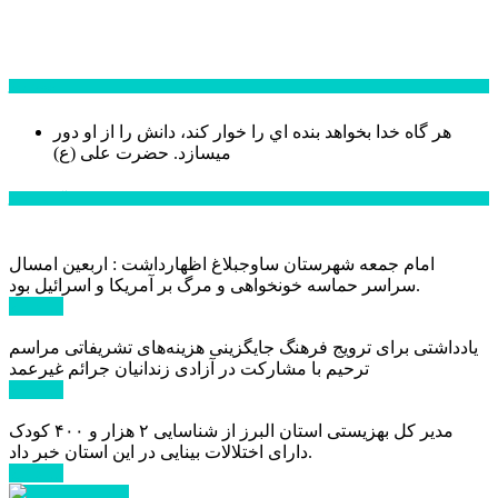
سخن روز
هر گاه خدا بخواهد بنده اي را خوار كند، دانش را از او دور
میسازد.
حضرت علی (ع)
آخرین اخبار:
امام جمعه شهرستان ساوجبلاغ اظهارداشت : اربعین امسال
سراسر حماسه خونخواهی و مرگ بر آمریکا و اسرائیل بود.
ادامه ...
یادداشتی برای ترویج فرهنگ جایگزینی هزینه‌های تشریفاتی مراسم
ترحیم با مشارکت در آزادی زندانیان جرائم غیرعمد
ادامه ...
مدیر کل بهزیستی استان البرز از شناسایی ۲ هزار و ۴۰۰ کودک
دارای اختلالات بینایی در این استان خبر داد.
ادامه ...