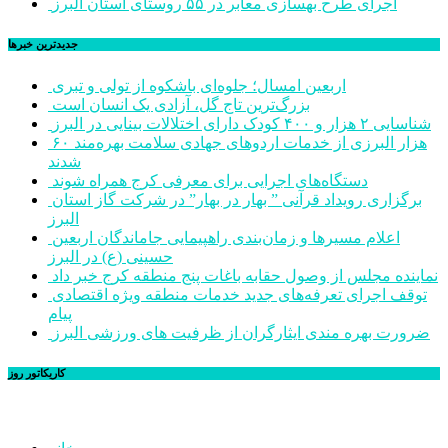
اجرای طرح بهسازی معابر در ۵۵ روستای استان البرز
جديدترين خبرها
اربعین امسال؛ جلوه‌ای باشکوه از تولی و تبری
بزرگ‌ترین تاج گل، آزادی یک انسان است
شناسایی ۲ هزار و ۴۰۰ کودک دارای اختلالات بینایی در البرز
۶۰ هزار البرزی از خدمات اردوهای جهادی سلامت بهره‌مند
شدند
دستگاه‌های اجرایی برای معرفی کرج همراه شوند
برگزاری رویداد قرآنی ” بهار در بهار” در شرکت گاز استان
البرز
اعلام مسیرها و زمان‌بندی راهپیمایی جاماندگان اربعین
حسینی (ع) در البرز
نماینده مجلس از وصول حقابه باغات پنج منطقه کرج خبر داد
توقف اجرای تعرفه‌های جدید خدمات منطقه ویژه اقتصادی
پیام
ضرورت بهره مندی ایثارگران از ظرفیت های ورزشی البرز
کاریکاتور روز