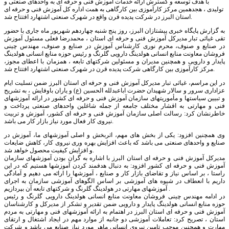
با هدف توسعه و گسترش ارائه خدمات آموزش فنی و حرفه ای به واحدهای صنعتی و
تولیدی ، هجدهمین مرکز کارآموزی بین کارگاهی به همت اداره کل آموزش فنی و حرفه ای
استان البرز در شرکت پدیده قرن واقع در شهرک صنعتی اشتهارد افتتاح شد.
به گزارش پایگاه خبری پیشتازان البرز، روز پنج شنبه چهاردهم شهریور ماه جاری با حضور
تقی غیاثی تبار مدیرکل آموزش فنی و حرفه ای استان ، محمدرضا فعلی مسئول آموزش
در صنایع و صنوف، محرم نوری کارشناس آموزش در صنایع و صنوف، مهندس چینی
فروشان معاونت منابع انسانی هولدینگ دارویی گلرنگ و رئیس حوزه منابع انسانی هولدینگ
پایدار و دارویی و همچنین مدیران و مسئولین شرکتهای تابعه ، همزمان با اعطای مجوز،
مرکز کارآموزی بین کارگاهی شرکت پدیده قرن در شهرک صنعتی اشتهارد افتتاح شد.
در این مراسم، غیاثی تبار مدیرکل آموزش فنی و حرفه ای استان البرز ضمن تسلیت ایام
عزاداری سرور و سالار شهیدان حضرت اباعبدلله الحسین (ع) و یاران باوفایش ، به تشریح
و تبیین سیاستها و مأموریتهای سازمان آموزش فنی و حرفه ای کشور در ارائه آموزشهای
فنی و مهارتی به اقشار مختلف جامعه از جمله شاغلین واحدهای صنعتی پرداخت و
خاطرنشان کرد: رسالت اصلی سازمان آموزش فنی و حرفه ای کشور، آموزش و تربیت
نیروی کار فعال مورد نیاز بازار کار می باشد.
وی همچنین افزود: یکی از بخش های مهم، اثربخش و اصلی آموزشهای ما، آموزش در
صنایع و واحدهای صنعتی می باشد که باعث افزایش بهره وری نیروی کار، کاهش ضایعات
و افزایش کیفیت محصول خواهد شد.
مدیرکل آموزش فنی و حرفه ای استان البرز با اشاره به گران بودن آموزشهای سازمان
آموزش فنی و حرفه ای کشور افزود: به دنبال هدفمند کردن آموزشها هستیم که در این
راستا ، بر اساس نیاز و تقاضای بازار کار و صنایع ، آموزشها را ارائه می دهیم و آمادگی
داریم با انعطاف در شیوه های آموزشی بر اساس الگوهای آموزشی سازمان به اجرای
آموزشهای مهارتی در هولدینگ گلرنگ و شرکتهای تابعه آن بپردازیم .
در ادامه مهندس چینی فروشان معاونت منابع انسانی هولدینگ دارویی گلرنگ و رئیس
حوزه منابع انسانی هولدینگ پایدار و دارویی ضمن تقدیر و تشکر از مدیرکل و کارشناسان
آموزش فنی و حرفه ای استان البرز در اهتمام به ارائه آموزشهای فنی و مهارتی به مردم
استان ، تصریح کرد: تعاملات آموزشی دو جانبه از موارد مهم در ایجاد اشتغال و ارتقای
مهارت و همچنین موجب تامین نیروی انسانی ماهر مورد نیاز صنایع می باشد و شرکت