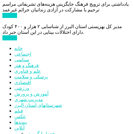
یادداشتی برای ترویج فرهنگ جایگزینی هزینه‌های تشریفاتی مراسم
ترحیم با مشارکت در آزادی زندانیان جرائم غیرعمد
ادامه ...
مدیر کل بهزیستی استان البرز از شناسایی ۲ هزار و ۴۰۰ کودک
دارای اختلالات بینایی در این استان خبر داد.
ادامه ...
خانه
اجتماعی
سیاسی
فرهنگ و هنر
علم و فناوری
پزشکی و سلامت
اقتصادی
ورزشی
آموزش و پرورش
مدیریت شهری
شهرستانهای استان البرز
فیلم
عکس
پیوندها
آنلاین
جدول لیگ برتر