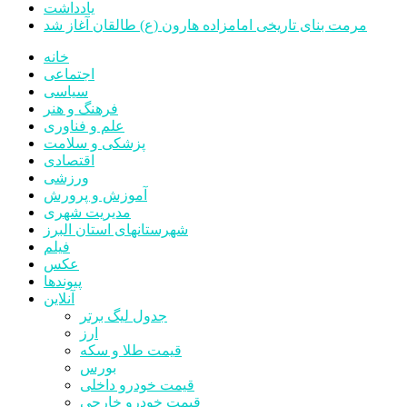
یادداشت
مرمت بنای تاریخی امامزاده هارون (ع) طالقان آغاز شد
خانه
اجتماعی
سیاسی
فرهنگ و هنر
علم و فناوری
پزشکی و سلامت
اقتصادی
ورزشی
آموزش و پرورش
مدیریت شهری
شهرستانهای استان البرز
فیلم
عکس
پیوندها
آنلاین
جدول لیگ برتر
ارز
قیمت طلا و سکه
بورس
قیمت خودرو داخلی
قیمت خودرو خارجی