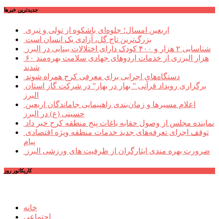
جديدترين خبرها
اربعین امسال؛ جلوه‌ای باشکوه از تولی و تبری
بزرگ‌ترین تاج گل، آزادی یک انسان است
شناسایی ۲ هزار و ۴۰۰ کودک دارای اختلالات بینایی در البرز
۶۰ هزار البرزی از خدمات اردوهای جهادی سلامت بهره‌مند
شدند
دستگاه‌های اجرایی برای معرفی کرج همراه شوند
برگزاری رویداد قرآنی ” بهار در بهار” در شرکت گاز استان
البرز
اعلام مسیرها و زمان‌بندی راهپیمایی جاماندگان اربعین
حسینی (ع) در البرز
نماینده مجلس از وصول حقابه باغات پنج منطقه کرج خبر داد
توقف اجرای تعرفه‌های جدید خدمات منطقه ویژه اقتصادی
پیام
ضرورت بهره مندی ایثارگران از ظرفیت های ورزشی البرز
کاریکاتور روز
خانه
اجتماعی