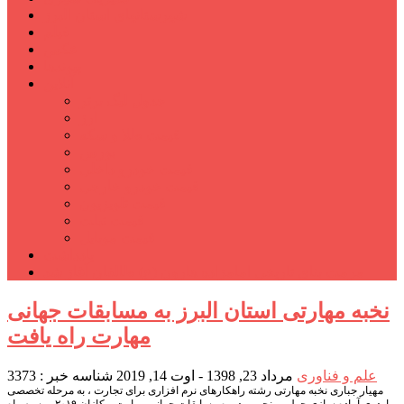
شهرستانهای استان البرز
فیلم
عکس
پیوندها
آنلاین
جدول لیگ برتر
ارز
قیمت طلا و سکه
بورس
قیمت خودرو داخلی
قیمت خودرو خارجی
قیمت تلویزیون
قیمت تبلت
قیمت موبایل
یادداشت
مرمت بنای تاریخی امامزاده هارون (ع) طالقان آغاز شد
نخبه مهارتی استان البرز به مسابقات جهانی
مهارت راه یافت
علم و فناوری
مرداد 23, 1398 - اوت 14, 2019
شناسه خبر : 3373
مهیار جباری نخبه مهارتی رشته راهکارهای نرم افزاری برای تجارت ، به مرحله تخصصی