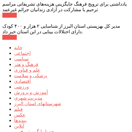
یادداشتی برای ترویج فرهنگ جایگزینی هزینه‌های تشریفاتی مراسم
ترحیم با مشارکت در آزادی زندانیان جرائم غیرعمد
ادامه ...
مدیر کل بهزیستی استان البرز از شناسایی ۲ هزار و ۴۰۰ کودک
دارای اختلالات بینایی در این استان خبر داد.
ادامه ...
خانه
اجتماعی
سیاسی
فرهنگ و هنر
علم و فناوری
پزشکی و سلامت
اقتصادی
ورزشی
آموزش و پرورش
مدیریت شهری
شهرستانهای استان البرز
فیلم
عکس
پیوندها
آنلاین
جدول لیگ برتر