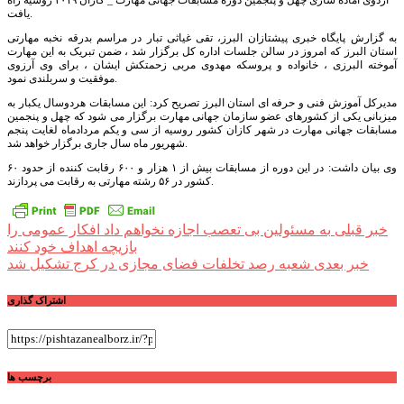
اردوی آماده سازی چهل و پنجمین دوره مسابقات جهانی مهارت _ کازان ۲۰۱۹ روسیه راه
یافت.
به گزارش پایگاه خبری پیشتازان البرز، تقی غیاثی تبار در مراسم بدرقه نخبه مهارتی
استان البرز که امروز در سالن جلسات اداره کل برگزار شد ، ضمن تبریک به این مهارت
آموخته البرزی ، خانواده و پروسکه مهدوی مربی زحمتکش ایشان ، برای وی آرزوی
موفقیت و سربلندی نمود.
مدیرکل آموزش فنی و حرفه ای استان البرز تصریح کرد: این مسابقات هردوسال یکبار به
میزبانی یکی از کشورهای عضو سازمان جهانی مهارت برگزار می شود که چهل و پنجمین
مسابقات جهانی مهارت در شهر کازان کشور روسیه از سی و یکم مردادماه لغایت پنجم
شهریور ماه سال جاری برگزار خواهد شد.
وی بیان داشت: در این دوره از مسابقات بیش از ۱ هزار و ۶۰۰ رقابت کننده از حدود ۶۰
کشور در ۵۶ رشته مهارتی به رقابت می پردازند.
راهبری
خبر قبلی
به مسئولین بی تعصب اجازه نخواهم داد افکار عمومی را
بازیچه اهداف خود کنند
نوشته
خبر بعدی
شعبه رصد تخلفات فضای مجازی در کرج تشکیل شد
اشتراک گذاری
برچسب ها