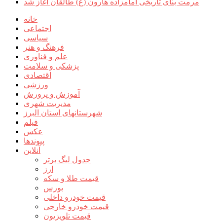
مرمت بنای تاریخی امامزاده هارون (ع) طالقان آغاز شد
خانه
اجتماعی
سیاسی
فرهنگ و هنر
علم و فناوری
پزشکی و سلامت
اقتصادی
ورزشی
آموزش و پرورش
مدیریت شهری
شهرستانهای استان البرز
فیلم
عکس
پیوندها
آنلاین
جدول لیگ برتر
ارز
قیمت طلا و سکه
بورس
قیمت خودرو داخلی
قیمت خودرو خارجی
قیمت تلویزیون