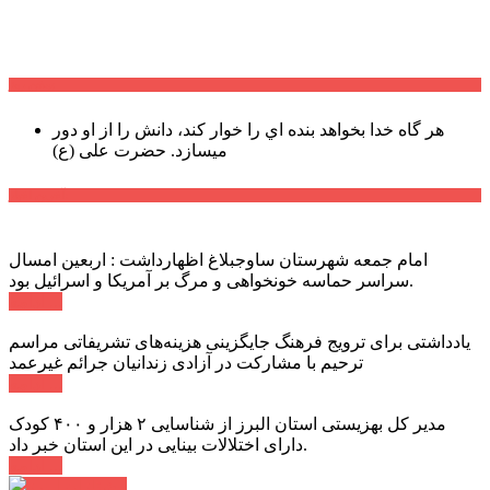
سخن روز
هر گاه خدا بخواهد بنده اي را خوار كند، دانش را از او دور
میسازد.
حضرت علی (ع)
آخرین اخبار:
امام جمعه شهرستان ساوجبلاغ اظهارداشت : اربعین امسال
سراسر حماسه خونخواهی و مرگ بر آمریکا و اسرائیل بود.
ادامه ...
یادداشتی برای ترویج فرهنگ جایگزینی هزینه‌های تشریفاتی مراسم
ترحیم با مشارکت در آزادی زندانیان جرائم غیرعمد
ادامه ...
مدیر کل بهزیستی استان البرز از شناسایی ۲ هزار و ۴۰۰ کودک
دارای اختلالات بینایی در این استان خبر داد.
ادامه ...