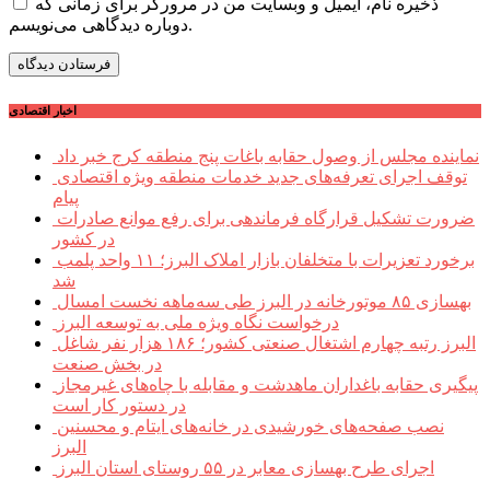
ذخیره نام، ایمیل و وبسایت من در مرورگر برای زمانی که
دوباره دیدگاهی می‌نویسم.
اخبار اقتصادی
نماینده مجلس از وصول حقابه باغات پنج منطقه کرج خبر داد
توقف اجرای تعرفه‌های جدید خدمات منطقه ویژه اقتصادی
پیام
ضرورت تشکیل قرارگاه فرماندهی برای رفع موانع صادرات
در کشور
برخورد تعزیرات با متخلفان بازار املاک البرز؛ ۱۱ واحد پلمب
شد
بهسازی ۸۵ موتورخانه در البرز طی سه‌ماهه نخست امسال
درخواست نگاه ویژه ملی به توسعه البرز
البرز رتبه چهارم اشتغال صنعتی کشور؛ ۱۸۶ هزار نفر شاغل
در بخش صنعت
پیگیری حقابه باغداران ماهدشت و مقابله با چاه‌های غیرمجاز
در دستور کار است
نصب صفحه‌های خورشیدی در خانه‌های ایتام و محسنین
البرز
اجرای طرح بهسازی معابر در ۵۵ روستای استان البرز