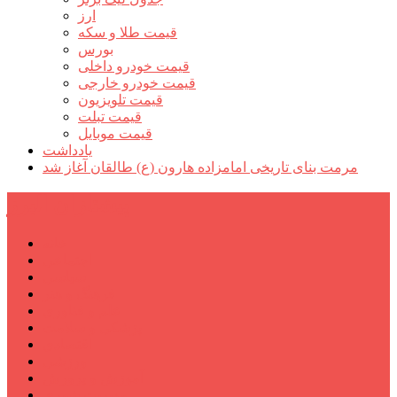
ارز
قیمت طلا و سکه
بورس
قیمت خودرو داخلی
قیمت خودرو خارجی
قیمت تلویزیون
قیمت تبلت
قیمت موبایل
یادداشت
مرمت بنای تاریخی امامزاده هارون (ع) طالقان آغاز شد
پیشتازان البرز
خانه
اجتماعی
سیاسی
فرهنگ و هنر
علم و فناوری
پزشکی و سلامت
اقتصادی
ورزشی
آموزش و پرورش
مدیریت شهری