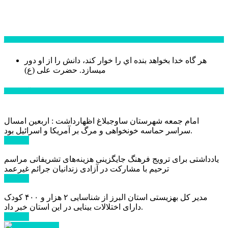
سخن روز
هر گاه خدا بخواهد بنده اي را خوار كند، دانش را از او دور
میسازد.
حضرت علی (ع)
آخرین اخبار:
امام جمعه شهرستان ساوجبلاغ اظهارداشت : اربعین امسال
سراسر حماسه خونخواهی و مرگ بر آمریکا و اسرائیل بود.
ادامه ...
یادداشتی برای ترویج فرهنگ جایگزینی هزینه‌های تشریفاتی مراسم
ترحیم با مشارکت در آزادی زندانیان جرائم غیرعمد
ادامه ...
مدیر کل بهزیستی استان البرز از شناسایی ۲ هزار و ۴۰۰ کودک
دارای اختلالات بینایی در این استان خبر داد.
ادامه ...