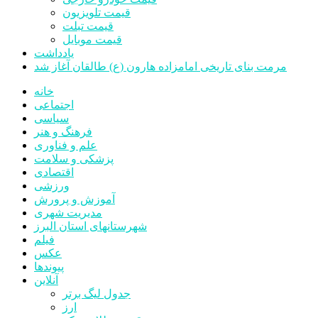
قیمت تلویزیون
قیمت تبلت
قیمت موبایل
یادداشت
مرمت بنای تاریخی امامزاده هارون (ع) طالقان آغاز شد
خانه
اجتماعی
سیاسی
فرهنگ و هنر
علم و فناوری
پزشکی و سلامت
اقتصادی
ورزشی
آموزش و پرورش
مدیریت شهری
شهرستانهای استان البرز
فیلم
عکس
پیوندها
آنلاین
جدول لیگ برتر
ارز