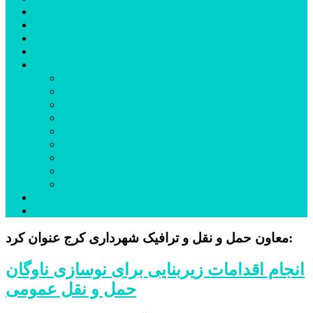
شهرستانهای استان البرز
فیلم
عکس
پیوندها
آنلاین
جدول لیگ برتر
ارز
قیمت طلا و سکه
بورس
قیمت خودرو داخلی
قیمت خودرو خارجی
قیمت تلویزیون
قیمت تبلت
قیمت موبایل
یادداشت
مرمت بنای تاریخی امامزاده هارون (ع) طالقان آغاز شد
معاون حمل و نقل و ترافیک شهرداری کرج عنوان کرد:
انجام اقدامات زیربنایی برای نوسازی ناوگان
حمل و نقل عمومی