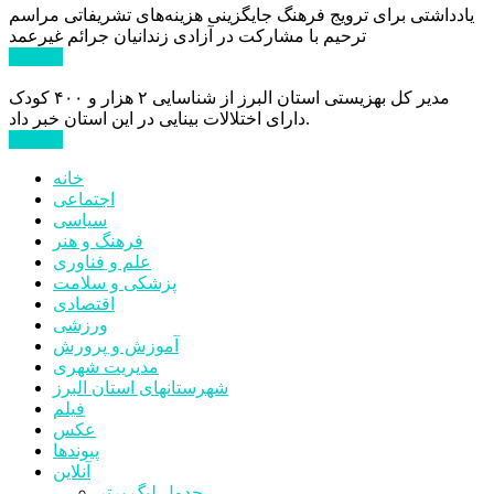
یادداشتی برای ترویج فرهنگ جایگزینی هزینه‌های تشریفاتی مراسم
ترحیم با مشارکت در آزادی زندانیان جرائم غیرعمد
ادامه ...
مدیر کل بهزیستی استان البرز از شناسایی ۲ هزار و ۴۰۰ کودک
دارای اختلالات بینایی در این استان خبر داد.
ادامه ...
خانه
اجتماعی
سیاسی
فرهنگ و هنر
علم و فناوری
پزشکی و سلامت
اقتصادی
ورزشی
آموزش و پرورش
مدیریت شهری
شهرستانهای استان البرز
فیلم
عکس
پیوندها
آنلاین
جدول لیگ برتر