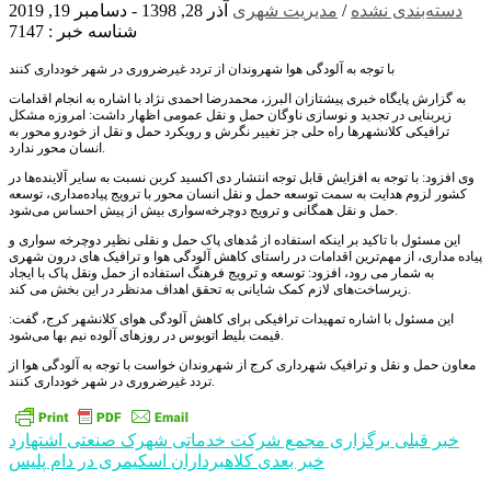
دسته‌بندی نشده
/
مدیریت شهری
آذر 28, 1398 - دسامبر 19, 2019
شناسه خبر : 7147
با توجه به آلودگی هوا شهروندان از تردد غیرضروری در شهر خودداری کنند
به گزارش پایگاه خبری پیشتازان البرز، محمدرضا احمدی نژاد با اشاره به انجام اقدامات
زیربنایی در تجدید و نوسازی ناوگان حمل و نقل عمومی اظهار داشت: امروزه مشکل
ترافیکی کلانشهرها راه حلی جز تغییر نگرش و رویکرد حمل و نقل از خودرو محور به
انسان محور ندارد.
وی افزود: با توجه به افزایش قابل توجه انتشار دی اکسید کربن نسبت به سایر آلاینده‌ها در
کشور لزوم هدایت به سمت توسعه حمل و نقل انسان محور با ترویج پیاده‌مداری، توسعه
حمل و نقل همگانی و ترویج دوچرخه‌سواری بیش از پیش احساس می‌شود.
این مسئول با تاکید بر اینکه استفاده از مُدهای پاک حمل و نقلی نظیر دوچرخه سواری و
پیاده مداری، از مهم‌ترین اقدامات در راستای کاهش آلودگی هوا و ترافیک های درون شهری
به شمار می رود، افزود: توسعه و ترویج فرهنگ استفاده از حمل ونقل پاک با ایجاد
زیرساخت‌های لازم کمک شایانی به تحقق اهداف مدنظر در این بخش می کند.
این مسئول با اشاره تمهیدات ترافیکی برای کاهش آلودگی هوای کلانشهر کرج، گفت:
قیمت بلیط اتوبوس در روزهای آلوده نیم بها می‌شود.
معاون حمل و نقل و ترافیک شهرداری کرج از شهروندان خواست با توجه به آلودگی هوا از
تردد غیرضروری در شهر خودداری کنند.
راهبری
خبر قبلی
برگزاری مجمع شرکت خدماتی شهرک صنعتی اشتهارد
خبر بعدی
کلاهبرداران اسکیمری در دام پلیس
نوشته