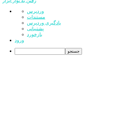
رفتن به نوار ابزار
درباره
وردپرس
وردپرس
مستندات
یادگیری وردپرس
پشتیبانی
بازخورد
ورود
جستجو