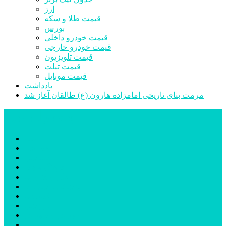
ارز
قیمت طلا و سکه
بورس
قیمت خودرو داخلی
قیمت خودرو خارجی
قیمت تلویزیون
قیمت تبلت
قیمت موبایل
یادداشت
مرمت بنای تاریخی امامزاده هارون (ع) طالقان آغاز شد
پیشتازان البرز
خانه
اجتماعی
سیاسی
فرهنگ و هنر
علم و فناوری
پزشکی و سلامت
اقتصادی
ورزشی
آموزش و پرورش
مدیریت شهری