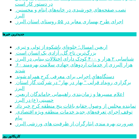
در دستور کار است
نصب صفحه‌های خورشیدی در خانه‌های ایتام و محسنین
البرز
اجرای طرح بهسازی معابر در ۵۵ روستای استان البرز
جديدترين خبرها
اربعین امسال؛ جلوه‌ای باشکوه از تولی و تبری
بزرگ‌ترین تاج گل، آزادی یک انسان است
شناسایی ۲ هزار و ۴۰۰ کودک دارای اختلالات بینایی در البرز
۶۰ هزار البرزی از خدمات اردوهای جهادی سلامت بهره‌مند
شدند
دستگاه‌های اجرایی برای معرفی کرج همراه شوند
برگزاری رویداد قرآنی ” بهار در بهار” در شرکت گاز استان
البرز
اعلام مسیرها و زمان‌بندی راهپیمایی جاماندگان اربعین
حسینی (ع) در البرز
نماینده مجلس از وصول حقابه باغات پنج منطقه کرج خبر داد
توقف اجرای تعرفه‌های جدید خدمات منطقه ویژه اقتصادی
پیام
ضرورت بهره مندی ایثارگران از ظرفیت های ورزشی البرز
کاریکاتور روز