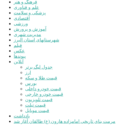
فرهنگ و هنر
علم و فناوری
پزشکی و سلامت
اقتصادی
ورزشی
آموزش و پرورش
مدیریت شهری
شهرستانهای استان البرز
فیلم
عکس
پیوندها
آنلاین
جدول لیگ برتر
ارز
قیمت طلا و سکه
بورس
قیمت خودرو داخلی
قیمت خودرو خارجی
قیمت تلویزیون
قیمت تبلت
قیمت موبایل
یادداشت
مرمت بنای تاریخی امامزاده هارون (ع) طالقان آغاز شد