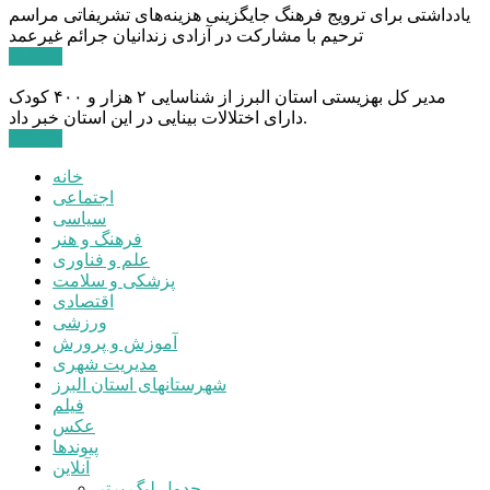
یادداشتی برای ترویج فرهنگ جایگزینی هزینه‌های تشریفاتی مراسم
ترحیم با مشارکت در آزادی زندانیان جرائم غیرعمد
ادامه ...
مدیر کل بهزیستی استان البرز از شناسایی ۲ هزار و ۴۰۰ کودک
دارای اختلالات بینایی در این استان خبر داد.
ادامه ...
خانه
اجتماعی
سیاسی
فرهنگ و هنر
علم و فناوری
پزشکی و سلامت
اقتصادی
ورزشی
آموزش و پرورش
مدیریت شهری
شهرستانهای استان البرز
فیلم
عکس
پیوندها
آنلاین
جدول لیگ برتر