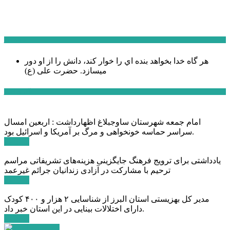
سخن روز
هر گاه خدا بخواهد بنده اي را خوار كند، دانش را از او دور
میسازد.
حضرت علی (ع)
آخرین اخبار:
امام جمعه شهرستان ساوجبلاغ اظهارداشت : اربعین امسال
سراسر حماسه خونخواهی و مرگ بر آمریکا و اسرائیل بود.
ادامه ...
یادداشتی برای ترویج فرهنگ جایگزینی هزینه‌های تشریفاتی مراسم
ترحیم با مشارکت در آزادی زندانیان جرائم غیرعمد
ادامه ...
مدیر کل بهزیستی استان البرز از شناسایی ۲ هزار و ۴۰۰ کودک
دارای اختلالات بینایی در این استان خبر داد.
ادامه ...