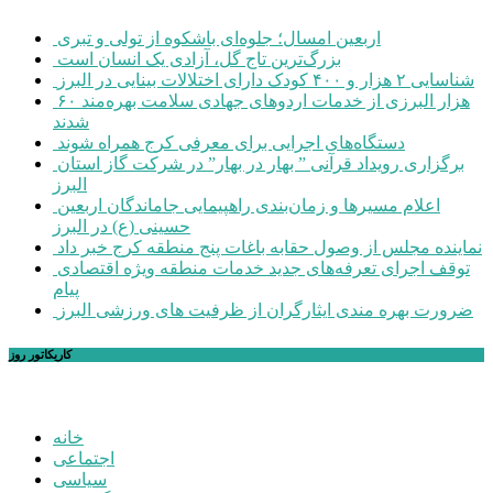
اربعین امسال؛ جلوه‌ای باشکوه از تولی و تبری
بزرگ‌ترین تاج گل، آزادی یک انسان است
شناسایی ۲ هزار و ۴۰۰ کودک دارای اختلالات بینایی در البرز
۶۰ هزار البرزی از خدمات اردوهای جهادی سلامت بهره‌مند
شدند
دستگاه‌های اجرایی برای معرفی کرج همراه شوند
برگزاری رویداد قرآنی ” بهار در بهار” در شرکت گاز استان
البرز
اعلام مسیرها و زمان‌بندی راهپیمایی جاماندگان اربعین
حسینی (ع) در البرز
نماینده مجلس از وصول حقابه باغات پنج منطقه کرج خبر داد
توقف اجرای تعرفه‌های جدید خدمات منطقه ویژه اقتصادی
پیام
ضرورت بهره مندی ایثارگران از ظرفیت های ورزشی البرز
کاریکاتور روز
خانه
اجتماعی
سیاسی