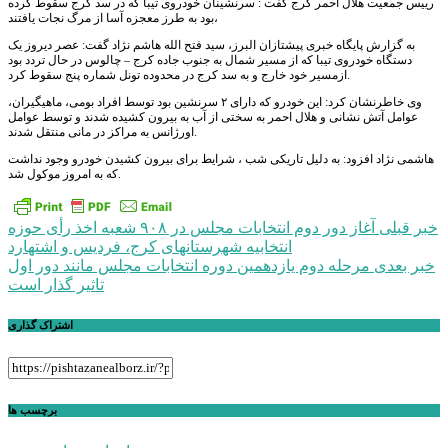
رییس جمعیت هلال احمر کرج گفت : سرنشینان خودروی تیبا که در سد کرج سقوط کرده
بود به طرز معجزه آسا از مرگ نجات یافتند،
به گزارش پایگاه خبری پیشتازان البرز، سید فتح الله هاشم نژاد گفت: عصر دیروز یک
دستگاه خودروی تیبا که از مسیر شمال به جنوب جاده کرج – چالوس در حال تردد بود
ازمسیر خود خارج و به سد کرج در محدوده تونل شماره پنج سقوط کرد.
وی خاطرنشان کرد: این خودرو که دارای ۲ سرنشین بود توسط افراد بومی، ماهیگیران،
عوامل آتش نشانی و هلال احمر به سختی از آب به بیرون کشیده شدند و توسط عوامل
اورژانس به مراکز در مانی منتقل شدند.
هاشمی نژاد افزود: به دلیل تاریکی شب ، شرایط برای بیرون کشیدن خودرو وجود نداشت
که به امروز موکول شد.
راهبری
خبر قبلی
آغاز دور دوم انتخابات مجلس در ۹۰۸ شعبه اخذ رأی حوزه
انتخابیه شهرستانهای کرج، فردیس و اشتهارد
نوشته
خبر بعدی
مرحله دوم یازدهمین دوره انتخابات مجلس مانند دور اول
تاثیر گذار است
اشتراک گذاری
برچسب ها