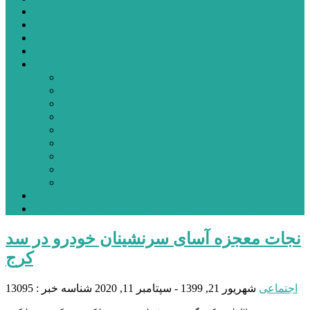
شهرستانهای استان البرز
فیلم
عکس
پیوندها
آنلاین
جدول لیگ برتر
ارز
قیمت طلا و سکه
بورس
قیمت خودرو داخلی
قیمت خودرو خارجی
قیمت تلویزیون
قیمت تبلت
قیمت موبایل
یادداشت
مرمت بنای تاریخی امامزاده هارون (ع) طالقان آغاز شد
نجات معجزه آسای سرنشینان خودرو در سد
کرج
اجتماعی
شهریور 21, 1399 - سپتامبر 11, 2020
شناسه خبر : 13095