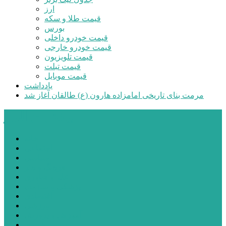
ارز
قیمت طلا و سکه
بورس
قیمت خودرو داخلی
قیمت خودرو خارجی
قیمت تلویزیون
قیمت تبلت
قیمت موبایل
یادداشت
مرمت بنای تاریخی امامزاده هارون (ع) طالقان آغاز شد
پیشتازان البرز
خانه
اجتماعی
سیاسی
فرهنگ و هنر
علم و فناوری
پزشکی و سلامت
اقتصادی
ورزشی
آموزش و پرورش
مدیریت شهری