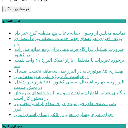
اخبار اقتصادی
نماینده مجلس از وصول حقابه باغات پنج منطقه کرج خبر داد
توقف اجرای تعرفه‌های جدید خدمات منطقه ویژه اقتصادی
پیام
ضرورت تشکیل قرارگاه فرماندهی برای رفع موانع صادرات
در کشور
برخورد تعزیرات با متخلفان بازار املاک البرز؛ ۱۱ واحد پلمب
شد
بهسازی ۸۵ موتورخانه در البرز طی سه‌ماهه نخست امسال
درخواست نگاه ویژه ملی به توسعه البرز
البرز رتبه چهارم اشتغال صنعتی کشور؛ ۱۸۶ هزار نفر شاغل
در بخش صنعت
پیگیری حقابه باغداران ماهدشت و مقابله با چاه‌های غیرمجاز
در دستور کار است
نصب صفحه‌های خورشیدی در خانه‌های ایتام و محسنین
البرز
اجرای طرح بهسازی معابر در ۵۵ روستای استان البرز
جديدترين خبرها