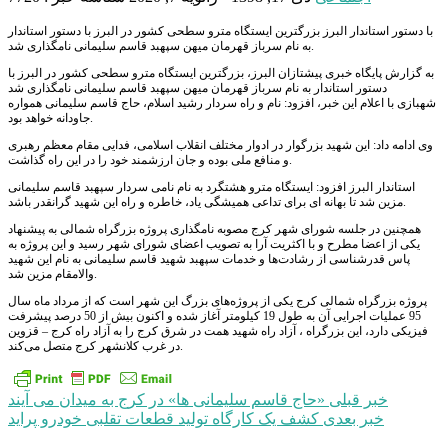
با دستور استاندار البرز بزرگترین ایستگاه مترو سطحی کشور در البرز با دستور استاندار
به نام سرباز قهرمان میهن سپهبد قاسم سلیمانی نامگذاری شد.
به گزارش پایگاه خبری پیشتازان البرز، بزرگترین ایستگاه مترو سطحی کشور در البرز با
دستور استاندار به نام سرباز قهرمان میهن سپهبد قاسم سلیمانی نامگذاری شد
شهبازی با اعلام این خبر، افزود: نام و راه سردار رشید اسلام، حاج قاسم سلیمانی همواره
جاودانه خواهد بود.
وی ادامه داد: این شهید بزرگوار در ادوار مختلف انقلاب اسلامی، فدایی مقام معظم رهبری
و منافع ملی بوده و جان ارزشمند خود را در این راه گذاشت.
استاندار البرز افزود: ایستگاه مترو هشتگرد به نام نامی سردار سپهبد قاسم سلیمانی
مزین شد تا بهانه ای برای تداعی همیشگی یاد، خاطره و راه این شهید گرانقدر باشد.
همچنین در جلسه شورای شهر کرج مصوبه نامگذاری پروژه بزرگراه شمالی به پیشنهاد
یکی از اعضا مطرح و با اکثریت آرا به تصویب اعضای شورای شهر رسید و این پروژه به
پاس قدرشناسی از رشادت‌ها و خدمات سپهبد شهید قاسم سلیمانی به نام این شهید
والامقام مزین شد.
پروژه بزرگراه شمالی کرج یکی از پروژه‌های بزرگ این شهر است که از مرداد ماه سال
95 عملیات اجرایی آن به طول 19 کیلومتر آغاز شده و اکنون بیش از 50 درصد پیشرفت
فیزیکی دارد، این بزرگراه ، آزاد راه شهید همت در شرق کرج را به آزاد راه کرج – قزوین
در غرب کلانشهر کرج متصل می‌کند.
راهبری
خبر قبلی
«حاج قاسم سلیمانی ها» در کرج به میدان می آیند
خبر بعدی
کشف یک کارگاه تولید قطعات تقلبی خودرو پراید
نوشته