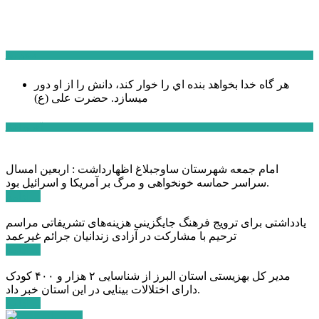
سخن روز
هر گاه خدا بخواهد بنده اي را خوار كند، دانش را از او دور
میسازد.
حضرت علی (ع)
آخرین اخبار:
امام جمعه شهرستان ساوجبلاغ اظهارداشت : اربعین امسال
سراسر حماسه خونخواهی و مرگ بر آمریکا و اسرائیل بود.
ادامه ...
یادداشتی برای ترویج فرهنگ جایگزینی هزینه‌های تشریفاتی مراسم
ترحیم با مشارکت در آزادی زندانیان جرائم غیرعمد
ادامه ...
مدیر کل بهزیستی استان البرز از شناسایی ۲ هزار و ۴۰۰ کودک
دارای اختلالات بینایی در این استان خبر داد.
ادامه ...