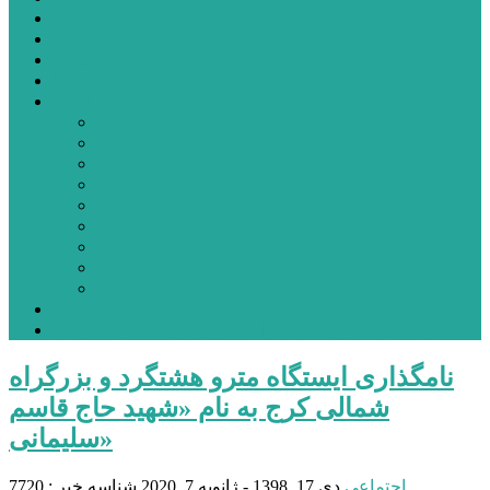
شهرستانهای استان البرز
فیلم
عکس
پیوندها
آنلاین
جدول لیگ برتر
ارز
قیمت طلا و سکه
بورس
قیمت خودرو داخلی
قیمت خودرو خارجی
قیمت تلویزیون
قیمت تبلت
قیمت موبایل
یادداشت
مرمت بنای تاریخی امامزاده هارون (ع) طالقان آغاز شد
نامگذاری ایستگاه مترو هشتگرد و بزرگراه
شمالی کرج به نام «شهید حاج قاسم
سلیمانی»
اجتماعی
دی 17, 1398 - ژانویه 7, 2020
شناسه خبر : 7720