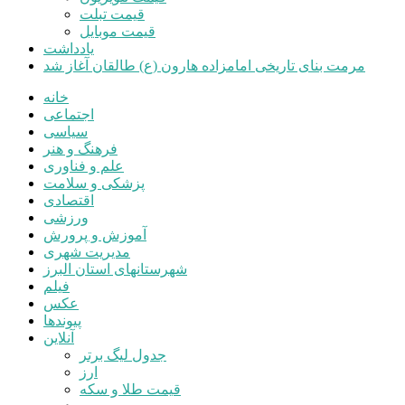
قیمت تبلت
قیمت موبایل
یادداشت
مرمت بنای تاریخی امامزاده هارون (ع) طالقان آغاز شد
خانه
اجتماعی
سیاسی
فرهنگ و هنر
علم و فناوری
پزشکی و سلامت
اقتصادی
ورزشی
آموزش و پرورش
مدیریت شهری
شهرستانهای استان البرز
فیلم
عکس
پیوندها
آنلاین
جدول لیگ برتر
ارز
قیمت طلا و سکه