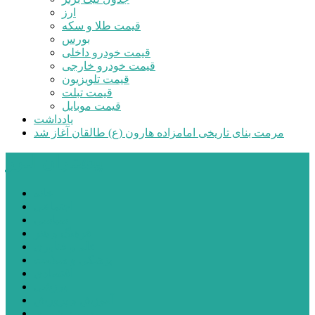
ارز
قیمت طلا و سکه
بورس
قیمت خودرو داخلی
قیمت خودرو خارجی
قیمت تلویزیون
قیمت تبلت
قیمت موبایل
یادداشت
مرمت بنای تاریخی امامزاده هارون (ع) طالقان آغاز شد
پیشتازان البرز
خانه
اجتماعی
سیاسی
فرهنگ و هنر
علم و فناوری
پزشکی و سلامت
اقتصادی
ورزشی
آموزش و پرورش
مدیریت شهری