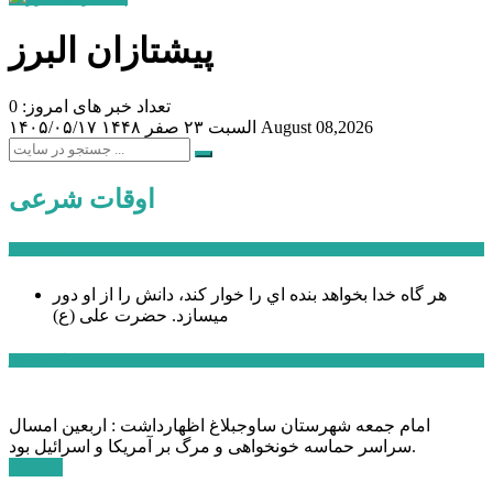
پیشتازان البرز
تعداد خبر های امروز: 0
August 08,2026
السبت ۲۳ صفر ۱۴۴۸
۱۴۰۵/۰۵/۱۷
اوقات شرعی
سخن روز
هر گاه خدا بخواهد بنده اي را خوار كند، دانش را از او دور
میسازد.
حضرت علی (ع)
آخرین اخبار:
امام جمعه شهرستان ساوجبلاغ اظهارداشت : اربعین امسال
سراسر حماسه خونخواهی و مرگ بر آمریکا و اسرائیل بود.
ادامه ...