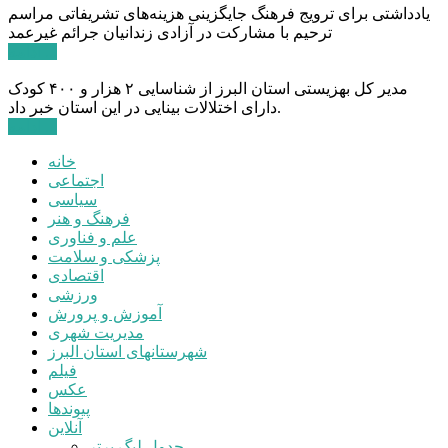
یادداشتی برای ترویج فرهنگ جایگزینی هزینه‌های تشریفاتی مراسم
ترحیم با مشارکت در آزادی زندانیان جرائم غیرعمد
ادامه ...
مدیر کل بهزیستی استان البرز از شناسایی ۲ هزار و ۴۰۰ کودک
دارای اختلالات بینایی در این استان خبر داد.
ادامه ...
خانه
اجتماعی
سیاسی
فرهنگ و هنر
علم و فناوری
پزشکی و سلامت
اقتصادی
ورزشی
آموزش و پرورش
مدیریت شهری
شهرستانهای استان البرز
فیلم
عکس
پیوندها
آنلاین
جدول لیگ برتر