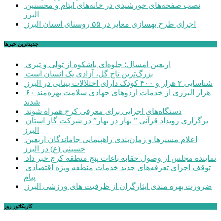
نصب صفحه‌های خورشیدی در خانه‌های ایتام و محسنین
البرز
اجرای طرح بهسازی معابر در ۵۵ روستای استان البرز
جديدترين خبرها
اربعین امسال؛ جلوه‌ای باشکوه از تولی و تبری
بزرگ‌ترین تاج گل، آزادی یک انسان است
شناسایی ۲ هزار و ۴۰۰ کودک دارای اختلالات بینایی در البرز
۶۰ هزار البرزی از خدمات اردوهای جهادی سلامت بهره‌مند
شدند
دستگاه‌های اجرایی برای معرفی کرج همراه شوند
برگزاری رویداد قرآنی ” بهار در بهار” در شرکت گاز استان
البرز
اعلام مسیرها و زمان‌بندی راهپیمایی جاماندگان اربعین
حسینی (ع) در البرز
نماینده مجلس از وصول حقابه باغات پنج منطقه کرج خبر داد
توقف اجرای تعرفه‌های جدید خدمات منطقه ویژه اقتصادی
پیام
ضرورت بهره مندی ایثارگران از ظرفیت های ورزشی البرز
کاریکاتور روز