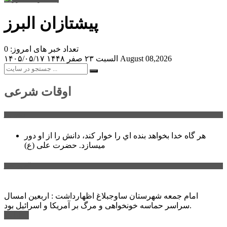
پیشتازان البرز
تعداد خبر های امروز: 0
August 08,2026
السبت ۲۳ صفر ۱۴۴۸
۱۴۰۵/۰۵/۱۷
اوقات شرعی
سخن روز
هر گاه خدا بخواهد بنده اي را خوار كند، دانش را از او دور
میسازد.
حضرت علی (ع)
آخرین اخبار:
امام جمعه شهرستان ساوجبلاغ اظهارداشت : اربعین امسال
سراسر حماسه خونخواهی و مرگ بر آمریکا و اسرائیل بود.
ادامه ...