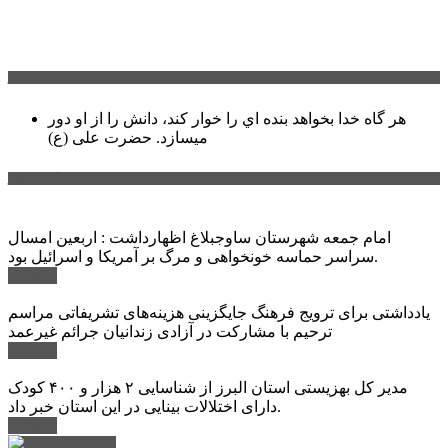
سخن روز
هر گاه خدا بخواهد بنده اي را خوار كند، دانش را از او دور
میسازد.
حضرت علی (ع)
آخرین اخبار:
امام جمعه شهرستان ساوجبلاغ اظهارداشت : اربعین امسال
سراسر حماسه خونخواهی و مرگ بر آمریکا و اسرائیل بود.
ادامه ...
یادداشتی برای ترویج فرهنگ جایگزینی هزینه‌های تشریفاتی مراسم
ترحیم با مشارکت در آزادی زندانیان جرائم غیرعمد
ادامه ...
مدیر کل بهزیستی استان البرز از شناسایی ۲ هزار و ۴۰۰ کودک
دارای اختلالات بینایی در این استان خبر داد.
ادامه ...