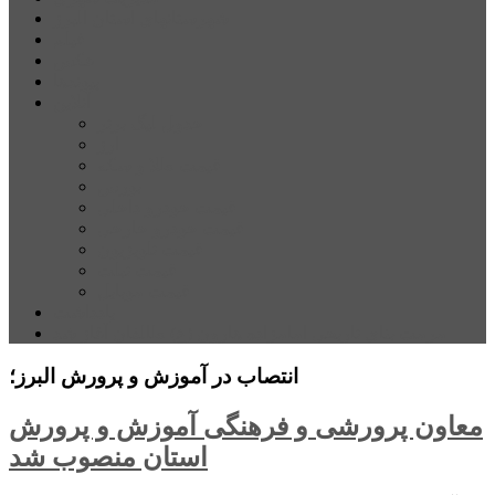
شهرستانهای استان البرز
فیلم
عکس
پیوندها
آنلاین
جدول لیگ برتر
ارز
قیمت طلا و سکه
بورس
قیمت خودرو داخلی
قیمت خودرو خارجی
قیمت تلویزیون
قیمت تبلت
قیمت موبایل
یادداشت
مرمت بنای تاریخی امامزاده هارون (ع) طالقان آغاز شد
انتصاب در آموزش و پرورش البرز؛
معاون پرورشی و فرهنگی آموزش و پرورش
استان منصوب شد