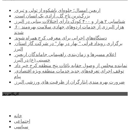
اربعین امسال؛ جلوه‌ای باشکوه از تولی و تبری
بزرگ‌ترین تاج گل، آزادی یک انسان است
شناسایی ۲ هزار و ۴۰۰ کودک دارای اختلالات بینایی در البرز
۶۰ هزار البرزی از خدمات اردوهای جهادی سلامت بهره‌مند
شدند
دستگاه‌های اجرایی برای معرفی کرج همراه شوند
برگزاری رویداد قرآنی ” بهار در بهار” در شرکت گاز استان
البرز
اعلام مسیرها و زمان‌بندی راهپیمایی جاماندگان اربعین
حسینی (ع) در البرز
نماینده مجلس از وصول حقابه باغات پنج منطقه کرج خبر داد
توقف اجرای تعرفه‌های جدید خدمات منطقه ویژه اقتصادی
پیام
ضرورت بهره مندی ایثارگران از ظرفیت های ورزشی البرز
کاریکاتور روز
خانه
اجتماعی
سیاسی