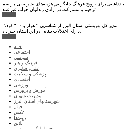
یادداشتی برای ترویج فرهنگ جایگزینی هزینه‌های تشریفاتی مراسم
ترحیم با مشارکت در آزادی زندانیان جرائم غیرعمد
ادامه ...
مدیر کل بهزیستی استان البرز از شناسایی ۲ هزار و ۴۰۰ کودک
دارای اختلالات بینایی در این استان خبر داد.
ادامه ...
خانه
اجتماعی
سیاسی
فرهنگ و هنر
علم و فناوری
پزشکی و سلامت
اقتصادی
ورزشی
آموزش و پرورش
مدیریت شهری
شهرستانهای استان البرز
فیلم
عکس
پیوندها
آنلاین
جدول لیگ برتر