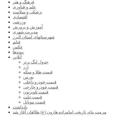
فرهنگ و هنر
علم و فناوری
پزشکی و سلامت
اقتصادی
ورزشی
آموزش و پرورش
مدیریت شهری
شهرستانهای استان البرز
فیلم
عکس
پیوندها
آنلاین
جدول لیگ برتر
ارز
قیمت طلا و سکه
بورس
قیمت خودرو داخلی
قیمت خودرو خارجی
قیمت تلویزیون
قیمت تبلت
قیمت موبایل
یادداشت
مرمت بنای تاریخی امامزاده هارون (ع) طالقان آغاز شد