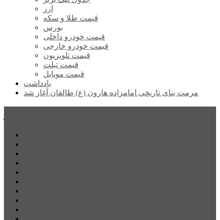
ارز
قیمت طلا و سکه
بورس
قیمت خودرو داخلی
قیمت خودرو خارجی
قیمت تلویزیون
قیمت تبلت
قیمت موبایل
یادداشت
مرمت بنای تاریخی امامزاده هارون (ع) طالقان آغاز شد
پیشتازان البرز
خانه
اجتماعی
سیاسی
فرهنگ و هنر
علم و فناوری
پزشکی و سلامت
اقتصادی
ورزشی
آموزش و پرورش
مدیریت شهری