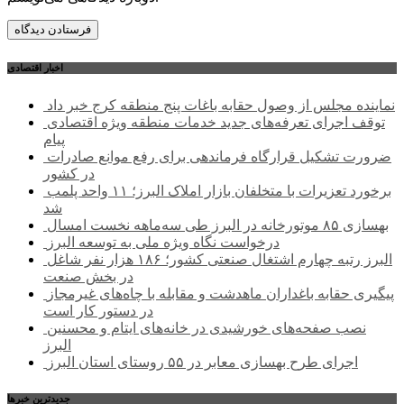
اخبار اقتصادی
نماینده مجلس از وصول حقابه باغات پنج منطقه کرج خبر داد
توقف اجرای تعرفه‌های جدید خدمات منطقه ویژه اقتصادی
پیام
ضرورت تشکیل قرارگاه فرماندهی برای رفع موانع صادرات
در کشور
برخورد تعزیرات با متخلفان بازار املاک البرز؛ ۱۱ واحد پلمب
شد
بهسازی ۸۵ موتورخانه در البرز طی سه‌ماهه نخست امسال
درخواست نگاه ویژه ملی به توسعه البرز
البرز رتبه چهارم اشتغال صنعتی کشور؛ ۱۸۶ هزار نفر شاغل
در بخش صنعت
پیگیری حقابه باغداران ماهدشت و مقابله با چاه‌های غیرمجاز
در دستور کار است
نصب صفحه‌های خورشیدی در خانه‌های ایتام و محسنین
البرز
اجرای طرح بهسازی معابر در ۵۵ روستای استان البرز
جديدترين خبرها