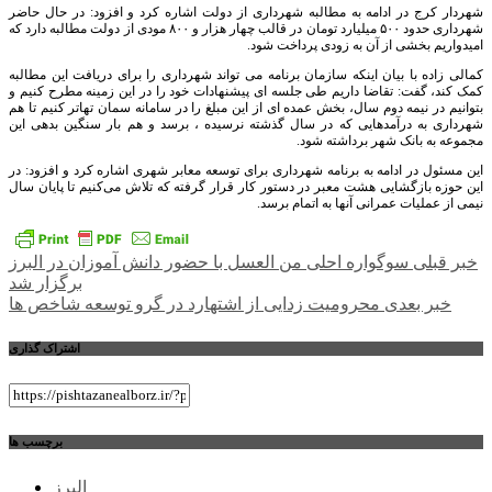
شهردار کرج در ادامه به مطالبه شهرداری از دولت اشاره کرد و افزود: در حال حاضر
شهرداری حدود ۵۰۰ میلیارد تومان در قالب چهار هزار و ۸۰۰ مودی از دولت مطالبه دارد که
امیدواریم بخشی از آن به زودی پرداخت شود.
کمالی زاده با بیان اینکه سازمان برنامه می تواند شهرداری را برای دریافت این مطالبه
کمک کند، گفت: تقاضا داریم طی جلسه ای پیشنهادات خود را در این زمینه مطرح کنیم و
بتوانیم در نیمه دوم سال، بخش عمده ای از این مبلغ را در سامانه سمان تهاتر کنیم تا هم
شهرداری به درآمدهایی که در سال گذشته نرسیده ، برسد و هم بار سنگین بدهی این
مجموعه به بانک شهر برداشته شود.
این مسئول در ادامه به برنامه شهرداری برای توسعه معابر شهری اشاره کرد و افزود: در
این حوزه بازگشایی هشت معبر در دستور کار قرار گرفته که تلاش می‌کنیم تا پایان سال
نیمی از عملیات عمرانی آنها به اتمام برسد.
راهبری
خبر قبلی
سوگواره احلی من العسل با حضور دانش آموزان در البرز
برگزار شد
نوشته
خبر بعدی
محرومیت زدایی از اشتهارد در گرو توسعه شاخص ها
اشتراک گذاری
برچسب ها
البرز