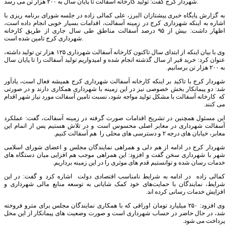
شهردار کرج گفت: تولید کارخانه آسفالت تا پایان سال به ۲۰۰ هزار تن می رسد.
به گزارش پایگاه خبری پیشتازان البرز، علی کمالی زاده در جلسه شورای برنامه ریزی با
اشاره به اینکه شهرداری کرج در زمینه آسفالت، اقدامات بسیار خوبی انجام داده است،
اظهار داشت: بیش از ۹۵ درصد آسفالت مناطق طی سال جاری از طریق کارخانه
شهرداری کرج تامین شده است.
وی با بیان اینکه از ابتدای سال تاکنون کارخانه آسفالت شهرداری ۱۲۵ هزار تن تولید داشته،
عنوان کرد: خرید قیر از سال گذشته انجام شده و امیدواریم تولید آسفالت را تا پایان سال
به ۲۰۰ هزار تن برسانیم.
شهردار کرج با تاکید بر اینکه کارخانه آسفالت شهرداری کرج همیشه فعال است، یادآور
شد: دو پیمانکار بخش خصوصی نیز در این زمینه با شهرداری همکاری دارند و در صورتی
که کارخانه آسفالت با مشکل تولید مواجه شود، نسبت تامین آسفالت مورد نیاز شهر اقدام
می کنند.
این مسئول همچنین در تشریح اقدامات صورت گرفته در زمینه آسفالت، گفت: عملکرد
آسفالت شهرداری در معابر اصلی محسوس است و در تلاش هستیم پس از اتمام این
معابر، خیابان های درجه ۲ و دسترسی های محلی را هم آسفالت کنیم.
شهردار کرج در ادامه از هم دلی و همراهی نمایندگان مجلس و اعضای شورای اسلامی
شهر با شهرداری سخن گفت و افزود: این همراهی موجب هم افزایی میان دستگاه های
خدمات رسان شده و توانستیم قدم های موثری را در این زمینه برداریم.
کمالی زاده در ادامه به شرایط نامناسب اقتصادی دولت اشاره کرد و گفت: در این
شرایط، نمایندگان با حمایت‌های خود کمک شایانی به توسعه منابع مالی شهرداری و
افزایش خدمات رسانی کرده اند.
وی افزود: ۲۵۰ میلیارد تومان اوراقی که با همکاری نمایندگان مجلس برای مترو فروخته
شد، در حال حاضر در حساب شهرداری است و صورت وضعیت های پیمانکار از این محل
پرداخت می شود.