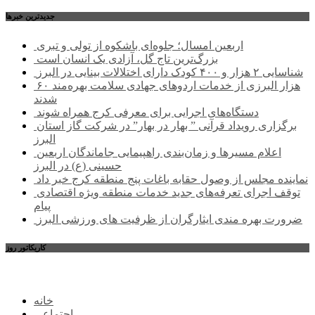
جديدترين خبرها
اربعین امسال؛ جلوه‌ای باشکوه از تولی و تبری
بزرگ‌ترین تاج گل، آزادی یک انسان است
شناسایی ۲ هزار و ۴۰۰ کودک دارای اختلالات بینایی در البرز
۶۰ هزار البرزی از خدمات اردوهای جهادی سلامت بهره‌مند
شدند
دستگاه‌های اجرایی برای معرفی کرج همراه شوند
برگزاری رویداد قرآنی ” بهار در بهار” در شرکت گاز استان
البرز
اعلام مسیرها و زمان‌بندی راهپیمایی جاماندگان اربعین
حسینی (ع) در البرز
نماینده مجلس از وصول حقابه باغات پنج منطقه کرج خبر داد
توقف اجرای تعرفه‌های جدید خدمات منطقه ویژه اقتصادی
پیام
ضرورت بهره مندی ایثارگران از ظرفیت های ورزشی البرز
کاریکاتور روز
خانه
اجتماعی