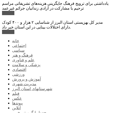
یادداشتی برای ترویج فرهنگ جایگزینی هزینه‌های تشریفاتی مراسم
ترحیم با مشارکت در آزادی زندانیان جرائم غیرعمد
ادامه ...
مدیر کل بهزیستی استان البرز از شناسایی ۲ هزار و ۴۰۰ کودک
دارای اختلالات بینایی در این استان خبر داد.
ادامه ...
خانه
اجتماعی
سیاسی
فرهنگ و هنر
علم و فناوری
پزشکی و سلامت
اقتصادی
ورزشی
آموزش و پرورش
مدیریت شهری
شهرستانهای استان البرز
فیلم
عکس
پیوندها
آنلاین
جدول لیگ برتر