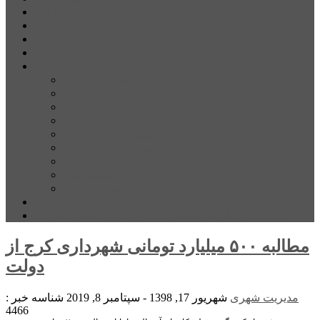
شهرستانهای استان البرز
فیلم
عکس
پیوندها
آنلاین
جدول لیگ برتر
ارز
قیمت طلا و سکه
بورس
قیمت خودرو داخلی
قیمت خودرو خارجی
قیمت تلویزیون
قیمت تبلت
قیمت موبایل
یادداشت
مرمت بنای تاریخی امامزاده هارون (ع) طالقان آغاز شد
مطالبه ۵۰۰ میلیارد تومانی شهرداری کرج از
دولت
مدیریت شهری
شهریور 17, 1398 - سپتامبر 8, 2019
شناسه خبر :
4466