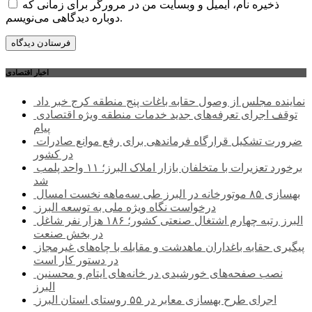
ذخیره نام، ایمیل و وبسایت من در مرورگر برای زمانی که
دوباره دیدگاهی می‌نویسم.
اخبار اقتصادی
نماینده مجلس از وصول حقابه باغات پنج منطقه کرج خبر داد
توقف اجرای تعرفه‌های جدید خدمات منطقه ویژه اقتصادی
پیام
ضرورت تشکیل قرارگاه فرماندهی برای رفع موانع صادرات
در کشور
برخورد تعزیرات با متخلفان بازار املاک البرز؛ ۱۱ واحد پلمب
شد
بهسازی ۸۵ موتورخانه در البرز طی سه‌ماهه نخست امسال
درخواست نگاه ویژه ملی به توسعه البرز
البرز رتبه چهارم اشتغال صنعتی کشور؛ ۱۸۶ هزار نفر شاغل
در بخش صنعت
پیگیری حقابه باغداران ماهدشت و مقابله با چاه‌های غیرمجاز
در دستور کار است
نصب صفحه‌های خورشیدی در خانه‌های ایتام و محسنین
البرز
اجرای طرح بهسازی معابر در ۵۵ روستای استان البرز