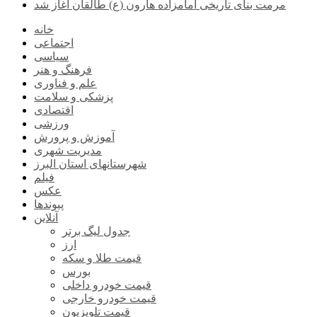
مرمت بنای تاریخی امامزاده هارون (ع) طالقان آغاز شد
خانه
اجتماعی
سیاسی
فرهنگ و هنر
علم و فناوری
پزشکی و سلامت
اقتصادی
ورزشی
آموزش و پرورش
مدیریت شهری
شهرستانهای استان البرز
فیلم
عکس
پیوندها
آنلاین
جدول لیگ برتر
ارز
قیمت طلا و سکه
بورس
قیمت خودرو داخلی
قیمت خودرو خارجی
قیمت تلویزیون