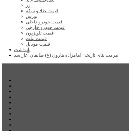
ارز
قیمت طلا و سکه
بورس
قیمت خودرو داخلی
قیمت خودرو خارجی
قیمت تلویزیون
قیمت تبلت
قیمت موبایل
یادداشت
مرمت بنای تاریخی امامزاده هارون (ع) طالقان آغاز شد
پیشتازان البرز
خانه
اجتماعی
سیاسی
فرهنگ و هنر
علم و فناوری
پزشکی و سلامت
اقتصادی
ورزشی
آموزش و پرورش
مدیریت شهری