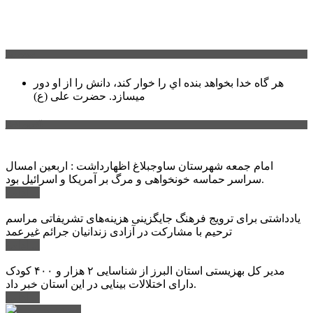
سخن روز
هر گاه خدا بخواهد بنده اي را خوار كند، دانش را از او دور
میسازد.
حضرت علی (ع)
آخرین اخبار:
امام جمعه شهرستان ساوجبلاغ اظهارداشت : اربعین امسال
سراسر حماسه خونخواهی و مرگ بر آمریکا و اسرائیل بود.
ادامه ...
یادداشتی برای ترویج فرهنگ جایگزینی هزینه‌های تشریفاتی مراسم
ترحیم با مشارکت در آزادی زندانیان جرائم غیرعمد
ادامه ...
مدیر کل بهزیستی استان البرز از شناسایی ۲ هزار و ۴۰۰ کودک
دارای اختلالات بینایی در این استان خبر داد.
ادامه ...