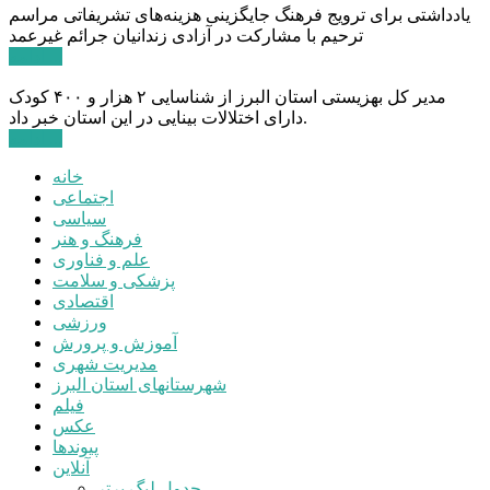
یادداشتی برای ترویج فرهنگ جایگزینی هزینه‌های تشریفاتی مراسم
ترحیم با مشارکت در آزادی زندانیان جرائم غیرعمد
ادامه ...
مدیر کل بهزیستی استان البرز از شناسایی ۲ هزار و ۴۰۰ کودک
دارای اختلالات بینایی در این استان خبر داد.
ادامه ...
خانه
اجتماعی
سیاسی
فرهنگ و هنر
علم و فناوری
پزشکی و سلامت
اقتصادی
ورزشی
آموزش و پرورش
مدیریت شهری
شهرستانهای استان البرز
فیلم
عکس
پیوندها
آنلاین
جدول لیگ برتر