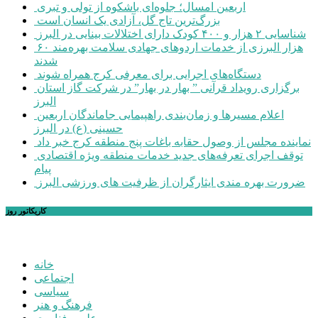
اربعین امسال؛ جلوه‌ای باشکوه از تولی و تبری
بزرگ‌ترین تاج گل، آزادی یک انسان است
شناسایی ۲ هزار و ۴۰۰ کودک دارای اختلالات بینایی در البرز
۶۰ هزار البرزی از خدمات اردوهای جهادی سلامت بهره‌مند
شدند
دستگاه‌های اجرایی برای معرفی کرج همراه شوند
برگزاری رویداد قرآنی ” بهار در بهار” در شرکت گاز استان
البرز
اعلام مسیرها و زمان‌بندی راهپیمایی جاماندگان اربعین
حسینی (ع) در البرز
نماینده مجلس از وصول حقابه باغات پنج منطقه کرج خبر داد
توقف اجرای تعرفه‌های جدید خدمات منطقه ویژه اقتصادی
پیام
ضرورت بهره مندی ایثارگران از ظرفیت های ورزشی البرز
کاریکاتور روز
خانه
اجتماعی
سیاسی
فرهنگ و هنر