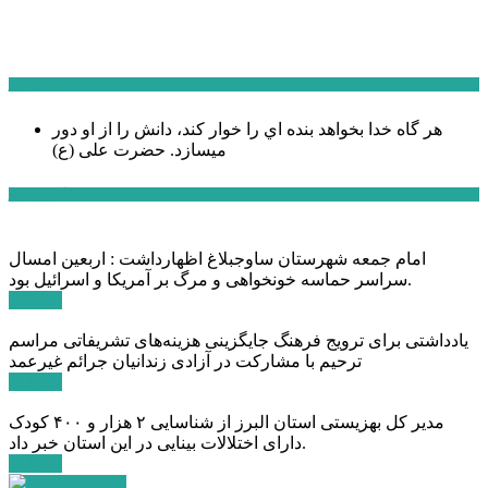
سخن روز
هر گاه خدا بخواهد بنده اي را خوار كند، دانش را از او دور
میسازد.
حضرت علی (ع)
آخرین اخبار:
امام جمعه شهرستان ساوجبلاغ اظهارداشت : اربعین امسال
سراسر حماسه خونخواهی و مرگ بر آمریکا و اسرائیل بود.
ادامه ...
یادداشتی برای ترویج فرهنگ جایگزینی هزینه‌های تشریفاتی مراسم
ترحیم با مشارکت در آزادی زندانیان جرائم غیرعمد
ادامه ...
مدیر کل بهزیستی استان البرز از شناسایی ۲ هزار و ۴۰۰ کودک
دارای اختلالات بینایی در این استان خبر داد.
ادامه ...