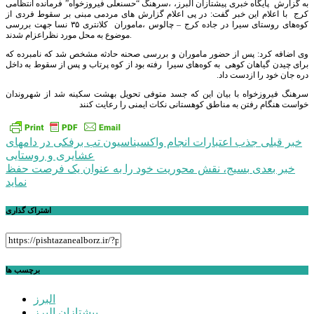
به گزارش پایگاه خبری پیشتازان البرز، ،سرهنگ “حسنعلی فیروزخواه” فرمانده انتظامی
کرج با اعلام این خبر گفت: در پی اعلام گزارش های مردمی مبنی بر سقوط فردی از
کوه‌های روستای سیرا در جاده کرج – چالوس ،ماموران کلانتری ۳۵ نسا جهت بررسی
موضوع به محل مورد نظراعزام شدند.
وی اضافه کرد: پس از حضور ماموران و بررسی صحنه حادثه مشخص شد که نامبرده که
برای چیدن گیاهان کوهی به کوه‌های سیرا رفته بود از کوه پرتاب و پس از سقوط به داخل
دره جان خود را ازدست داد.
سرهنگ فیروزخواه با بیان این که جسد متوفی تحویل بهشت سکینه شد از شهروندان
خواست هنگام رفتن به مناطق کوهستانی نکات ایمنی را رعایت کنند
راهبری
خبر قبلی
جذب اعتبارات انجام واکسیناسیون تب برفکی در دامهای
عشایری و روستایی
نوشته
خبر بعدی
بسیج، نقش محوریت خود را به عنوان یک فرصت حفظ
نماید
اشتراک گذاری
برچسب ها
البرز
پیشتازان البرز