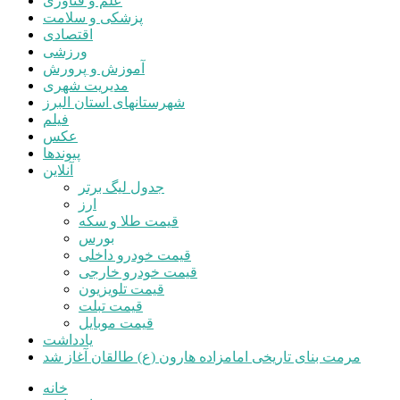
علم و فناوری
پزشکی و سلامت
اقتصادی
ورزشی
آموزش و پرورش
مدیریت شهری
شهرستانهای استان البرز
فیلم
عکس
پیوندها
آنلاین
جدول لیگ برتر
ارز
قیمت طلا و سکه
بورس
قیمت خودرو داخلی
قیمت خودرو خارجی
قیمت تلویزیون
قیمت تبلت
قیمت موبایل
یادداشت
مرمت بنای تاریخی امامزاده هارون (ع) طالقان آغاز شد
خانه