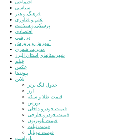
اجتماعی
سیاسی
فرهنگ و هنر
علم و فناوری
پزشکی و سلامت
اقتصادی
ورزشی
آموزش و پرورش
مدیریت شهری
شهرستانهای استان البرز
فیلم
عکس
پیوندها
آنلاین
جدول لیگ برتر
ارز
قیمت طلا و سکه
بورس
قیمت خودرو داخلی
قیمت خودرو خارجی
قیمت تلویزیون
قیمت تبلت
قیمت موبایل
یادداشت