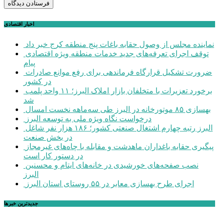
اخبار اقتصادی
نماینده مجلس از وصول حقابه باغات پنج منطقه کرج خبر داد
توقف اجرای تعرفه‌های جدید خدمات منطقه ویژه اقتصادی
پیام
ضرورت تشکیل قرارگاه فرماندهی برای رفع موانع صادرات
در کشور
برخورد تعزیرات با متخلفان بازار املاک البرز؛ ۱۱ واحد پلمب
شد
بهسازی ۸۵ موتورخانه در البرز طی سه‌ماهه نخست امسال
درخواست نگاه ویژه ملی به توسعه البرز
البرز رتبه چهارم اشتغال صنعتی کشور؛ ۱۸۶ هزار نفر شاغل
در بخش صنعت
پیگیری حقابه باغداران ماهدشت و مقابله با چاه‌های غیرمجاز
در دستور کار است
نصب صفحه‌های خورشیدی در خانه‌های ایتام و محسنین
البرز
اجرای طرح بهسازی معابر در ۵۵ روستای استان البرز
جديدترين خبرها