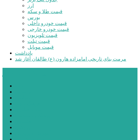
ارز
قیمت طلا و سکه
بورس
قیمت خودرو داخلی
قیمت خودرو خارجی
قیمت تلویزیون
قیمت تبلت
قیمت موبایل
یادداشت
مرمت بنای تاریخی امامزاده هارون (ع) طالقان آغاز شد
پیشتازان البرز
خانه
اجتماعی
سیاسی
فرهنگ و هنر
علم و فناوری
پزشکی و سلامت
اقتصادی
ورزشی
آموزش و پرورش
مدیریت شهری