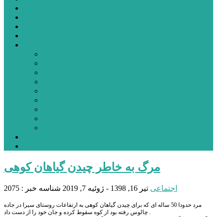
شهرستانهای استان البرز
فیلم
عکس
پیوندها
آنلاین
جدول لیگ برتر
ارز
قیمت طلا و سکه
بورس
قیمت خودرو داخلی
قیمت خودرو خارجی
قیمت تلویزیون
قیمت تبلت
قیمت موبایل
یادداشت
مرمت بنای تاریخی امامزاده هارون (ع) طالقان آغاز شد
مرگ به خاطر چیدن گیاهان کوهی
اجتماعی
تیر 16, 1398 - ژوئیه 7, 2019
شناسه خبر : 2075
مرد حدودا 50 ساله ای که برای چیدن گیاهان کوهی به ارتفاعات روستای سیرا در جاده
چالوس رفته بود از کوه سقوط کرده و جان خود را از دست داد .