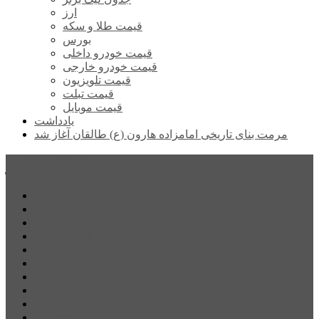
ارز
قیمت طلا و سکه
بورس
قیمت خودرو داخلی
قیمت خودرو خارجی
قیمت تلویزیون
قیمت تبلت
قیمت موبایل
یادداشت
مرمت بنای تاریخی امامزاده هارون (ع) طالقان آغاز شد
پیشتازان البرز
خانه
اجتماعی
سیاسی
فرهنگ و هنر
علم و فناوری
پزشکی و سلامت
اقتصادی
ورزشی
آموزش و پرورش
مدیریت شهری