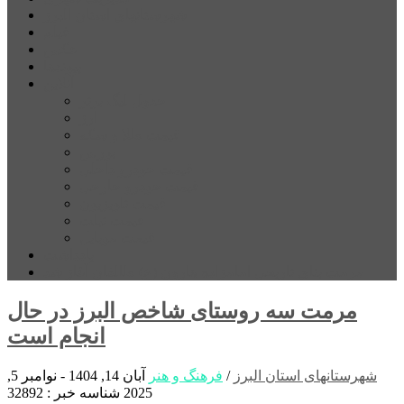
شهرستانهای استان البرز
فیلم
عکس
پیوندها
آنلاین
جدول لیگ برتر
ارز
قیمت طلا و سکه
بورس
قیمت خودرو داخلی
قیمت خودرو خارجی
قیمت تلویزیون
قیمت تبلت
قیمت موبایل
یادداشت
مرمت بنای تاریخی امامزاده هارون (ع) طالقان آغاز شد
مرمت سه روستای شاخص البرز در حال
انجام است
شهرستانهای استان البرز
/
فرهنگ و هنر
آبان 14, 1404 - نوامبر 5,
2025
شناسه خبر : 32892