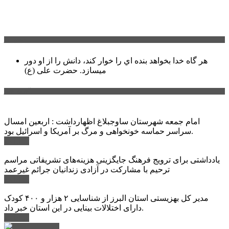
سخن روز
هر گاه خدا بخواهد بنده اي را خوار كند، دانش را از او دور
میسازد.
حضرت علی (ع)
آخرین اخبار:
امام جمعه شهرستان ساوجبلاغ اظهارداشت : اربعین امسال
سراسر حماسه خونخواهی و مرگ بر آمریکا و اسرائیل بود.
ادامه ...
یادداشتی برای ترویج فرهنگ جایگزینی هزینه‌های تشریفاتی مراسم
ترحیم با مشارکت در آزادی زندانیان جرائم غیرعمد
ادامه ...
مدیر کل بهزیستی استان البرز از شناسایی ۲ هزار و ۴۰۰ کودک
دارای اختلالات بینایی در این استان خبر داد.
ادامه ...