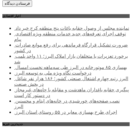
اخبار اقتصادی
نماینده مجلس از وصول حقابه باغات پنج منطقه کرج خبر داد
توقف اجرای تعرفه‌های جدید خدمات منطقه ویژه اقتصادی
پیام
ضرورت تشکیل قرارگاه فرماندهی برای رفع موانع صادرات
در کشور
برخورد تعزیرات با متخلفان بازار املاک البرز؛ ۱۱ واحد پلمب
شد
بهسازی ۸۵ موتورخانه در البرز طی سه‌ماهه نخست امسال
درخواست نگاه ویژه ملی به توسعه البرز
البرز رتبه چهارم اشتغال صنعتی کشور؛ ۱۸۶ هزار نفر شاغل
در بخش صنعت
پیگیری حقابه باغداران ماهدشت و مقابله با چاه‌های غیرمجاز
در دستور کار است
نصب صفحه‌های خورشیدی در خانه‌های ایتام و محسنین
البرز
اجرای طرح بهسازی معابر در ۵۵ روستای استان البرز
جديدترين خبرها