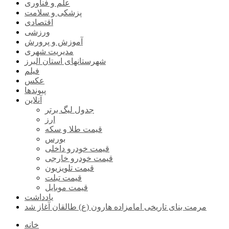
علم و فناوری
پزشکی و سلامت
اقتصادی
ورزشی
آموزش و پرورش
مدیریت شهری
شهرستانهای استان البرز
فیلم
عکس
پیوندها
آنلاین
جدول لیگ برتر
ارز
قیمت طلا و سکه
بورس
قیمت خودرو داخلی
قیمت خودرو خارجی
قیمت تلویزیون
قیمت تبلت
قیمت موبایل
یادداشت
مرمت بنای تاریخی امامزاده هارون (ع) طالقان آغاز شد
خانه