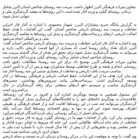
معاون میراث فرهنگی البرز اظهار داشت :مرمت سه روستای شاخص استان البرز شامل
برغان، روستای گیلرد و ورده آغاز شده است تا این روستاها به مقصد گردشگری ملی و
جهانی تبدیل شوند.
به گزارش پایگاه خبری پیشتازان البرز، شهباز محمودی با اشاره به آغاز فاز اجرایی
حفاظت و مرمت سه روستای تاریخی شاخص استان، گفت: این اقدامات با هدف حفظ
اصالت تاریخی، ارتقای زیرساخت‌های گردشگری و تبدیل این روستا‌ها به مقاصد گردشگری
ملی و بین‌المللی انجام می‌شود.
وی با اشاره به آغاز فاز اجرایی حفاظت و مرمت سه روستای تاریخی شاخص استان گفت:
البرز دارای تعداد زیادی روستا است که بسیاری از آنها قدمت تاریخی بالایی دارند و
می‌توانند به مقصد گردشگری تبدیل شوند.برای تحقق این هدف از سال گذشته مرمت سه
روستای شاخص استان شامل برغان، روستای گیلرد و ورده آغاز شده است.
معاون میراث فرهنگی البرز توضیح داد: برای این سه روستا، مطالعات دقیق بافت
روستایی انجام و نقشه و طرح حفاظتی توسط مشاوران تهیه و پس از آن با تأمین اعتبار
مناسب مرمت بافت تاریخی و حفاظت از معماری سنتی این سه روستا آغاز شد.
وی بیان کرد: هدف ما از این اقدامات، حفظ اصالت تاریخی و فرهنگی روستا‌ها در کنار
توسعه گردشگری است. زیرساخت‌هایی مانند سرویس‌های بهداشتی، مسیر‌های
گردشگری مناسب و سیستم دفع آب‌های سطحی برای رفاه گردشگران در حال
برنامه‌ریزی است.
این مسئول همچنین به توسعه بوم‌گردی اشاره کرد و افزود: در تمام این روستاها،
علاقه‌مندان به بوم‌گردی خانه‌های خود را به اقامتگاه‌های گردشگری تبدیل کرده‌اند. اکنون
گردشگران می‌توانند چند شب در این روستا‌ها اقامت کنند و از فضای فرهنگی و طبیعی
اطراف بهره‌مند شوند. این امر نه تنها به رونق اقتصادی روستا‌ها کمک می‌کند، بلکه
تجربه‌ای اصیل از زندگی روستایی برای بازدیدکنندگان فراهم می‌آورد.
محمودی بیان کرد: یکی از اقدامات مهم ما در روستای گیلِرد، ورود به فاز مرمت دقیق و
حفاظت از بنای خانه آیت‌الله طالقانی است. این خانه که مربوط به اواخر دوره قاجار و
عصر معاصر بوده و بخش‌هایی از آن بیش از ۱۵۰ سال قدمت دارد، با شماره ثبت ملی به
عنوان اثری تاریخی شناخته شده است.
وی گفت: با توجه به موقعیت این بنا در مرکز روستا و نزدیکی آن به مسجد و حمام تاریخیِ