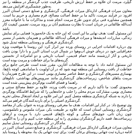
گیلِرد، مرمت آن علاوه بر حفظ ارزش تاریخی، ظرفیت جذب گردشگر در منطقه را نیز
به‌طور چشمگیری افزایش می‌دهد.
معاون میراث فرهنگی اداره‌کل میراث فرهنگی، گردشگری و صنایع دستی استان البرز
افزود: در فرآیند مرمت، تاکید ما بر حفظ اصالت مصالح، فرم معماری و حریم بنا است.
همچنین مشاوره فنی برای تدوین طرح مرمت انجام شده و مذاکرات ما با خانواده معزز
آیت‌الله طالقانی در جریان است تا نظارت مستقیم آنان بر روند مرمت، تضمین کیفیت کار
باشد.
این مسئول گفت: هدف نهایی ما این است که این خانه به یک خانه‌موزه؛ فضایی برای نمایش
زندگی، مبارزات، اندیشه‌ها و میراث فرهنگی آیت‌الله طالقانی و همزمان بخشی از مسیر
گردشگری فرهنگی و روستایی منطقه تبدیل شود.
وی درباره اقدامات اجرایی در روستای ورده نیز ابراز کرد: این روستا با موقعیت ویژه
جغرافیایی خود در دره‌ای خوش آب‌وهوا در شمال غرب استان البرز و با دارا بودن بافت
تاریخی و آثار ارزشمند مانند حمام قدیمی، آسیاب تاریخی و دو امامزاده از نخستین
گزینه‌های ما برای حفاظت و مرمت بوده است.
این مسئول ادامه داد: با توجه به مطالعات آغازین، مقرر شده است طرحی جامع برای
حفاظت از بافت روستایی این منطقه تهیه شود که در آن اولویت با ساماندهی کوچه باغ‌ها،
بهسازی مسیر‌های گردشگری و حفظ عناصر معماری بومی است. در این طرح هم‌زمان با
مرمت بنا‌های شاخص، زیرساخت‌های گردشگری مانند سرویس‌های بهداشتی، تابلو‌های
راهنما و فضای اقامت بوم‌گردی پیش‌بینی شده است.
محمودی گفت: ما تأکید داریم که در مرمت بافت ورده، علاوه بر حفظ مصالح سنتی و
معماری بومی، مشارکت مردم محلی را جلب و خانه‌هایی را که شرایط اقامتگاه بوم‌گردی
را دارند به شبکه گردشگری منطقه متصل کنیم. این امر علاوه بر ایجاد اشتغال محلی تجربه
گردشگری اصیلی را برای بازدیدکنندگان فراهم می‌کند.
وی توضیح داد: در کنار این اقدامات، هدف ما معرفی روستای ورده به عنوان یکی از مقاصد
گردشگری روستایی استان است که علاوه بر طبیعت بکر، میراث ملموس و ناملموسی،
چون زبان تاتی، جوی‌های سنگی و کوچه باغ‌های قدیمی دارد. با مرمت و ارتقای
زیرساخت‌ها، قصد داریم گردشگران بیشتری را به این منطقه جذب کنیم و آن را به الگویی
ماندگار در گردشگری روستایی تبدیل نماییم.
معاون میراث فرهنگی اداره‌کل میراث فرهنگی، گردشگری و صنایع دستی استان البرز در
ادامه درباره ثبت جهانی روستای برغان گفت: برای ثبت جهانی یک بنا، محوطه یا روستا باید