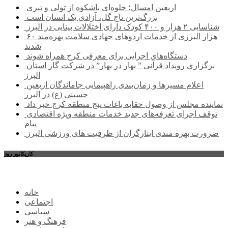
اربعین امسال؛ جلوه‌ای باشکوه از تولی و تبری
بزرگ‌ترین تاج گل، آزادی یک انسان است
شناسایی ۲ هزار و ۴۰۰ کودک دارای اختلالات بینایی در البرز
۶۰ هزار البرزی از خدمات اردوهای جهادی سلامت بهره‌مند
شدند
دستگاه‌های اجرایی برای معرفی کرج همراه شوند
برگزاری رویداد قرآنی ” بهار در بهار” در شرکت گاز استان
البرز
اعلام مسیرها و زمان‌بندی راهپیمایی جاماندگان اربعین
حسینی (ع) در البرز
نماینده مجلس از وصول حقابه باغات پنج منطقه کرج خبر داد
توقف اجرای تعرفه‌های جدید خدمات منطقه ویژه اقتصادی
پیام
ضرورت بهره مندی ایثارگران از ظرفیت های ورزشی البرز
کاریکاتور روز
خانه
اجتماعی
سیاسی
فرهنگ و هنر