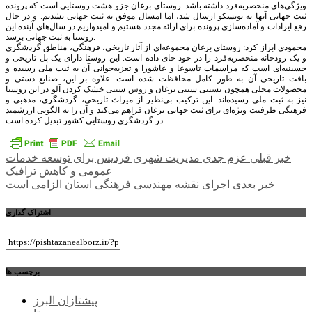
ویژگی‌های منحصر‌به‌فرد داشته باشد. روستای برغان جزو هشت روستایی است که پرونده
ثبت جهانی آنها به یونسکو ارسال شد، اما امسال موفق به ثبت جهانی نشدیم. و در حال
رفع ایرادات و آماده‌سازی پرونده برای ارائه مجدد هستیم و امیدواریم در سال‌های آینده این
روستا به ثبت جهانی برسد.
محمودی ابراز کرد: روستای برغان مجموعه‌ای از آثار تاریخی، فرهنگی، مناطق گردشگری
و یک رودخانه منحصر‌به‌فرد را در خود جای داده است. این روستا دارای یک پل تاریخی و
حسینیه‌ای است که مراسمات تاسوعا و عاشورا و تعزیه‌خوانی آن به ثبت ملی رسیده و
بافت تاریخی آن به طور کامل محافظت شده است. علاوه بر این، صنایع دستی و
محصولات محلی همچون بستنی سنتی برغان و روش سنتی خشک کردن آلو در این روستا
نیز به ثبت ملی رسیده‌اند. این ترکیب بی‌نظیر از میراث تاریخی، گردشگری، مذهبی و
فرهنگی ظرفیت ویژه‌ای برای ثبت جهانی برغان فراهم می‌کند و آن را به الگویی ارزشمند
در گردشگری روستایی کشور تبدیل کرده است
راهبری
خبر قبلی
عزم جدی مدیریت شهری فردیس برای توسعه خدمات
عمومی و کاهش ترافیک
نوشته
خبر بعدی
اجرای نقشه مهندسی فرهنگی استان الزامی است
اشتراک گذاری
برچسب ها
پیشتازان البرز