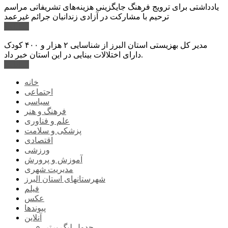
یادداشتی برای ترویج فرهنگ جایگزینی هزینه‌های تشریفاتی مراسم
ترحیم با مشارکت در آزادی زندانیان جرائم غیرعمد
ادامه ...
مدیر کل بهزیستی استان البرز از شناسایی ۲ هزار و ۴۰۰ کودک
دارای اختلالات بینایی در این استان خبر داد.
ادامه ...
خانه
اجتماعی
سیاسی
فرهنگ و هنر
علم و فناوری
پزشکی و سلامت
اقتصادی
ورزشی
آموزش و پرورش
مدیریت شهری
شهرستانهای استان البرز
فیلم
عکس
پیوندها
آنلاین
جدول لیگ برتر