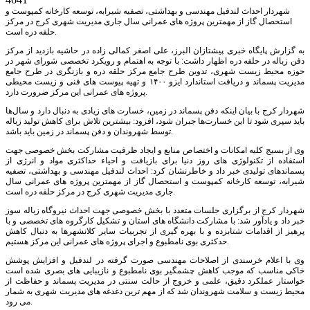
شهردار احداث لندفیل مهندسی و بهداشتی، تصفیه شیرابه، توسعه کارخانه کمپوست و
استحصال گاز از مهمترین پروژه های عمرانی سال جاری مدیریت شهری کرج در مرکز
حلقه دره است.
به گزارش پایگاه خبری پیشتازان البرز، علی اصغر کمالی زاده در حاشیه بازدید از مرکز
دفن زباله در حلقه دره اظهار داشت: با توجه به اهتمام و رویکرد تخصصی شورای شهر در
حوزه محیط زیست شهری، تدوین طرح جامع مرکز حلقه دره و بازنگری در طرح جامع
مدیریت پسماند و دریافت استاندارد ایزو ۱۴۰۰ و تهیه پیوست های فنی و زیست محیطی
پروژه های عمرانی این مرکز ضرورت دارد.
شهردار کرج با بیان اینکه دفن پسماند در زمین، خسارت های زیادی به دنبال دارد و سال‌ها
باید سپری شود تا این خسارت‌ها جبران شود، افزود: بیشترین تلاش برای کاهش تولید زباله
توسط شهروندان و دفن پسماند در زمین باید باشد.
وی از بسیج کلیه امکانات و اختصاص منابع و ایجاد ظرفیت مشارکت بخش خصوصی جهت
استفاده از تکنولوژی های روز دنیا برای بازیافت و احیاء حداکثری مواد و انرژی از
پسماندهای تولیدی خبر داد و خاطرنشان کرد: احداث لندفیل مهندسی و بهداشتی، تصفیه
شیرابه، توسعه کارخانه کمپوست و استحصال گاز از مهمترین پروژه های عمرانی سال
جاری مدیریت شهری کرج در مرکز حلقه دره است.
شهردار کرج از برگزاری جلسات متعدد با بخش خصوصی جهت احداث نیروگاه زباله سوز
خبر داد و یادآور شد: با مشارکت دانشگاه های استان و تشکیل کارگروه های تخصصی و با
پرهیز از اقدامات شتابزده و با بهره گیری از تجربیات سایر کلانشهرها به دنبال کاهش
حدکثری بوی نامطبوع و اجرای پروژه های عمرانی این مرکز هستیم.
وی با اعلام خرسندی از اصلاحات مهندسی صورت گرفته در لندفیل و افزایش پوشش
خاکی مناسب که موجب کاهش چشمگیر بوی نامطبوع و نازیبایی های بصری شده است
خواستار عملکرد دقیق، علمی و خروج از حالت سنتی در مدیریت پسماند و حفاظت از
محیط زیست و سلامت شهروندان شد که از مهم ترین دغدغه های مدیریت شهری به شمار
می رود.