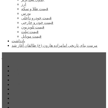
ارز
قیمت طلا و سکه
بورس
قیمت خودرو داخلی
قیمت خودرو خارجی
قیمت تلویزیون
قیمت تبلت
قیمت موبایل
یادداشت
مرمت بنای تاریخی امامزاده هارون (ع) طالقان آغاز شد
پیشتازان البرز
خانه
اجتماعی
سیاسی
فرهنگ و هنر
علم و فناوری
پزشکی و سلامت
اقتصادی
ورزشی
آموزش و پرورش
مدیریت شهری