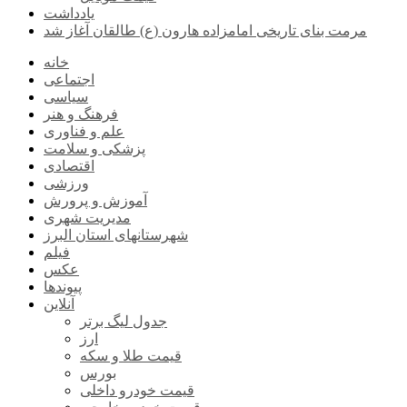
یادداشت
مرمت بنای تاریخی امامزاده هارون (ع) طالقان آغاز شد
خانه
اجتماعی
سیاسی
فرهنگ و هنر
علم و فناوری
پزشکی و سلامت
اقتصادی
ورزشی
آموزش و پرورش
مدیریت شهری
شهرستانهای استان البرز
فیلم
عکس
پیوندها
آنلاین
جدول لیگ برتر
ارز
قیمت طلا و سکه
بورس
قیمت خودرو داخلی