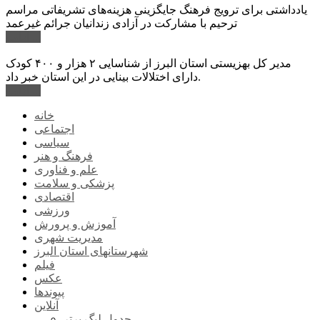
یادداشتی برای ترویج فرهنگ جایگزینی هزینه‌های تشریفاتی مراسم
ترحیم با مشارکت در آزادی زندانیان جرائم غیرعمد
ادامه ...
مدیر کل بهزیستی استان البرز از شناسایی ۲ هزار و ۴۰۰ کودک
دارای اختلالات بینایی در این استان خبر داد.
ادامه ...
خانه
اجتماعی
سیاسی
فرهنگ و هنر
علم و فناوری
پزشکی و سلامت
اقتصادی
ورزشی
آموزش و پرورش
مدیریت شهری
شهرستانهای استان البرز
فیلم
عکس
پیوندها
آنلاین
جدول لیگ برتر