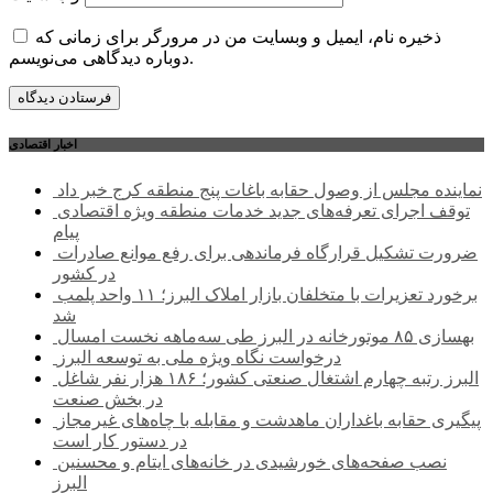
ذخیره نام، ایمیل و وبسایت من در مرورگر برای زمانی که
دوباره دیدگاهی می‌نویسم.
اخبار اقتصادی
نماینده مجلس از وصول حقابه باغات پنج منطقه کرج خبر داد
توقف اجرای تعرفه‌های جدید خدمات منطقه ویژه اقتصادی
پیام
ضرورت تشکیل قرارگاه فرماندهی برای رفع موانع صادرات
در کشور
برخورد تعزیرات با متخلفان بازار املاک البرز؛ ۱۱ واحد پلمب
شد
بهسازی ۸۵ موتورخانه در البرز طی سه‌ماهه نخست امسال
درخواست نگاه ویژه ملی به توسعه البرز
البرز رتبه چهارم اشتغال صنعتی کشور؛ ۱۸۶ هزار نفر شاغل
در بخش صنعت
پیگیری حقابه باغداران ماهدشت و مقابله با چاه‌های غیرمجاز
در دستور کار است
نصب صفحه‌های خورشیدی در خانه‌های ایتام و محسنین
البرز