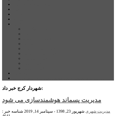
شهرستانهای استان البرز
فیلم
عکس
پیوندها
آنلاین
جدول لیگ برتر
ارز
قیمت طلا و سکه
بورس
قیمت خودرو داخلی
قیمت خودرو خارجی
قیمت تلویزیون
قیمت تبلت
قیمت موبایل
یادداشت
مرمت بنای تاریخی امامزاده هارون (ع) طالقان آغاز شد
شهردار کرج خبر داد:
مدیریت پسماند هوشمندسازی می شود
مدیریت شهری
شهریور 23, 1398 - سپتامبر 14, 2019
شناسه خبر :
4641