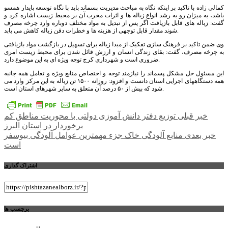
کمالی زاده با تاکید بر اینکه نگاه به مباحث مدیریت پسماند باید با نگاه توسعه پایدار همسو
باشد، به میزان رو به رشد انواع زباله ها و اثرات مخرب آن بر محیط زیست اشاره کرد و
گفت: زباله های قابل بازیافت اگر پس از تبدیل به مواد مختلف دوباره وارد چرخه مصرف
شوند مقدار قابل توجهی از هزینه ها و خطرات دفن زباله کاهش می یابد.
وی ضمن تاکید بر فرهنگ سازی تفکیک از مبدا زباله برای تسهیل در بازگشت مواد بازیافتی
به چرخه مصرف، گفت: بقای زندگی انسان و ارزش قائل شدن برای محیط زیست امری
ضروری است و شهرداری کرج توجه ویژه ای به این موضوع دارد.
این مسئول حل مشکل پسماند را نیازمند توجه و اختصاص منابع ویژه و تعامل همه جانبه
همه دستگاههای اجرایی استان دانست و افزود: روزانه ۱۵۰۰ تن زباله به این مرکز وارد می
شود که بیش از ۵۰ درصد آن متعلق به سایر شهرهای استان است.
راهبری
خبر قبلی
توزیع دفتر دانش آموزی دولتی با محوریت مناطق کم
برخوردار در استان البرز
نوشته
خبر بعدی
منابع آلودگی خاک جزء مهمترین عوامل آلودگی بیوسفر
است
اشتراک گذاری
برچسب ها