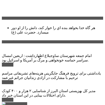
سخن روز
هر گاه خدا بخواهد بنده اي را خوار كند، دانش را از او دور
میسازد.
حضرت علی (ع)
آخرین اخبار:
امام جمعه شهرستان ساوجبلاغ اظهارداشت : اربعین امسال
سراسر حماسه خونخواهی و مرگ بر آمریکا و اسرائیل بود.
ادامه ...
یادداشتی برای ترویج فرهنگ جایگزینی هزینه‌های تشریفاتی مراسم
ترحیم با مشارکت در آزادی زندانیان جرائم غیرعمد
ادامه ...
مدیر کل بهزیستی استان البرز از شناسایی ۲ هزار و ۴۰۰ کودک
دارای اختلالات بینایی در این استان خبر داد.
ادامه ...