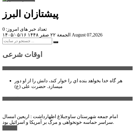
پیشتازان البرز
تعداد خبر های امروز: 0
August 07,2026
الجمعة ۲۲ صفر ۱۴۴۸
۱۴۰۵/۰۵/۱۶
اوقات شرعی
سخن روز
هر گاه خدا بخواهد بنده اي را خوار كند، دانش را از او دور
میسازد.
حضرت علی (ع)
آخرین اخبار:
امام جمعه شهرستان ساوجبلاغ اظهارداشت : اربعین امسال
سراسر حماسه خونخواهی و مرگ بر آمریکا و اسرائیل بود.
ادامه ...