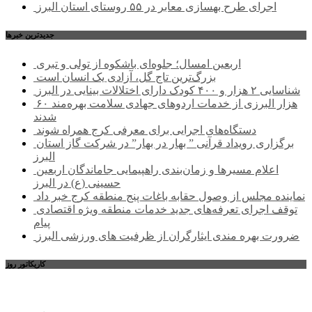
اجرای طرح بهسازی معابر در ۵۵ روستای استان البرز
جديدترين خبرها
اربعین امسال؛ جلوه‌ای باشکوه از تولی و تبری
بزرگ‌ترین تاج گل، آزادی یک انسان است
شناسایی ۲ هزار و ۴۰۰ کودک دارای اختلالات بینایی در البرز
۶۰ هزار البرزی از خدمات اردوهای جهادی سلامت بهره‌مند
شدند
دستگاه‌های اجرایی برای معرفی کرج همراه شوند
برگزاری رویداد قرآنی ” بهار در بهار” در شرکت گاز استان
البرز
اعلام مسیرها و زمان‌بندی راهپیمایی جاماندگان اربعین
حسینی (ع) در البرز
نماینده مجلس از وصول حقابه باغات پنج منطقه کرج خبر داد
توقف اجرای تعرفه‌های جدید خدمات منطقه ویژه اقتصادی
پیام
ضرورت بهره مندی ایثارگران از ظرفیت های ورزشی البرز
کاریکاتور روز