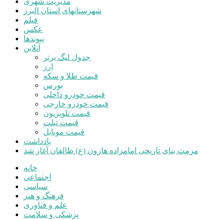
مدیریت شهری
شهرستانهای استان البرز
فیلم
عکس
پیوندها
آنلاین
جدول لیگ برتر
ارز
قیمت طلا و سکه
بورس
قیمت خودرو داخلی
قیمت خودرو خارجی
قیمت تلویزیون
قیمت تبلت
قیمت موبایل
یادداشت
مرمت بنای تاریخی امامزاده هارون (ع) طالقان آغاز شد
خانه
اجتماعی
سیاسی
فرهنگ و هنر
علم و فناوری
پزشکی و سلامت