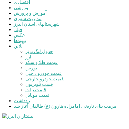
اقتصادی
ورزشی
آموزش و پرورش
مدیریت شهری
شهرستانهای استان البرز
فیلم
عکس
پیوندها
آنلاین
جدول لیگ برتر
ارز
قیمت طلا و سکه
بورس
قیمت خودرو داخلی
قیمت خودرو خارجی
قیمت تلویزیون
قیمت تبلت
قیمت موبایل
یادداشت
مرمت بنای تاریخی امامزاده هارون (ع) طالقان آغاز شد