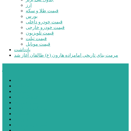
ارز
قیمت طلا و سکه
بورس
قیمت خودرو داخلی
قیمت خودرو خارجی
قیمت تلویزیون
قیمت تبلت
قیمت موبایل
یادداشت
مرمت بنای تاریخی امامزاده هارون (ع) طالقان آغاز شد
پیشتازان البرز
خانه
اجتماعی
سیاسی
فرهنگ و هنر
علم و فناوری
پزشکی و سلامت
اقتصادی
ورزشی
آموزش و پرورش
مدیریت شهری