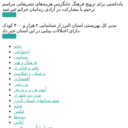
یادداشتی برای ترویج فرهنگ جایگزینی هزینه‌های تشریفاتی مراسم
ترحیم با مشارکت در آزادی زندانیان جرائم غیرعمد
ادامه ...
مدیر کل بهزیستی استان البرز از شناسایی ۲ هزار و ۴۰۰ کودک
دارای اختلالات بینایی در این استان خبر داد.
ادامه ...
خانه
اجتماعی
سیاسی
فرهنگ و هنر
علم و فناوری
پزشکی و سلامت
اقتصادی
ورزشی
آموزش و پرورش
مدیریت شهری
شهرستانهای استان البرز
فیلم
عکس
پیوندها
آنلاین
جدول لیگ برتر