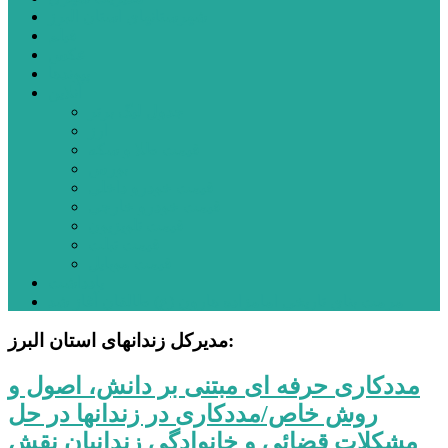
شهرستانهای استان البرز
فیلم
عکس
پیوندها
آنلاین
جدول لیگ برتر
ارز
قیمت طلا و سکه
بورس
قیمت خودرو داخلی
قیمت خودرو خارجی
قیمت تلویزیون
قیمت تبلت
قیمت موبایل
یادداشت
مرمت بنای تاریخی امامزاده هارون (ع) طالقان آغاز شد
مدیرکل زندانهای استان البرز:
مددکاری حرفه ای مبتنی بر دانش، اصول و
روش خاص/مددکاری در زندانها در حل
مشکلات قضائی و خانوادگی زندانیان نقش