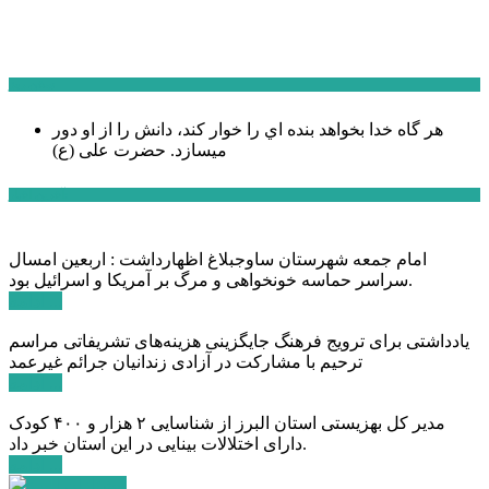
سخن روز
هر گاه خدا بخواهد بنده اي را خوار كند، دانش را از او دور
میسازد.
حضرت علی (ع)
آخرین اخبار:
امام جمعه شهرستان ساوجبلاغ اظهارداشت : اربعین امسال
سراسر حماسه خونخواهی و مرگ بر آمریکا و اسرائیل بود.
ادامه ...
یادداشتی برای ترویج فرهنگ جایگزینی هزینه‌های تشریفاتی مراسم
ترحیم با مشارکت در آزادی زندانیان جرائم غیرعمد
ادامه ...
مدیر کل بهزیستی استان البرز از شناسایی ۲ هزار و ۴۰۰ کودک
دارای اختلالات بینایی در این استان خبر داد.
ادامه ...