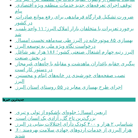
توقف اجرای تعرفه‌های جدید خدمات منطقه ویژه اقتصادی
پیام
ضرورت تشکیل قرارگاه فرماندهی برای رفع موانع صادرات
در کشور
برخورد تعزیرات با متخلفان بازار املاک البرز؛ ۱۱ واحد پلمب
شد
بهسازی ۸۵ موتورخانه در البرز طی سه‌ماهه نخست امسال
درخواست نگاه ویژه ملی به توسعه البرز
البرز رتبه چهارم اشتغال صنعتی کشور؛ ۱۸۶ هزار نفر شاغل
در بخش صنعت
پیگیری حقابه باغداران ماهدشت و مقابله با چاه‌های غیرمجاز
در دستور کار است
نصب صفحه‌های خورشیدی در خانه‌های ایتام و محسنین
البرز
اجرای طرح بهسازی معابر در ۵۵ روستای استان البرز
جديدترين خبرها
اربعین امسال؛ جلوه‌ای باشکوه از تولی و تبری
بزرگ‌ترین تاج گل، آزادی یک انسان است
شناسایی ۲ هزار و ۴۰۰ کودک دارای اختلالات بینایی در البرز
۶۰ هزار البرزی از خدمات اردوهای جهادی سلامت بهره‌مند
شدند