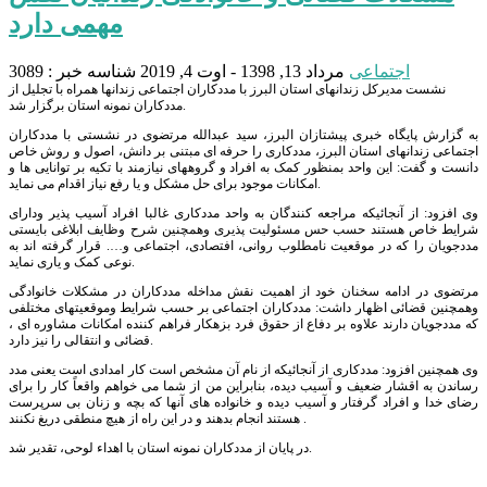
مهمی دارد
اجتماعی
مرداد 13, 1398 - اوت 4, 2019
شناسه خبر : 3089
نشست مدیرکل زندانهای استان البرز با مددکاران اجتماعی زندانها همراه با تجلیل از
مددکاران نمونه استان برگزار شد.
به گزارش پایگاه خبری پیشتازان البرز، سید عبدالله مرتضوی در نشستی با مددکاران
اجتماعی زندانهای استان البرز، مددکاری را حرفه ای مبتنی بر دانش، اصول و روش خاص
دانست و گفت: این واحد بمنظور کمک به افراد و گروههای نیازمند با تکیه بر توانایی ها و
امکانات موجود برای حل مشکل و یا رفع نیاز اقدام می نماید.
وی افزود: از آنجائیکه مراجعه کنندگان به واحد مددکاری غالبا افراد آسیب پذیر ودارای
شرایط خاص هستند حسب حس مسئولیت پذیری وهمچنین شرح وظایف ابلاغی بایستی
مددجویان را که در موقعیت نامطلوب روانی، افتصادی، اجتماعی و…. قرار گرفته اند به
نوعی کمک و یاری نماید.
مرتضوی در ادامه سخنان خود از اهمیت نقش مداخله مددکاران در مشکلات خانوادگی
وهمچنین قضائی اظهار داشت: مددکاران اجتماعی بر حسب شرایط وموقعیتهای مختلفی
که مددجویان دارند علاوه بر دفاع از حقوق فرد بزهکار فراهم کننده امکانات مشاوره ای ،
قضائی و انتقالی را نیز دارد.
وی همچنین افزود: مددکاری از آنجائیکه از نام آن مشخص است کار امدادی است یعنی مدد
رساندن به اقشار ضعیف و آسیب دیده، بنابراین من از شما می خواهم واقعاً کار را برای
رضای خدا و افراد گرفتار و آسیب دیده و خانواده های آنها که بچه و زنان بی سرپرست
هستند انجام بدهند و در این راه از هیچ منطقی دریغ نکنند .
در پایان از مددکاران نمونه استان با اهداء لوحی، تقدیر شد.