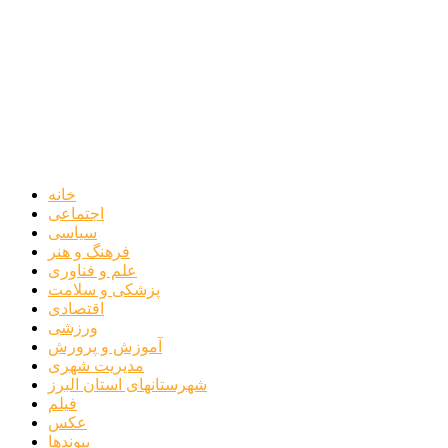
سیاسی
فرهنگ و هنر
علم و فناوری
پزشکی و سلامت
اقتصادی
ورزشی
آموزش و پرورش
مدیریت شهری
شهرستانهای استان البرز
فیلم
عکس
پیوندها
آنلاین
جدول لیگ برتر
ارز
قیمت طلا و سکه
بورس
قیمت خودرو داخلی
قیمت خودرو خارجی
قیمت تلویزیون
قیمت تبلت
قیمت موبایل
یادداشت
مرمت بنای تاریخی امامزاده هارون (ع) طالقان آغاز شد