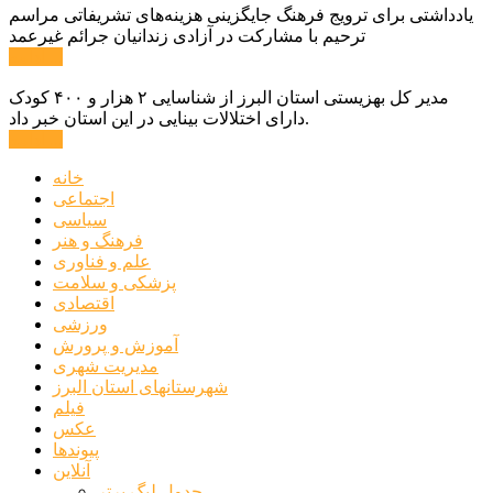
یادداشتی برای ترویج فرهنگ جایگزینی هزینه‌های تشریفاتی مراسم
ترحیم با مشارکت در آزادی زندانیان جرائم غیرعمد
ادامه ...
مدیر کل بهزیستی استان البرز از شناسایی ۲ هزار و ۴۰۰ کودک
دارای اختلالات بینایی در این استان خبر داد.
ادامه ...
خانه
اجتماعی
سیاسی
فرهنگ و هنر
علم و فناوری
پزشکی و سلامت
اقتصادی
ورزشی
آموزش و پرورش
مدیریت شهری
شهرستانهای استان البرز
فیلم
عکس
پیوندها
آنلاین
جدول لیگ برتر