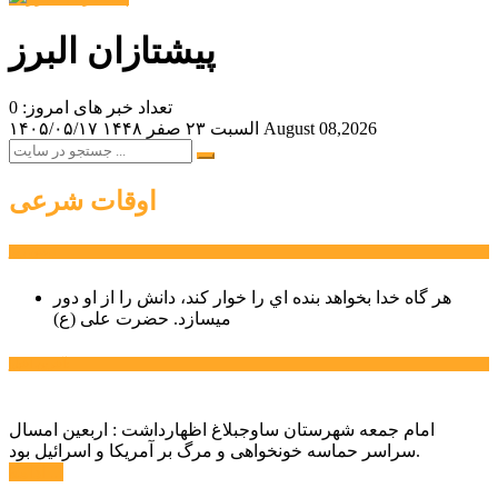
پیشتازان البرز
تعداد خبر های امروز: 0
August 08,2026
السبت ۲۳ صفر ۱۴۴۸
۱۴۰۵/۰۵/۱۷
اوقات شرعی
سخن روز
هر گاه خدا بخواهد بنده اي را خوار كند، دانش را از او دور
میسازد.
حضرت علی (ع)
آخرین اخبار:
امام جمعه شهرستان ساوجبلاغ اظهارداشت : اربعین امسال
سراسر حماسه خونخواهی و مرگ بر آمریکا و اسرائیل بود.
ادامه ...