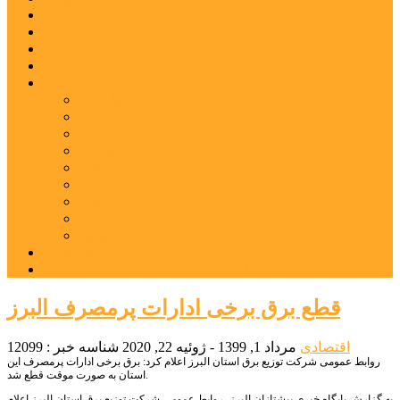
شهرستانهای استان البرز
فیلم
عکس
پیوندها
آنلاین
جدول لیگ برتر
ارز
قیمت طلا و سکه
بورس
قیمت خودرو داخلی
قیمت خودرو خارجی
قیمت تلویزیون
قیمت تبلت
قیمت موبایل
یادداشت
مرمت بنای تاریخی امامزاده هارون (ع) طالقان آغاز شد
قطع برق برخی ادارات پرمصرف البرز
اقتصادی
مرداد 1, 1399 - ژوئیه 22, 2020
شناسه خبر : 12099
روابط عمومی شرکت توزیع برق استان البرز اعلام کرد: برق برخی ادارات پرمصرف این
استان به صورت موقت قطع شد.
به گزارش پایگاه خبری پیشتازان البرز، روابط عمومی شرکت توزیع برق استان البرز اعلام