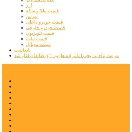
ارز
قیمت طلا و سکه
بورس
قیمت خودرو داخلی
قیمت خودرو خارجی
قیمت تلویزیون
قیمت تبلت
قیمت موبایل
یادداشت
مرمت بنای تاریخی امامزاده هارون (ع) طالقان آغاز شد
پیشتازان البرز
خانه
اجتماعی
سیاسی
فرهنگ و هنر
علم و فناوری
پزشکی و سلامت
اقتصادی
ورزشی
آموزش و پرورش
مدیریت شهری