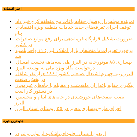
اخبار اقتصادی
نماینده مجلس از وصول حقابه باغات پنج منطقه کرج خبر داد
توقف اجرای تعرفه‌های جدید خدمات منطقه ویژه اقتصادی
پیام
ضرورت تشکیل قرارگاه فرماندهی برای رفع موانع صادرات
در کشور
برخورد تعزیرات با متخلفان بازار املاک البرز؛ ۱۱ واحد پلمب
شد
بهسازی ۸۵ موتورخانه در البرز طی سه‌ماهه نخست امسال
درخواست نگاه ویژه ملی به توسعه البرز
البرز رتبه چهارم اشتغال صنعتی کشور؛ ۱۸۶ هزار نفر شاغل
در بخش صنعت
پیگیری حقابه باغداران ماهدشت و مقابله با چاه‌های غیرمجاز
در دستور کار است
نصب صفحه‌های خورشیدی در خانه‌های ایتام و محسنین
البرز
اجرای طرح بهسازی معابر در ۵۵ روستای استان البرز
جديدترين خبرها
اربعین امسال؛ جلوه‌ای باشکوه از تولی و تبری