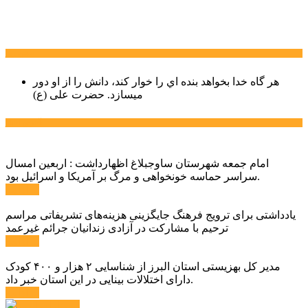
سخن روز
هر گاه خدا بخواهد بنده اي را خوار كند، دانش را از او دور
میسازد.
حضرت علی (ع)
آخرین اخبار:
امام جمعه شهرستان ساوجبلاغ اظهارداشت : اربعین امسال
سراسر حماسه خونخواهی و مرگ بر آمریکا و اسرائیل بود.
ادامه ...
یادداشتی برای ترویج فرهنگ جایگزینی هزینه‌های تشریفاتی مراسم
ترحیم با مشارکت در آزادی زندانیان جرائم غیرعمد
ادامه ...
مدیر کل بهزیستی استان البرز از شناسایی ۲ هزار و ۴۰۰ کودک
دارای اختلالات بینایی در این استان خبر داد.
ادامه ...