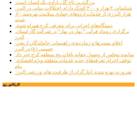
بزرگ‌ترین تاج گل، آزادی یک انسان است
شناسایی ۲ هزار و ۴۰۰ کودک دارای اختلالات بینایی در البرز
۶۰ هزار البرزی از خدمات اردوهای جهادی سلامت بهره‌مند
شدند
دستگاه‌های اجرایی برای معرفی کرج همراه شوند
برگزاری رویداد قرآنی ” بهار در بهار” در شرکت گاز استان
البرز
اعلام مسیرها و زمان‌بندی راهپیمایی جاماندگان اربعین
حسینی (ع) در البرز
نماینده مجلس از وصول حقابه باغات پنج منطقه کرج خبر داد
توقف اجرای تعرفه‌های جدید خدمات منطقه ویژه اقتصادی
پیام
ضرورت بهره مندی ایثارگران از ظرفیت های ورزشی البرز
کاریکاتور روز
خانه
اجتماعی
سیاسی
فرهنگ و هنر
علم و فناوری
پزشکی و سلامت