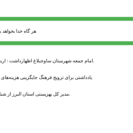
هر گاه خدا بخواهد ب
امام جمعه شهرستان ساوجبلاغ اظهارداشت : اربعین امسال سراسر حماسه خونخواهی و مرگ بر آمریکا و اسرائیل بود.
یادداشتی برای ترویج فرهنگ جایگزینی هزینه‌های
مدیر کل بهزیستی استان البرز از شناسایی ۲ هزار و ۴۰۰ کودک دارای اختلالات بینایی در این استان خبر داد.