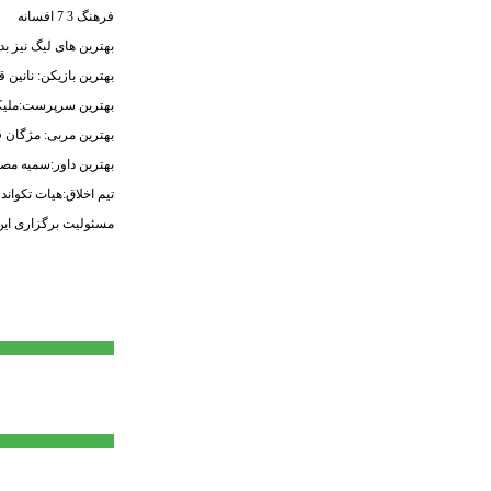
فرهنگ 3 7 افسانه
بهترین های لیگ نیز 
بهترین بازیکن: نانین
بهترین سرپرست:ملیک
بهترین مربی: مژگان ق
بهترین داور:سمیه مص
تیم اخلاق:هیات تکوان
مسئولیت برگزاری این 