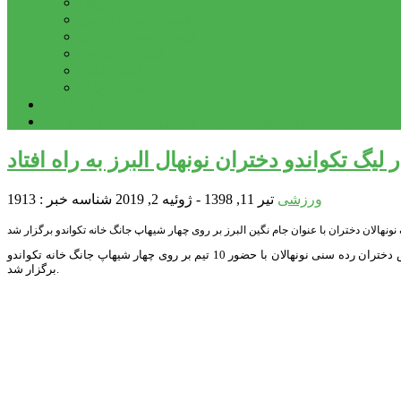
بورس
قیمت خودرو داخلی
قیمت خودرو خارجی
قیمت تلویزیون
قیمت تبلت
قیمت موبایل
یادداشت
مرمت بنای تاریخی امامزاده هارون (ع) طالقان آغاز شد
 لیگ تکواندو دختران نونهال البرز به راه افتاد
ورزشی
تیر 11, 1398 - ژوئیه 2, 2019
شناسه خبر : 1913
به گزارش پایگاه خبری پیشتازان البرز ، مسابقات هفته اول لیگ تکواندو باشگاه های استان البرز در بخش دختران رده سنی نونهالان با حضور 10 تیم بر روی چهار شیهاپ جانگ خانه تکواندو
برگزار شد.