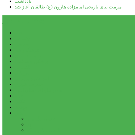
یادداشت
مرمت بنای تاریخی امامزاده هارون (ع) طالقان آغاز شد
پیشتازان البرز
خانه
اجتماعی
سیاسی
فرهنگ و هنر
علم و فناوری
پزشکی و سلامت
اقتصادی
ورزشی
آموزش و پرورش
مدیریت شهری
شهرستانهای استان البرز
فیلم
عکس
پیوندها
آنلاین
جدول لیگ برتر
ارز
قیمت طلا و سکه