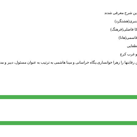
بدین شرح معرفی شدند
 قنبری(هشتگرد)
ا فاضلی(فرهنگ)
اسمی(هانا)
طفایی
دو غرب کرج
رقابتها را زهرا خوانساری،پگاه خراسانی و مینا هاشمی به ترتیب به عنوان مسئول، دبیر و مدی