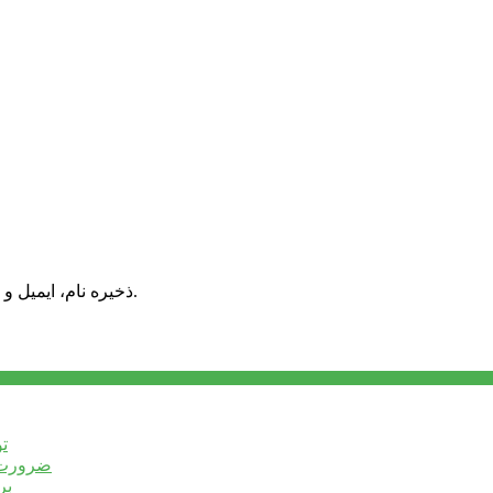
ذخیره نام، ایمیل و وبسایت من در مرورگر برای زمانی که دوباره دیدگاهی می‌نویسم.
ت
ضرورت ت
برخ