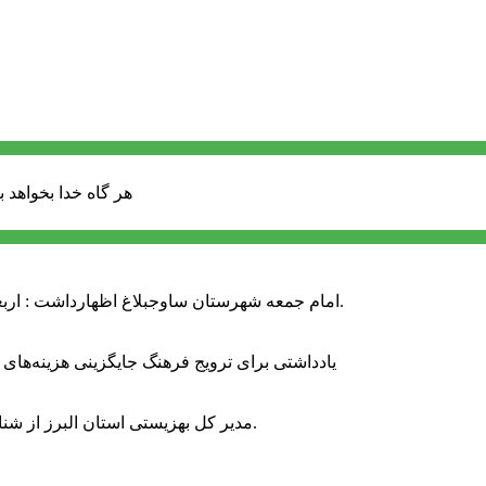
هر گاه خدا بخواهد ب
امام جمعه شهرستان ساوجبلاغ اظهارداشت : اربعین امسال سراسر حماسه خونخواهی و مرگ بر آمریکا و اسرائیل بود.
یادداشتی برای ترویج فرهنگ جایگزینی هزینه‌های
مدیر کل بهزیستی استان البرز از شناسایی ۲ هزار و ۴۰۰ کودک دارای اختلالات بینایی در این استان خبر داد.