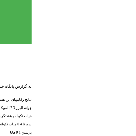
نتایج رقابتهای این هف
جوانه البرز 3 7 المپیک
هیات تکواندو هشتگرد 3 5 کیوا
سورنا 4 6 هیات تکواندو غرب کرج
پرشین 1 9 هانا