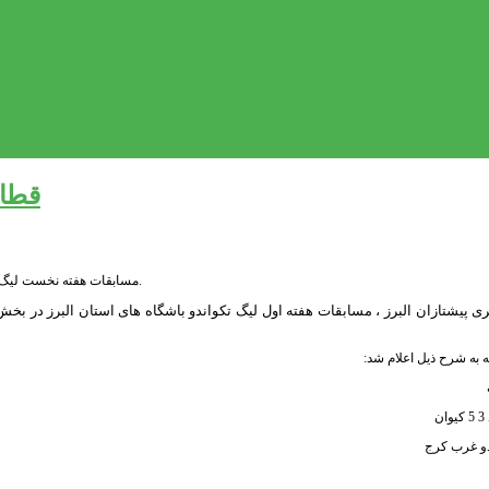
قطار
مسابقات هفته نخست لیگ نونهالان دختران با عنوان جام نگین البرز بر روی چهار شیهاپ جانگ خانه تکواندو برگزار شد.
ته به شرح ذیل اعلام شد:
ن