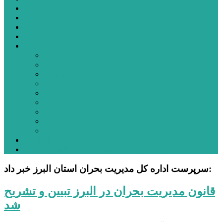
شهرستانهای استان البرز
فیلم
عکس
پیوندها
آنلاین
جدول لیگ برتر
ارز
قیمت طلا و سکه
بورس
قیمت خودرو داخلی
قیمت خودرو خارجی
قیمت تلویزیون
قیمت تبلت
قیمت موبایل
یادداشت
مرمت بنای تاریخی امامزاده هارون (ع) طالقان آغاز شد
سرپرست اداره کل مدیریت بحران استان البرز خبر داد:
قانون مدیریت بحران در البرز تبیین و تشریح
شد