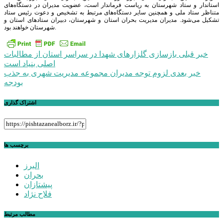
استاندار و ستاد شهرستان به ریاست فرماندار است، عضویت مدیران در دستگاه‌های
متناظر ستاد ملی و همچنین سایر دستگاه‌های مرتبط به تشخیص و دعوت رئیس ستاد
تشکیل می‌شود. مدیران مدیریت بحران استان و شهرستان، دبیران ستادهای استان و
شهرستان خواهند بود.
راهبری
خبر قبلی
بازسازی گلزارهای شهدا در سراسر استان از مطالبات
اصلی بنیاد است
نوشته
خبر بعدی
لزوم توجه مدیران مجموعه مدیریت شهری به جذب
بودجه
اشتراک گذاری
برچسب ها
البرز
بحران
پیشتازان
فلاح نژاد
مطالب مرتبط