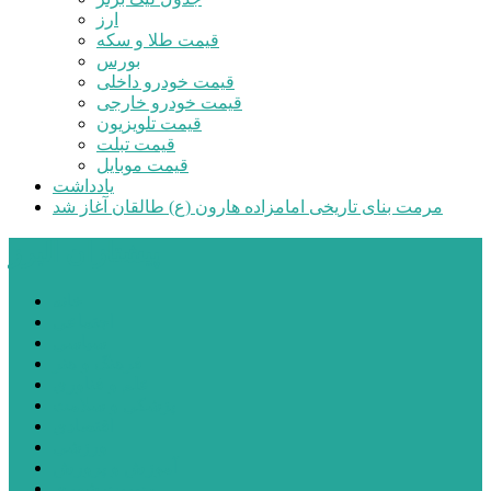
ارز
قیمت طلا و سکه
بورس
قیمت خودرو داخلی
قیمت خودرو خارجی
قیمت تلویزیون
قیمت تبلت
قیمت موبایل
یادداشت
مرمت بنای تاریخی امامزاده هارون (ع) طالقان آغاز شد
پیشتازان البرز
خانه
اجتماعی
سیاسی
فرهنگ و هنر
علم و فناوری
پزشکی و سلامت
اقتصادی
ورزشی
آموزش و پرورش
مدیریت شهری