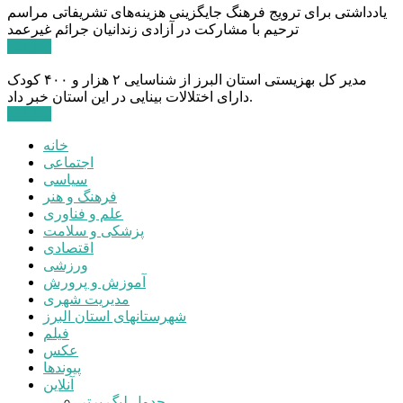
یادداشتی برای ترویج فرهنگ جایگزینی هزینه‌های تشریفاتی مراسم
ترحیم با مشارکت در آزادی زندانیان جرائم غیرعمد
ادامه ...
مدیر کل بهزیستی استان البرز از شناسایی ۲ هزار و ۴۰۰ کودک
دارای اختلالات بینایی در این استان خبر داد.
ادامه ...
خانه
اجتماعی
سیاسی
فرهنگ و هنر
علم و فناوری
پزشکی و سلامت
اقتصادی
ورزشی
آموزش و پرورش
مدیریت شهری
شهرستانهای استان البرز
فیلم
عکس
پیوندها
آنلاین
جدول لیگ برتر