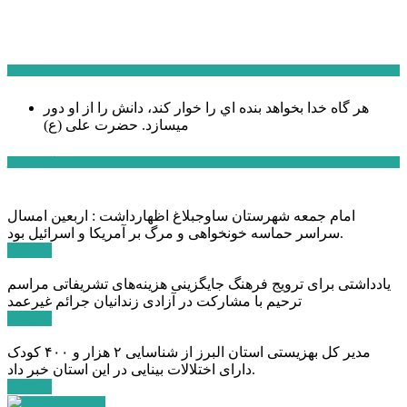
سخن روز
هر گاه خدا بخواهد بنده اي را خوار كند، دانش را از او دور
میسازد.
حضرت علی (ع)
آخرین اخبار:
امام جمعه شهرستان ساوجبلاغ اظهارداشت : اربعین امسال
سراسر حماسه خونخواهی و مرگ بر آمریکا و اسرائیل بود.
ادامه ...
یادداشتی برای ترویج فرهنگ جایگزینی هزینه‌های تشریفاتی مراسم
ترحیم با مشارکت در آزادی زندانیان جرائم غیرعمد
ادامه ...
مدیر کل بهزیستی استان البرز از شناسایی ۲ هزار و ۴۰۰ کودک
دارای اختلالات بینایی در این استان خبر داد.
ادامه ...