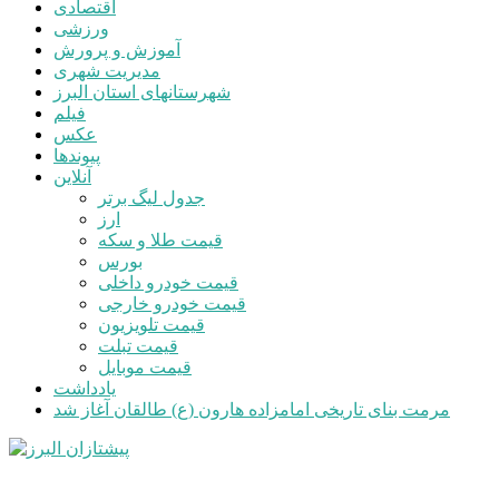
اقتصادی
ورزشی
آموزش و پرورش
مدیریت شهری
شهرستانهای استان البرز
فیلم
عکس
پیوندها
آنلاین
جدول لیگ برتر
ارز
قیمت طلا و سکه
بورس
قیمت خودرو داخلی
قیمت خودرو خارجی
قیمت تلویزیون
قیمت تبلت
قیمت موبایل
یادداشت
مرمت بنای تاریخی امامزاده هارون (ع) طالقان آغاز شد