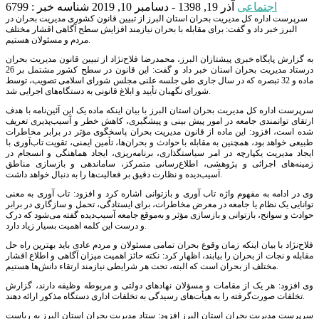
اجتماعی
آذر 19, 1398 - دسامبر 10, 2019
شناسه خبر : 6799
سرپرست اداره کل مدیریت بحران استان البرز از تبیین قانون کشوری مدیریت بحران در
البرز خبر داد و گفت: برای مقابله با بحران نیازمند افزایش سطح آگاهی اقشار مختلف
مردم و مسئولان هستیم.
به گزارش پایگاه خبری پیشتازان البرز، محمدرضا فلاح‌نژاد از تبیین قانون مدیریت بحران
درستاد مدیریت بحران استان خبر داد و گفت: این قانون در سطح کشور مشتمل بر 26
ماده و 32 تبصره که در سال جاری طی جلسه علنی مجلس شورای اسلامی تصویب، توسط
شورای نگهبان تأیید و ابلاغ قانونی به دستگاه‌های اجرایی شد.
سرپرست اداره کل مدیریت بحران استان البرز با بیان اینکه ماده یک این آئین‌نامه با هدف
ارتقای توانمندی جامعه در امور پیش بینی و پیشگیری، کاهش خطر و آسیب‌پذیری تعریف
شده است، افزود: این ماده از قانون مدیریت بحران پاسخگوی مؤثر در برابر مخاطرات
طبیعی خواهد بود، همچنین به مقابله با حوادث و بحران‌ها، تأمین ایمنی، تقویت تاب‌آوری با
ایجاد مدیریت یکپارچه در امر سیاستگذاری، برنامه‌ریزی، ایجاد هماهنگی و انسجام در
زمینه‌های اجرائی و پژوهشی، اطلاع‌رسانی متمرکز، ساماندهی و بازسازی مناطق
آسیب‌دیده و نظارت دقیق بر فعالیت‌ها را به دنبال خواهد داشت.
وی در ادامه به مفهوم واژه تاب آوری و بازتوانی اشاره کرد و افزود: تاب آوری به معنی
توانایی یک نظام یا جامعه در معرض مخاطرات، برای ایستادگی، تحمل و سازگاری در برابر
حوادث و سوانح، بازتوانی و بازسازی مؤثر و به‌موقع جامعه آسیب‌دیده گفته می‌شود که درک
و درست این کلمه اهمیت بسیار زیاد دارد.
فلاح‌نژاد با بیان اینکه زمان وقوع بحران تمامی مسئولان و مردم عادی باید بهترین راه حل
مقابله و نجات از بحران را بیابند، اظهار کرد: نکته حائز اهمیت میزان آگاهی و اطلاع اقشار
مختلف از بحران است که البته، تحت هر شرایطی نیازمند ارتقاء دانش‌ها هستیم.
وی افزود: هر یک از مقامات و مسؤلان نهادهای دولتی و مربوطه وظیفه دارند، گزارش
تخلفات صورت‌گرفته را به هیأت‌های رسیدگی به تخلفات اداری دستگاه مذکور ارائه دهند.
سرپرست مدیریت بحران استان البرز افزود: ستاد مدیریت بحران استان البرز به ریاست