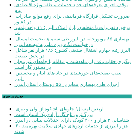
توقف اجرای تعرفه‌های جدید خدمات منطقه ویژه اقتصادی
پیام
ضرورت تشکیل قرارگاه فرماندهی برای رفع موانع صادرات
در کشور
برخورد تعزیرات با متخلفان بازار املاک البرز؛ ۱۱ واحد پلمب
شد
بهسازی ۸۵ موتورخانه در البرز طی سه‌ماهه نخست امسال
درخواست نگاه ویژه ملی به توسعه البرز
البرز رتبه چهارم اشتغال صنعتی کشور؛ ۱۸۶ هزار نفر شاغل
در بخش صنعت
پیگیری حقابه باغداران ماهدشت و مقابله با چاه‌های غیرمجاز
در دستور کار است
نصب صفحه‌های خورشیدی در خانه‌های ایتام و محسنین
البرز
اجرای طرح بهسازی معابر در ۵۵ روستای استان البرز
جديدترين خبرها
اربعین امسال؛ جلوه‌ای باشکوه از تولی و تبری
بزرگ‌ترین تاج گل، آزادی یک انسان است
شناسایی ۲ هزار و ۴۰۰ کودک دارای اختلالات بینایی در البرز
۶۰ هزار البرزی از خدمات اردوهای جهادی سلامت بهره‌مند
شدند