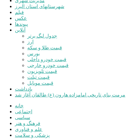
مدیریت شهری
شهرستانهای استان البرز
فیلم
عکس
پیوندها
آنلاین
جدول لیگ برتر
ارز
قیمت طلا و سکه
بورس
قیمت خودرو داخلی
قیمت خودرو خارجی
قیمت تلویزیون
قیمت تبلت
قیمت موبایل
یادداشت
مرمت بنای تاریخی امامزاده هارون (ع) طالقان آغاز شد
خانه
اجتماعی
سیاسی
فرهنگ و هنر
علم و فناوری
پزشکی و سلامت