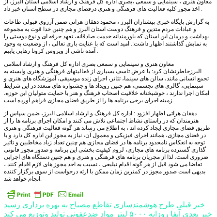
معاون هنری ، سینمایی و سمعی ،بصری اداره کل فرهنگ و ارشاد اسلامی استان البرز، از
اخذ مجوز کلیه فعالیت های فرهنگی و هنری درفضای مجازی در سطح استان خبر داد .
به گزارش پایگاه خبری پیشتازان البرز ، محمود دهقان هراتی ضمن آرزوی قبولی طاعات
و عبادات مردم متدین و فرهنگ دوست استان البرز و هم چنین خدا قوت به مجموعه
بهداشت و درمان این استان که باورمندانه خدمت صادقانه، تعهد حرفه ای و نوع دوستی را
به نمایش گذاشتند اظهار داشت:. امید است که با عنایت باری تعالی ، از وضعیت به وجود
آمده ناشی از ویروس کرونا رهایی یابیم .
معاون هنری و سینمایی و سمعی بصری اداره کل فرهنگ و ارشاد اسلامی
البرزخاطرنشان کرد: با عرض تاسف بسیاری از فعالیتهای فرهنگی و هنری وابسته به
تجمع انسانی مانند، سالن های سینما، تئاتر، اجرای زنده موسیقی، آموزشگاه های هنری و
سینمایی، گالری های تجسمی، هم چنین رویداد ها و جشنواره های متعدد در این شرایط
امکان اجرا ندارند ، خوشبختانه خلاقیت اصحاب فرهنگ و هنر با حمایت متولیان این حوزه،
زمینه اجرای برخی برنامه ها را از طریق فضای مجازی فراهم آورده است.
دهقان هراتی اظهار افزود : اداره کل فرهنگ و ارشاد اسلامی البرز، ضمن سپاس از
هنرمندان که در راستای نشاط اجتماعی تلاش می کنند و امکان اجرای برنامه ها را از
طریق فضای مجازی ایجاد کرده اند ، به اطلاع می رساند هر گونه فعالیت فرهنگی و هنری
در فضای مجازی، همانند اجرای فیزیکی و معمول آن، نیاز به مجوز این اداره کل دارد و با
توجه به انعکاس نامحدود برنامه ها در فضای مجازی هم چنین تعداد زیاد مخاطبین و تاثیر
گذاری گسترده برنامه های مجازی، لزوم کیفیت بخشی این برنامه و صدور مجوز قانونی
ضروری است. لذا از مجریان برنامه های فرهنگی و هنری و هم چنین دستگاه های اجرایی
تقاضا می شود قبل از هر گونه اقدام تبلیغی ، نسبت به اخذ مجوز های لازم اقدام کنند ،
بدیهی است صدور مجوز در کمترین زمان ممکن با ارئه درخواست از سوی برگزار کننده
انجام خواهد شد.
راهبری
خبر قبلی
طرح هوشمندسازی تقاطع مصباح به بهره برداری رسید
خبر بعدی
آبفا روزانه ۵۰۰۰ لیتر مواد ضدعفونی تولید وتوزیع می کند