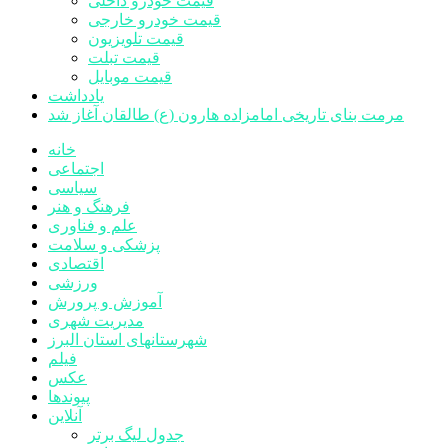
قیمت خودرو داخلی
قیمت خودرو خارجی
قیمت تلویزیون
قیمت تبلت
قیمت موبایل
یادداشت
مرمت بنای تاریخی امامزاده هارون (ع) طالقان آغاز شد
خانه
اجتماعی
سیاسی
فرهنگ و هنر
علم و فناوری
پزشکی و سلامت
اقتصادی
ورزشی
آموزش و پرورش
مدیریت شهری
شهرستانهای استان البرز
فیلم
عکس
پیوندها
آنلاین
جدول لیگ برتر