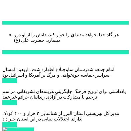
سخن روز
هر گاه خدا بخواهد بنده اي را خوار كند، دانش را از او دور
میسازد.
حضرت علی (ع)
آخرین اخبار:
امام جمعه شهرستان ساوجبلاغ اظهارداشت : اربعین امسال
سراسر حماسه خونخواهی و مرگ بر آمریکا و اسرائیل بود.
ادامه ...
یادداشتی برای ترویج فرهنگ جایگزینی هزینه‌های تشریفاتی مراسم
ترحیم با مشارکت در آزادی زندانیان جرائم غیرعمد
ادامه ...
مدیر کل بهزیستی استان البرز از شناسایی ۲ هزار و ۴۰۰ کودک
دارای اختلالات بینایی در این استان خبر داد.
ادامه ...