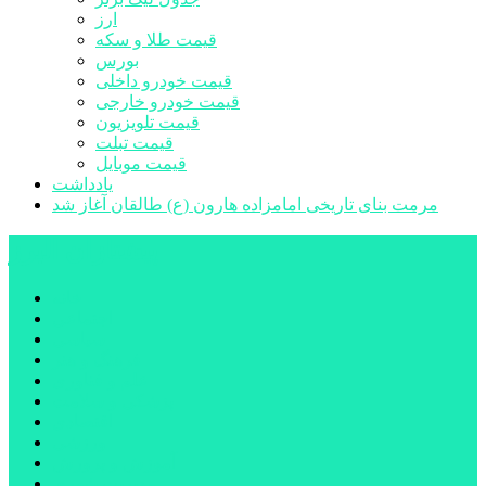
ارز
قیمت طلا و سکه
بورس
قیمت خودرو داخلی
قیمت خودرو خارجی
قیمت تلویزیون
قیمت تبلت
قیمت موبایل
یادداشت
مرمت بنای تاریخی امامزاده هارون (ع) طالقان آغاز شد
پیشتازان البرز
خانه
اجتماعی
سیاسی
فرهنگ و هنر
علم و فناوری
پزشکی و سلامت
اقتصادی
ورزشی
آموزش و پرورش
مدیریت شهری