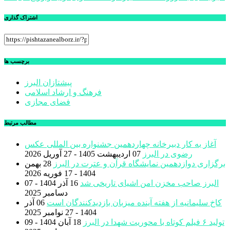
نوشته
اشتراک گذاری
برچسب ها
پیشتازان البرز
فرهنگ و ارشاد اسلامی
فضای مجازی
مطالب مرتبط
آغاز به کار دبیرخانه چهاردهمین جشنواره بین المللی عکس
رضوی در البرز
07 اردیبهشت 1405 - 27 آوریل 2026
برگزاری دوازدهمین نمایشگاه قرآن و عترت در البرز
28 بهمن
1404 - 17 فوریه 2026
البرز صاحب مخزن امن اشیای تاریخی شد
16 آذر 1404 - 07
دسامبر 2025
کاخ سلیمانیه از هفته آینده میزبان بازدیدکنندگان است
06 آذر
1404 - 27 نوامبر 2025
تولید ۶ فیلم کوتاه با محوریت شهدا در البرز
18 آبان 1404 - 09