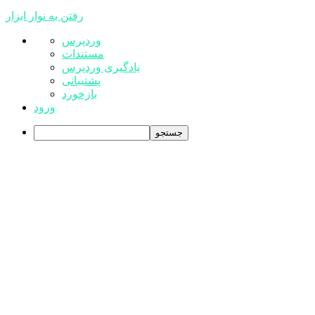
رفتن به نوار ابزار
درباره
وردپرس
وردپرس
مستندات
یادگیری وردپرس
پشتیبانی
بازخورد
ورود
جستجو