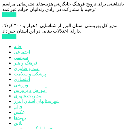
یادداشتی برای ترویج فرهنگ جایگزینی هزینه‌های تشریفاتی مراسم
ترحیم با مشارکت در آزادی زندانیان جرائم غیرعمد
ادامه ...
مدیر کل بهزیستی استان البرز از شناسایی ۲ هزار و ۴۰۰ کودک
دارای اختلالات بینایی در این استان خبر داد.
ادامه ...
خانه
اجتماعی
سیاسی
فرهنگ و هنر
علم و فناوری
پزشکی و سلامت
اقتصادی
ورزشی
آموزش و پرورش
مدیریت شهری
شهرستانهای استان البرز
فیلم
عکس
پیوندها
آنلاین
جدول لیگ برتر