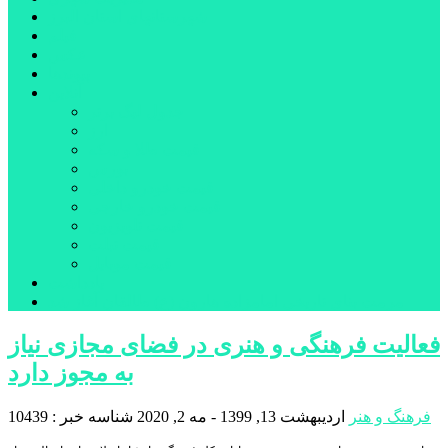
شهرستانهای استان البرز
فیلم
عکس
پیوندها
آنلاین
جدول لیگ برتر
ارز
قیمت طلا و سکه
بورس
قیمت خودرو داخلی
قیمت خودرو خارجی
قیمت تلویزیون
قیمت تبلت
قیمت موبایل
یادداشت
مرمت بنای تاریخی امامزاده هارون (ع) طالقان آغاز شد
فعالیت فرهنگی و هنری در فضای مجازی نیاز
به مجوز دارد
فرهنگ و هنر
اردیبهشت 13, 1399 - مه 2, 2020
شناسه خبر : 10439