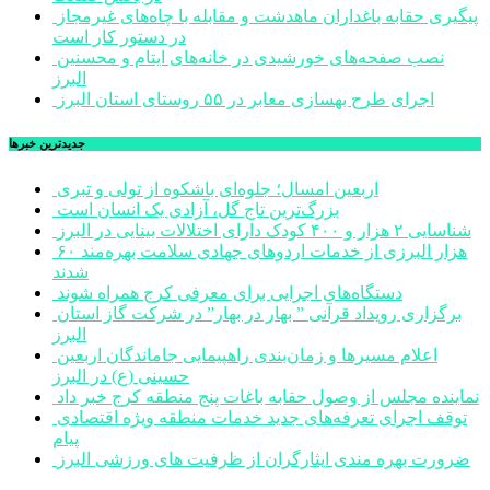
پیگیری حقابه باغداران ماهدشت و مقابله با چاه‌های غیرمجاز
در دستور کار است
نصب صفحه‌های خورشیدی در خانه‌های ایتام و محسنین
البرز
اجرای طرح بهسازی معابر در ۵۵ روستای استان البرز
جديدترين خبرها
اربعین امسال؛ جلوه‌ای باشکوه از تولی و تبری
بزرگ‌ترین تاج گل، آزادی یک انسان است
شناسایی ۲ هزار و ۴۰۰ کودک دارای اختلالات بینایی در البرز
۶۰ هزار البرزی از خدمات اردوهای جهادی سلامت بهره‌مند
شدند
دستگاه‌های اجرایی برای معرفی کرج همراه شوند
برگزاری رویداد قرآنی ” بهار در بهار” در شرکت گاز استان
البرز
اعلام مسیرها و زمان‌بندی راهپیمایی جاماندگان اربعین
حسینی (ع) در البرز
نماینده مجلس از وصول حقابه باغات پنج منطقه کرج خبر داد
توقف اجرای تعرفه‌های جدید خدمات منطقه ویژه اقتصادی
پیام
ضرورت بهره مندی ایثارگران از ظرفیت های ورزشی البرز