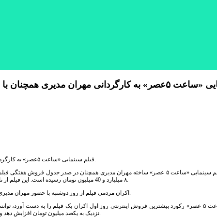
فیلم سینمایی «ساعت ۵عصر» به کارگردانی مهران مدیری همچنان با اقبال مخاطب مواجه شده و فروش فیلم از ۸ میلیارد عبور کرد.
به گزارش فارس، فیلم سینمایی «ساعت ۵ عصر» ساخته مهران مدیری همچنان در صدر جدو
۸ میلیارد و 40 میلیون تومان رسیده است. این فیلم از تاریخ 30 تیرماه برپرده سینماها آمد و با گذشت ۳۵ روز از اکران فیلم به این رقم فروش رسید.
اکران مردمی فیلم از روز دوشنبه با حضور مهران مدیری در سینما کورش تهران آغاز می شود و اکران مردمی بعدی فیلم در استان فارس خواهد بود.
نزدیک به یکصد میلیون تومان افزایش دهد و بیش از 64 هزار و 330 نفر در کل کشور، در روز اول اکران فیلم را در سالن‌های سینما دیدند.