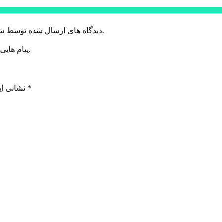
دیدگاه های ارسال شده توسط شما، پس از تایید توسط خبرگزاری الف در وب منتشر خواهد شد.
پیام هایی که به غیر از زبان فارسی یا غیر مرتبط باشد منتشر نخواهد شد.
*
بخش‌های موردنیاز علامت‌گذاری شده‌اند
نشانی ای