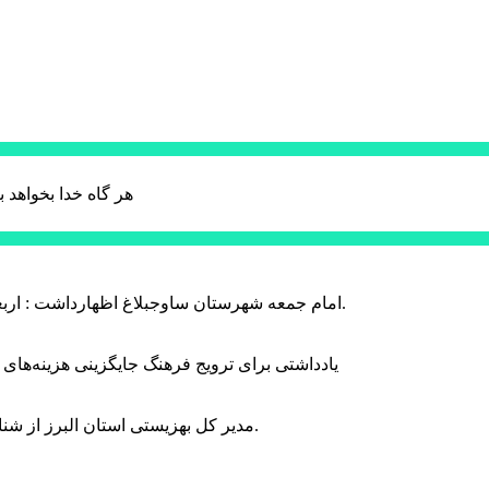
هر گاه خدا بخواهد ب
امام جمعه شهرستان ساوجبلاغ اظهارداشت : اربعین امسال سراسر حماسه خونخواهی و مرگ بر آمریکا و اسرائیل بود.
یادداشتی برای ترویج فرهنگ جایگزینی هزینه‌های
مدیر کل بهزیستی استان البرز از شناسایی ۲ هزار و ۴۰۰ کودک دارای اختلالات بینایی در این استان خبر داد.