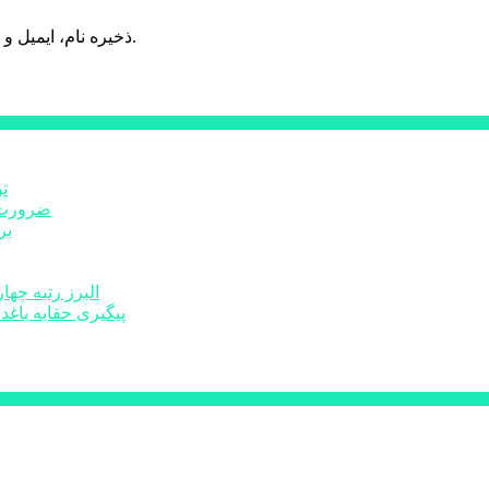
ذخیره نام، ایمیل و وبسایت من در مرورگر برای زمانی که دوباره دیدگاهی می‌نویسم.
ت
ضرورت ت
برخ
البرز رتبه چهارم اشتغال 
پیگیری حقابه باغد