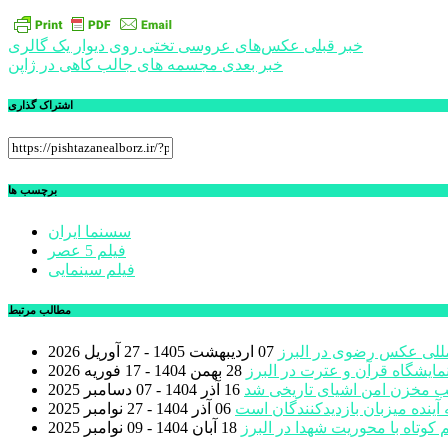
راهبری
خبر قبلی
عکس‌های عروسی تختی روی دیوار یک گالری
خبر بعدی
مجسمه های جالب کاهی در ژاپن
نوشته
اشتراک گذاری
برچسب ها
سسنما ایران
فیلم 5 عصر
فیلم سینمایی
مطالب مرتبط
المللی عکس رضوی در البرز
07 اردیبهشت 1405 - 27 آوریل 2026
مایشگاه قرآن و عترت در البرز
28 بهمن 1404 - 17 فوریه 2026
ب مخزن امن اشیای تاریخی شد
16 آذر 1404 - 07 دسامبر 2025
 آینده میزبان بازدیدکنندگان است
06 آذر 1404 - 27 نوامبر 2025
18 آبان 1404 - 09 نوامبر 2025