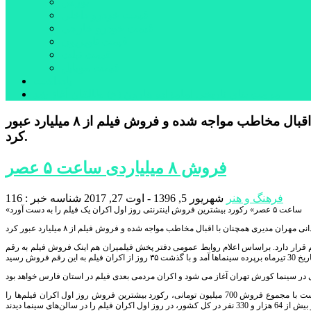
بورس
قیمت خودرو داخلی
قیمت خودرو خارجی
قیمت تلویزیون
قیمت تبلت
قیمت موبایل
یادداشت
مرمت بنای تاریخی امامزاده هارون (ع) طالقان آغاز شد
فیلم سینمایی «ساعت ۵عصر» به کارگردانی مهران مدیری همچنان با اقبال مخاطب مواجه شده و فروش فیلم از ۸ میلیارد عبور
کرد.
فروش ۸ میلیاردی ساعت ۵ عصر
فرهنگ و هنر
شهریور 5, 1396 - اوت 27, 2017
شناسه خبر : 116
«ساعت ۵ عصر» رکورد بیشترین فروش اینترنتی روز اول اکران یک فیلم را به دست آورد
ل فروش هفتگی فیلم قرار دارد. براساس اعلام روابط عمومی دفتر پخش فیلمیران هم اینک فروش فیلم به رقم
بنابراین گزارش، «ساعت ۵ عصر» رکورد بیشترین فروش اینترنتی روز اول اکران یک فیلم را به دست آورد، توانست با مجموع فروش 700 میلیون تومانی، رکورد بیشترین فروش روز اول اکران فیلم‌ها را