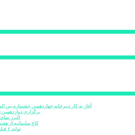
آغاز به کار دبیرخانه چهاردهمین جشنواره بین 
برگزاری دوازدهمین ن
البرز صاح
کاخ سلیمانیه از هفته
تولید ۶ فیلم کوتاه با محوریت شهدا در البرز