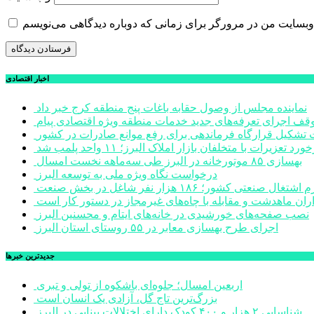
اخبار اقتصادی
نماینده مجلس از وصول حقابه باغات پنج منطقه کرج خبر داد
وقف اجرای تعرفه‌های جدید خدمات منطقه ویژه اقتصادی پیام
شکیل قرارگاه فرماندهی برای رفع موانع صادرات در کشور
ورد تعزیرات با متخلفان بازار املاک البرز؛ ۱۱ واحد پلمب شد
بهسازی ۸۵ موتورخانه در البرز طی سه‌ماهه نخست امسال
درخواست نگاه ویژه ملی به توسعه البرز
صنعتی کشور؛ ۱۸۶ هزار نفر شاغل در بخش صنعت
اران ماهدشت و مقابله با چاه‌های غیرمجاز در دستور کار است
نصب صفحه‌های خورشیدی در خانه‌های ایتام و محسنین البرز
اجرای طرح بهسازی معابر در ۵۵ روستای استان البرز
جديدترين خبرها
اربعین امسال؛ جلوه‌ای باشکوه از تولی و تبری
بزرگ‌ترین تاج گل، آزادی یک انسان است
شناسایی ۲ هزار و ۴۰۰ کودک دارای اختلالات بینایی در البرز