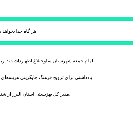
هر گاه خدا بخواهد ب
امام جمعه شهرستان ساوجبلاغ اظهارداشت : اربعین امسال سراسر حماسه خونخواهی و مرگ بر آمریکا و اسرائیل بود.
یادداشتی برای ترویج فرهنگ جایگزینی هزینه‌های
مدیر کل بهزیستی استان البرز از شناسایی ۲ هزار و ۴۰۰ کودک دارای اختلالات بینایی در این استان خبر داد.