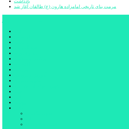
یادداشت
مرمت بنای تاریخی امامزاده هارون (ع) طالقان آغاز شد
پیشتازان البرز
خانه
اجتماعی
سیاسی
فرهنگ و هنر
علم و فناوری
پزشکی و سلامت
اقتصادی
ورزشی
آموزش و پرورش
مدیریت شهری
شهرستانهای استان البرز
فیلم
عکس
پیوندها
آنلاین
جدول لیگ برتر
ارز
قیمت طلا و سکه