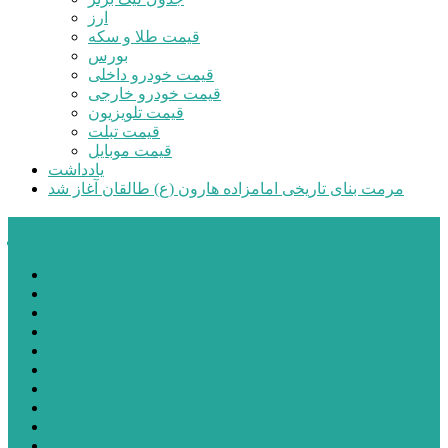
ارز
قیمت طلا و سکه
بورس
قیمت خودرو داخلی
قیمت خودرو خارجی
قیمت تلویزیون
قیمت تبلت
قیمت موبایل
یادداشت
مرمت بنای تاریخی امامزاده هارون (ع) طالقان آغاز شد
پیشتازان البرز
خانه
اجتماعی
سیاسی
فرهنگ و هنر
علم و فناوری
پزشکی و سلامت
اقتصادی
ورزشی
آموزش و پرورش
مدیریت شهری