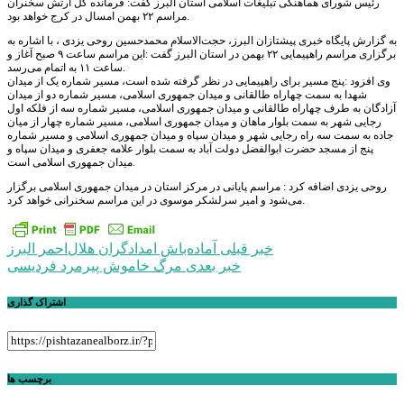
رئیس شورای هماهنگی تبلیغات اسلامی استان البرز گفت: فرمانده کل ارتش سخنران
مراسم ۲۲ بهمن امسال در کرج خواهد بود.
به گزارش پایگاه خبری پیشتازان البرز، حجت‌الاسلام محمدحسین روحی یزدی ، با اشاره به
برگزاری مراسم راهپیمایی ۲۲ بهمن در استان البرز گفت :این مراسم ساعت ۹ صبح آغاز و
ساعت ۱۱ به اتمام می‌رسد.
وی افزود :پنج مسیر برای راهپیمایی در نظر گرفته شده است، مسیر شماره یک از میدان
شهدا به سمت چهاراه طالقانی و میدان جمهوری اسلامی، مسیر شماره دو از میدان
آزادگان به طرف چهاراه طالقانی و میدان جمهوری اسلامی، مسیر شماره سه از فلکه اول
رجایی شهر به سمت بلوار ماهان و میدان جمهوری اسلامی، مسیر شماره چهار از میان
جاده به سمت سه راه رجایی شهر و میدان سپاه و میدان جمهوری اسلامی و مسیر شماره
پنج از مسجد حضرت ابوالفضل دولت آباد به سمت بلوار علامه جعفری و میدان سپاه و
میدان جمهوری اسلامی است.
روحی یزدی اضافه کرد : مراسم پایانی در مرکز استان در میدان جمهوری اسلامی برگزار
می‌شود و امیر سرلشکر موسوی در این مراسم سخنرانی خواهد کرد.
راهبری
خبر قبلی
آماده‌باش امدادگران هلال‌احمر البرز
خبر بعدی
مرگ خاموش پیرمرد فردیسی
نوشته
اشتراک گذاری
برچسب ها