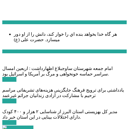
سخن روز
هر گاه خدا بخواهد بنده اي را خوار كند، دانش را از او دور
میسازد.
حضرت علی (ع)
آخرین اخبار:
امام جمعه شهرستان ساوجبلاغ اظهارداشت : اربعین امسال
سراسر حماسه خونخواهی و مرگ بر آمریکا و اسرائیل بود.
ادامه ...
یادداشتی برای ترویج فرهنگ جایگزینی هزینه‌های تشریفاتی مراسم
ترحیم با مشارکت در آزادی زندانیان جرائم غیرعمد
ادامه ...
مدیر کل بهزیستی استان البرز از شناسایی ۲ هزار و ۴۰۰ کودک
دارای اختلالات بینایی در این استان خبر داد.
ادامه ...