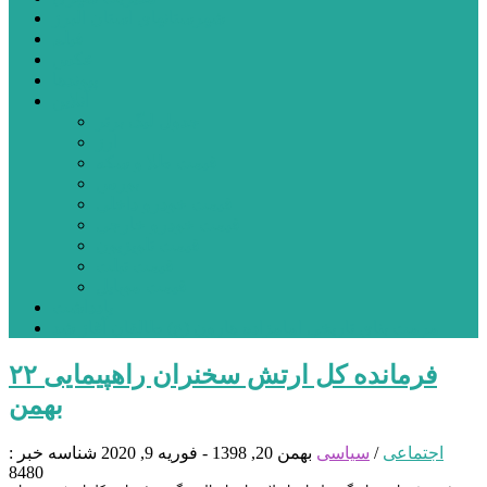
شهرستانهای استان البرز
فیلم
عکس
پیوندها
آنلاین
جدول لیگ برتر
ارز
قیمت طلا و سکه
بورس
قیمت خودرو داخلی
قیمت خودرو خارجی
قیمت تلویزیون
قیمت تبلت
قیمت موبایل
یادداشت
مرمت بنای تاریخی امامزاده هارون (ع) طالقان آغاز شد
فرمانده کل ارتش سخنران راهپیمایی ٢٢
بهمن
اجتماعی
/
سیاسی
بهمن 20, 1398 - فوریه 9, 2020
شناسه خبر :
8480