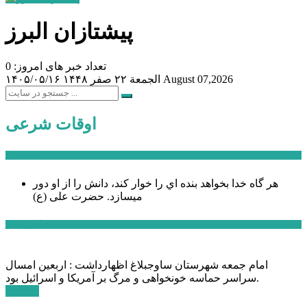
پیشتازان البرز
تعداد خبر های امروز: 0
August 07,2026
الجمعة ۲۲ صفر ۱۴۴۸
۱۴۰۵/۰۵/۱۶
اوقات شرعی
سخن روز
هر گاه خدا بخواهد بنده اي را خوار كند، دانش را از او دور
میسازد.
حضرت علی (ع)
آخرین اخبار:
امام جمعه شهرستان ساوجبلاغ اظهارداشت : اربعین امسال
سراسر حماسه خونخواهی و مرگ بر آمریکا و اسرائیل بود.
ادامه ...