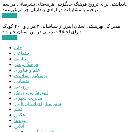
یادداشتی برای ترویج فرهنگ جایگزینی هزینه‌های تشریفاتی مراسم
ترحیم با مشارکت در آزادی زندانیان جرائم غیرعمد
ادامه ...
مدیر کل بهزیستی استان البرز از شناسایی ۲ هزار و ۴۰۰ کودک
دارای اختلالات بینایی در این استان خبر داد.
ادامه ...
خانه
اجتماعی
سیاسی
فرهنگ و هنر
علم و فناوری
پزشکی و سلامت
اقتصادی
ورزشی
آموزش و پرورش
مدیریت شهری
شهرستانهای استان البرز
فیلم
عکس
پیوندها
آنلاین
جدول لیگ برتر