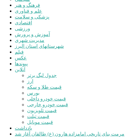
فرهنگ و هنر
علم و فناوری
پزشکی و سلامت
اقتصادی
ورزشی
آموزش و پرورش
مدیریت شهری
شهرستانهای استان البرز
فیلم
عکس
پیوندها
آنلاین
جدول لیگ برتر
ارز
قیمت طلا و سکه
بورس
قیمت خودرو داخلی
قیمت خودرو خارجی
قیمت تلویزیون
قیمت تبلت
قیمت موبایل
یادداشت
مرمت بنای تاریخی امامزاده هارون (ع) طالقان آغاز شد