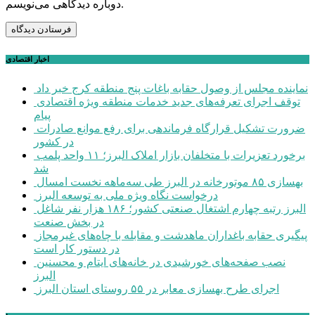
دوباره دیدگاهی می‌نویسم.
اخبار اقتصادی
نماینده مجلس از وصول حقابه باغات پنج منطقه کرج خبر داد
توقف اجرای تعرفه‌های جدید خدمات منطقه ویژه اقتصادی
پیام
ضرورت تشکیل قرارگاه فرماندهی برای رفع موانع صادرات
در کشور
برخورد تعزیرات با متخلفان بازار املاک البرز؛ ۱۱ واحد پلمب
شد
بهسازی ۸۵ موتورخانه در البرز طی سه‌ماهه نخست امسال
درخواست نگاه ویژه ملی به توسعه البرز
البرز رتبه چهارم اشتغال صنعتی کشور؛ ۱۸۶ هزار نفر شاغل
در بخش صنعت
پیگیری حقابه باغداران ماهدشت و مقابله با چاه‌های غیرمجاز
در دستور کار است
نصب صفحه‌های خورشیدی در خانه‌های ایتام و محسنین
البرز
اجرای طرح بهسازی معابر در ۵۵ روستای استان البرز