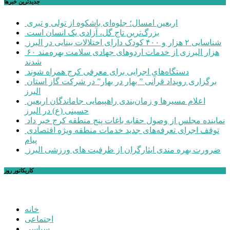
جديدترين خبرها
اربعین امسال؛ جلوه‌ای باشکوه از تولی و تبری
بزرگ‌ترین تاج گل، آزادی یک انسان است
شناسایی ۲ هزار و ۴۰۰ کودک دارای اختلالات بینایی در البرز
۶۰ هزار البرزی از خدمات اردوهای جهادی سلامت بهره‌مند
شدند
دستگاه‌های اجرایی برای معرفی کرج همراه شوند
برگزاری رویداد قرآنی ” بهار در بهار” در شرکت گاز استان
البرز
اعلام مسیرها و زمان‌بندی راهپیمایی جاماندگان اربعین
حسینی (ع) در البرز
نماینده مجلس از وصول حقابه باغات پنج منطقه کرج خبر داد
توقف اجرای تعرفه‌های جدید خدمات منطقه ویژه اقتصادی
پیام
ضرورت بهره مندی ایثارگران از ظرفیت های ورزشی البرز
کاریکاتور روز
خانه
اجتماعی
سیاسی