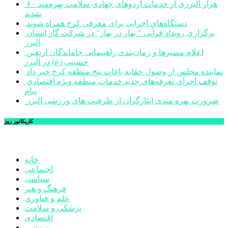
۶۰ هزار البرزی از خدمات اردوهای جهادی سلامت بهره‌مند
شدند
دستگاه‌های اجرایی برای معرفی کرج همراه شوند
برگزاری رویداد قرآنی ” بهار در بهار” در شرکت گاز استان
البرز
اعلام مسیرها و زمان‌بندی راهپیمایی جاماندگان اربعین
حسینی (ع) در البرز
نماینده مجلس از وصول حقابه باغات پنج منطقه کرج خبر داد
توقف اجرای تعرفه‌های جدید خدمات منطقه ویژه اقتصادی
پیام
ضرورت بهره مندی ایثارگران از ظرفیت های ورزشی البرز
کاریکاتور روز
خانه
اجتماعی
سیاسی
فرهنگ و هنر
علم و فناوری
پزشکی و سلامت
اقتصادی
ورزشی