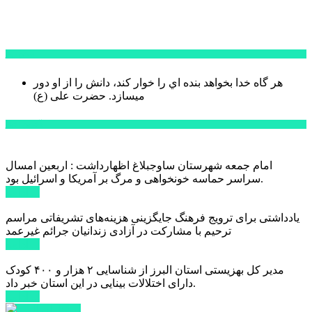
سخن روز
هر گاه خدا بخواهد بنده اي را خوار كند، دانش را از او دور
میسازد.
حضرت علی (ع)
آخرین اخبار:
امام جمعه شهرستان ساوجبلاغ اظهارداشت : اربعین امسال
سراسر حماسه خونخواهی و مرگ بر آمریکا و اسرائیل بود.
ادامه ...
یادداشتی برای ترویج فرهنگ جایگزینی هزینه‌های تشریفاتی مراسم
ترحیم با مشارکت در آزادی زندانیان جرائم غیرعمد
ادامه ...
مدیر کل بهزیستی استان البرز از شناسایی ۲ هزار و ۴۰۰ کودک
دارای اختلالات بینایی در این استان خبر داد.
ادامه ...