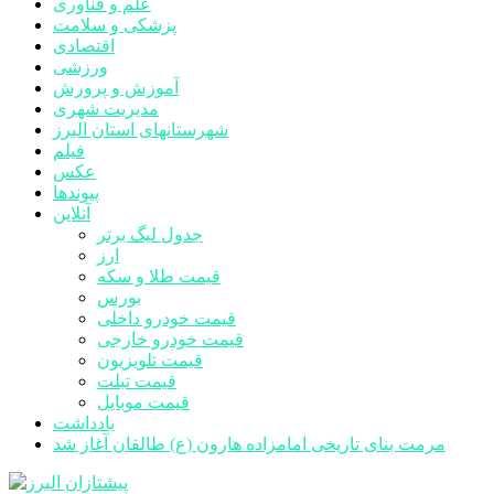
علم و فناوری
پزشکی و سلامت
اقتصادی
ورزشی
آموزش و پرورش
مدیریت شهری
شهرستانهای استان البرز
فیلم
عکس
پیوندها
آنلاین
جدول لیگ برتر
ارز
قیمت طلا و سکه
بورس
قیمت خودرو داخلی
قیمت خودرو خارجی
قیمت تلویزیون
قیمت تبلت
قیمت موبایل
یادداشت
مرمت بنای تاریخی امامزاده هارون (ع) طالقان آغاز شد