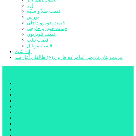
ارز
قیمت طلا و سکه
بورس
قیمت خودرو داخلی
قیمت خودرو خارجی
قیمت تلویزیون
قیمت تبلت
قیمت موبایل
یادداشت
مرمت بنای تاریخی امامزاده هارون (ع) طالقان آغاز شد
پیشتازان البرز
خانه
اجتماعی
سیاسی
فرهنگ و هنر
علم و فناوری
پزشکی و سلامت
اقتصادی
ورزشی
آموزش و پرورش
مدیریت شهری