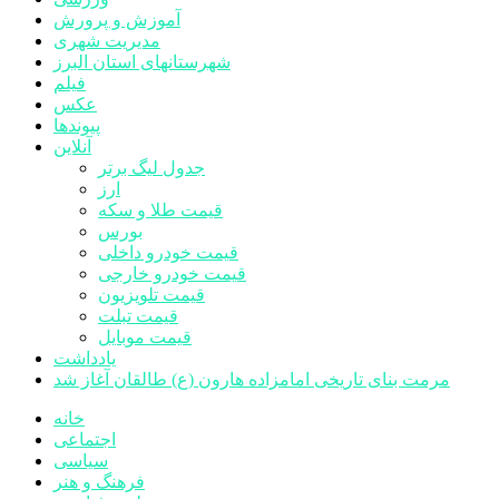
آموزش و پرورش
مدیریت شهری
شهرستانهای استان البرز
فیلم
عکس
پیوندها
آنلاین
جدول لیگ برتر
ارز
قیمت طلا و سکه
بورس
قیمت خودرو داخلی
قیمت خودرو خارجی
قیمت تلویزیون
قیمت تبلت
قیمت موبایل
یادداشت
مرمت بنای تاریخی امامزاده هارون (ع) طالقان آغاز شد
خانه
اجتماعی
سیاسی
فرهنگ و هنر