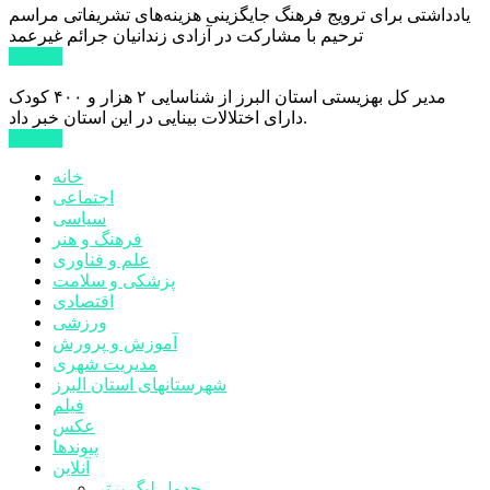
یادداشتی برای ترویج فرهنگ جایگزینی هزینه‌های تشریفاتی مراسم
ترحیم با مشارکت در آزادی زندانیان جرائم غیرعمد
ادامه ...
مدیر کل بهزیستی استان البرز از شناسایی ۲ هزار و ۴۰۰ کودک
دارای اختلالات بینایی در این استان خبر داد.
ادامه ...
خانه
اجتماعی
سیاسی
فرهنگ و هنر
علم و فناوری
پزشکی و سلامت
اقتصادی
ورزشی
آموزش و پرورش
مدیریت شهری
شهرستانهای استان البرز
فیلم
عکس
پیوندها
آنلاین
جدول لیگ برتر