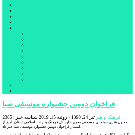
شهرستانهای استان البرز
فیلم
عکس
پیوندها
آنلاین
جدول لیگ برتر
ارز
قیمت طلا و سکه
بورس
قیمت خودرو داخلی
قیمت خودرو خارجی
قیمت تلویزیون
قیمت تبلت
قیمت موبایل
یادداشت
مرمت بنای تاریخی امامزاده هارون (ع) طالقان آغاز شد
فراخوان دومین جشنواره موسیقی صبا
فرهنگ و هنر
تیر 24, 1398 - ژوئیه 15, 2019
شناسه خبر : 2385
معاون هنری سینمایی و سمعی بصری اداره کل فرهنگ و ارشاد اسلامی استان البرز از
انتشار فراخوان دومین جشنواره موسیقی صبا خبر داد.
به گزارش پایگاه خبری پیشتازان البرز، سارا بهراد با اعلام این خبر اظهار داشت: دومین