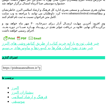
جشنواره موسیقی صبا آذرماه امسال برگزار خواهد شد.
معاون هنری سینمایی و سمعی بصری اداره کل فرهنگ و ارشاد اسلامی البرز، خاطرنشان
کرد: داوطلبان می توانند با مراجعه به وب سایت www.sabamusicfestival.comو مطالعه
کامل متن فراخوان نسبت به ثبت نام اقدام کنند.
وی افزود: آخریـن مهلـت ارسـال آثـار بـرای دبیرخانـه، ٣٠ مهر ماه خواهد بود و
برگزیــدگان نهایی علاوه بر دریافت جوایز نقدی در رویــداد بهــاره صبــا در دوره بعــد،
اجرای رسمی خواهند داشت‌.
راهبری
خبر قبلی
توزیع یارانه خرید کتاب از طریق کتابفروشی های البرز
خبر بعدی
نفوذ آسان هکرها به کیبوردها و ماوس‌های بی‌سیم
نوشته
اشتراک گذاری
برچسب ها
البرز
پیشتازان البرز
فرهنگ و ارشاد اسلامی
موسیقی