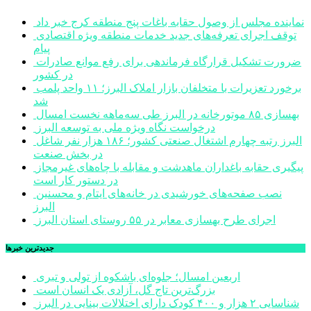
نماینده مجلس از وصول حقابه باغات پنج منطقه کرج خبر داد
توقف اجرای تعرفه‌های جدید خدمات منطقه ویژه اقتصادی
پیام
ضرورت تشکیل قرارگاه فرماندهی برای رفع موانع صادرات
در کشور
برخورد تعزیرات با متخلفان بازار املاک البرز؛ ۱۱ واحد پلمب
شد
بهسازی ۸۵ موتورخانه در البرز طی سه‌ماهه نخست امسال
درخواست نگاه ویژه ملی به توسعه البرز
البرز رتبه چهارم اشتغال صنعتی کشور؛ ۱۸۶ هزار نفر شاغل
در بخش صنعت
پیگیری حقابه باغداران ماهدشت و مقابله با چاه‌های غیرمجاز
در دستور کار است
نصب صفحه‌های خورشیدی در خانه‌های ایتام و محسنین
البرز
اجرای طرح بهسازی معابر در ۵۵ روستای استان البرز
جديدترين خبرها
اربعین امسال؛ جلوه‌ای باشکوه از تولی و تبری
بزرگ‌ترین تاج گل، آزادی یک انسان است
شناسایی ۲ هزار و ۴۰۰ کودک دارای اختلالات بینایی در البرز