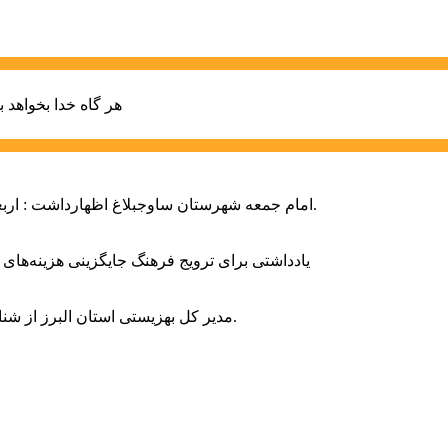
هر گاه خدا بخواهد ب
امام جمعه شهرستان ساوجبلاغ اظهارداشت : اربعین امسال سراسر حماسه خونخواهی و مرگ بر آمریکا و اسرائیل بود.
یادداشتی برای ترویج فرهنگ جایگزینی هزینه‌های
مدیر کل بهزیستی استان البرز از شناسایی ۲ هزار و ۴۰۰ کودک دارای اختلالات بینایی در این استان خبر داد.