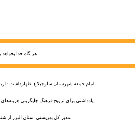
هر گاه خدا بخواهد ب
امام جمعه شهرستان ساوجبلاغ اظهارداشت : اربعین امسال سراسر حماسه خونخواهی و مرگ بر آمریکا و اسرائیل بود.
یادداشتی برای ترویج فرهنگ جایگزینی هزینه‌های
مدیر کل بهزیستی استان البرز از شناسایی ۲ هزار و ۴۰۰ کودک دارای اختلالات بینایی در این استان خبر داد.