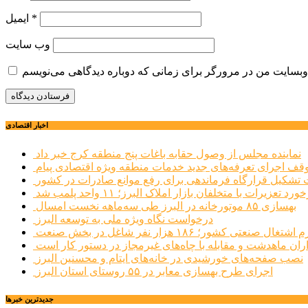
*
ایمیل
وب‌ سایت
اخبار اقتصادی
نماینده مجلس از وصول حقابه باغات پنج منطقه کرج خبر داد
وقف اجرای تعرفه‌های جدید خدمات منطقه ویژه اقتصادی پیام
شکیل قرارگاه فرماندهی برای رفع موانع صادرات در کشور
ورد تعزیرات با متخلفان بازار املاک البرز؛ ۱۱ واحد پلمب شد
بهسازی ۸۵ موتورخانه در البرز طی سه‌ماهه نخست امسال
درخواست نگاه ویژه ملی به توسعه البرز
صنعتی کشور؛ ۱۸۶ هزار نفر شاغل در بخش صنعت
اران ماهدشت و مقابله با چاه‌های غیرمجاز در دستور کار است
نصب صفحه‌های خورشیدی در خانه‌های ایتام و محسنین البرز
اجرای طرح بهسازی معابر در ۵۵ روستای استان البرز
جديدترين خبرها