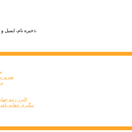
ذخیره نام، ایمیل و وبسایت من در مرورگر برای زمانی که دوباره دیدگاهی می‌نویسم.
ت
ضرورت ت
برخ
البرز رتبه چهارم اشتغال 
پیگیری حقابه باغد