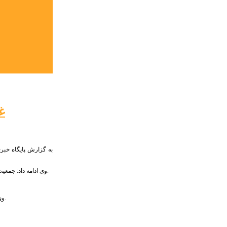
غ
به گزارش پایگاه خبری
وی ادامه داد: جمعیت روستایی البرز نسبت به شهرنشینان بسیار قلیل تر است ولی رشد و بالندگی و همچنین تاثیر فعالیت های روستانشینان البرزی در مقایسه با بسیاری از استان های کشور، موثرتر است.
وی افزود: این نمایشگاه فرصت مغتنمی است که ظرفیت های کم نظیر البرز را به نمایش گذاشته و توسعه گردشگری و بواسطه این امر تولیدات روستایی و عشایری را همراه داشته باشیم.