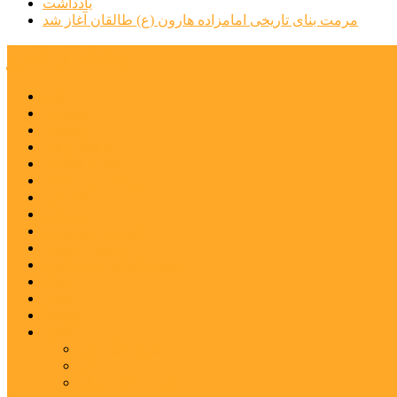
یادداشت
مرمت بنای تاریخی امامزاده هارون (ع) طالقان آغاز شد
پیشتازان البرز
خانه
اجتماعی
سیاسی
فرهنگ و هنر
علم و فناوری
پزشکی و سلامت
اقتصادی
ورزشی
آموزش و پرورش
مدیریت شهری
شهرستانهای استان البرز
فیلم
عکس
پیوندها
آنلاین
جدول لیگ برتر
ارز
قیمت طلا و سکه