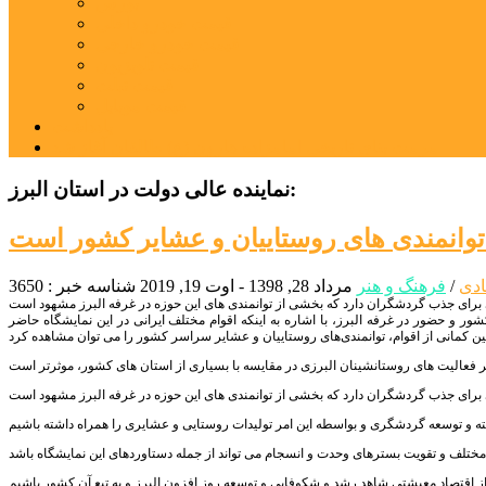
بورس
قیمت خودرو داخلی
قیمت خودرو خارجی
قیمت تلویزیون
قیمت تبلت
قیمت موبایل
یادداشت
مرمت بنای تاریخی امامزاده هارون (ع) طالقان آغاز شد
نماینده عالی دولت در استان البرز:
ر توانمندی های روستاییان و عشایر کشور است
ادی
/
فرهنگ و هنر
مرداد 28, 1398 - اوت 19, 2019
شناسه خبر : 3650
ور و حضور در غرفه البرز، با اشاره به اینکه اقوام مختلف ایرانی در این نمایشگاه حاضر