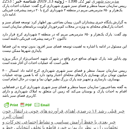
مدیریت شهری
تیر 22, 1398 - ژوئیه 13, 2019
شناسه خبر : 2253
رییس سازمان سیما منظر و فضای سبز شهری شهرداری کرج گفت: عملیات احداث پارک
یک‌هزار و ۶۵۰ مترمربعی مریم در منطقه ۲ شهرداری کرج با ۲۰ درصد پیشرفت فیزیکی
ادامه دارد.
به گزارش پایگاه خبری پیشتازان البرز، پیمان بضاعتی پور اظهار کرد: توسعه فضای سبز و
احداث پارک‌های محله‌ای به ویژه در محلات کم‌برخوردار اولویت برنامه‌های سازمان است.
وی گفت: پارک یک‌هزار و ۶۵۰ مترمربعی مریم که در منطقه ۲ شهرداری کرج قرار دارد
تاکنون ۲۰ درصد پیشرفت فیزیکی داشته است.
این مسئول در ادامه با اشاره به اهمیت توسعه فضای سبز افزود: بدون توجه به این فضاها
پایداری شهرها ممکن نیست.
وی یادآور شد: پارک شهدای مدافع حرم واقع در شهرک شهید احسانی‌نژاد از دیگر پروژه
هایی است که عملیات احداث آن آغاز شده است.
رییس سازمان سیما، منظر و فضای سبز شهری شهرداری کرج ادامه داد: امسال ۴۰۰
میلیون تومان برای بهسازی پارک‌های محله‌ای اعتبار وجود دارد که با همین بودجه عملیات
بهسازی، بازسازی و تجهیز چند پارک بزرگ نظیر جهان نما و نبوت در حال انجام است.
به گفته بضاعتی‌پور؛ سازمان سیما منظر و فضای سبز شهری شهرداری کرج در فضاهایی
اقدام به احداث پارک و بوستان می‌کند که زمین آن متعلق به املاک شهرداری و دارای
کاربری فضای سبز باشد.
راهبری
خبر قبلی
رشد ۱۶ درصدی اهدای فرآورده های خونی درانتقال خون
استان البرز
نوشته
خبر بعدی
با حفظ آرامش سیاسی و نشاط اجتماعی تحرکات و
تخلفات را زیر نظر داریم/ برخورد قاطع با تخلف انتخاباتی خط و