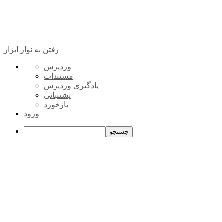
رفتن به نوار ابزار
درباره
وردپرس
وردپرس
مستندات
یادگیری وردپرس
پشتیبانی
بازخورد
ورود
جستجو