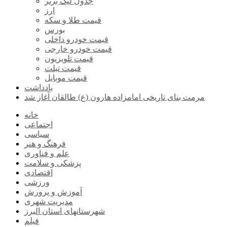
جدول لیگ برتر
ارز
قیمت طلا و سکه
بورس
قیمت خودرو داخلی
قیمت خودرو خارجی
قیمت تلویزیون
قیمت تبلت
قیمت موبایل
یادداشت
مرمت بنای تاریخی امامزاده هارون (ع) طالقان آغاز شد
خانه
اجتماعی
سیاسی
فرهنگ و هنر
علم و فناوری
پزشکی و سلامت
اقتصادی
ورزشی
آموزش و پرورش
مدیریت شهری
شهرستانهای استان البرز
فیلم