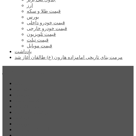
ارز
قیمت طلا و سکه
بورس
قیمت خودرو داخلی
قیمت خودرو خارجی
قیمت تلویزیون
قیمت تبلت
قیمت موبایل
یادداشت
مرمت بنای تاریخی امامزاده هارون (ع) طالقان آغاز شد
پیشتازان البرز
خانه
اجتماعی
سیاسی
فرهنگ و هنر
علم و فناوری
پزشکی و سلامت
اقتصادی
ورزشی
آموزش و پرورش
مدیریت شهری