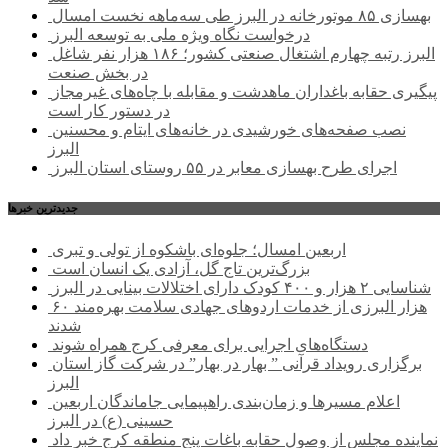
بهسازی ۸۵ موتورخانه در البرز طی سه‌ماهه نخست امسال
درخواست نگاه ویژه ملی به توسعه البرز
البرز رتبه چهارم اشتغال صنعتی کشور؛ ۱۸۶ هزار نفر شاغل
در بخش صنعت
پیگیری حقابه باغداران ماهدشت و مقابله با چاه‌های غیرمجاز
در دستور کار است
نصب صفحه‌های خورشیدی در خانه‌های ایتام و محسنین
البرز
اجرای طرح بهسازی معابر در ۵۵ روستای استان البرز
جديدترين خبرها
اربعین امسال؛ جلوه‌ای باشکوه از تولی و تبری
بزرگ‌ترین تاج گل، آزادی یک انسان است
شناسایی ۲ هزار و ۴۰۰ کودک دارای اختلالات بینایی در البرز
۶۰ هزار البرزی از خدمات اردوهای جهادی سلامت بهره‌مند
شدند
دستگاه‌های اجرایی برای معرفی کرج همراه شوند
برگزاری رویداد قرآنی ” بهار در بهار” در شرکت گاز استان
البرز
اعلام مسیرها و زمان‌بندی راهپیمایی جاماندگان اربعین
حسینی (ع) در البرز
نماینده مجلس از وصول حقابه باغات پنج منطقه کرج خبر داد