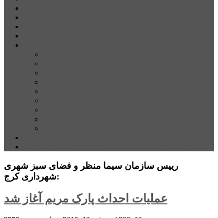
شهرستانهای استان البرز
فیلم
عکس
پیوندها
آنلاین
جدول لیگ برتر
ارز
قیمت طلا و سکه
بورس
قیمت خودرو داخلی
قیمت خودرو خارجی
قیمت تلویزیون
قیمت تبلت
قیمت موبایل
یادداشت
مرمت بنای تاریخی امامزاده هارون (ع) طالقان آغاز شد
رییس سازمان سیما منظر و فضای سبز شهری
شهرداری کرج:
عملیات احداث پارک مریم آغاز شد