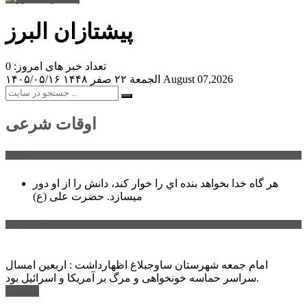
پیشتازان البرز
تعداد خبر های امروز: 0
August 07,2026
الجمعة ۲۲ صفر ۱۴۴۸
۱۴۰۵/۰۵/۱۶
اوقات شرعی
سخن روز
هر گاه خدا بخواهد بنده اي را خوار كند، دانش را از او دور
میسازد.
حضرت علی (ع)
آخرین اخبار:
امام جمعه شهرستان ساوجبلاغ اظهارداشت : اربعین امسال
سراسر حماسه خونخواهی و مرگ بر آمریکا و اسرائیل بود.
ادامه ...