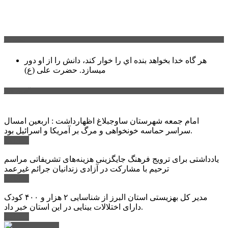
سخن روز
هر گاه خدا بخواهد بنده اي را خوار كند، دانش را از او دور
میسازد.
حضرت علی (ع)
آخرین اخبار:
امام جمعه شهرستان ساوجبلاغ اظهارداشت : اربعین امسال
سراسر حماسه خونخواهی و مرگ بر آمریکا و اسرائیل بود.
ادامه ...
یادداشتی برای ترویج فرهنگ جایگزینی هزینه‌های تشریفاتی مراسم
ترحیم با مشارکت در آزادی زندانیان جرائم غیرعمد
ادامه ...
مدیر کل بهزیستی استان البرز از شناسایی ۲ هزار و ۴۰۰ کودک
دارای اختلالات بینایی در این استان خبر داد.
ادامه ...