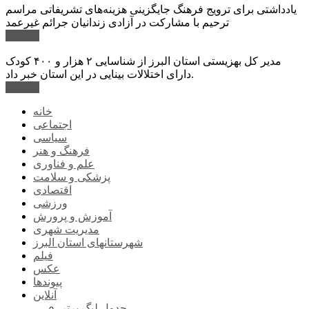
یادداشتی برای ترویج فرهنگ جایگزینی هزینه‌های تشریفاتی مراسم
ترحیم با مشارکت در آزادی زندانیان جرائم غیرعمد
ادامه ...
مدیر کل بهزیستی استان البرز از شناسایی ۲ هزار و ۴۰۰ کودک
دارای اختلالات بینایی در این استان خبر داد.
ادامه ...
خانه
اجتماعی
سیاسی
فرهنگ و هنر
علم و فناوری
پزشکی و سلامت
اقتصادی
ورزشی
آموزش و پرورش
مدیریت شهری
شهرستانهای استان البرز
فیلم
عکس
پیوندها
آنلاین
جدول لیگ برتر