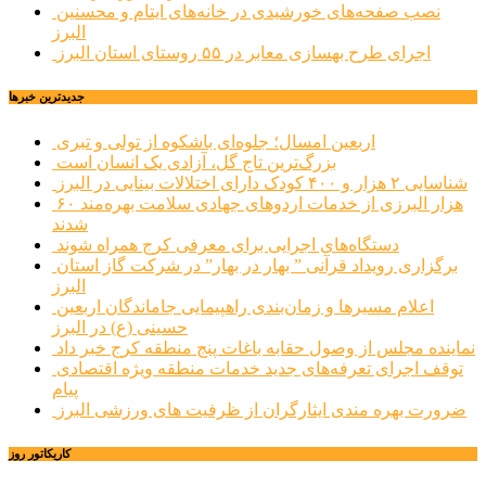
نصب صفحه‌های خورشیدی در خانه‌های ایتام و محسنین
البرز
اجرای طرح بهسازی معابر در ۵۵ روستای استان البرز
جديدترين خبرها
اربعین امسال؛ جلوه‌ای باشکوه از تولی و تبری
بزرگ‌ترین تاج گل، آزادی یک انسان است
شناسایی ۲ هزار و ۴۰۰ کودک دارای اختلالات بینایی در البرز
۶۰ هزار البرزی از خدمات اردوهای جهادی سلامت بهره‌مند
شدند
دستگاه‌های اجرایی برای معرفی کرج همراه شوند
برگزاری رویداد قرآنی ” بهار در بهار” در شرکت گاز استان
البرز
اعلام مسیرها و زمان‌بندی راهپیمایی جاماندگان اربعین
حسینی (ع) در البرز
نماینده مجلس از وصول حقابه باغات پنج منطقه کرج خبر داد
توقف اجرای تعرفه‌های جدید خدمات منطقه ویژه اقتصادی
پیام
ضرورت بهره مندی ایثارگران از ظرفیت های ورزشی البرز
کاریکاتور روز