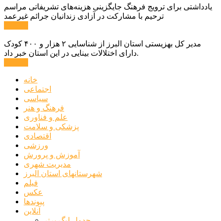
یادداشتی برای ترویج فرهنگ جایگزینی هزینه‌های تشریفاتی مراسم
ترحیم با مشارکت در آزادی زندانیان جرائم غیرعمد
ادامه ...
مدیر کل بهزیستی استان البرز از شناسایی ۲ هزار و ۴۰۰ کودک
دارای اختلالات بینایی در این استان خبر داد.
ادامه ...
خانه
اجتماعی
سیاسی
فرهنگ و هنر
علم و فناوری
پزشکی و سلامت
اقتصادی
ورزشی
آموزش و پرورش
مدیریت شهری
شهرستانهای استان البرز
فیلم
عکس
پیوندها
آنلاین
جدول لیگ برتر