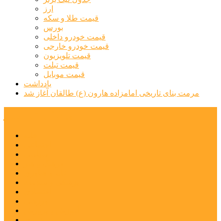
ارز
قیمت طلا و سکه
بورس
قیمت خودرو داخلی
قیمت خودرو خارجی
قیمت تلویزیون
قیمت تبلت
قیمت موبایل
یادداشت
مرمت بنای تاریخی امامزاده هارون (ع) طالقان آغاز شد
پیشتازان البرز
خانه
اجتماعی
سیاسی
فرهنگ و هنر
علم و فناوری
پزشکی و سلامت
اقتصادی
ورزشی
آموزش و پرورش
مدیریت شهری