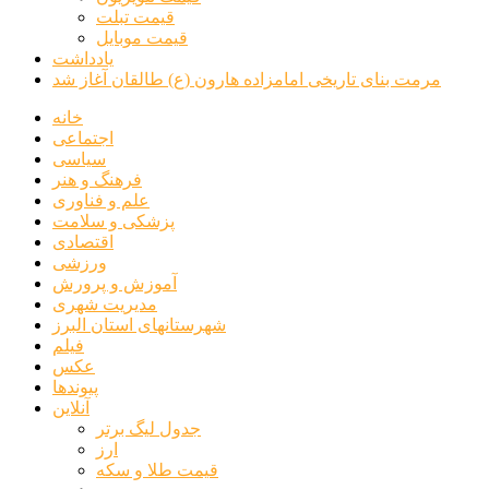
قیمت تبلت
قیمت موبایل
یادداشت
مرمت بنای تاریخی امامزاده هارون (ع) طالقان آغاز شد
خانه
اجتماعی
سیاسی
فرهنگ و هنر
علم و فناوری
پزشکی و سلامت
اقتصادی
ورزشی
آموزش و پرورش
مدیریت شهری
شهرستانهای استان البرز
فیلم
عکس
پیوندها
آنلاین
جدول لیگ برتر
ارز
قیمت طلا و سکه