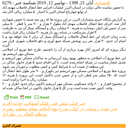
اقتصادی
آبان 21, 1398 - نوامبر 12, 2019
شناسه خبر : 6276
با حضور نماینده عالی دولت در استان البرز عملیات اجرایی خط انتقال فاضلاب مهدی آباد
از توابع چهارباغ استان البرز با اعتبار ۵۰ میلیارد ریالی آغاز شد.
به گزارش پایگاه خبری پیشتازان البرز، در این پروژه ها که روز سه شنبه با حضور شهبازی
آغاز شد، اجرای خط انتقال فاضلاب مهدی آباد بطول ۲ هزار و ۹۰۰ متر با قطر ۵۰۰ میلی
متر از جنس پلی اتیلن دوجداره به هزینه ۲۰ میلیارد ریال و ایستگاه پمپاژ آن نیز به ظرفیت
۱۳هزار مترمکعب در شبانه روز باز هزینه ۳۰ میلیارد ریال قرار داشت.
مدت زمان اجرای این خط انتقال فاضلاب و ایستگاه پمپاژ آن برابر ۷ ماه خواهد بود و با
اتمام آن حدود ۳۰ هزار نفر زیر پوشش شبکه جمع آوری و دفع فاضلاب شهری قرار می
گیرند.
دیگر پروژه ای که امروز آغاز بهره برداری از آن را داشتیم، طرح خط توزیع آب اصلاحی
مسکن مهر ابریشم بود.
این خط توزیع آب اصلاحی به منظور بهبود روند آبررسانی به ساکنان مسکن مهر ابریشم و
تعدیل فشار مناسب در شبکه انجام شده است، با این اقدام حدود ۵ هزار خانوار ساکن در
این منطقه از نعمت آب با شرایط کمی و کیفی مطلوب برخوردار می شوند.
پروژه خط توزیع آب اصلاحی مسکن مهر ابریشم نیز یکهزار و ۹۰۰ متر طول خط انتقال آن
است که ۲۵۰ میلی متر قطر دارد و از جنس چدن داکتیل است، این پروژه با هزینه ۱۲
میلیارد ریال به اجرا درآمده است.
از مجموع ۸هزار و ۲۰۰ واحد مسکونی مسکن مهر ابریشم تاکنون برای حدود ۶هزار و ۲۰۰
واحد، کنتور نصب شده است و در کل ۵ هزار خانوار تاکنون در آنجا ساکن شده اند.
راهبری
خبر قبلی
نقص فنی غلتک آسفالت حادثه آفرید
خبر بعدی
رونمایی از کتاب شرح نهج البلاغه مقام معظم رهبری
نوشته
مدظله العالی در نظرآباد
اشتراک گذاری