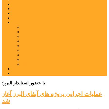
شهرستانهای استان البرز
فیلم
عکس
پیوندها
آنلاین
جدول لیگ برتر
ارز
قیمت طلا و سکه
بورس
قیمت خودرو داخلی
قیمت خودرو خارجی
قیمت تلویزیون
قیمت تبلت
قیمت موبایل
یادداشت
مرمت بنای تاریخی امامزاده هارون (ع) طالقان آغاز شد
با حضور استاندار البرز؛
عملیات اجرایی پروژه های آبفای البرز آغاز
شد