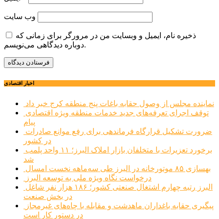
وب‌ سایت
ذخیره نام، ایمیل و وبسایت من در مرورگر برای زمانی که
دوباره دیدگاهی می‌نویسم.
اخبار اقتصادی
نماینده مجلس از وصول حقابه باغات پنج منطقه کرج خبر داد
توقف اجرای تعرفه‌های جدید خدمات منطقه ویژه اقتصادی
پیام
ضرورت تشکیل قرارگاه فرماندهی برای رفع موانع صادرات
در کشور
برخورد تعزیرات با متخلفان بازار املاک البرز؛ ۱۱ واحد پلمب
شد
بهسازی ۸۵ موتورخانه در البرز طی سه‌ماهه نخست امسال
درخواست نگاه ویژه ملی به توسعه البرز
البرز رتبه چهارم اشتغال صنعتی کشور؛ ۱۸۶ هزار نفر شاغل
در بخش صنعت
پیگیری حقابه باغداران ماهدشت و مقابله با چاه‌های غیرمجاز
در دستور کار است