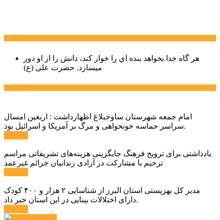
سخن روز
هر گاه خدا بخواهد بنده اي را خوار كند، دانش را از او دور
میسازد.
حضرت علی (ع)
آخرین اخبار:
امام جمعه شهرستان ساوجبلاغ اظهارداشت : اربعین امسال
سراسر حماسه خونخواهی و مرگ بر آمریکا و اسرائیل بود.
ادامه ...
یادداشتی برای ترویج فرهنگ جایگزینی هزینه‌های تشریفاتی مراسم
ترحیم با مشارکت در آزادی زندانیان جرائم غیرعمد
ادامه ...
مدیر کل بهزیستی استان البرز از شناسایی ۲ هزار و ۴۰۰ کودک
دارای اختلالات بینایی در این استان خبر داد.
ادامه ...