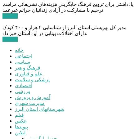
یادداشتی برای ترویج فرهنگ جایگزینی هزینه‌های تشریفاتی مراسم
ترحیم با مشارکت در آزادی زندانیان جرائم غیرعمد
ادامه ...
مدیر کل بهزیستی استان البرز از شناسایی ۲ هزار و ۴۰۰ کودک
دارای اختلالات بینایی در این استان خبر داد.
ادامه ...
خانه
اجتماعی
سیاسی
فرهنگ و هنر
علم و فناوری
پزشکی و سلامت
اقتصادی
ورزشی
آموزش و پرورش
مدیریت شهری
شهرستانهای استان البرز
فیلم
عکس
پیوندها
آنلاین
جدول لیگ برتر