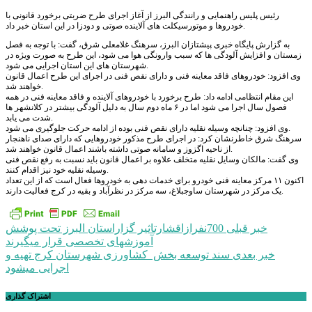
رئیس پلیس راهنمایی و رانندگی البرز از آغاز اجرای طرح ضربتی برخورد قانونی با
خودروها و موتورسیکلت های آلاینده صوتی و دودزا در این استان خبر داد.
به گزارش پایگاه خبری پیشتازان البرز، سرهنگ غلامعلی شرق، گفت: با توجه به فصل
زمستان و افزایش آلودگی ها که سبب وارونگی هوا می شود، این طرح به صورت ویژه در
شهرستان های این استان اجرایی می شود.
وی افزود: خودروهای فاقد معاینه فنی و دارای نقص فنی در اجرای این طرح اعمال قانون
خواهند شد.
این مقام انتظامی ادامه داد: طرح برخورد با خودروهای آلاینده و فاقد معاینه فنی در همه
فصول سال اجرا می شود اما در ۶ ماه دوم سال به دلیل آلودگی بیشتر در کلانشهر ها
شدت می یابد.
وی افزود: چنانچه وسیله نقلیه دارای نقص فنی بوده از ادامه حرکت جلوگیری می شود.
سرهنگ شرق خاطرنشان کرد: در اجرای طرح مذکور خودروهایی که دارای صدای ناهنجار
از ناحیه اگزوز و سامانه صوتی داشته باشند اعمال قانون خواهند شد.
وی گفت: مالکان وسایل نقلیه متخلف علاوه بر اعمال قانون باید نسبت به رفع نقص فنی
وسیله نقلیه خود نیز اقدام کنند.
اکنون ۱۱ مرکز معاینه فنی خودرو برای خدمات دهی به خودروها فعال است که از این تعداد
یک مرکز در شهرستان ساوجبلاغ، سه مرکز در نظرآباد و بقیه در کرج فعالیت دارند.
راهبری
خبر قبلی
700نفرازاقشارتاثیر گزاراستان البرز تحت پوشش
آموزشهای تخصصی قرار میگیرند
نوشته
خبر بعدی
سند توسعه بخش کشاورزی شهرستان کرج تهیه و
اجرایی میشود
اشتراک گذاری