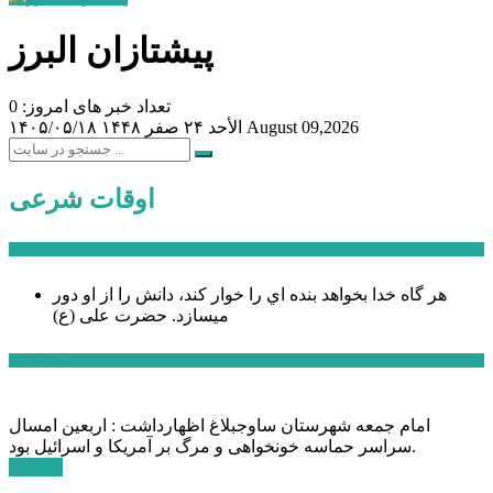
پیشتازان البرز
تعداد خبر های امروز: 0
August 09,2026
الأحد ۲۴ صفر ۱۴۴۸
۱۴۰۵/۰۵/۱۸
اوقات شرعی
سخن روز
هر گاه خدا بخواهد بنده اي را خوار كند، دانش را از او دور
میسازد.
حضرت علی (ع)
آخرین اخبار:
امام جمعه شهرستان ساوجبلاغ اظهارداشت : اربعین امسال
سراسر حماسه خونخواهی و مرگ بر آمریکا و اسرائیل بود.
ادامه ...