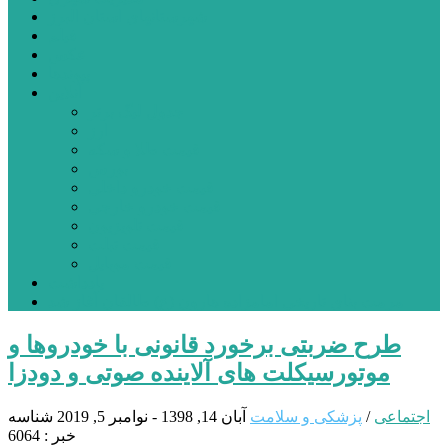
شهرستانهای استان البرز
فیلم
عکس
پیوندها
آنلاین
جدول لیگ برتر
ارز
قیمت طلا و سکه
بورس
قیمت خودرو داخلی
قیمت خودرو خارجی
قیمت تلویزیون
قیمت تبلت
قیمت موبایل
یادداشت
مرمت بنای تاریخی امامزاده هارون (ع) طالقان آغاز شد
طرح ضربتی برخورد قانونی با خودروها و
موتورسیکلت های آلاینده صوتی و دودزا
اجتماعی
/
پزشکی و سلامت
آبان 14, 1398 - نوامبر 5, 2019
شناسه
خبر : 6064