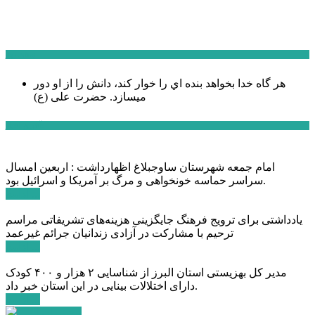
سخن روز
هر گاه خدا بخواهد بنده اي را خوار كند، دانش را از او دور
میسازد.
حضرت علی (ع)
آخرین اخبار:
امام جمعه شهرستان ساوجبلاغ اظهارداشت : اربعین امسال
سراسر حماسه خونخواهی و مرگ بر آمریکا و اسرائیل بود.
ادامه ...
یادداشتی برای ترویج فرهنگ جایگزینی هزینه‌های تشریفاتی مراسم
ترحیم با مشارکت در آزادی زندانیان جرائم غیرعمد
ادامه ...
مدیر کل بهزیستی استان البرز از شناسایی ۲ هزار و ۴۰۰ کودک
دارای اختلالات بینایی در این استان خبر داد.
ادامه ...