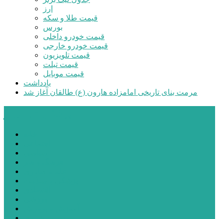
ارز
قیمت طلا و سکه
بورس
قیمت خودرو داخلی
قیمت خودرو خارجی
قیمت تلویزیون
قیمت تبلت
قیمت موبایل
یادداشت
مرمت بنای تاریخی امامزاده هارون (ع) طالقان آغاز شد
پیشتازان البرز
خانه
اجتماعی
سیاسی
فرهنگ و هنر
علم و فناوری
پزشکی و سلامت
اقتصادی
ورزشی
آموزش و پرورش
مدیریت شهری