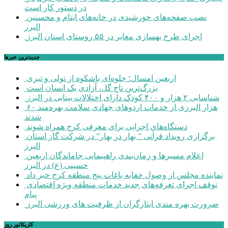
در دستور کار است
نصب صفحه‌های خورشیدی در خانه‌های ایتام و محسنین
البرز
اجرای طرح بهسازی معابر در ۵۵ روستای استان البرز
جديدترين خبرها
اربعین امسال؛ جلوه‌ای باشکوه از تولی و تبری
بزرگ‌ترین تاج گل، آزادی یک انسان است
شناسایی ۲ هزار و ۴۰۰ کودک دارای اختلالات بینایی در البرز
۶۰ هزار البرزی از خدمات اردوهای جهادی سلامت بهره‌مند
شدند
دستگاه‌های اجرایی برای معرفی کرج همراه شوند
برگزاری رویداد قرآنی ” بهار در بهار” در شرکت گاز استان
البرز
اعلام مسیرها و زمان‌بندی راهپیمایی جاماندگان اربعین
حسینی (ع) در البرز
نماینده مجلس از وصول حقابه باغات پنج منطقه کرج خبر داد
توقف اجرای تعرفه‌های جدید خدمات منطقه ویژه اقتصادی
پیام
ضرورت بهره مندی ایثارگران از ظرفیت های ورزشی البرز
کاریکاتور روز