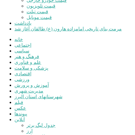
قیمت خودرو خارجی
قیمت تلویزیون
قیمت تبلت
قیمت موبایل
یادداشت
مرمت بنای تاریخی امامزاده هارون (ع) طالقان آغاز شد
خانه
اجتماعی
سیاسی
فرهنگ و هنر
علم و فناوری
پزشکی و سلامت
اقتصادی
ورزشی
آموزش و پرورش
مدیریت شهری
شهرستانهای استان البرز
فیلم
عکس
پیوندها
آنلاین
جدول لیگ برتر
ارز