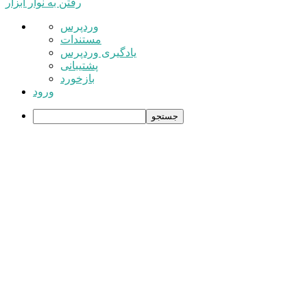
رفتن به نوار ابزار
درباره
وردپرس
وردپرس
مستندات
یادگیری وردپرس
پشتیبانی
بازخورد
ورود
جستجو