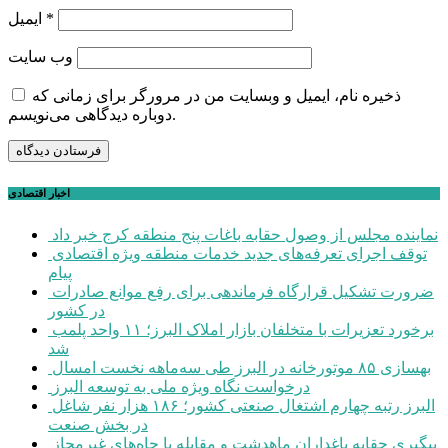
*
ایمیل
وب‌ سایت
ذخیره نام، ایمیل و وبسایت من در مرورگر برای زمانی که
دوباره دیدگاهی می‌نویسم.
اخبار اقتصادی
نماینده مجلس از وصول حقابه باغات پنج منطقه کرج خبر داد
توقف اجرای تعرفه‌های جدید خدمات منطقه ویژه اقتصادی
پیام
ضرورت تشکیل قرارگاه فرماندهی برای رفع موانع صادرات
در کشور
برخورد تعزیرات با متخلفان بازار املاک البرز؛ ۱۱ واحد پلمب
شد
بهسازی ۸۵ موتورخانه در البرز طی سه‌ماهه نخست امسال
درخواست نگاه ویژه ملی به توسعه البرز
البرز رتبه چهارم اشتغال صنعتی کشور؛ ۱۸۶ هزار نفر شاغل
در بخش صنعت
پیگیری حقابه باغداران ماهدشت و مقابله با چاه‌های غیرمجاز