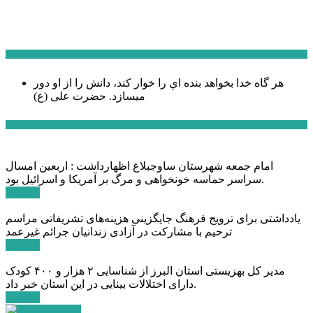
سخن روز
هر گاه خدا بخواهد بنده اي را خوار كند، دانش را از او دور
میسازد.
حضرت علی (ع)
آخرین اخبار:
امام جمعه شهرستان ساوجبلاغ اظهارداشت : اربعین امسال
سراسر حماسه خونخواهی و مرگ بر آمریکا و اسرائیل بود.
ادامه ...
یادداشتی برای ترویج فرهنگ جایگزینی هزینه‌های تشریفاتی مراسم
ترحیم با مشارکت در آزادی زندانیان جرائم غیرعمد
ادامه ...
مدیر کل بهزیستی استان البرز از شناسایی ۲ هزار و ۴۰۰ کودک
دارای اختلالات بینایی در این استان خبر داد.
ادامه ...