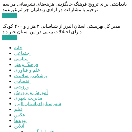
یادداشتی برای ترویج فرهنگ جایگزینی هزینه‌های تشریفاتی مراسم
ترحیم با مشارکت در آزادی زندانیان جرائم غیرعمد
ادامه ...
مدیر کل بهزیستی استان البرز از شناسایی ۲ هزار و ۴۰۰ کودک
دارای اختلالات بینایی در این استان خبر داد.
ادامه ...
خانه
اجتماعی
سیاسی
فرهنگ و هنر
علم و فناوری
پزشکی و سلامت
اقتصادی
ورزشی
آموزش و پرورش
مدیریت شهری
شهرستانهای استان البرز
فیلم
عکس
پیوندها
آنلاین
جدول لیگ برتر