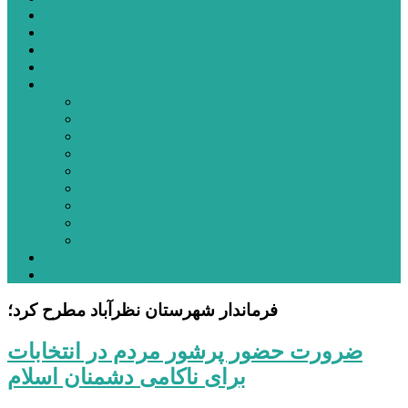
شهرستانهای استان البرز
فیلم
عکس
پیوندها
آنلاین
جدول لیگ برتر
ارز
قیمت طلا و سکه
بورس
قیمت خودرو داخلی
قیمت خودرو خارجی
قیمت تلویزیون
قیمت تبلت
قیمت موبایل
یادداشت
مرمت بنای تاریخی امامزاده هارون (ع) طالقان آغاز شد
فرماندار شهرستان نظرآباد مطرح کرد؛
ضرورت حضور پرشور مردم در انتخابات
برای ناکامی دشمنان اسلام