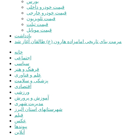
بورس
قیمت خودرو داخلی
قیمت خودرو خارجی
قیمت تلویزیون
قیمت تبلت
قیمت موبایل
یادداشت
مرمت بنای تاریخی امامزاده هارون (ع) طالقان آغاز شد
خانه
اجتماعی
سیاسی
فرهنگ و هنر
علم و فناوری
پزشکی و سلامت
اقتصادی
ورزشی
آموزش و پرورش
مدیریت شهری
شهرستانهای استان البرز
فیلم
عکس
پیوندها
آنلاین