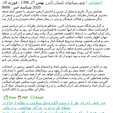
اجتماعی
/
شهرستانهای استان البرز
بهمن 27, 1398 - فوریه 16,
2020
شناسه خبر : 8606
همایش بزرگ تکریم و تجلیل از خیرین و خادمین اربعین حسینی با حضور امام جمعه
محترم، فرماندار نظرآباد، مدیرکل ستاد بازسازی عتبات عالیات استان البرز و جمعی از
دیگر مسئولین و فعالان فرهنگی و دینی در محل مصلی امام خمینی(ره) برگزار شد.
به گزارش پایگاه خبری پیشتازان البرز، صادقلو فرماندار نظرآباد در این مراسم ضمن
گرامیداشت میلاد باسعادت ام ابیها حضرت فاطمه(س) و تبریک این روز به تمام مادران و
زنان ایران اسلامی، در ارتباط با اهمیت همایش بزرگ پیاده روی اربعین و تاثیر آن در سطح
جهان اظهار داشت: انقلاب اسلامی تاثیر بسزایی در ایجاد جریان و فرهنگ سازی مسائل
دینی و قرآنی همچون توسعه و ترویج فرهنگ ایثار و شهادت، ترویج فرهنگ نماز، توسعه و
ترویج پیاده روی اربعین و خدمت رسانی به زائرین امام حسین(ع) که در سالهای اخیر به
همت خیرین و خادمین محترم شاهد برگزاری بزرگترین همایش پیاده روی در جهان هستیم
داشته که این رویداد مهم همه ساله به خوبی بیانگر اتحاد، عظمت و بزرگی اسلام و
مسلمانان است که بنده به نوبه خودم از تک تک شما خیرین و خادمان گرانقدر بابت زحمات
و تلاش هایتان تشکر می کنم.
وی در ادامه در خصوص ضرورت نمایش اتحاد و انسجام ملی باحضور پرشور در انتخابات
پیش رو گفت: جمعه پیش رو یکی از مهم ترین رویدادهای سیاسی کشور با مشارکت
جمعی مردم شریف و ولایتمدارمان برگزار خواهد شد که از همه شما بزرگواران دعوت
میکنم همانطور که در بیان وحدت مسلمانان در همایش بزرگ اربعین به سطح جهان نقش
آفرینی نموده اید با حضور پرشور خود در انتخابات یازدهمین دوره مجلس شورای اسلامی
نیز دگربار اتحاد و انسجام ملی ایران اسلامی را به رخ جهانیان کشیده و دشمنان حیله گر و
مکار این نظام و دین را ناکام گذارید.
راهبری
خبر قبلی
اجرای طرح پرونده الکترونیک سلامت و نظام ارجاع در
سطح یک و دو در مراکز بهداشتی و درمانی
نوشته
خبر بعدی
از رای مردم با حساسیت حراست و مراقبت می شود