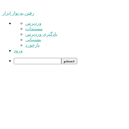
رفتن به نوار ابزار
درباره
وردپرس
وردپرس
مستندات
یادگیری وردپرس
پشتیبانی
بازخورد
ورود
جستجو