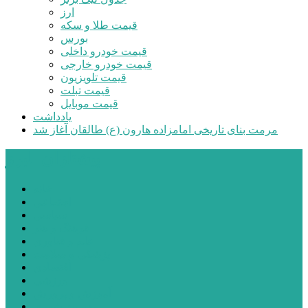
ارز
قیمت طلا و سکه
بورس
قیمت خودرو داخلی
قیمت خودرو خارجی
قیمت تلویزیون
قیمت تبلت
قیمت موبایل
یادداشت
مرمت بنای تاریخی امامزاده هارون (ع) طالقان آغاز شد
پیشتازان البرز
خانه
اجتماعی
سیاسی
فرهنگ و هنر
علم و فناوری
پزشکی و سلامت
اقتصادی
ورزشی
آموزش و پرورش
مدیریت شهری