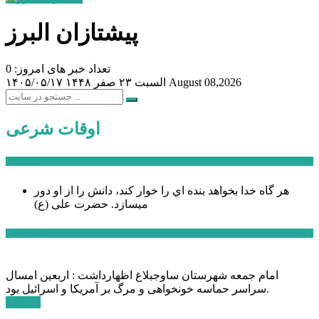
پیشتازان البرز
تعداد خبر های امروز: 0
August 08,2026
السبت ۲۳ صفر ۱۴۴۸
۱۴۰۵/۰۵/۱۷
اوقات شرعی
سخن روز
هر گاه خدا بخواهد بنده اي را خوار كند، دانش را از او دور
میسازد.
حضرت علی (ع)
آخرین اخبار:
امام جمعه شهرستان ساوجبلاغ اظهارداشت : اربعین امسال
سراسر حماسه خونخواهی و مرگ بر آمریکا و اسرائیل بود.
ادامه ...