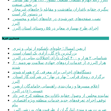
در بخش صنعت
پیگیری حقابه باغداران ماهدشت و مقابله با چاه‌های غیرمجاز
در دستور کار است
نصب صفحه‌های خورشیدی در خانه‌های ایتام و محسنین
البرز
اجرای طرح بهسازی معابر در ۵۵ روستای استان البرز
جديدترين خبرها
اربعین امسال؛ جلوه‌ای باشکوه از تولی و تبری
بزرگ‌ترین تاج گل، آزادی یک انسان است
شناسایی ۲ هزار و ۴۰۰ کودک دارای اختلالات بینایی در البرز
۶۰ هزار البرزی از خدمات اردوهای جهادی سلامت بهره‌مند
شدند
دستگاه‌های اجرایی برای معرفی کرج همراه شوند
برگزاری رویداد قرآنی ” بهار در بهار” در شرکت گاز استان
البرز
اعلام مسیرها و زمان‌بندی راهپیمایی جاماندگان اربعین
حسینی (ع) در البرز
نماینده مجلس از وصول حقابه باغات پنج منطقه کرج خبر داد
توقف اجرای تعرفه‌های جدید خدمات منطقه ویژه اقتصادی
پیام
ضرورت بهره مندی ایثارگران از ظرفیت های ورزشی البرز