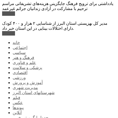
یادداشتی برای ترویج فرهنگ جایگزینی هزینه‌های تشریفاتی مراسم
ترحیم با مشارکت در آزادی زندانیان جرائم غیرعمد
ادامه ...
مدیر کل بهزیستی استان البرز از شناسایی ۲ هزار و ۴۰۰ کودک
دارای اختلالات بینایی در این استان خبر داد.
ادامه ...
خانه
اجتماعی
سیاسی
فرهنگ و هنر
علم و فناوری
پزشکی و سلامت
اقتصادی
ورزشی
آموزش و پرورش
مدیریت شهری
شهرستانهای استان البرز
فیلم
عکس
پیوندها
آنلاین
جدول لیگ برتر