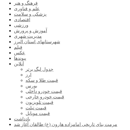
فرهنگ و هنر
علم و فناوری
پزشکی و سلامت
اقتصادی
ورزشی
آموزش و پرورش
مدیریت شهری
شهرستانهای استان البرز
فیلم
عکس
پیوندها
آنلاین
جدول لیگ برتر
ارز
قیمت طلا و سکه
بورس
قیمت خودرو داخلی
قیمت خودرو خارجی
قیمت تلویزیون
قیمت تبلت
قیمت موبایل
یادداشت
مرمت بنای تاریخی امامزاده هارون (ع) طالقان آغاز شد