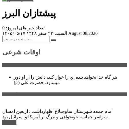
پیشتازان البرز
تعداد خبر های امروز: 0
August 08,2026
السبت ۲۳ صفر ۱۴۴۸
۱۴۰۵/۰۵/۱۷
اوقات شرعی
سخن روز
هر گاه خدا بخواهد بنده اي را خوار كند، دانش را از او دور
میسازد.
حضرت علی (ع)
آخرین اخبار:
امام جمعه شهرستان ساوجبلاغ اظهارداشت : اربعین امسال
سراسر حماسه خونخواهی و مرگ بر آمریکا و اسرائیل بود.
ادامه ...