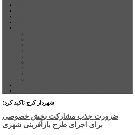
شهرستانهای استان البرز
فیلم
عکس
پیوندها
آنلاین
جدول لیگ برتر
ارز
قیمت طلا و سکه
بورس
قیمت خودرو داخلی
قیمت خودرو خارجی
قیمت تلویزیون
قیمت تبلت
قیمت موبایل
یادداشت
مرمت بنای تاریخی امامزاده هارون (ع) طالقان آغاز شد
شهردار کرج تاکید کرد؛
ضرورت جذب مشارکت بخش خصوصی
برای اجرای طرح بازآفرینی شهری