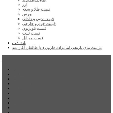
ارز
قیمت طلا و سکه
بورس
قیمت خودرو داخلی
قیمت خودرو خارجی
قیمت تلویزیون
قیمت تبلت
قیمت موبایل
یادداشت
مرمت بنای تاریخی امامزاده هارون (ع) طالقان آغاز شد
پیشتازان البرز
خانه
اجتماعی
سیاسی
فرهنگ و هنر
علم و فناوری
پزشکی و سلامت
اقتصادی
ورزشی
آموزش و پرورش
مدیریت شهری