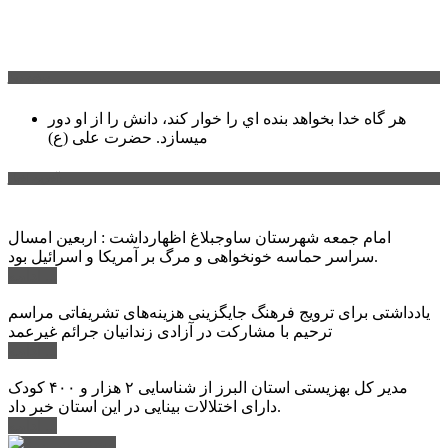
سخن روز
هر گاه خدا بخواهد بنده اي را خوار كند، دانش را از او دور
میسازد.
حضرت علی (ع)
آخرین اخبار:
امام جمعه شهرستان ساوجبلاغ اظهارداشت : اربعین امسال
سراسر حماسه خونخواهی و مرگ بر آمریکا و اسرائیل بود.
ادامه ...
یادداشتی برای ترویج فرهنگ جایگزینی هزینه‌های تشریفاتی مراسم
ترحیم با مشارکت در آزادی زندانیان جرائم غیرعمد
ادامه ...
مدیر کل بهزیستی استان البرز از شناسایی ۲ هزار و ۴۰۰ کودک
دارای اختلالات بینایی در این استان خبر داد.
ادامه ...