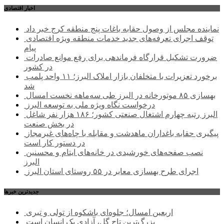
اخبار اقتصادی
نماینده مجلس از وصول حقابه باغات پنج منطقه کرج خبر داد
توقف اجرای تعرفه‌های جدید خدمات منطقه ویژه اقتصادی
پیام
ضرورت تشکیل قرارگاه فرماندهی برای رفع موانع صادرات
در کشور
برخورد تعزیرات با متخلفان بازار املاک البرز؛ ۱۱ واحد پلمب
شد
بهسازی ۸۵ موتورخانه در البرز طی سه‌ماهه نخست امسال
درخواست نگاه ویژه ملی به توسعه البرز
البرز رتبه چهارم اشتغال صنعتی کشور؛ ۱۸۶ هزار نفر شاغل
در بخش صنعت
پیگیری حقابه باغداران ماهدشت و مقابله با چاه‌های غیرمجاز
در دستور کار است
نصب صفحه‌های خورشیدی در خانه‌های ایتام و محسنین
البرز
اجرای طرح بهسازی معابر در ۵۵ روستای استان البرز
جديدترين خبرها
اربعین امسال؛ جلوه‌ای باشکوه از تولی و تبری
بزرگ‌ترین تاج گل، آزادی یک انسان است