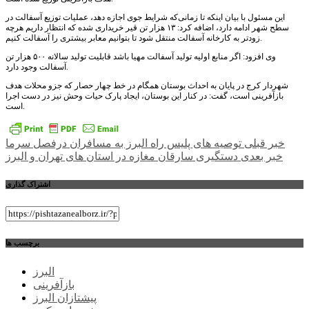
این مسئول با بیان اینکه تا زمانی‌که شرایط جوی اجازه دهد، عملیات توزیع آسفالت در
سطح شهر ادامه دارد، اضافه کرد: ۱۳ هزار تن قیر خریداری شده که انتظار داریم هرچه
زودتر به کارخانه آسفالت منتقل شود تا بتوانیم معابر بیشتری را آسفالت کنیم.
وی افزود: اگر منابع اولیه تولید آسفالت مهیا باشد قابلیت تولید سالانه ۵۰۰ هزار تن
آسفالت وجود دارد.
شهردار کرج در پایان به احداث بوستان همگام در خط چهار حصار که جزو محلات هدف
بازآفرینی است، گفت: در کنار این بوستان، ایجاد پارک حیات وحش نیز در دست اجرا
است.
راهبری
خبر قبلی
توصیه های پلیس راه البرز به مسافران درفصل سرما
خبر بعدی
دستگیری سارقان مغازه در استان های تهران و البرز
نوشته
اشتراک گذاری
برچسب ها
البرز
بازآفرینی
پیشتازان البرز