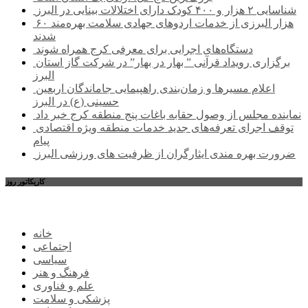
شناسایی ۲ هزار و ۴۰۰ کودک دارای اختلالات بینایی در البرز
۶۰ هزار البرزی از خدمات اردوهای جهادی سلامت بهره‌مند
شدند
دستگاه‌های اجرایی برای معرفی کرج همراه شوند
برگزاری رویداد قرآنی ” بهار در بهار” در شرکت گاز استان
البرز
اعلام مسیرها و زمان‌بندی راهپیمایی جاماندگان اربعین
حسینی (ع) در البرز
نماینده مجلس از وصول حقابه باغات پنج منطقه کرج خبر داد
توقف اجرای تعرفه‌های جدید خدمات منطقه ویژه اقتصادی
پیام
ضرورت بهره مندی ایثارگران از ظرفیت های ورزشی البرز
کاریکاتور روز
خانه
اجتماعی
سیاسی
فرهنگ و هنر
علم و فناوری
پزشکی و سلامت