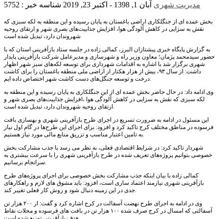
مدیریت شهری
آبان 1, 1398 - اکتبر 23, 2019
شناسه خبر : 5752
بخش عمده ای از جنگلکاری اراضی باغستان به پایان رسیده و این منطقه به لکه سبزی که
نقش به سزایی در کاهش آلودگی هوا، افزایش جذابیت‌های بصری شهر و ارتقای روحیه
شهروندان دارد، تبدیل شده است
به گزارش پایگاه خبری پیشتازان البرز، کمالی زاده در جلسه ستاد بازآفرینی استان که با
حضور سیدمحمد پژمان؛ معاون وزیر راه و شهرسازی و مدیرعامل شرکت بازآفرینی پایدار
شهری برگزار شد با اشاره به اقدامات شهرداری برای توسعه لکه‌های سبز شهر اظهار
داشت: از سال ۹۳، بیش از هزار هکتار از اراضی ملی منطقه باغستان را برای کاشت
درخت و توسعه جنگل‌های دست کاشت شهر اختصاص داده ایم.
وی ادامه داد: در حال حاضر بخش عمده ای از این جنگلکاری به پایان رسیده و این منطقه به
لکه سبزی که نقش به سزایی در کاهش آلودگی هوا ،افزایش جذابیت‌های بصری شهر و
ارتقای روحیه شهروندان دارد، تبدیل شده است.
این مسئول در ادامه به ضرورت تسریع در اجرای طرح بازآفرینی شهری و بهسازی بافت
فرسوده در مناطق مختلف کرج تاکید کرد و افزود: برای اجرای این طرح‌ها در گام اول نیاز
به تامین اعتبار مناسب و تزریق منابع مالی مورد نیاز هستیم.
شهردار تاکید کرد: در شرایط اقتصادی فعلی، به نظر می رسد با جذب مشارکت بخش
خصوصی بتوانیم پروژه‌های تعریف شده در طرح بازآفرینی شهری را با سرعت بیشتری به
سرانجام برسانیم.
کمالی زاده با بیان اینکه جذب مشارکت بخش خصوصی برای اجرای پروژه‌های طرح
بازآفرینی شهری نیازمند اعتماد سازی است، افزود: باید مشوق های لازم و راهکارهای
جدی در این زمینه دنبال شود و روش کار فعلی تغییر کند.
وی در ادامه به اجرای طرح نهضت آسفالت در کرج اشاره کرد و گفت: از ۲۰۰ هزار تن
آسفالتی که امسال در کرج صرف شده ۱۰۰ هزار تن در بافت های فرسوده و محلات نقاط
هدف بازآفرینی توزیع شده است.