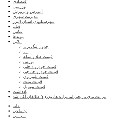
اقتصادی
ورزشی
آموزش و پرورش
مدیریت شهری
شهرستانهای استان البرز
فیلم
عکس
پیوندها
آنلاین
جدول لیگ برتر
ارز
قیمت طلا و سکه
بورس
قیمت خودرو داخلی
قیمت خودرو خارجی
قیمت تلویزیون
قیمت تبلت
قیمت موبایل
یادداشت
مرمت بنای تاریخی امامزاده هارون (ع) طالقان آغاز شد
خانه
اجتماعی
سیاسی