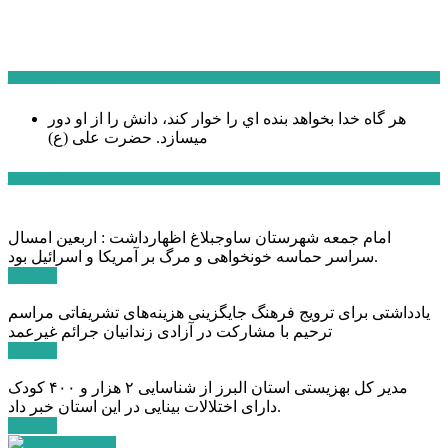
سخن روز
هر گاه خدا بخواهد بنده اي را خوار كند، دانش را از او دور
میسازد.
حضرت علی (ع)
آخرین اخبار:
امام جمعه شهرستان ساوجبلاغ اظهارداشت : اربعین امسال
سراسر حماسه خونخواهی و مرگ بر آمریکا و اسرائیل بود.
ادامه ...
یادداشتی برای ترویج فرهنگ جایگزینی هزینه‌های تشریفاتی مراسم
ترحیم با مشارکت در آزادی زندانیان جرائم غیرعمد
ادامه ...
مدیر کل بهزیستی استان البرز از شناسایی ۲ هزار و ۴۰۰ کودک
دارای اختلالات بینایی در این استان خبر داد.
ادامه ...