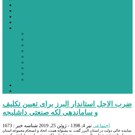
شهرستانهای استان البرز
فیلم
عکس
پیوندها
آنلاین
جدول لیگ برتر
ارز
قیمت طلا و سکه
بورس
قیمت خودرو داخلی
قیمت خودرو خارجی
قیمت تلویزیون
قیمت تبلت
قیمت موبایل
یادداشت
مرمت بنای تاریخی امامزاده هارون (ع) طالقان آغاز شد
ضرب الاجل استاندار البرز برای تعیین تکلیف
و ساماندهی لکه صنعتی داشلیجه
اجتماعی
تیر 4, 1398 - ژوئن 25, 2019
شناسه خبر : 1673
نماینده عالی دولت در استان البرز گفت: به پشتوانه همت، اتحاد و انسجام مجموعه استان