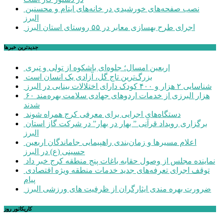
نصب صفحه‌های خورشیدی در خانه‌های ایتام و محسنین
البرز
اجرای طرح بهسازی معابر در ۵۵ روستای استان البرز
جديدترين خبرها
اربعین امسال؛ جلوه‌ای باشکوه از تولی و تبری
بزرگ‌ترین تاج گل، آزادی یک انسان است
شناسایی ۲ هزار و ۴۰۰ کودک دارای اختلالات بینایی در البرز
۶۰ هزار البرزی از خدمات اردوهای جهادی سلامت بهره‌مند
شدند
دستگاه‌های اجرایی برای معرفی کرج همراه شوند
برگزاری رویداد قرآنی ” بهار در بهار” در شرکت گاز استان
البرز
اعلام مسیرها و زمان‌بندی راهپیمایی جاماندگان اربعین
حسینی (ع) در البرز
نماینده مجلس از وصول حقابه باغات پنج منطقه کرج خبر داد
توقف اجرای تعرفه‌های جدید خدمات منطقه ویژه اقتصادی
پیام
ضرورت بهره مندی ایثارگران از ظرفیت های ورزشی البرز
کاریکاتور روز