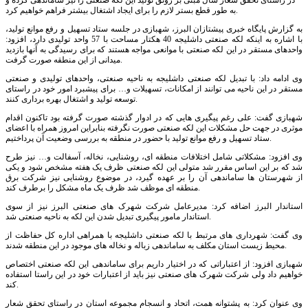
در راستای تحقق شعار سال مبنی بر رونق تولید این لکه صنعتی را نیز ساماندهی کرده و
به طور قطع بستر لازم را برای ایجاد اشتغال بیشتر فراهم خواهیم کرد.
به گزارش پایگاه خبری پیشتازان البرز، شهبازی در جلسه ستاد تسهیل و رفع موانع تولید،
با اشاره به اینکه لکه صنعتی داشلیجه 40 هکتار مساحت با 57 واحد تولیدی دارد، افزود:
واحدهای مستقر در این لکه صنعتی با موانعی مواجه هستند که برای رسیدگی به آنها بازدید
میدانی از این منطقه صورت گرفت.
وی ادامه داد: با تبدیل لکه صنعتی داشلیجه به ناحیه صنعتی، واحدهای تولیدی و صنعتی
مستقر در این ناحیه می توانند از امکانات، تسهیلات و… برای پیشبرد امور خود در راستای
توسعه تولید و اشتغال بهره برداری کنند.
شهبازی گفت: علی رغم پیگیری هایی که در ادوار گذشته صورت گرفته بود تاکنون اقدام
موثری در جهت حل مشکلات این لکه صنعتی صورت نگرفته بنابراین امروز همراه با اعضای
ستاد تسهیل و رفع موانع تولید با حضور در منطقه به بررسی وضعیت آن پرداختیم.
وی افزود: مشکلاتی شامل اختلافات منطقه ای، روشنایی، نخاله، آسفالت و… نیز طرح
شد که بر این اساس مقرر شد متولی این لکه صنعتی ظرف یک هفته مشخص شود و یکی
از شهرستان ها ساماندهی آن را بر عهده گیرد، در موضوع روشنایی نیز شرکت برق
منطقه ای موظف شد ظرف یک ماه مشکل را برطرف کند.
استاندار البرز اضافه کرد: مدیرعامل شرکت شهرک های صنعتی البرز نیز از سوی
استاندار مامور پیگیری تبدیل شدن این لکه به ناحیه صنعتی شد.
وی گفت: شهرداری های مرتبط با لکه صنعتی داشلیجه با همراهی اداره کل حفاظت از
محیط زیست استان مکلف به ساماندهی زباله و نخاله های موجود در این منطقه شدند.
شهبازی افزود: از اعتباراتی که در اختیار داریم برای ساماندهی این لکه صنعتی اختصاص
خواهیم داد ولی شرکت شهرک های صنعتی نیز باید از اعتبارات خود در این راستا استفاده
کند.
وی عنوان کرد: به پشتوانه همت، اتحاد و انسجام مجموعه استان در راستای تحقق شعار