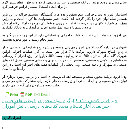
سال مبنی بر رونق تولید این لکه صنعتی را نیز ساماندهی کرده و به طور قطع بستر لازم
را برای ایجاد اشتغال بیشتر فراهم خواهیم کرد.
استاندار البرز به دنبال چرایی عدم تحقق وعده های گذشتگان نیستیم چراکه بر این باور
هستیم تمام توان خود را بکار گرفته اند، گفت: عمر مسئولیت ها کوتاه است و بنابراین
بویژه در شرایط کنونی باید درصدد اقدامات اجرایی و عملیاتی در جهت ارتقا رفاه آرامش
مردم باشیم تا وعده عمل نشده ای برای آیندگان به یادگار نگذاریم.
وی افزود: مصوبات این نشست قابلیت اجرایی و عملیاتی دارد از این رو به جد پیگیر به
سرانجام رسیدن امور محوله هستیم.
شهبازی در ادامه گفت: اکنون البرز روی ریل توسعه و پیشرفت و شکوفایی اقتصادی قرار
دارد و افتتاح شهرک دارویی برکت با 7 هزار نفر اشتغال، آغاز عملیات اجرایی اولین
شهرک گلخانه ای استان با 700 اشتغال، ایجاد پست 400 کیلوولتی برق، اجرای گازرسانی
به مناطق مسکونی و صنعتی، تخصیص آب و پساب برای واحدهای صنعتی، تبدیل لکه های
صنعتی به شهرک و ناحیه صنعتی و… بخشی از اقدامات هفته های اخیر این استان در این
راستا بوده است.
وی افزود: برنامه محور، متحد و منسجم اهداف توسعه ای استان را بر مدار بهره برداری از
توان بخش خصوصی و ایجاد بسترها و زیرساخت های لازم برای مشارکت های مردمی و
جلب توجه مسئولان ملی گام بر می داریم.
راهبری
خبر قبلی
کشف ١١٠ کیلوگرم مواد مخدر در قوطی های چسب
خبر بعدی
آغاز ثبت‌نام مجدد کتاب‌های درسی دانش آموزان
نوشته
اشتراک گذاری