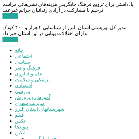
یادداشتی برای ترویج فرهنگ جایگزینی هزینه‌های تشریفاتی مراسم
ترحیم با مشارکت در آزادی زندانیان جرائم غیرعمد
ادامه ...
مدیر کل بهزیستی استان البرز از شناسایی ۲ هزار و ۴۰۰ کودک
دارای اختلالات بینایی در این استان خبر داد.
ادامه ...
خانه
اجتماعی
سیاسی
فرهنگ و هنر
علم و فناوری
پزشکی و سلامت
اقتصادی
ورزشی
آموزش و پرورش
مدیریت شهری
شهرستانهای استان البرز
فیلم
عکس
پیوندها
آنلاین
جدول لیگ برتر