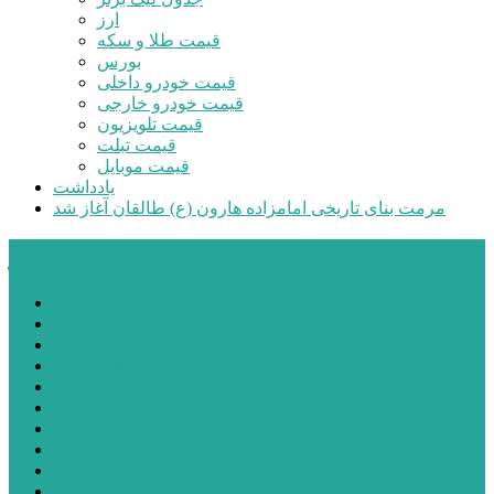
ارز
قیمت طلا و سکه
بورس
قیمت خودرو داخلی
قیمت خودرو خارجی
قیمت تلویزیون
قیمت تبلت
قیمت موبایل
یادداشت
مرمت بنای تاریخی امامزاده هارون (ع) طالقان آغاز شد
پیشتازان البرز
خانه
اجتماعی
سیاسی
فرهنگ و هنر
علم و فناوری
پزشکی و سلامت
اقتصادی
ورزشی
آموزش و پرورش
مدیریت شهری