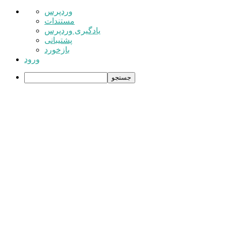
درباره
وردپرس
وردپرس
مستندات
یادگیری وردپرس
پشتیبانی
بازخورد
ورود
جستجو