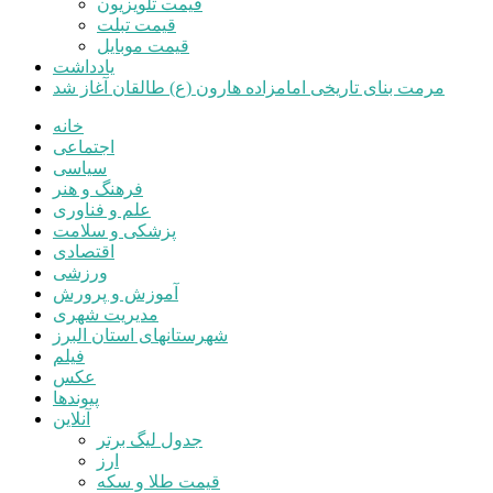
قیمت تلویزیون
قیمت تبلت
قیمت موبایل
یادداشت
مرمت بنای تاریخی امامزاده هارون (ع) طالقان آغاز شد
خانه
اجتماعی
سیاسی
فرهنگ و هنر
علم و فناوری
پزشکی و سلامت
اقتصادی
ورزشی
آموزش و پرورش
مدیریت شهری
شهرستانهای استان البرز
فیلم
عکس
پیوندها
آنلاین
جدول لیگ برتر
ارز
قیمت طلا و سکه