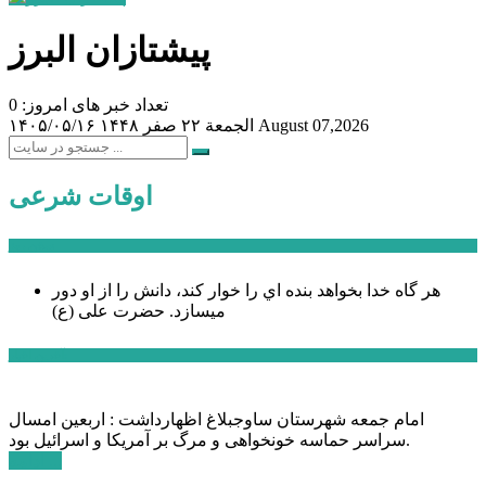
پیشتازان البرز
تعداد خبر های امروز: 0
August 07,2026
الجمعة ۲۲ صفر ۱۴۴۸
۱۴۰۵/۰۵/۱۶
اوقات شرعی
سخن روز
هر گاه خدا بخواهد بنده اي را خوار كند، دانش را از او دور
میسازد.
حضرت علی (ع)
آخرین اخبار:
امام جمعه شهرستان ساوجبلاغ اظهارداشت : اربعین امسال
سراسر حماسه خونخواهی و مرگ بر آمریکا و اسرائیل بود.
ادامه ...