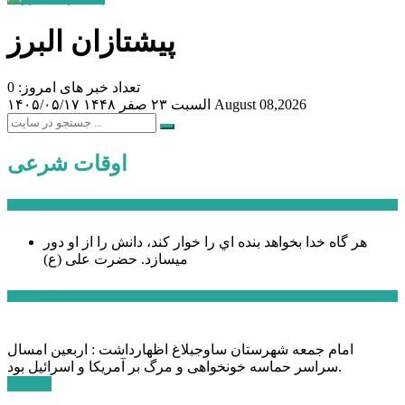
پیشتازان البرز
تعداد خبر های امروز: 0
August 08,2026
السبت ۲۳ صفر ۱۴۴۸
۱۴۰۵/۰۵/۱۷
اوقات شرعی
سخن روز
هر گاه خدا بخواهد بنده اي را خوار كند، دانش را از او دور
میسازد.
حضرت علی (ع)
آخرین اخبار:
امام جمعه شهرستان ساوجبلاغ اظهارداشت : اربعین امسال
سراسر حماسه خونخواهی و مرگ بر آمریکا و اسرائیل بود.
ادامه ...