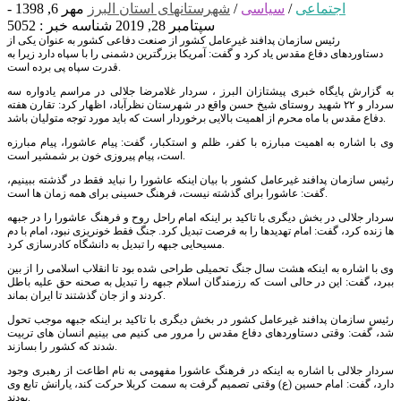
اجتماعی
/
سیاسی
/
شهرستانهای استان البرز
مهر 6, 1398 -
سپتامبر 28, 2019
شناسه خبر : 5052
رئیس سازمان پدافند غیرعامل کشور از صنعت دفاعی کشور به عنوان یکی از
دستاوردهای دفاع مقدس یاد کرد و گفت: آمریکا بزرگترین دشمنی را با سپاه دارد زیرا به
قدرت سپاه پی برده است.
به گزارش پایگاه خبری پیشتازان البرز ، سردار غلامرضا جلالی در مراسم یادواره سه
سردار و ۲۲ شهید روستای شیخ حسن واقع در شهرستان نظرآباد، اظهار کرد: تقارن هفته
دفاع مقدس با ماه محرم از اهمیت بالایی برخوردار است که باید مورد توجه متولیان باشد.
وی با اشاره به اهمیت مبارزه با کفر، ظلم و استکبار، گفت: پیام عاشورا، پیام مبارزه
است، پیام پیروزی خون بر شمشیر است.
رئیس سازمان پدافند غیرعامل کشور با بیان اینکه عاشورا را نباید فقط در گذشته ببینیم،
گفت: عاشورا برای گذشته نیست، فرهنگ حسینی برای همه زمان ها است.
سردار جلالی در بخش دیگری با تاکید بر اینکه امام راحل روح و فرهنگ عاشورا را در جبهه
ها زنده کرد، گفت: امام تهدیدها را به فرصت تبدیل کرد. جنگ فقط خونریزی نبود، امام با دم
مسیحایی جبهه را تبدیل به دانشگاه کادرسازی کرد.
وی با اشاره به اینکه هشت سال جنگ تحمیلی طراحی شده بود تا انقلاب اسلامی را از بین
ببرد، گفت: این در حالی است که رزمندگان اسلام جبهه را تبدیل به صحنه حق علیه باطل
کردند و از جان گذشتند تا ایران بماند.
رئیس سازمان پدافند غیرعامل کشور در بخش دیگری با تاکید بر اینکه جبهه موجب تحول
شد، گفت: وقتی دستاوردهای دفاع مقدس را مرور می کنیم می بینیم انسان های تربیت
شدند که کشور را بسازند.
سردار جلالی با اشاره به اینکه در فرهنگ عاشورا مفهومی به نام اطاعت از رهبری وجود
دارد، گفت: امام حسین (ع) وقتی تصمیم گرفت به سمت کربلا حرکت کند، یارانش تابع وی
بودند.