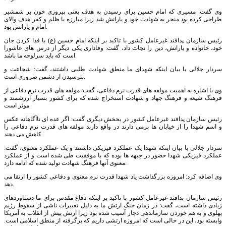
وی گفت: مسیری که امام حسین برای رسیدن به هدف یعنی پیروزی خون بر شمشیر
طراحی کرده بود منجر به شهادت خود و یارانش شد زیرا مبارزه با ظلم و کفر هدف والای
امام و یارانش بود.
رئیس سازمان پدافند غیرعامل کشور با تاکید بر اینکه امام حسین (ع) با فدا کردن جان
خود، خانواده و یارانش، دین را نجات داد، گفت: وفاداری یکی دیگر از درس های عاشورا
است که باید سرلوحه ما باشد.
سردار جلالی با بیان اینکه شهدای ما منطق شهادت طلبی داشتند، گفت: شجاعت و
نترسیدن از دشمن ضروری است.
وی با اشاره به اهمیت مولفه های قدرت نرم دفاعی، گفت: مولفه های قدرت نرم دفاعی از
فرهنگ شیعه و فرهنگ جهاد و شهادت استخراج شده که برای کشور بسیار ارزشمند و
موثر است.
رئیس سازمان پدافند غیرعامل کشور در بحخش دیگری گفت: اگر عده ای ناآگاهانه عکس
و اسم شهدا را از خیابان ها برمی دارند در واقع دارند مولفه های قدرت نرم دفاعی را
کاهش می دهند.
سردار جلالی با بیان اینکه شهدا یک عملکرد فیزیکی داشتند و یک عملکرد معنوی، گفت:
عملکرد فیزیکی شهدا حضور در جبهه ها بوده که با موفقیت طی شده است و از عملکرد
معنوی آنها فرهنگ شهادت تولید شده که ادامه دارد.
وی اضافه کرد: امروزه بزرگداشت یاد شهدا قدرت نرم معنوی و دفاعی کشور را ارتقا می
دهد.
رئیس سازمان پدافند غیرعامل کشور با تاکید بر اینکه دفاع مقدس برای ما دستاوردهای
زیادی داشته است، گفت: در زمان جنگ ارتش ما به دلیل تغییرات ناشی از سقوط رژیم
پهلوی و به هم خوردن سازماندهی دچار آسیب شده بود زیرا ارتش پیش از انقلاب به آمریکا
وابسته بود، این در حالی است که امروزه ارتشی داریم که برگرفته از منطق اسلامی است.