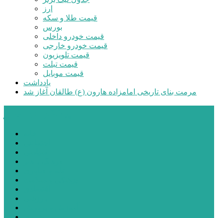
ارز
قیمت طلا و سکه
بورس
قیمت خودرو داخلی
قیمت خودرو خارجی
قیمت تلویزیون
قیمت تبلت
قیمت موبایل
یادداشت
مرمت بنای تاریخی امامزاده هارون (ع) طالقان آغاز شد
پیشتازان البرز
خانه
اجتماعی
سیاسی
فرهنگ و هنر
علم و فناوری
پزشکی و سلامت
اقتصادی
ورزشی
آموزش و پرورش
مدیریت شهری