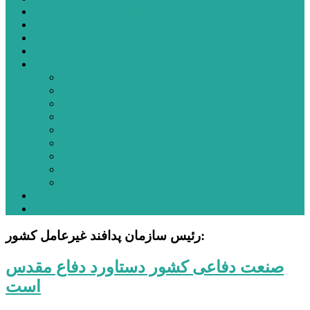
شهرستانهای استان البرز
فیلم
عکس
پیوندها
آنلاین
جدول لیگ برتر
ارز
قیمت طلا و سکه
بورس
قیمت خودرو داخلی
قیمت خودرو خارجی
قیمت تلویزیون
قیمت تبلت
قیمت موبایل
یادداشت
مرمت بنای تاریخی امامزاده هارون (ع) طالقان آغاز شد
رئیس سازمان پدافند غیرعامل کشور:
صنعت دفاعی کشور دستاورد دفاع مقدس
است