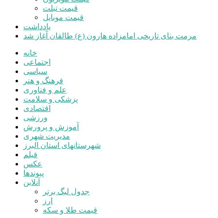
قیمت تبلت
قیمت موبایل
یادداشت
مرمت بنای تاریخی امامزاده هارون (ع) طالقان آغاز شد
خانه
اجتماعی
سیاسی
فرهنگ و هنر
علم و فناوری
پزشکی و سلامت
اقتصادی
ورزشی
آموزش و پرورش
مدیریت شهری
شهرستانهای استان البرز
فیلم
عکس
پیوندها
آنلاین
جدول لیگ برتر
ارز
قیمت طلا و سکه