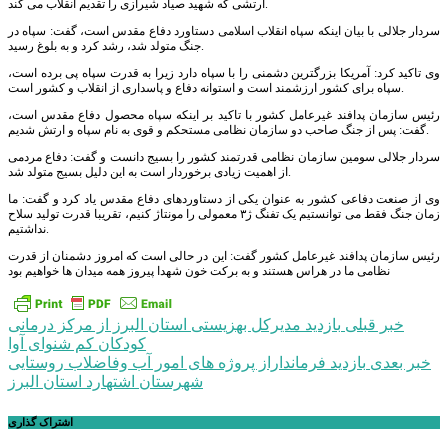
ارتشی که شهید صیاد شیرازی را تقدیم انقلاب می کند.
سردار جلالی با بیان اینکه سپاه انقلاب اسلامی دستاورد دفاع مقدس است، گفت: سپاه در
جنگ متولد شد، رشد کرد و به بلوغ رسید.
وی تاکید کرد: آمریکا بزرگترین دشمنی را با سپاه دارد زیرا به قدرت سپاه پی برده است،
سپاه برای کشور ارزشمند است و استوانه دفاع و پاسداری از انقلاب و کشور است.
رئیس سازمان پدافند غیرعامل کشور با تاکید بر اینکه سپاه محصول دفاع مقدس است،
گفت: پس از جنگ صاحب دو سازمان نظامی مستحکم و قوی به نام سپاه و ارتش شدیم.
سردار جلالی سومین سازمان نظامی قدرتمند کشور را بسیج دانست و گفت: دفاع مردمی
از اهمیت زیادی برخوردار است به این دلیل بسیج متولد شد.
وی از صنعت دفاعی کشور به عنوان یکی از دستاوردهای دفاع مقدس یاد کرد و گفت: ما
زمان جنگ فقط می توانستیم یک تفنگ ژ۳ معمولی را مونتاژ کنیم، تقریبا قدرت تولید سلاح
نداشتیم.
رئیس سازمان پدافند غیرعامل کشور گفت: این در حالی است که امروز دشمنان از قدرت
نظامی ما در هراس هستند و به برکت خون شهدا پیروز همه میدان ها خواهیم بود
راهبری
خبر قبلی
بازدید مدیرکل بهزیستی استان البرز از مرکز درمانی
کودکان کم شنوای آوا
نوشته
خبر بعدی
بازدید فرمانداراز پروژه های امور آب وفاضلاب روستایی
شهرستان اشتهارد استان البرز
اشتراک گذاری