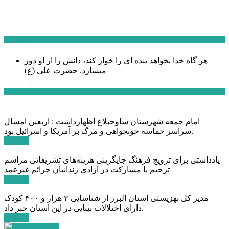
سخن روز
هر گاه خدا بخواهد بنده اي را خوار كند، دانش را از او دور
میسازد.
حضرت علی (ع)
آخرین اخبار:
امام جمعه شهرستان ساوجبلاغ اظهارداشت : اربعین امسال
سراسر حماسه خونخواهی و مرگ بر آمریکا و اسرائیل بود.
ادامه ...
یادداشتی برای ترویج فرهنگ جایگزینی هزینه‌های تشریفاتی مراسم
ترحیم با مشارکت در آزادی زندانیان جرائم غیرعمد
ادامه ...
مدیر کل بهزیستی استان البرز از شناسایی ۲ هزار و ۴۰۰ کودک
دارای اختلالات بینایی در این استان خبر داد.
ادامه ...