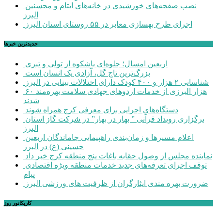
نصب صفحه‌های خورشیدی در خانه‌های ایتام و محسنین
البرز
اجرای طرح بهسازی معابر در ۵۵ روستای استان البرز
جديدترين خبرها
اربعین امسال؛ جلوه‌ای باشکوه از تولی و تبری
بزرگ‌ترین تاج گل، آزادی یک انسان است
شناسایی ۲ هزار و ۴۰۰ کودک دارای اختلالات بینایی در البرز
۶۰ هزار البرزی از خدمات اردوهای جهادی سلامت بهره‌مند
شدند
دستگاه‌های اجرایی برای معرفی کرج همراه شوند
برگزاری رویداد قرآنی ” بهار در بهار” در شرکت گاز استان
البرز
اعلام مسیرها و زمان‌بندی راهپیمایی جاماندگان اربعین
حسینی (ع) در البرز
نماینده مجلس از وصول حقابه باغات پنج منطقه کرج خبر داد
توقف اجرای تعرفه‌های جدید خدمات منطقه ویژه اقتصادی
پیام
ضرورت بهره مندی ایثارگران از ظرفیت های ورزشی البرز
کاریکاتور روز