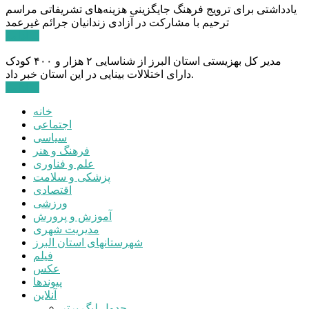
یادداشتی برای ترویج فرهنگ جایگزینی هزینه‌های تشریفاتی مراسم
ترحیم با مشارکت در آزادی زندانیان جرائم غیرعمد
ادامه ...
مدیر کل بهزیستی استان البرز از شناسایی ۲ هزار و ۴۰۰ کودک
دارای اختلالات بینایی در این استان خبر داد.
ادامه ...
خانه
اجتماعی
سیاسی
فرهنگ و هنر
علم و فناوری
پزشکی و سلامت
اقتصادی
ورزشی
آموزش و پرورش
مدیریت شهری
شهرستانهای استان البرز
فیلم
عکس
پیوندها
آنلاین
جدول لیگ برتر