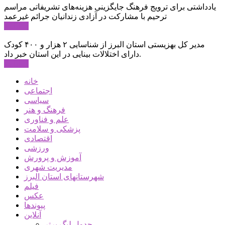
یادداشتی برای ترویج فرهنگ جایگزینی هزینه‌های تشریفاتی مراسم
ترحیم با مشارکت در آزادی زندانیان جرائم غیرعمد
ادامه ...
مدیر کل بهزیستی استان البرز از شناسایی ۲ هزار و ۴۰۰ کودک
دارای اختلالات بینایی در این استان خبر داد.
ادامه ...
خانه
اجتماعی
سیاسی
فرهنگ و هنر
علم و فناوری
پزشکی و سلامت
اقتصادی
ورزشی
آموزش و پرورش
مدیریت شهری
شهرستانهای استان البرز
فیلم
عکس
پیوندها
آنلاین
جدول لیگ برتر