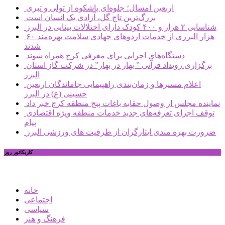
اربعین امسال؛ جلوه‌ای باشکوه از تولی و تبری
بزرگ‌ترین تاج گل، آزادی یک انسان است
شناسایی ۲ هزار و ۴۰۰ کودک دارای اختلالات بینایی در البرز
۶۰ هزار البرزی از خدمات اردوهای جهادی سلامت بهره‌مند
شدند
دستگاه‌های اجرایی برای معرفی کرج همراه شوند
برگزاری رویداد قرآنی ” بهار در بهار” در شرکت گاز استان
البرز
اعلام مسیرها و زمان‌بندی راهپیمایی جاماندگان اربعین
حسینی (ع) در البرز
نماینده مجلس از وصول حقابه باغات پنج منطقه کرج خبر داد
توقف اجرای تعرفه‌های جدید خدمات منطقه ویژه اقتصادی
پیام
ضرورت بهره مندی ایثارگران از ظرفیت های ورزشی البرز
کاریکاتور روز
خانه
اجتماعی
سیاسی
فرهنگ و هنر