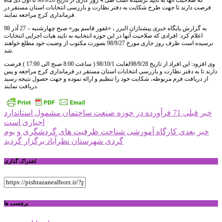
که صلاحیت آنها به تایید نرسیده است طی 4 روز کاری از تاریخ 98/9/28 تا اول دی ماه
فرصت دارند تا جهت طرح شکایت به دفتر نظارت و بازرسی انتخابات استان مستقر در
فرمانداری کرج مراجعه نمایند.
به گزارش پایگاه خبری پیشتازان البرز ، «غفور قاسم پور» صبح چهارشنبه – 27 آذر 98
اعلام کرد: افرادی که صلاحیت آنها در این حوزه انتخابیه به تایید هیات اجرایی انتخابات
نرسیده است ظرف روز جاری مورخ 98/9/27 بصورت مکتوب از وضیت خود مطلع خواهند
شد.
وی افزود: این افراد از تاریخ 98/9/28لغایت 98/10/1 ( ساعت 8:00 صبح الی 17:00 ) فرصت
دارند تا به دفتر نظارت و بازرسی انتخابات استان مستقر در فرمانداری کرج مراجعه و پس
از دریافت فرم مربوطه، شکایت خود را تنظیم و ارائه نموده و جهت حصول نتیجه رسید
دریافت نمایند.
راهبری
خبر قبلی
71 فرآورده در حوزه صنعت ساختمان مشمول استاندارد
اجباری است
نوشته
خبر بعدی
کارگاه آموزشی شناخت ظرفیت های گردشگری و بوم
گردی شهرستان نظرآباد برگزار گردید
اشتراک گذاری
برچسب ها