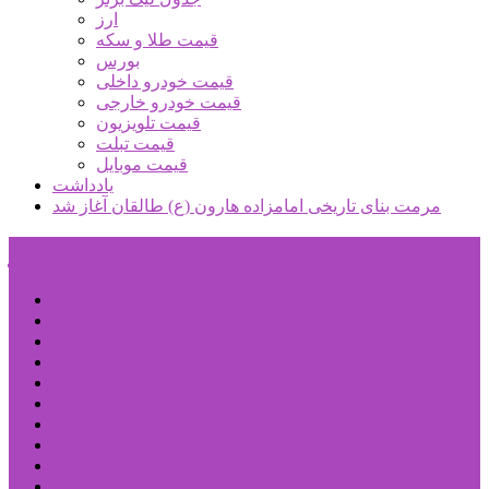
ارز
قیمت طلا و سکه
بورس
قیمت خودرو داخلی
قیمت خودرو خارجی
قیمت تلویزیون
قیمت تبلت
قیمت موبایل
یادداشت
مرمت بنای تاریخی امامزاده هارون (ع) طالقان آغاز شد
پیشتازان البرز
خانه
اجتماعی
سیاسی
فرهنگ و هنر
علم و فناوری
پزشکی و سلامت
اقتصادی
ورزشی
آموزش و پرورش
مدیریت شهری