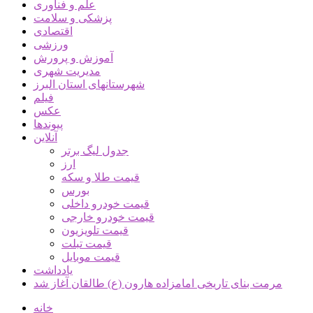
علم و فناوری
پزشکی و سلامت
اقتصادی
ورزشی
آموزش و پرورش
مدیریت شهری
شهرستانهای استان البرز
فیلم
عکس
پیوندها
آنلاین
جدول لیگ برتر
ارز
قیمت طلا و سکه
بورس
قیمت خودرو داخلی
قیمت خودرو خارجی
قیمت تلویزیون
قیمت تبلت
قیمت موبایل
یادداشت
مرمت بنای تاریخی امامزاده هارون (ع) طالقان آغاز شد
خانه