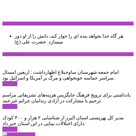
سخن روز
هر گاه خدا بخواهد بنده اي را خوار كند، دانش را از او دور
میسازد.
حضرت علی (ع)
آخرین اخبار:
امام جمعه شهرستان ساوجبلاغ اظهارداشت : اربعین امسال
سراسر حماسه خونخواهی و مرگ بر آمریکا و اسرائیل بود.
ادامه ...
یادداشتی برای ترویج فرهنگ جایگزینی هزینه‌های تشریفاتی مراسم
ترحیم با مشارکت در آزادی زندانیان جرائم غیرعمد
ادامه ...
مدیر کل بهزیستی استان البرز از شناسایی ۲ هزار و ۴۰۰ کودک
دارای اختلالات بینایی در این استان خبر داد.
ادامه ...