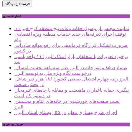
اخبار اقتصادی
نماینده مجلس از وصول حقابه باغات پنج منطقه کرج خبر داد
توقف اجرای تعرفه‌های جدید خدمات منطقه ویژه اقتصادی
پیام
ضرورت تشکیل قرارگاه فرماندهی برای رفع موانع صادرات
در کشور
برخورد تعزیرات با متخلفان بازار املاک البرز؛ ۱۱ واحد پلمب
شد
بهسازی ۸۵ موتورخانه در البرز طی سه‌ماهه نخست امسال
درخواست نگاه ویژه ملی به توسعه البرز
البرز رتبه چهارم اشتغال صنعتی کشور؛ ۱۸۶ هزار نفر شاغل
در بخش صنعت
پیگیری حقابه باغداران ماهدشت و مقابله با چاه‌های غیرمجاز
در دستور کار است
نصب صفحه‌های خورشیدی در خانه‌های ایتام و محسنین
البرز
اجرای طرح بهسازی معابر در ۵۵ روستای استان البرز
جديدترين خبرها