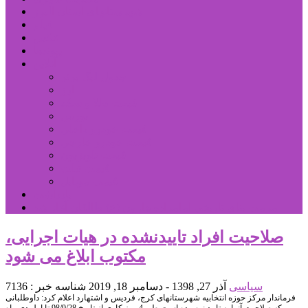
شهرستانهای استان البرز
فیلم
عکس
پیوندها
آنلاین
جدول لیگ برتر
ارز
قیمت طلا و سکه
بورس
قیمت خودرو داخلی
قیمت خودرو خارجی
قیمت تلویزیون
قیمت تبلت
قیمت موبایل
یادداشت
مرمت بنای تاریخی امامزاده هارون (ع) طالقان آغاز شد
صلاحیت افراد تاییدنشده در هیات اجرایی،
مکتوب ابلاغ می شود
سیاسی
آذر 27, 1398 - دسامبر 18, 2019
شناسه خبر : 7136
فرماندار مرکز حوزه انتخابیه شهرستانهای کرج، فردیس و اشتهارد اعلام کرد: داوطلبانی