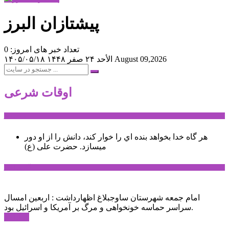
پیشتازان البرز
تعداد خبر های امروز: 0
August 09,2026
الأحد ۲۴ صفر ۱۴۴۸
۱۴۰۵/۰۵/۱۸
اوقات شرعی
سخن روز
هر گاه خدا بخواهد بنده اي را خوار كند، دانش را از او دور
میسازد.
حضرت علی (ع)
آخرین اخبار:
امام جمعه شهرستان ساوجبلاغ اظهارداشت : اربعین امسال
سراسر حماسه خونخواهی و مرگ بر آمریکا و اسرائیل بود.
ادامه ...