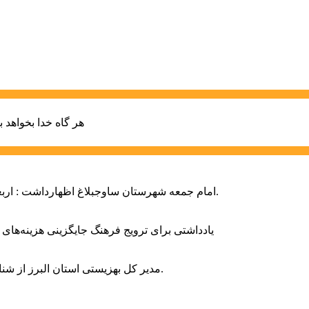
هر گاه خدا بخواهد ب
امام جمعه شهرستان ساوجبلاغ اظهارداشت : اربعین امسال سراسر حماسه خونخواهی و مرگ بر آمریکا و اسرائیل بود.
یادداشتی برای ترویج فرهنگ جایگزینی هزینه‌های
مدیر کل بهزیستی استان البرز از شناسایی ۲ هزار و ۴۰۰ کودک دارای اختلالات بینایی در این استان خبر داد.