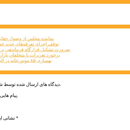
نماینده مجلس از وصول حقابه
توقف اجرای تعرفه‌های جدید خد
ضرورت تشکیل قرارگاه فرماندهی برا
برخورد تعزیرات با متخلفان بازار املاک البرز
بهسازی ۸۵ موتورخانه در البرز طی سه‌ماهه نخست امسال
دیدگاه های ارسال شده توسط شما، پس از تایید توسط خبرگزاری الف در وب منتشر خواهد شد.
پیام هایی که به غیر از زبان فارسی یا غیر مرتبط باشد منتشر نخواهد شد.
*
بخش‌های موردنیاز علامت‌گذاری شده‌اند
نشانی ای