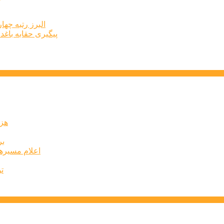
البرز رتبه چهارم اشتغال 
پیگیری حقابه باغد
۶۰ 
بر
اعلام مسیرها
ت