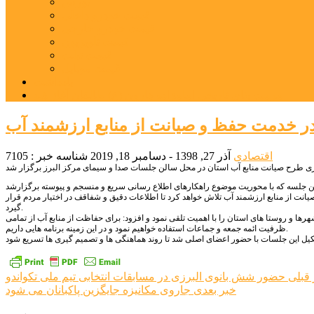
بورس
قیمت خودرو داخلی
قیمت خودرو خارجی
قیمت تلویزیون
قیمت تبلت
قیمت موبایل
یادداشت
مرمت بنای تاریخی امامزاده هارون (ع) طالقان آغاز شد
 در خدمت حفظ و صیانت از منابع ارزشمند آب
اقتصادی
آذر 27, 1398 - دسامبر 18, 2019
شناسه خبر : 7105
ی طرح صیانت منابع آب استان در محل سالن جلسات صدا و سیمای مرکز البرز برگزار شد
نت از منابع ارزشمند آب تلاش خواهد کرد تا اطلاعات دقیق و شفاقف در اختیار مردم قرار
گیرد.
رها و روستا های استان را با اهمیت تلقی نمود و افزود: برای حفاظت از منابع آب از تمامی
ظرفیت ائمه جمعه و جماعات استفاده خواهیم نمود و در این زمینه برنامه هایی داریم.
راهبری
 قبلی
حضور شش بانوی البرزی در مسابقات انتخابی تیم ملی تکواندو
خبر بعدی
جاروی مکانیزه جایگزین پاکبانان می شود
نوشته