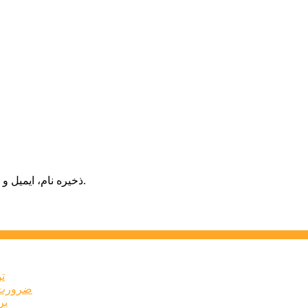
ذخیره نام، ایمیل و وبسایت من در مرورگر برای زمانی که دوباره دیدگاهی می‌نویسم.
ت
ضرورت ت
برخ