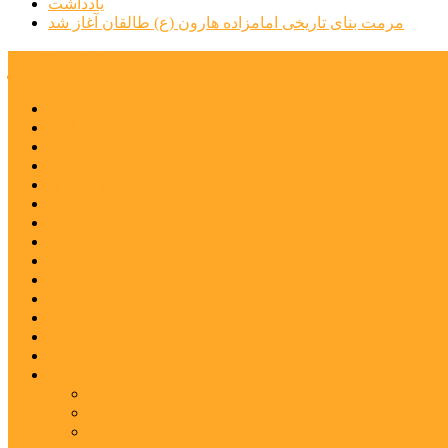
یادداشت
مرمت بنای تاریخی امامزاده هارون (ع) طالقان آغاز شد
پیشتازان البرز
خانه
اجتماعی
سیاسی
فرهنگ و هنر
علم و فناوری
پزشکی و سلامت
اقتصادی
ورزشی
آموزش و پرورش
مدیریت شهری
شهرستانهای استان البرز
فیلم
عکس
پیوندها
آنلاین
جدول لیگ برتر
ارز
قیمت طلا و سکه