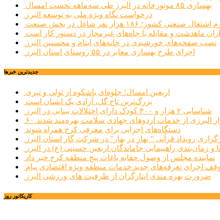
بهسازی ۸۵ موتورخانه در البرز طی سه‌ماهه نخست امسال
درخواست نگاه ویژه ملی به توسعه البرز
صنعتی کشور؛ ۱۸۶ هزار نفر شاغل در بخش صنعت
اران ماهدشت و مقابله با چاه‌های غیرمجاز در دستور کار است
نصب صفحه‌های خورشیدی در خانه‌های ایتام و محسنین البرز
اجرای طرح بهسازی معابر در ۵۵ روستای استان البرز
جديدترين خبرها
اربعین امسال؛ جلوه‌ای باشکوه از تولی و تبری
بزرگ‌ترین تاج گل، آزادی یک انسان است
شناسایی ۲ هزار و ۴۰۰ کودک دارای اختلالات بینایی در البرز
هزار البرزی از خدمات اردوهای جهادی سلامت بهره‌مند شدند
دستگاه‌های اجرایی برای معرفی کرج همراه شوند
گزاری رویداد قرآنی ” بهار در بهار” در شرکت گاز استان البرز
 و زمان‌بندی راهپیمایی جاماندگان اربعین حسینی (ع) در البرز
نماینده مجلس از وصول حقابه باغات پنج منطقه کرج خبر داد
وقف اجرای تعرفه‌های جدید خدمات منطقه ویژه اقتصادی پیام
ضرورت بهره مندی ایثارگران از ظرفیت های ورزشی البرز
کاریکاتور روز