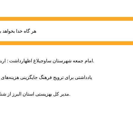
هر گاه خدا بخواهد ب
امام جمعه شهرستان ساوجبلاغ اظهارداشت : اربعین امسال سراسر حماسه خونخواهی و مرگ بر آمریکا و اسرائیل بود.
یادداشتی برای ترویج فرهنگ جایگزینی هزینه‌های
مدیر کل بهزیستی استان البرز از شناسایی ۲ هزار و ۴۰۰ کودک دارای اختلالات بینایی در این استان خبر داد.