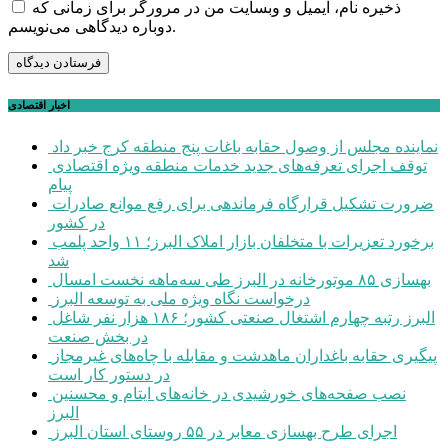
ذخیره نام، ایمیل و وبسایت من در مرورگر برای زمانی که
دوباره دیدگاهی می‌نویسم.
اخبار اقتصادی
نماینده مجلس از وصول حقابه باغات پنج منطقه کرج خبر داد
توقف اجرای تعرفه‌های جدید خدمات منطقه ویژه اقتصادی
پیام
ضرورت تشکیل قرارگاه فرماندهی برای رفع موانع صادرات
در کشور
برخورد تعزیرات با متخلفان بازار املاک البرز؛ ۱۱ واحد پلمب
شد
بهسازی ۸۵ موتورخانه در البرز طی سه‌ماهه نخست امسال
درخواست نگاه ویژه ملی به توسعه البرز
البرز رتبه چهارم اشتغال صنعتی کشور؛ ۱۸۶ هزار نفر شاغل
در بخش صنعت
پیگیری حقابه باغداران ماهدشت و مقابله با چاه‌های غیرمجاز
در دستور کار است
نصب صفحه‌های خورشیدی در خانه‌های ایتام و محسنین
البرز
اجرای طرح بهسازی معابر در ۵۵ روستای استان البرز