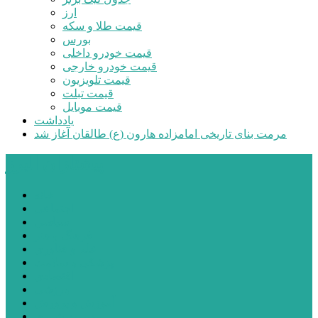
ارز
قیمت طلا و سکه
بورس
قیمت خودرو داخلی
قیمت خودرو خارجی
قیمت تلویزیون
قیمت تبلت
قیمت موبایل
یادداشت
مرمت بنای تاریخی امامزاده هارون (ع) طالقان آغاز شد
پیشتازان البرز
خانه
اجتماعی
سیاسی
فرهنگ و هنر
علم و فناوری
پزشکی و سلامت
اقتصادی
ورزشی
آموزش و پرورش
مدیریت شهری