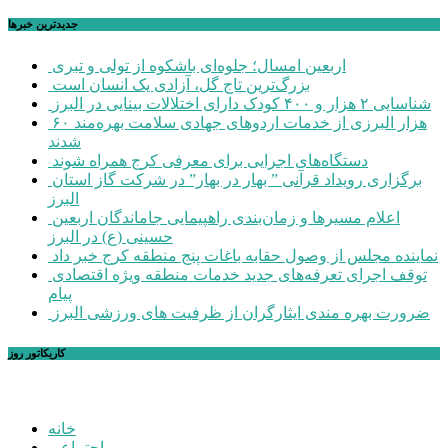
جديدترين خبرها
اربعین امسال؛ جلوه‌ای باشکوه از تولی و تبری
بزرگ‌ترین تاج گل، آزادی یک انسان است
شناسایی ۲ هزار و ۴۰۰ کودک دارای اختلالات بینایی در البرز
۶۰ هزار البرزی از خدمات اردوهای جهادی سلامت بهره‌مند
شدند
دستگاه‌های اجرایی برای معرفی کرج همراه شوند
برگزاری رویداد قرآنی ” بهار در بهار” در شرکت گاز استان
البرز
اعلام مسیرها و زمان‌بندی راهپیمایی جاماندگان اربعین
حسینی (ع) در البرز
نماینده مجلس از وصول حقابه باغات پنج منطقه کرج خبر داد
توقف اجرای تعرفه‌های جدید خدمات منطقه ویژه اقتصادی
پیام
ضرورت بهره مندی ایثارگران از ظرفیت های ورزشی البرز
کاریکاتور روز
خانه
اجتماعی