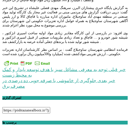
وکشف 2 میلیارد و 500 میلیون ریال مواد اولیه قاچاق از آن خبرداد.
به گزارش پایگاه خبری پیشتازان البرز، سرهنگ مهدی فضلی علیشاه در تشریح این خبر
گفت: درپی دریافت گزارش های مردمی مبنی بر فعالیت غیر مجاز یک کارگاه تولید مواد
صنعتی در منطقه مهدی آباد ساوجبلاغ، ماموران اداره مبارزه با قاچاق کالا و ارز پلیس
آگاهی شهرستان ساوجبلاغ به همراه عوامل اداره تعزیرات حکومتی این شهرستان برای
بررسی موضوع به محل مورد نظر اعزام شدند.
وی افزود: در بازرسی از این کارگاه مقادیر زیادی مواد اولیه ساخت اسپری انژکتور ،
شیشه شور خودرو و … قاچاق و تعداد زیادی ملزومات صنعتی از قبیل اسپری انژکتور و
شیشه شور تولید شده با برندهای جعلی آماده عرضه به بازارکشف شد .
فرمانده انتظامی شهرستان ساوجبلاغ گفت : بر اساس نظر کارشناسان اداره تعزیزات
حکومتی ، ارزش تقریبی موادکشف شده 2میلیارد و500میلیون ریال برآورد شده است.
راهبری
خبر قبلی
توجه به معرفی مشاغل سبز با هدف توسعه پایدار و کمک
به محیط زیست
نوشته
خبر بعدی
جلوگیری از خاموشی با صرفه جویی ده درصدی در
مصرف برق
اشتراک گذاری
برچسب ها