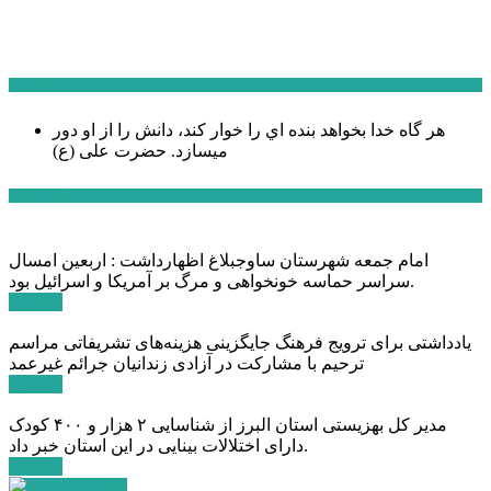
سخن روز
هر گاه خدا بخواهد بنده اي را خوار كند، دانش را از او دور
میسازد.
حضرت علی (ع)
آخرین اخبار:
امام جمعه شهرستان ساوجبلاغ اظهارداشت : اربعین امسال
سراسر حماسه خونخواهی و مرگ بر آمریکا و اسرائیل بود.
ادامه ...
یادداشتی برای ترویج فرهنگ جایگزینی هزینه‌های تشریفاتی مراسم
ترحیم با مشارکت در آزادی زندانیان جرائم غیرعمد
ادامه ...
مدیر کل بهزیستی استان البرز از شناسایی ۲ هزار و ۴۰۰ کودک
دارای اختلالات بینایی در این استان خبر داد.
ادامه ...