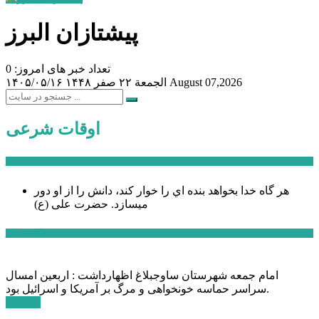
پیشتازان البرز
تعداد خبر های امروز: 0
August 07,2026
الجمعة ۲۲ صفر ۱۴۴۸
۱۴۰۵/۰۵/۱۶
اوقات شرعی
سخن روز
هر گاه خدا بخواهد بنده اي را خوار كند، دانش را از او دور
میسازد.
حضرت علی (ع)
آخرین اخبار:
امام جمعه شهرستان ساوجبلاغ اظهارداشت : اربعین امسال
سراسر حماسه خونخواهی و مرگ بر آمریکا و اسرائیل بود.
ادامه ...