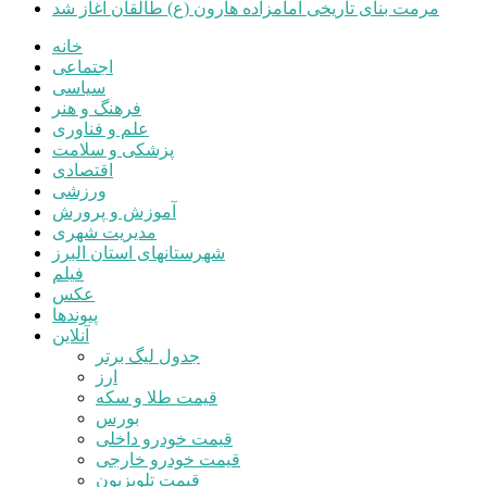
مرمت بنای تاریخی امامزاده هارون (ع) طالقان آغاز شد
خانه
اجتماعی
سیاسی
فرهنگ و هنر
علم و فناوری
پزشکی و سلامت
اقتصادی
ورزشی
آموزش و پرورش
مدیریت شهری
شهرستانهای استان البرز
فیلم
عکس
پیوندها
آنلاین
جدول لیگ برتر
ارز
قیمت طلا و سکه
بورس
قیمت خودرو داخلی
قیمت خودرو خارجی
قیمت تلویزیون