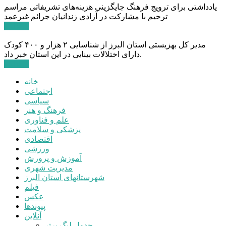
یادداشتی برای ترویج فرهنگ جایگزینی هزینه‌های تشریفاتی مراسم
ترحیم با مشارکت در آزادی زندانیان جرائم غیرعمد
ادامه ...
مدیر کل بهزیستی استان البرز از شناسایی ۲ هزار و ۴۰۰ کودک
دارای اختلالات بینایی در این استان خبر داد.
ادامه ...
خانه
اجتماعی
سیاسی
فرهنگ و هنر
علم و فناوری
پزشکی و سلامت
اقتصادی
ورزشی
آموزش و پرورش
مدیریت شهری
شهرستانهای استان البرز
فیلم
عکس
پیوندها
آنلاین
جدول لیگ برتر