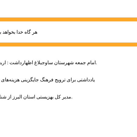
هر گاه خدا بخواهد ب
امام جمعه شهرستان ساوجبلاغ اظهارداشت : اربعین امسال سراسر حماسه خونخواهی و مرگ بر آمریکا و اسرائیل بود.
یادداشتی برای ترویج فرهنگ جایگزینی هزینه‌های
مدیر کل بهزیستی استان البرز از شناسایی ۲ هزار و ۴۰۰ کودک دارای اختلالات بینایی در این استان خبر داد.