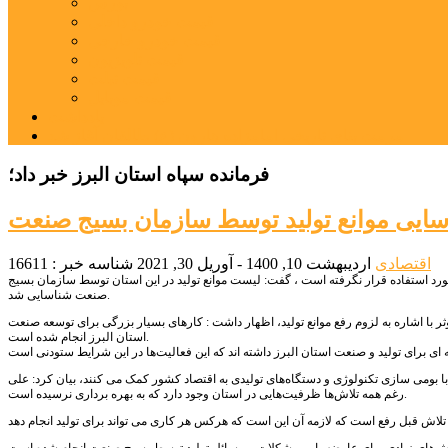
بورس
قیمت خودرو داخلی
قیمت خودرو خارجی
قیمت تلویزیون
قیمت تبلت
قیمت موبایل
یادداشت
مرمت بنای تاریخی امامزاده هارون (ع) طالقان آغاز شد
فرمانده سپاه استان البرز خبر داد؛
ایی موانع تولید توسط سازمان بسیج صنعت
اقتصادی
اردیبهشت 10, 1400 - آوریل 30, 2021
شناسه خبر : 16611
مورد استفاده قرار نگرفته است ، گفت: لیست موانع تولید در این استان توسط سازمان بسیج
صنعت شناسایی شد.
ر با اشاره به لزوم رفع موانع تولید، اظهار داشت : کارهای بسیار بزرگی برای توسعه صنعت
استان البرز انجام شده است.
با بومی سازی تکنولوژی و دستگاه‌های تولیدی به اقتصاد کشور کمک می کنند، بیان کرد: علی
رغم همه تلاش‌ها ظرفیت‌هایی در استان وجود دارد که به بهره برداری نرسیده است.