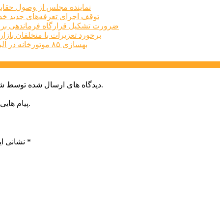
نماینده مجلس از وصول حقابه
توقف اجرای تعرفه‌های جدید خد
ضرورت تشکیل قرارگاه فرماندهی برا
برخورد تعزیرات با متخلفان بازار املاک البرز
بهسازی ۸۵ موتورخانه در البرز طی سه‌ماهه نخست امسال
دیدگاه های ارسال شده توسط شما، پس از تایید توسط خبرگزاری الف در وب منتشر خواهد شد.
پیام هایی که به غیر از زبان فارسی یا غیر مرتبط باشد منتشر نخواهد شد.
*
بخش‌های موردنیاز علامت‌گذاری شده‌اند
نشانی ای