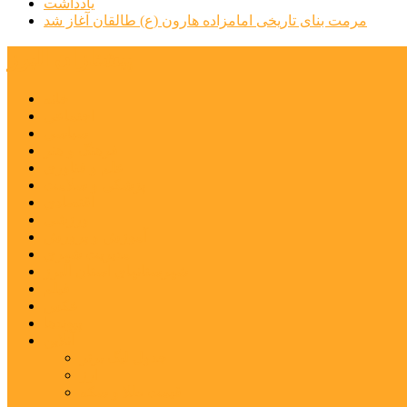
یادداشت
مرمت بنای تاریخی امامزاده هارون (ع) طالقان آغاز شد
پیشتازان البرز
خانه
اجتماعی
سیاسی
فرهنگ و هنر
علم و فناوری
پزشکی و سلامت
اقتصادی
ورزشی
آموزش و پرورش
مدیریت شهری
شهرستانهای استان البرز
فیلم
عکس
پیوندها
آنلاین
جدول لیگ برتر
ارز
قیمت طلا و سکه