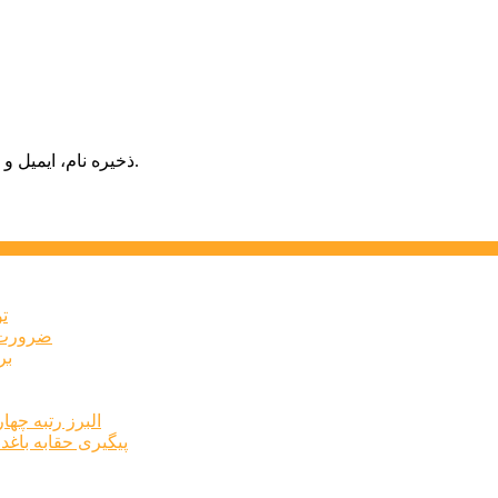
ذخیره نام، ایمیل و وبسایت من در مرورگر برای زمانی که دوباره دیدگاهی می‌نویسم.
ت
ضرورت ت
برخ
البرز رتبه چهارم اشتغال 
پیگیری حقابه باغد