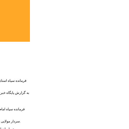
فرمانده سپاه استان
به گزارش پایگاه خبری
فرمانده سپاه امام
سردار مولایی با بیان اینکه بر سر راه تولید کنندگان هنوز موانع وجود دارد ، تصریح کرد: موانعی موجود با کمی تلاش قبل رفع است که لازمه آن این است که هرکس هر کاری می تواند برای تولید انجام دهد.
وی با بیان اینکه سپاه سازمانی به نام بسیج صنعت را راه اندازی کرده است ، گفت: طی 4 سال گذشته تلاش‌های زیادی برای عارضه یابی مشکلات و مسائل تولید توسط بسیج صنعت انجام شده است.