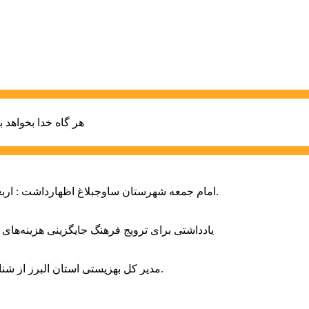
هر گاه خدا بخواهد ب
امام جمعه شهرستان ساوجبلاغ اظهارداشت : اربعین امسال سراسر حماسه خونخواهی و مرگ بر آمریکا و اسرائیل بود.
یادداشتی برای ترویج فرهنگ جایگزینی هزینه‌های
مدیر کل بهزیستی استان البرز از شناسایی ۲ هزار و ۴۰۰ کودک دارای اختلالات بینایی در این استان خبر داد.