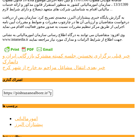
سامانه مودیان مصوب 11/8/1398 و آیین نامه اجرایی موضوع ماده 26 قانون مصوب
13/3/1399 ، سازمان امورمالیاتی کشور به منظور استقرار قانون مذکور و ارائه خدمات
مالیاتی اقدام به شناسایی شرکت های متعهد ذیصلاح و دارای شرایط لازم ...
به گزارش پایگاه خبری پیشتازان البرز، محمدی تصریح کرد: سازمان پس از دریافت
درخواست متقاضیان و ارزیابی آن ها در چارچوب مقررات و ضوابط و مقررات آیین نامه
اجرایی از طریق مرکز تنظیم مقررات نسبت به صدور مجوز فعالیت اقدام می نماید.
وی افزود: متقاضیان می توانند به درگاه اطلاع رسانی سازمان امورمالیاتی به نشانی
www.intamedia.ir جهت اطلاع از شرایط الزامات و مدارک مورد نیاز مراجعه نمایند.
راهبری
خبر قبلی
برگزاری نخستین جلسه کمیته مشترک بازرگانی ایران و
دانمارک
نوشته
خبر بعدی
انتقال مشاغل مزاحم به خارج از شهر کرج
اشتراک گذاری
برچسب ها
امورمالیاتی
پیشتازان البرز
مطالب مرتبط