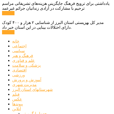
یادداشتی برای ترویج فرهنگ جایگزینی هزینه‌های تشریفاتی مراسم
ترحیم با مشارکت در آزادی زندانیان جرائم غیرعمد
ادامه ...
مدیر کل بهزیستی استان البرز از شناسایی ۲ هزار و ۴۰۰ کودک
دارای اختلالات بینایی در این استان خبر داد.
ادامه ...
خانه
اجتماعی
سیاسی
فرهنگ و هنر
علم و فناوری
پزشکی و سلامت
اقتصادی
ورزشی
آموزش و پرورش
مدیریت شهری
شهرستانهای استان البرز
فیلم
عکس
پیوندها
آنلاین
جدول لیگ برتر