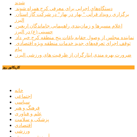
شدند
دستگاه‌های اجرایی برای معرفی کرج همراه شوند
برگزاری رویداد قرآنی ” بهار در بهار” در شرکت گاز استان
البرز
اعلام مسیرها و زمان‌بندی راهپیمایی جاماندگان اربعین
حسینی (ع) در البرز
نماینده مجلس از وصول حقابه باغات پنج منطقه کرج خبر داد
توقف اجرای تعرفه‌های جدید خدمات منطقه ویژه اقتصادی
پیام
ضرورت بهره مندی ایثارگران از ظرفیت های ورزشی البرز
کاریکاتور روز
خانه
اجتماعی
سیاسی
فرهنگ و هنر
علم و فناوری
پزشکی و سلامت
اقتصادی
ورزشی
آموزش و پرورش