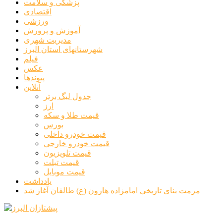
پزشکی و سلامت
اقتصادی
ورزشی
آموزش و پرورش
مدیریت شهری
شهرستانهای استان البرز
فیلم
عکس
پیوندها
آنلاین
جدول لیگ برتر
ارز
قیمت طلا و سکه
بورس
قیمت خودرو داخلی
قیمت خودرو خارجی
قیمت تلویزیون
قیمت تبلت
قیمت موبایل
یادداشت
مرمت بنای تاریخی امامزاده هارون (ع) طالقان آغاز شد