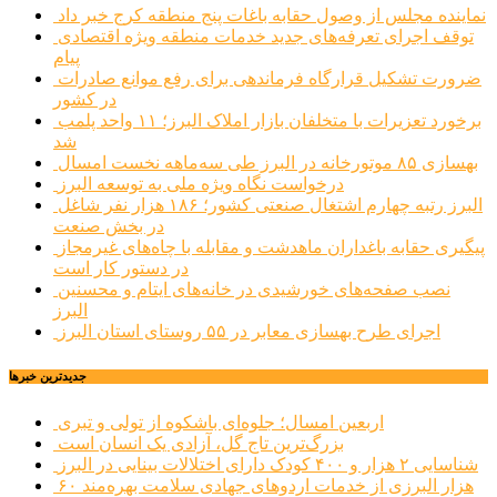
نماینده مجلس از وصول حقابه باغات پنج منطقه کرج خبر داد
توقف اجرای تعرفه‌های جدید خدمات منطقه ویژه اقتصادی
پیام
ضرورت تشکیل قرارگاه فرماندهی برای رفع موانع صادرات
در کشور
برخورد تعزیرات با متخلفان بازار املاک البرز؛ ۱۱ واحد پلمب
شد
بهسازی ۸۵ موتورخانه در البرز طی سه‌ماهه نخست امسال
درخواست نگاه ویژه ملی به توسعه البرز
البرز رتبه چهارم اشتغال صنعتی کشور؛ ۱۸۶ هزار نفر شاغل
در بخش صنعت
پیگیری حقابه باغداران ماهدشت و مقابله با چاه‌های غیرمجاز
در دستور کار است
نصب صفحه‌های خورشیدی در خانه‌های ایتام و محسنین
البرز
اجرای طرح بهسازی معابر در ۵۵ روستای استان البرز
جديدترين خبرها
اربعین امسال؛ جلوه‌ای باشکوه از تولی و تبری
بزرگ‌ترین تاج گل، آزادی یک انسان است
شناسایی ۲ هزار و ۴۰۰ کودک دارای اختلالات بینایی در البرز
۶۰ هزار البرزی از خدمات اردوهای جهادی سلامت بهره‌مند