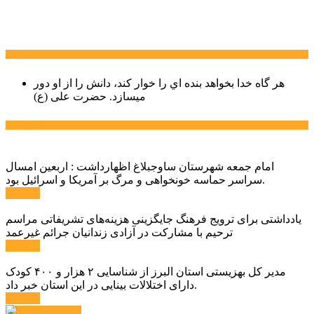
سخن روز
هر گاه خدا بخواهد بنده اي را خوار كند، دانش را از او دور
میسازد.
حضرت علی (ع)
آخرین اخبار:
امام جمعه شهرستان ساوجبلاغ اظهارداشت : اربعین امسال
سراسر حماسه خونخواهی و مرگ بر آمریکا و اسرائیل بود.
ادامه ...
یادداشتی برای ترویج فرهنگ جایگزینی هزینه‌های تشریفاتی مراسم
ترحیم با مشارکت در آزادی زندانیان جرائم غیرعمد
ادامه ...
مدیر کل بهزیستی استان البرز از شناسایی ۲ هزار و ۴۰۰ کودک
دارای اختلالات بینایی در این استان خبر داد.
ادامه ...