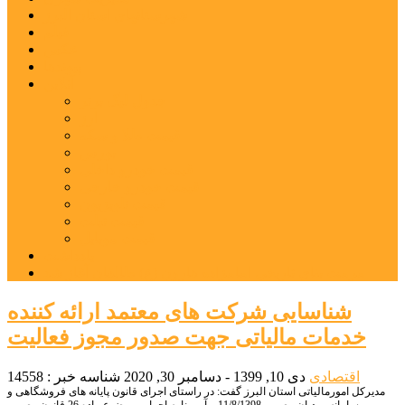
شهرستانهای استان البرز
فیلم
عکس
پیوندها
آنلاین
جدول لیگ برتر
ارز
قیمت طلا و سکه
بورس
قیمت خودرو داخلی
قیمت خودرو خارجی
قیمت تلویزیون
قیمت تبلت
قیمت موبایل
یادداشت
مرمت بنای تاریخی امامزاده هارون (ع) طالقان آغاز شد
شناسایی شرکت های معتمد ارائه کننده
خدمات مالیاتی جهت صدور مجوز فعالیت
اقتصادی
دی 10, 1399 - دسامبر 30, 2020
شناسه خبر : 14558
مدیرکل امورمالیاتی استان البرز گفت: در راستای اجرای قانون پایانه های فروشگاهی و