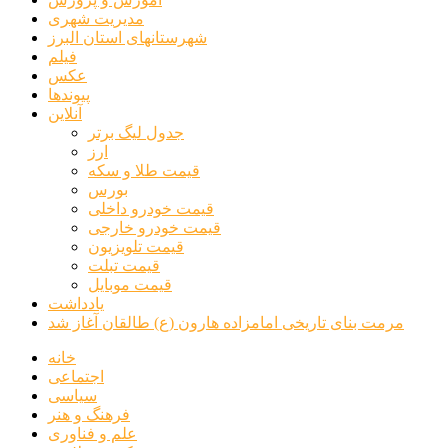
مدیریت شهری
شهرستانهای استان البرز
فیلم
عکس
پیوندها
آنلاین
جدول لیگ برتر
ارز
قیمت طلا و سکه
بورس
قیمت خودرو داخلی
قیمت خودرو خارجی
قیمت تلویزیون
قیمت تبلت
قیمت موبایل
یادداشت
مرمت بنای تاریخی امامزاده هارون (ع) طالقان آغاز شد
خانه
اجتماعی
سیاسی
فرهنگ و هنر
علم و فناوری