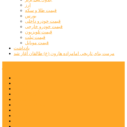
ارز
قیمت طلا و سکه
بورس
قیمت خودرو داخلی
قیمت خودرو خارجی
قیمت تلویزیون
قیمت تبلت
قیمت موبایل
یادداشت
مرمت بنای تاریخی امامزاده هارون (ع) طالقان آغاز شد
پیشتازان البرز
خانه
اجتماعی
سیاسی
فرهنگ و هنر
علم و فناوری
پزشکی و سلامت
اقتصادی
ورزشی
آموزش و پرورش
مدیریت شهری