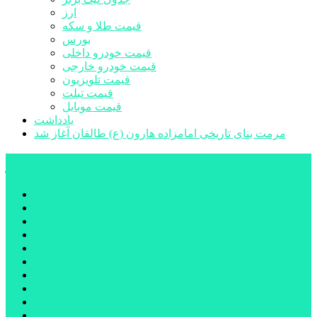
ارز
قیمت طلا و سکه
بورس
قیمت خودرو داخلی
قیمت خودرو خارجی
قیمت تلویزیون
قیمت تبلت
قیمت موبایل
یادداشت
مرمت بنای تاریخی امامزاده هارون (ع) طالقان آغاز شد
پیشتازان البرز
خانه
اجتماعی
سیاسی
فرهنگ و هنر
علم و فناوری
پزشکی و سلامت
اقتصادی
ورزشی
آموزش و پرورش
مدیریت شهری