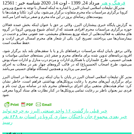
فرهنگ و هنر
مرداد 24, 1399 - اوت 14, 2020
شناسه خبر : 12561
مدیرکل تبلیغات اسلامی استان البرز با اشاره به اینکه امسال با توجه به شیوع ویروس
کرونا برگزاری مراسمات ماه محرم متفاوت برگزار می‌شود، بیان کرد: تکایا و هیئت‌ها با
پیوست‌های رسانه‌ای بروز در این ماه محرم و صفر برنامه اجرا می‌کنند.
به گزارش پایگاه خبری پیشتازان البرز، ولائی بر حق با عنوان اینکه بخش عمده فعالان
حوزه برگزاری مراسمات محرم افرادی هستند که از ابتدای شیوع ویروس کرونا در گروه
های مختلف به فعالیت‌هایی از جمله توزیع بسته‌های معیشتی، ضد عفونی معابر و خدمت در
بیمارستان‌ها می پرداختند، تصریح کرد: یکی از شعار های محرم امسال عرض ارادت و
حفظ سلامت است.
ولائی برحق بابیان اینکه مراسمات درفضاهای باز و یا با سقف‌های بلند باید برگزار شود،
افزود:برنامه‌های تدوین شده برای ماه‌های محرم و صفر (نذر بسته‌های حمایتی مواسات و
همدلی حسینی، طرح علمداران با همکاری ادارات و مردم درب منازل و ادارات سیاه پوش
می‌شود، طرح اصحاب الحسین(ع) که در قالب گروه‌های چهار نفر در محلات به اجرای
مراسم می پردازند و همچنین ایستگاه نواهای حسینی می‌باشد.
مدیر کل تبلیغات اسلامی استان البرز در پایان با بیان اینکه زیر ساخت‌ها در استان البرز
برای برگزاری آیین‌های محرم با رعایت پروتکل‌های بهداشتی فراهم است، خاطر نشان
کرد: تمام هیئت‌های مذهبی برای اجرای برنامه‌های محرم باید در سامانه بیرق ثبت نام و
فردی نیز بعنوان ناظر بر رعایت تمامی پروتکل‌ها در کنار نظارت های ستاد کرونا معرفی
شود.
راهبری
خبر قبلی
بازگشت ۱۶ واحد صنعتی البرز به چرخه تولید
خبر بعدی
مجموع جان باختگان بیماری کرونا در استان به ۸۳۸ نفر
نوشته
رسید