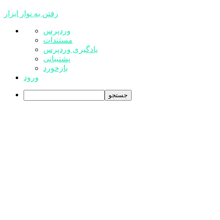
رفتن به نوار ابزار
درباره
وردپرس
وردپرس
مستندات
یادگیری وردپرس
پشتیبانی
بازخورد
ورود
جستجو