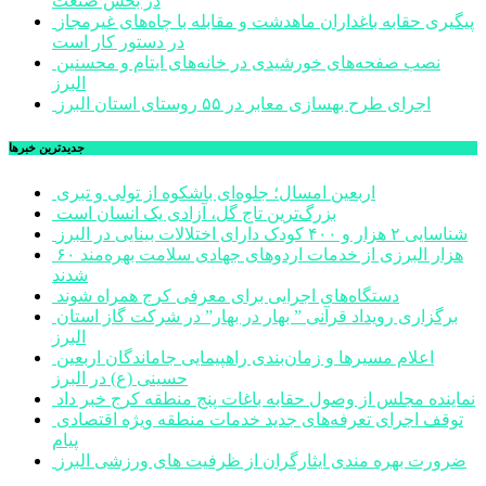
در بخش صنعت
پیگیری حقابه باغداران ماهدشت و مقابله با چاه‌های غیرمجاز
در دستور کار است
نصب صفحه‌های خورشیدی در خانه‌های ایتام و محسنین
البرز
اجرای طرح بهسازی معابر در ۵۵ روستای استان البرز
جديدترين خبرها
اربعین امسال؛ جلوه‌ای باشکوه از تولی و تبری
بزرگ‌ترین تاج گل، آزادی یک انسان است
شناسایی ۲ هزار و ۴۰۰ کودک دارای اختلالات بینایی در البرز
۶۰ هزار البرزی از خدمات اردوهای جهادی سلامت بهره‌مند
شدند
دستگاه‌های اجرایی برای معرفی کرج همراه شوند
برگزاری رویداد قرآنی ” بهار در بهار” در شرکت گاز استان
البرز
اعلام مسیرها و زمان‌بندی راهپیمایی جاماندگان اربعین
حسینی (ع) در البرز
نماینده مجلس از وصول حقابه باغات پنج منطقه کرج خبر داد
توقف اجرای تعرفه‌های جدید خدمات منطقه ویژه اقتصادی
پیام
ضرورت بهره مندی ایثارگران از ظرفیت های ورزشی البرز