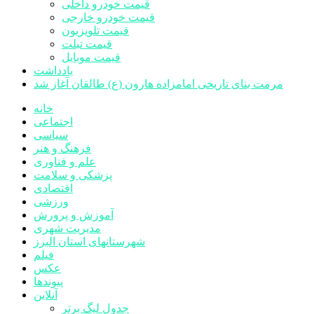
قیمت خودرو داخلی
قیمت خودرو خارجی
قیمت تلویزیون
قیمت تبلت
قیمت موبایل
یادداشت
مرمت بنای تاریخی امامزاده هارون (ع) طالقان آغاز شد
خانه
اجتماعی
سیاسی
فرهنگ و هنر
علم و فناوری
پزشکی و سلامت
اقتصادی
ورزشی
آموزش و پرورش
مدیریت شهری
شهرستانهای استان البرز
فیلم
عکس
پیوندها
آنلاین
جدول لیگ برتر