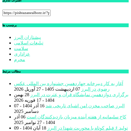
اشتراک گذاری
برچسب ها
پیشتازان البرز
تبلیغات اسلامی
سلامت
عزاداری
محرم
مطالب مرتبط
آغاز به کار دبیرخانه چهاردهمین جشنواره بین المللی عکس
رضوی در البرز
07 اردیبهشت 1405 - 27 آوریل 2026
برگزاری دوازدهمین نمایشگاه قرآن و عترت در البرز
28 بهمن
1404 - 17 فوریه 2026
البرز صاحب مخزن امن اشیای تاریخی شد
16 آذر 1404 - 07
دسامبر 2025
کاخ سلیمانیه از هفته آینده میزبان بازدیدکنندگان است
06 آذر
1404 - 27 نوامبر 2025
تولید ۶ فیلم کوتاه با محوریت شهدا در البرز
18 آبان 1404 - 09