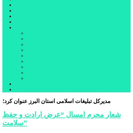
شهرستانهای استان البرز
فیلم
عکس
پیوندها
آنلاین
جدول لیگ برتر
ارز
قیمت طلا و سکه
بورس
قیمت خودرو داخلی
قیمت خودرو خارجی
قیمت تلویزیون
قیمت تبلت
قیمت موبایل
یادداشت
مرمت بنای تاریخی امامزاده هارون (ع) طالقان آغاز شد
مدیرکل تبلیغات اسلامی استان البرز عنوان کرد؛
شعار محرم امسال “عرض ارادت و حفظ
سلامت”