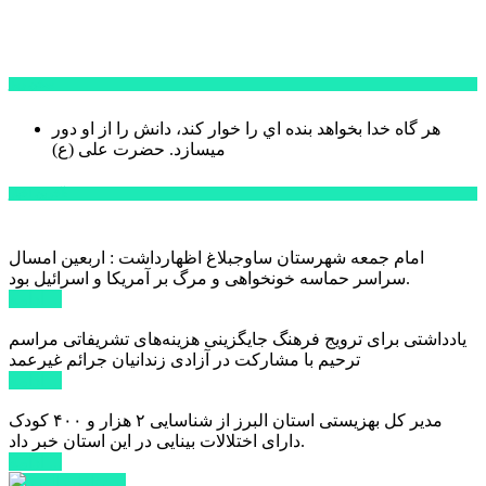
سخن روز
هر گاه خدا بخواهد بنده اي را خوار كند، دانش را از او دور
میسازد.
حضرت علی (ع)
آخرین اخبار:
امام جمعه شهرستان ساوجبلاغ اظهارداشت : اربعین امسال
سراسر حماسه خونخواهی و مرگ بر آمریکا و اسرائیل بود.
ادامه ...
یادداشتی برای ترویج فرهنگ جایگزینی هزینه‌های تشریفاتی مراسم
ترحیم با مشارکت در آزادی زندانیان جرائم غیرعمد
ادامه ...
مدیر کل بهزیستی استان البرز از شناسایی ۲ هزار و ۴۰۰ کودک
دارای اختلالات بینایی در این استان خبر داد.
ادامه ...