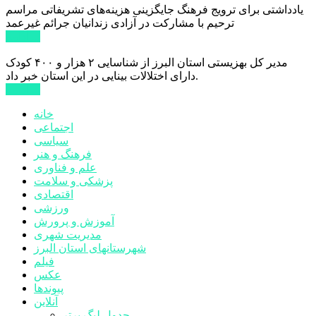
یادداشتی برای ترویج فرهنگ جایگزینی هزینه‌های تشریفاتی مراسم
ترحیم با مشارکت در آزادی زندانیان جرائم غیرعمد
ادامه ...
مدیر کل بهزیستی استان البرز از شناسایی ۲ هزار و ۴۰۰ کودک
دارای اختلالات بینایی در این استان خبر داد.
ادامه ...
خانه
اجتماعی
سیاسی
فرهنگ و هنر
علم و فناوری
پزشکی و سلامت
اقتصادی
ورزشی
آموزش و پرورش
مدیریت شهری
شهرستانهای استان البرز
فیلم
عکس
پیوندها
آنلاین
جدول لیگ برتر