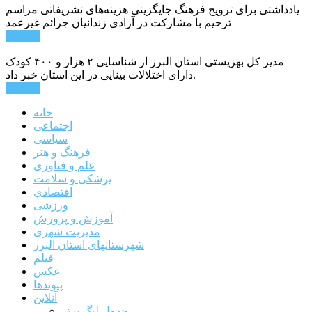
یادداشتی برای ترویج فرهنگ جایگزینی هزینه‌های تشریفاتی مراسم
ترحیم با مشارکت در آزادی زندانیان جرائم غیرعمد
ادامه ...
مدیر کل بهزیستی استان البرز از شناسایی ۲ هزار و ۴۰۰ کودک
دارای اختلالات بینایی در این استان خبر داد.
ادامه ...
خانه
اجتماعی
سیاسی
فرهنگ و هنر
علم و فناوری
پزشکی و سلامت
اقتصادی
ورزشی
آموزش و پرورش
مدیریت شهری
شهرستانهای استان البرز
فیلم
عکس
پیوندها
آنلاین
جدول لیگ برتر