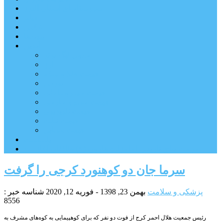
شهرستانهای استان البرز
فیلم
عکس
پیوندها
آنلاین
جدول لیگ برتر
ارز
قیمت طلا و سکه
بورس
قیمت خودرو داخلی
قیمت خودرو خارجی
قیمت تلویزیون
قیمت تبلت
قیمت موبایل
یادداشت
مرمت بنای تاریخی امامزاده هارون (ع) طالقان آغاز شد
سرما جان دو کوهنورد کرجی را گرفت
پزشکی و سلامت
بهمن 23, 1398 - فوریه 12, 2020
شناسه خبر :
8556
رئیس جمعیت هلال احمر کرج از فوت دو نفر که برای کوهپیمایی به کوه‌های مشرف به