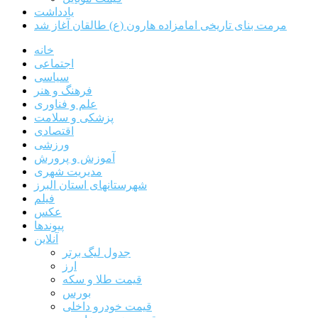
یادداشت
مرمت بنای تاریخی امامزاده هارون (ع) طالقان آغاز شد
خانه
اجتماعی
سیاسی
فرهنگ و هنر
علم و فناوری
پزشکی و سلامت
اقتصادی
ورزشی
آموزش و پرورش
مدیریت شهری
شهرستانهای استان البرز
فیلم
عکس
پیوندها
آنلاین
جدول لیگ برتر
ارز
قیمت طلا و سکه
بورس
قیمت خودرو داخلی