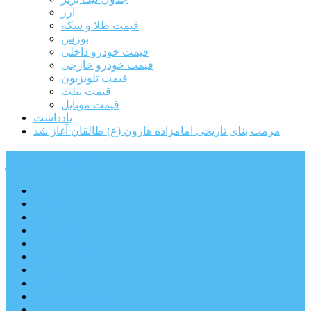
ارز
قیمت طلا و سکه
بورس
قیمت خودرو داخلی
قیمت خودرو خارجی
قیمت تلویزیون
قیمت تبلت
قیمت موبایل
یادداشت
مرمت بنای تاریخی امامزاده هارون (ع) طالقان آغاز شد
پیشتازان البرز
خانه
اجتماعی
سیاسی
فرهنگ و هنر
علم و فناوری
پزشکی و سلامت
اقتصادی
ورزشی
آموزش و پرورش
مدیریت شهری