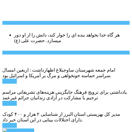
سخن روز
هر گاه خدا بخواهد بنده اي را خوار كند، دانش را از او دور
میسازد.
حضرت علی (ع)
آخرین اخبار:
امام جمعه شهرستان ساوجبلاغ اظهارداشت : اربعین امسال
سراسر حماسه خونخواهی و مرگ بر آمریکا و اسرائیل بود.
ادامه ...
یادداشتی برای ترویج فرهنگ جایگزینی هزینه‌های تشریفاتی مراسم
ترحیم با مشارکت در آزادی زندانیان جرائم غیرعمد
ادامه ...
مدیر کل بهزیستی استان البرز از شناسایی ۲ هزار و ۴۰۰ کودک
دارای اختلالات بینایی در این استان خبر داد.
ادامه ...