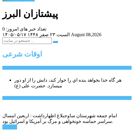
پیشتازان البرز
تعداد خبر های امروز: 0
August 08,2026
السبت ۲۳ صفر ۱۴۴۸
۱۴۰۵/۰۵/۱۷
اوقات شرعی
سخن روز
هر گاه خدا بخواهد بنده اي را خوار كند، دانش را از او دور
میسازد.
حضرت علی (ع)
آخرین اخبار:
امام جمعه شهرستان ساوجبلاغ اظهارداشت : اربعین امسال
سراسر حماسه خونخواهی و مرگ بر آمریکا و اسرائیل بود.
ادامه ...