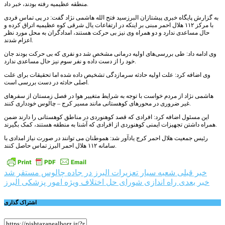
منطقه عظیمیه رفته بودند، خبر داد.
به گزارش پایگاه خبری پیشتازان البرزسید فتح الله هاشمی نژاد گفت: در پی تماس فردی
با مرکز ۱۱۲ هلال احمر مبنی بر اینکه در ارتفاعات یال شرقی کوه عظیمیه اتراق کرده و
حال مساعدی ندارد و دو همراه وی نیز بی حرکت هستند، امدادگران به محل مورد نظر
اعزام شدند.
وی ادامه داد: طی بررسی‌های اولیه درمانی مشخص شد دو نفری که بی حرکت بودند جان
خود را از دست داده و نفر سوم نیز حال مساعدی ندارد.
وی اضافه کرد: علت اولیه حادثه سرمازدگی تشخیص داده شده اما تحقیقات برای علت
اصلی حادثه در دست بررسی است.
هاشمی نژاد از مردم خواست با توجه به شرایط متغییر هوا در فصل زمستان از سفرهای
غیر ضروری در محورهای کوهستانی مانند مسیر کرج – چالوس خودداری کنند.
این مسئول اضافه کرد: افرادی که قصد کوهنوردی در مناطق کوهستانی را دارند ضمن
همراه داشتن تجهیزات ایمنی کوهنوردی از افرادی که آشنا به منطقه هستند، کمک بگیرند.
رئیس جمعیت هلال احمر کرج یادآور شد: هموطنان می توانند در صورت نیاز امدادی با
سامانه ۱۱۲ هلال احمر البرز تماس حاصل کنند.
راهبری
خبر قبلی
شعبه سیار تعزیرات البرز در جاده چالوس مستقر شد
خبر بعدی
راه اندازی شورای حل اختلاف ویژه امور پزشکی البرز
نوشته
اشتراک گذاری