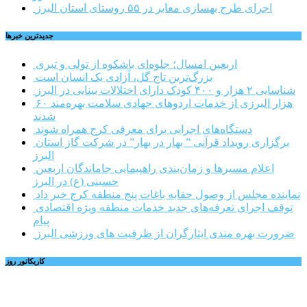
اجرای طرح بهسازی معابر در ۵۵ روستای استان البرز
جديدترين خبرها
اربعین امسال؛ جلوه‌ای باشکوه از تولی و تبری
بزرگ‌ترین تاج گل، آزادی یک انسان است
شناسایی ۲ هزار و ۴۰۰ کودک دارای اختلالات بینایی در البرز
۶۰ هزار البرزی از خدمات اردوهای جهادی سلامت بهره‌مند
شدند
دستگاه‌های اجرایی برای معرفی کرج همراه شوند
برگزاری رویداد قرآنی ” بهار در بهار” در شرکت گاز استان
البرز
اعلام مسیرها و زمان‌بندی راهپیمایی جاماندگان اربعین
حسینی (ع) در البرز
نماینده مجلس از وصول حقابه باغات پنج منطقه کرج خبر داد
توقف اجرای تعرفه‌های جدید خدمات منطقه ویژه اقتصادی
پیام
ضرورت بهره مندی ایثارگران از ظرفیت های ورزشی البرز
کاریکاتور روز