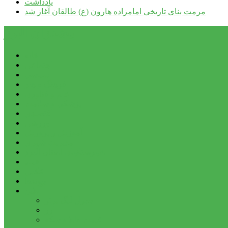
یادداشت
مرمت بنای تاریخی امامزاده هارون (ع) طالقان آغاز شد
پیشتازان البرز
خانه
اجتماعی
سیاسی
فرهنگ و هنر
علم و فناوری
پزشکی و سلامت
اقتصادی
ورزشی
آموزش و پرورش
مدیریت شهری
شهرستانهای استان البرز
فیلم
عکس
پیوندها
آنلاین
جدول لیگ برتر
ارز
قیمت طلا و سکه