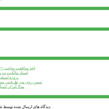
اخذ موافقت ساخت ۲۱ پروژه ورزشی جدید در البرز
اسناد مالکیت دو 
پروژه استخر 
تنیس روی میز ظرفیتی موث
مدال‌آوران آسیا
دیدگاه های ارسال شده توسط شما، پس از تایید توسط خبرگزاری الف در وب منتشر خواهد شد.