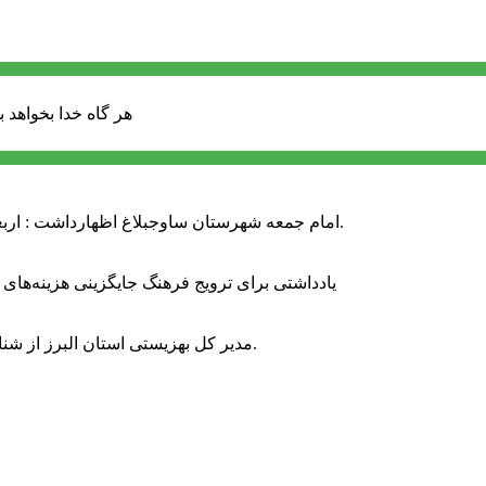
هر گاه خدا بخواهد ب
امام جمعه شهرستان ساوجبلاغ اظهارداشت : اربعین امسال سراسر حماسه خونخواهی و مرگ بر آمریکا و اسرائیل بود.
یادداشتی برای ترویج فرهنگ جایگزینی هزینه‌های
مدیر کل بهزیستی استان البرز از شناسایی ۲ هزار و ۴۰۰ کودک دارای اختلالات بینایی در این استان خبر داد.