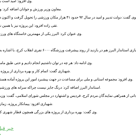
وی افزود: امید است با توجه به زمانبندی اعلام شده از سوی پیمانکار، این پروژه تا پایان دولت به بهره برداری برسد.
معاون وزیر ورزش و جوانان اضافه کرد: ورزشگاه ۶۰۰۰ نفری انقلاب کرج یکی از زیباترین پروژه های ورزشی کشور محسوب می‌شود.
تقی زاده افزود: این پروژه نیز با همین نگاه و همراهی استاندار محترم البرز دنبال می شود تا در زمان مقرر به مردم تحویل داده شود.
وی عنوان کرد: البرز یکی از مهمترین خاستگاه های ورزش قهرمانی است و جوانان این استان همواره در عرصه های مختلف افتخار آفرین بوده است.
وی ادامه داد: هر چه در توان داشتیم انجام دادیم و حتی طبق ماموریت محوله از سوی وزیر محترم ورزش و جوانان هر ۱۵ روز یکبار از روند امور بازدید کردیم.
شهبازی گفت: اتمام کار و بهره برداری از پروژه ورزشگاه انقلاب یک مطالبه مردمی است از این رو به جد درصدد تسریع در تکمیل آن برآمدیم.
وی افزود: مجموعه استانی و ملی برای مساعدت در جهت پیشبرد امور این پروژه آماده هستند بنابراین از پیمانکار جدید انتظار می رود که در زمان مقرر نسبت به تکمیل پروژه اقدام کند.
استاندار البرز اضافه کرد: درنگ جایز نیست چراکه سرانه های ورزشی استان به نسبت جمعیت بسیار پایین است و باید از چنین فرصت هایی بهره کافی برده شود.
شهبازی افزود: پیمانکار پروژه، زمان تحویل این ورزشگاه را خرداد ماه اعلام کرده ولی انتظار می رود که از این تاریخ زودتر باشد.
وی گفت: بهره برداری از پروژه های بزرگی همچون قطار شهری کرج، کمربند جنوبی البرز و تهران و کمربند شمالی کرج را در آینده نزدیک در دستور کار داریم.
خبر قبل
خ