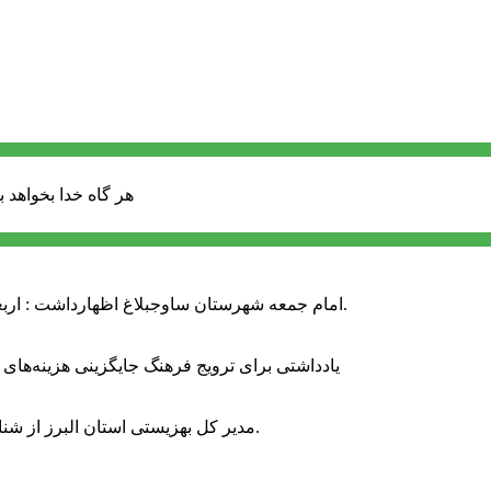
هر گاه خدا بخواهد ب
امام جمعه شهرستان ساوجبلاغ اظهارداشت : اربعین امسال سراسر حماسه خونخواهی و مرگ بر آمریکا و اسرائیل بود.
یادداشتی برای ترویج فرهنگ جایگزینی هزینه‌های
مدیر کل بهزیستی استان البرز از شناسایی ۲ هزار و ۴۰۰ کودک دارای اختلالات بینایی در این استان خبر داد.