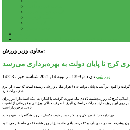
بورس
قیمت خودرو داخلی
قیمت خودرو خارجی
قیمت تلویزیون
قیمت تبلت
قیمت موبایل
یادداشت
مرمت بنای تاریخی امامزاده هارون (ع) طالقان آغاز شد
معاون وزیر ورزش:
ورزشی
دی 25, 1399 - ژانویه 14, 2021
شناسه خبر : 14753
معاون حقوقی وزیر ورزش و جوانان گفت: دولت تدبیر و امید در سال ۹۲ حدود ۴۱ هزار مکان ورزشی را تحویل گرفت و اکنون در آستانه پایان دولت به ۶۱ هزار مکان ورزشی رسیده است که نشان از عزم
جدی دولت دارد.
به گزارش پایگاه خبری پیشتازان البرز، جمشید تقی زاده در بازدید از روند پیشرفت پروژه ورزشگاه ۶ هزار نفری انقلاب کرج که روز پنجشنبه ۲۵ دی ماه صورت گرفت، با اشاره به اینکه استاندار البرز برای
بر روی این پروژه دارند چراکه در استان البرز با ظرفیت بالای ورزشی و قهرمانی از اهمیت
بالایی برخوردار است.
وی ادامه داد: اکنون یکی پیمانکار بسیار خوب تکمیل این ورزشگاه را بر عهده دارد.