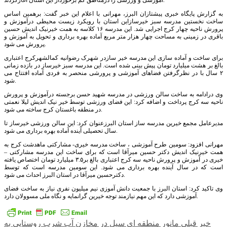
آموزشی و ورزشی را درمناطق کم برخوردار این استان آغازکردند.
به گزارش پایگاه خبری پیشتازان البرز، مهرانی با اعلام این خبر گفت: برهمین اساس
ساخت نخستین مدرسه سبز خیرسازاین استان با رویکرد زیست محیطی درآموزش و
پرورش ناحیه چهار کرج اجرایی شد. این مدرسه ۱۶ کلاسه به همت خیرنیک اندیش حسین
باقری در زمینی به مساحت چهار هزار متر مربع آماده بهره برداری و تحویل به آموزش و
پرورش می شود.
برای ساخت و آماده سازی این مدرسه خیر سازدر شهرک رضوانیه کمالشهرکرج اعتباری
بالغ بر هشت میلیارد تومان پیش بینی شده است. این مدرسه سبز خیرساز در بازده زمانی
۲ سال با در نظرگرفتن فضاهای آموزشی و پرورشی منحصر به فردی آماده افتتاح می
شود.
وی درادامه به ساخت سالن ورزشی در مدرسه شهید حسن برجسته درآموزش و پرورش
ناحیه سه کرج پرداخت و اضافه کرد: این فضای ورزشی توسط خیر نیک اندیش لیلا نعمتی
در منطقه باغستان کرج ساخته می شود.
مدیرعامل مجمع خیرین مدرسه ساز استان البرزعنوان کرد: این سالن ورزشی خیرساز تا
سال تحصیلی آینده آماده بهره برداری می شود.
مهرانی افزود: سومین طرح آموزشی ، ساخت مدرسه خیری- مشارکتی ماهدشت کرج به
همت خیرنیک اندیش دکتر حسین میرآقا است که برای ساخت این مدرسه مشارکتی –
خیری در آموزش و پرورش ناحیه سه کرج اعتباری بالغ بر۳.۵ میلیارد تومان اختصاص یافته
است که در سال آینده بهره برداری می شود. این سومین مدرسه است که توسط
دکترحسین میرآقا در استان البرز احداث می شود.
وی تاکید کرد: استان البرز با جمعیت دانش آموزی نیم میلیون نفری نیاز به ساخت فضای
آموزشی دارد که این مهم نیازمند توجه خیرین گرانمایه و نگاه ملی مسوولان دارد.
راهبری
خبر قبلی
مانور منطقه ای سیل در مخازن آب شرب روستایی به