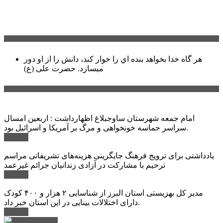
سخن روز
هر گاه خدا بخواهد بنده اي را خوار كند، دانش را از او دور
میسازد.
حضرت علی (ع)
آخرین اخبار:
امام جمعه شهرستان ساوجبلاغ اظهارداشت : اربعین امسال
سراسر حماسه خونخواهی و مرگ بر آمریکا و اسرائیل بود.
ادامه ...
یادداشتی برای ترویج فرهنگ جایگزینی هزینه‌های تشریفاتی مراسم
ترحیم با مشارکت در آزادی زندانیان جرائم غیرعمد
ادامه ...
مدیر کل بهزیستی استان البرز از شناسایی ۲ هزار و ۴۰۰ کودک
دارای اختلالات بینایی در این استان خبر داد.
ادامه ...