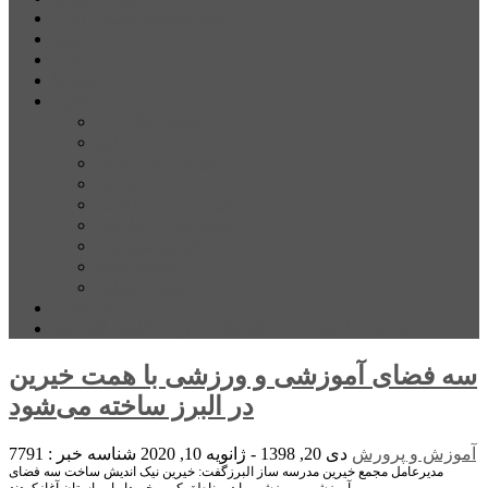
شهرستانهای استان البرز
فیلم
عکس
پیوندها
آنلاین
جدول لیگ برتر
ارز
قیمت طلا و سکه
بورس
قیمت خودرو داخلی
قیمت خودرو خارجی
قیمت تلویزیون
قیمت تبلت
قیمت موبایل
یادداشت
مرمت بنای تاریخی امامزاده هارون (ع) طالقان آغاز شد
سه فضای آموزشی و ورزشی با همت خیرین
در البرز ساخته می‌شود
آموزش و پرورش
دی 20, 1398 - ژانویه 10, 2020
شناسه خبر : 7791
مدیرعامل مجمع خیرین مدرسه ساز البرزگفت: خیرین نیک اندیش ساخت سه فضای