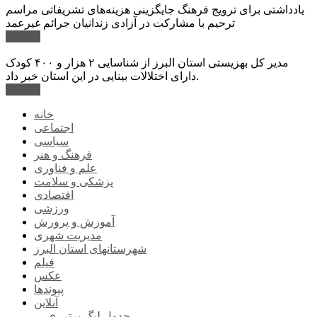
یادداشتی برای ترویج فرهنگ جایگزینی هزینه‌های تشریفاتی مراسم
ترحیم با مشارکت در آزادی زندانیان جرائم غیرعمد
ادامه ...
مدیر کل بهزیستی استان البرز از شناسایی ۲ هزار و ۴۰۰ کودک
دارای اختلالات بینایی در این استان خبر داد.
ادامه ...
خانه
اجتماعی
سیاسی
فرهنگ و هنر
علم و فناوری
پزشکی و سلامت
اقتصادی
ورزشی
آموزش و پرورش
مدیریت شهری
شهرستانهای استان البرز
فیلم
عکس
پیوندها
آنلاین
جدول لیگ برتر