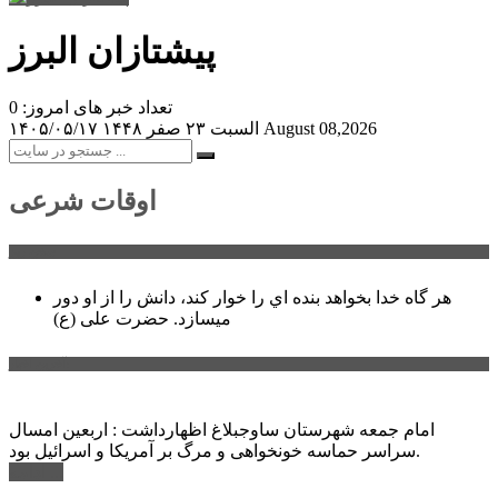
پیشتازان البرز
تعداد خبر های امروز: 0
August 08,2026
السبت ۲۳ صفر ۱۴۴۸
۱۴۰۵/۰۵/۱۷
اوقات شرعی
سخن روز
هر گاه خدا بخواهد بنده اي را خوار كند، دانش را از او دور
میسازد.
حضرت علی (ع)
آخرین اخبار:
امام جمعه شهرستان ساوجبلاغ اظهارداشت : اربعین امسال
سراسر حماسه خونخواهی و مرگ بر آمریکا و اسرائیل بود.
ادامه ...