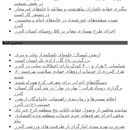
در بخش صنعت
پیگیری حقابه باغداران ماهدشت و مقابله با چاه‌های غیرمجاز
در دستور کار است
نصب صفحه‌های خورشیدی در خانه‌های ایتام و محسنین
البرز
اجرای طرح بهسازی معابر در ۵۵ روستای استان البرز
جديدترين خبرها
اربعین امسال؛ جلوه‌ای باشکوه از تولی و تبری
بزرگ‌ترین تاج گل، آزادی یک انسان است
شناسایی ۲ هزار و ۴۰۰ کودک دارای اختلالات بینایی در البرز
۶۰ هزار البرزی از خدمات اردوهای جهادی سلامت بهره‌مند
شدند
دستگاه‌های اجرایی برای معرفی کرج همراه شوند
برگزاری رویداد قرآنی ” بهار در بهار” در شرکت گاز استان
البرز
اعلام مسیرها و زمان‌بندی راهپیمایی جاماندگان اربعین
حسینی (ع) در البرز
نماینده مجلس از وصول حقابه باغات پنج منطقه کرج خبر داد
توقف اجرای تعرفه‌های جدید خدمات منطقه ویژه اقتصادی
پیام
ضرورت بهره مندی ایثارگران از ظرفیت های ورزشی البرز