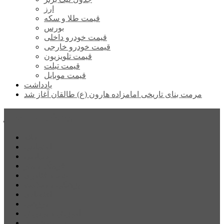
ارز
قیمت طلا و سکه
بورس
قیمت خودرو داخلی
قیمت خودرو خارجی
قیمت تلویزیون
قیمت تبلت
قیمت موبایل
یادداشت
مرمت بنای تاریخی امامزاده هارون (ع) طالقان آغاز شد
پیشتازان البرز
خانه
اجتماعی
سیاسی
فرهنگ و هنر
علم و فناوری
پزشکی و سلامت
اقتصادی
ورزشی
آموزش و پرورش
مدیریت شهری