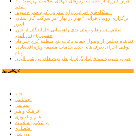
۶۰ هزار البرزی از خدمات اردوهای جهادی سلامت بهره‌مند
شدند
دستگاه‌های اجرایی برای معرفی کرج همراه شوند
برگزاری رویداد قرآنی ” بهار در بهار” در شرکت گاز استان
البرز
اعلام مسیرها و زمان‌بندی راهپیمایی جاماندگان اربعین
حسینی (ع) در البرز
نماینده مجلس از وصول حقابه باغات پنج منطقه کرج خبر داد
توقف اجرای تعرفه‌های جدید خدمات منطقه ویژه اقتصادی
پیام
ضرورت بهره مندی ایثارگران از ظرفیت های ورزشی البرز
کاریکاتور روز
خانه
اجتماعی
سیاسی
فرهنگ و هنر
علم و فناوری
پزشکی و سلامت
اقتصادی
ورزشی