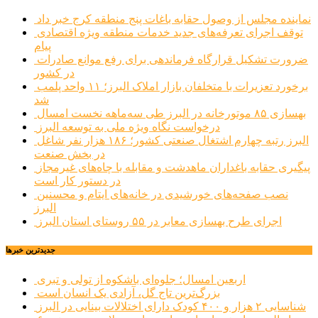
نماینده مجلس از وصول حقابه باغات پنج منطقه کرج خبر داد
توقف اجرای تعرفه‌های جدید خدمات منطقه ویژه اقتصادی
پیام
ضرورت تشکیل قرارگاه فرماندهی برای رفع موانع صادرات
در کشور
برخورد تعزیرات با متخلفان بازار املاک البرز؛ ۱۱ واحد پلمب
شد
بهسازی ۸۵ موتورخانه در البرز طی سه‌ماهه نخست امسال
درخواست نگاه ویژه ملی به توسعه البرز
البرز رتبه چهارم اشتغال صنعتی کشور؛ ۱۸۶ هزار نفر شاغل
در بخش صنعت
پیگیری حقابه باغداران ماهدشت و مقابله با چاه‌های غیرمجاز
در دستور کار است
نصب صفحه‌های خورشیدی در خانه‌های ایتام و محسنین
البرز
اجرای طرح بهسازی معابر در ۵۵ روستای استان البرز
جديدترين خبرها
اربعین امسال؛ جلوه‌ای باشکوه از تولی و تبری
بزرگ‌ترین تاج گل، آزادی یک انسان است
شناسایی ۲ هزار و ۴۰۰ کودک دارای اختلالات بینایی در البرز