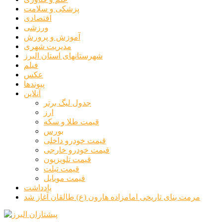
پزشکی و سلامت
اقتصادی
ورزشی
آموزش و پرورش
مدیریت شهری
شهرستانهای استان البرز
فیلم
عکس
پیوندها
آنلاین
جدول لیگ برتر
ارز
قیمت طلا و سکه
بورس
قیمت خودرو داخلی
قیمت خودرو خارجی
قیمت تلویزیون
قیمت تبلت
قیمت موبایل
یادداشت
مرمت بنای تاریخی امامزاده هارون (ع) طالقان آغاز شد