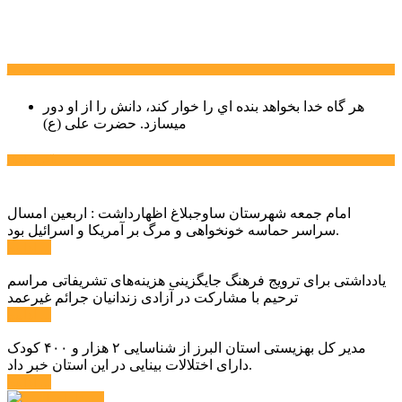
سخن روز
هر گاه خدا بخواهد بنده اي را خوار كند، دانش را از او دور
میسازد.
حضرت علی (ع)
آخرین اخبار:
امام جمعه شهرستان ساوجبلاغ اظهارداشت : اربعین امسال
سراسر حماسه خونخواهی و مرگ بر آمریکا و اسرائیل بود.
ادامه ...
یادداشتی برای ترویج فرهنگ جایگزینی هزینه‌های تشریفاتی مراسم
ترحیم با مشارکت در آزادی زندانیان جرائم غیرعمد
ادامه ...
مدیر کل بهزیستی استان البرز از شناسایی ۲ هزار و ۴۰۰ کودک
دارای اختلالات بینایی در این استان خبر داد.
ادامه ...