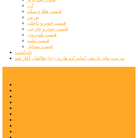
ارز
قیمت طلا و سکه
بورس
قیمت خودرو داخلی
قیمت خودرو خارجی
قیمت تلویزیون
قیمت تبلت
قیمت موبایل
یادداشت
مرمت بنای تاریخی امامزاده هارون (ع) طالقان آغاز شد
پیشتازان البرز
خانه
اجتماعی
سیاسی
فرهنگ و هنر
علم و فناوری
پزشکی و سلامت
اقتصادی
ورزشی
آموزش و پرورش
مدیریت شهری