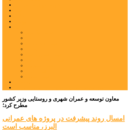
شهرستانهای استان البرز
فیلم
عکس
پیوندها
آنلاین
جدول لیگ برتر
ارز
قیمت طلا و سکه
بورس
قیمت خودرو داخلی
قیمت خودرو خارجی
قیمت تلویزیون
قیمت تبلت
قیمت موبایل
یادداشت
مرمت بنای تاریخی امامزاده هارون (ع) طالقان آغاز شد
معاون توسعه و عمران شهری و روستایی وزیر کشور
مطرح کرد؛
امسال روند پیشرفت در پروژه های عمرانی
البرز، مناسب است