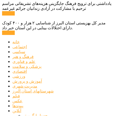
یادداشتی برای ترویج فرهنگ جایگزینی هزینه‌های تشریفاتی مراسم
ترحیم با مشارکت در آزادی زندانیان جرائم غیرعمد
ادامه ...
مدیر کل بهزیستی استان البرز از شناسایی ۲ هزار و ۴۰۰ کودک
دارای اختلالات بینایی در این استان خبر داد.
ادامه ...
خانه
اجتماعی
سیاسی
فرهنگ و هنر
علم و فناوری
پزشکی و سلامت
اقتصادی
ورزشی
آموزش و پرورش
مدیریت شهری
شهرستانهای استان البرز
فیلم
عکس
پیوندها
آنلاین
جدول لیگ برتر