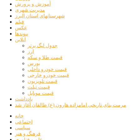
آموزش و پرورش
مدیریت شهری
شهرستانهای استان البرز
فیلم
عکس
پیوندها
آنلاین
جدول لیگ برتر
ارز
قیمت طلا و سکه
بورس
قیمت خودرو داخلی
قیمت خودرو خارجی
قیمت تلویزیون
قیمت تبلت
قیمت موبایل
یادداشت
مرمت بنای تاریخی امامزاده هارون (ع) طالقان آغاز شد
خانه
اجتماعی
سیاسی
فرهنگ و هنر
علم و فناوری