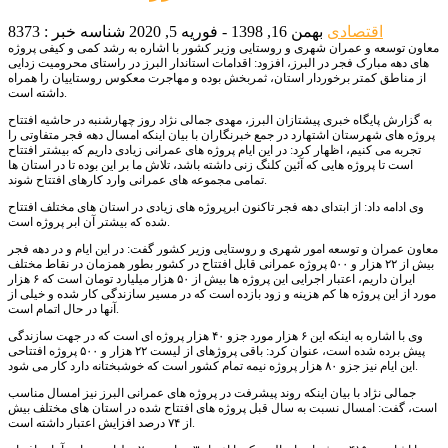
اقتصادی
بهمن 16, 1398 - فوریه 5, 2020
شناسه خبر : 8373
معاون توسعه و عمران شهری و روستایی وزیر کشور با اشاره به رشد کمی و کیفی پروژه
های دهه مبارک فجر در البرز، افزود: اقدامات استاندار البرز در راستای محرومیت زدایی
از مناطق کمتر برخوردار استان، ثمربخش بوده و مهاجرت معکوس روستاییان را همراه
داشته است.
به گزارش پایگاه خبری پیشتازان البرز، مهدی جمالی نژاد روز چهارشنبه در حاشیه افتتاح
پروژه های شهرستان اشتهارد در جمع خبرنگاران با بیان اینکه امسال دهه فجر متفاوتی را
تجربه می کنیم، اظهار کرد: در این ایام پروژه های عمرانی زیادی داریم که بیشتر افتتاح
است تا پروژه هایی که آئین کلنگ زنی داشته باشد، تلاش ما بر این بوده تا در استان ها
تمامی مجموعه های عمرانی وارد کارهای افتتاح شوند.
وی ادامه داد: از ابتدای دهه فجر تاکنون ابرپروژه های زیادی در استان های مختلف افتتاح
شده که بیشتر آن ابر پروژه است.
معاون عمران و توسعه امور شهری و روستایی وزیر کشور گفت: در این ایام و در دهه فجر
بیش از ۲۲ هزار و ۵۰۰ پروژه عمرانی قابل افتتاح در کشور بطور همزمان در نقاط مختلف
ایران داریم، اعتبار اجرایی این پروژه ها بیش از ۵۰ هزار میلیارد تومان است که ۶ هزار
مورد از این پروژه ها کم هزینه و زود بازده است که در مسیر سازندگی کار شده و خیلی از
آنها در حال اتمام است.
وی با اشاره به اینکه این ۶ هزار مورد جزو ۴۰ هزار پروژه ای است که در جهت سازندگی
پیش برده شده است، عنوان کرد: باقی پروژهای از لیست ۲۲ هزار و ۵۰۰ پروژه افتتاحی
این ایام نیز جزو ۸۰ هزار پروژه نیمه تمام کشور است که خوشبختانه دارد کار می شود.
جمالی نژاد با بیان اینکه روند پیشرفت در پروژه های عمرانی البرز نیز امسال مناسب
است، گفت: امسال نسبت به سال قبل پروژه های افتتاح شده در استان های مختلف بیش
از ۷۴ درصد افزایش اعتبار داشته است.