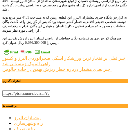
4450 متر مربع از اراضی روستای خسبان از توابع شهرستان طالقان از استان البرز توسط
یگان حفاظت از اراضی اداره کل راه وشهرسازی رفع تصرف و به اراضی دولت بازگردانده
شد .
به گزارش پایگاه خبری پیشتازان البرز، این قطعه زمین که به مساحت 4451 متر مربع بوده
توسط شخصی حقیقی اقدام به حصار کشی نموده بود که پس از گزارش واحد گشت یگان
حفاظت و صدور حکم مراجع قضایی ، کارشناسان و عوامل این یگان اقدام به رفع تصرف
از اراضی مورد نظر نمودند .
سرهنگ کورش چهری فرمانده یگان حفاظت از اراضی استان البرز ارزش تقریبی این
زمین را 6،676،500،000 ریال عنوان کرد .
راهبری
خبر قبلی
پرافتخار ترین ورزشکار اسکی صحرانوردی البرز و کشور
راهی المپیک زمستانی شد
نوشته
هشدار درباره خطر ریزش بهمن در جاده چالوس ‌
خبر بعدی
اشتراک گذاری
برچسب ها
پیشتازان البرز
راه وشهرسازی
رفع تصرف