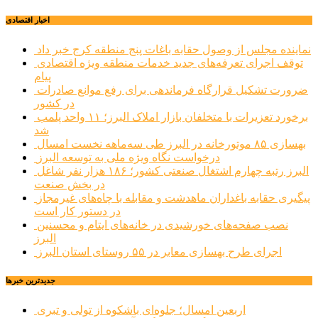
اخبار اقتصادی
نماینده مجلس از وصول حقابه باغات پنج منطقه کرج خبر داد
توقف اجرای تعرفه‌های جدید خدمات منطقه ویژه اقتصادی
پیام
ضرورت تشکیل قرارگاه فرماندهی برای رفع موانع صادرات
در کشور
برخورد تعزیرات با متخلفان بازار املاک البرز؛ ۱۱ واحد پلمب
شد
بهسازی ۸۵ موتورخانه در البرز طی سه‌ماهه نخست امسال
درخواست نگاه ویژه ملی به توسعه البرز
البرز رتبه چهارم اشتغال صنعتی کشور؛ ۱۸۶ هزار نفر شاغل
در بخش صنعت
پیگیری حقابه باغداران ماهدشت و مقابله با چاه‌های غیرمجاز
در دستور کار است
نصب صفحه‌های خورشیدی در خانه‌های ایتام و محسنین
البرز
اجرای طرح بهسازی معابر در ۵۵ روستای استان البرز
جديدترين خبرها
اربعین امسال؛ جلوه‌ای باشکوه از تولی و تبری