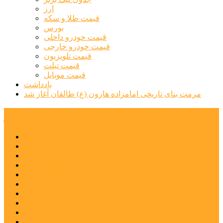
ارز
قیمت طلا و سکه
بورس
قیمت خودرو داخلی
قیمت خودرو خارجی
قیمت تلویزیون
قیمت تبلت
قیمت موبایل
یادداشت
مرمت بنای تاریخی امامزاده هارون (ع) طالقان آغاز شد
پیشتازان البرز
خانه
اجتماعی
سیاسی
فرهنگ و هنر
علم و فناوری
پزشکی و سلامت
اقتصادی
ورزشی
آموزش و پرورش
مدیریت شهری