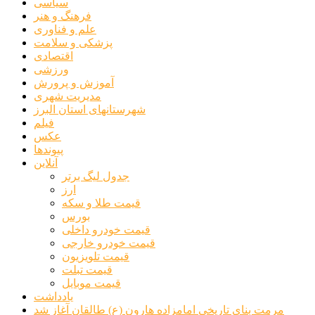
سیاسی
فرهنگ و هنر
علم و فناوری
پزشکی و سلامت
اقتصادی
ورزشی
آموزش و پرورش
مدیریت شهری
شهرستانهای استان البرز
فیلم
عکس
پیوندها
آنلاین
جدول لیگ برتر
ارز
قیمت طلا و سکه
بورس
قیمت خودرو داخلی
قیمت خودرو خارجی
قیمت تلویزیون
قیمت تبلت
قیمت موبایل
یادداشت
مرمت بنای تاریخی امامزاده هارون (ع) طالقان آغاز شد