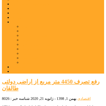
شهرستانهای استان البرز
فیلم
عکس
پیوندها
آنلاین
جدول لیگ برتر
ارز
قیمت طلا و سکه
بورس
قیمت خودرو داخلی
قیمت خودرو خارجی
قیمت تلویزیون
قیمت تبلت
قیمت موبایل
یادداشت
مرمت بنای تاریخی امامزاده هارون (ع) طالقان آغاز شد
رفع تصرف 4450 متر مربع از اراضی دولتی
طالقان
اقتصادی
بهمن 1, 1398 - ژانویه 21, 2020
شناسه خبر : 8026