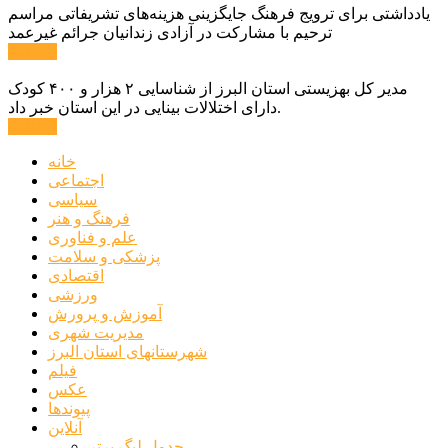
یادداشتی برای ترویج فرهنگ جایگزینی هزینه‌های تشریفاتی مراسم
ترحیم با مشارکت در آزادی زندانیان جرائم غیرعمد
ادامه ...
مدیر کل بهزیستی استان البرز از شناسایی ۲ هزار و ۴۰۰ کودک
دارای اختلالات بینایی در این استان خبر داد.
ادامه ...
خانه
اجتماعی
سیاسی
فرهنگ و هنر
علم و فناوری
پزشکی و سلامت
اقتصادی
ورزشی
آموزش و پرورش
مدیریت شهری
شهرستانهای استان البرز
فیلم
عکس
پیوندها
آنلاین
جدول لیگ برتر