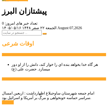
پیشتازان البرز
تعداد خبر های امروز: 0
August 07,2026
الجمعة ۲۲ صفر ۱۴۴۸
۱۴۰۵/۰۵/۱۶
اوقات شرعی
سخن روز
هر گاه خدا بخواهد بنده اي را خوار كند، دانش را از او دور
میسازد.
حضرت علی (ع)
آخرین اخبار:
امام جمعه شهرستان ساوجبلاغ اظهارداشت : اربعین امسال
سراسر حماسه خونخواهی و مرگ بر آمریکا و اسرائیل بود.
ادامه ...