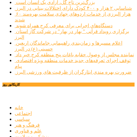
بزرگ‌ترین تاج گل، آزادی یک انسان است
شناسایی ۲ هزار و ۴۰۰ کودک دارای اختلالات بینایی در البرز
۶۰ هزار البرزی از خدمات اردوهای جهادی سلامت بهره‌مند
شدند
دستگاه‌های اجرایی برای معرفی کرج همراه شوند
برگزاری رویداد قرآنی ” بهار در بهار” در شرکت گاز استان
البرز
اعلام مسیرها و زمان‌بندی راهپیمایی جاماندگان اربعین
حسینی (ع) در البرز
نماینده مجلس از وصول حقابه باغات پنج منطقه کرج خبر داد
توقف اجرای تعرفه‌های جدید خدمات منطقه ویژه اقتصادی
پیام
ضرورت بهره مندی ایثارگران از ظرفیت های ورزشی البرز
کاریکاتور روز
خانه
اجتماعی
سیاسی
فرهنگ و هنر
علم و فناوری
پزشکی و سلامت