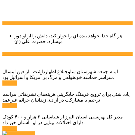
سخن روز
هر گاه خدا بخواهد بنده اي را خوار كند، دانش را از او دور
میسازد.
حضرت علی (ع)
آخرین اخبار:
امام جمعه شهرستان ساوجبلاغ اظهارداشت : اربعین امسال
سراسر حماسه خونخواهی و مرگ بر آمریکا و اسرائیل بود.
ادامه ...
یادداشتی برای ترویج فرهنگ جایگزینی هزینه‌های تشریفاتی مراسم
ترحیم با مشارکت در آزادی زندانیان جرائم غیرعمد
ادامه ...
مدیر کل بهزیستی استان البرز از شناسایی ۲ هزار و ۴۰۰ کودک
دارای اختلالات بینایی در این استان خبر داد.
ادامه ...