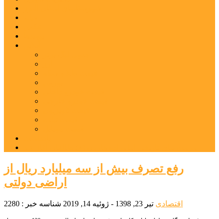
شهرستانهای استان البرز
فیلم
عکس
پیوندها
آنلاین
جدول لیگ برتر
ارز
قیمت طلا و سکه
بورس
قیمت خودرو داخلی
قیمت خودرو خارجی
قیمت تلویزیون
قیمت تبلت
قیمت موبایل
یادداشت
مرمت بنای تاریخی امامزاده هارون (ع) طالقان آغاز شد
رفع تصرف بیش از سه میلیارد ریال از
اراضی دولتی
اقتصادی
تیر 23, 1398 - ژوئیه 14, 2019
شناسه خبر : 2280