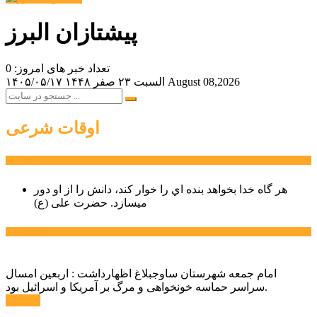
پیشتازان البرز
تعداد خبر های امروز: 0
August 08,2026
السبت ۲۳ صفر ۱۴۴۸
۱۴۰۵/۰۵/۱۷
اوقات شرعی
سخن روز
هر گاه خدا بخواهد بنده اي را خوار كند، دانش را از او دور
میسازد.
حضرت علی (ع)
آخرین اخبار:
امام جمعه شهرستان ساوجبلاغ اظهارداشت : اربعین امسال
سراسر حماسه خونخواهی و مرگ بر آمریکا و اسرائیل بود.
ادامه ...