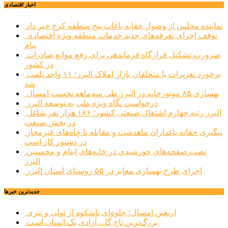
اخبار اقتصادی
نماینده مجلس از وصول حقابه باغات پنج منطقه کرج خبر داد
توقف اجرای تعرفه‌های جدید خدمات منطقه ویژه اقتصادی
پیام
ضرورت تشکیل قرارگاه فرماندهی برای رفع موانع صادرات
در کشور
برخورد تعزیرات با متخلفان بازار املاک البرز؛ ۱۱ واحد پلمب
شد
بهسازی ۸۵ موتورخانه در البرز طی سه‌ماهه نخست امسال
درخواست نگاه ویژه ملی به توسعه البرز
البرز رتبه چهارم اشتغال صنعتی کشور؛ ۱۸۶ هزار نفر شاغل
در بخش صنعت
پیگیری حقابه باغداران ماهدشت و مقابله با چاه‌های غیرمجاز
در دستور کار است
نصب صفحه‌های خورشیدی در خانه‌های ایتام و محسنین
البرز
اجرای طرح بهسازی معابر در ۵۵ روستای استان البرز
جديدترين خبرها
اربعین امسال؛ جلوه‌ای باشکوه از تولی و تبری
بزرگ‌ترین تاج گل، آزادی یک انسان است