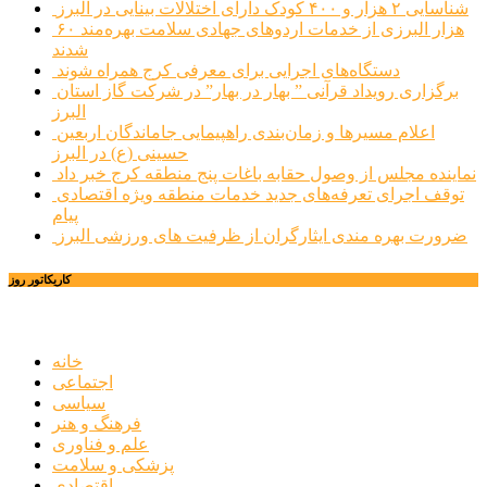
شناسایی ۲ هزار و ۴۰۰ کودک دارای اختلالات بینایی در البرز
۶۰ هزار البرزی از خدمات اردوهای جهادی سلامت بهره‌مند
شدند
دستگاه‌های اجرایی برای معرفی کرج همراه شوند
برگزاری رویداد قرآنی ” بهار در بهار” در شرکت گاز استان
البرز
اعلام مسیرها و زمان‌بندی راهپیمایی جاماندگان اربعین
حسینی (ع) در البرز
نماینده مجلس از وصول حقابه باغات پنج منطقه کرج خبر داد
توقف اجرای تعرفه‌های جدید خدمات منطقه ویژه اقتصادی
پیام
ضرورت بهره مندی ایثارگران از ظرفیت های ورزشی البرز
کاریکاتور روز
خانه
اجتماعی
سیاسی
فرهنگ و هنر
علم و فناوری
پزشکی و سلامت
اقتصادی