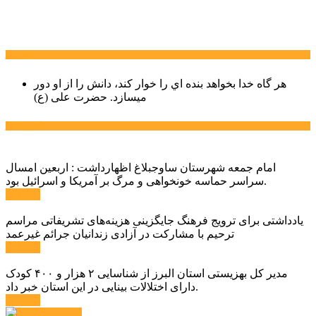
سخن روز
هر گاه خدا بخواهد بنده اي را خوار كند، دانش را از او دور
میسازد.
حضرت علی (ع)
آخرین اخبار:
امام جمعه شهرستان ساوجبلاغ اظهارداشت : اربعین امسال
سراسر حماسه خونخواهی و مرگ بر آمریکا و اسرائیل بود.
ادامه ...
یادداشتی برای ترویج فرهنگ جایگزینی هزینه‌های تشریفاتی مراسم
ترحیم با مشارکت در آزادی زندانیان جرائم غیرعمد
ادامه ...
مدیر کل بهزیستی استان البرز از شناسایی ۲ هزار و ۴۰۰ کودک
دارای اختلالات بینایی در این استان خبر داد.
ادامه ...