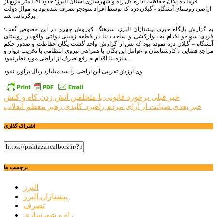
فرمانده یگان حفاظت اداره کل راه و شهرسازی استان البرز: حدود 120 متر مربع از
اراضی روستای آتشگاه - گیلان دره که توسط افراد سودجو تصرف شده بود به اموال دولت
برگردانده شد.
به گزارش پایگاه خبری پیشتازان البرز، سرهنگ کوروش چهری در این خصوص گفت:
فردی سودجو اقدام به دیوارکشی و ساخت بنا در قطعه زمینی دولتی واقع در روستای
آتشگاه – گیلان دره نموده بود که پس از گزارش واحد گشت یگان حفاظت و صدور حکم
مراجع قضایی ، کارشناسان و عوامل این یگان با همراهی نیروی انتظامی با تخریب دیوار و
سازه بنا اقدام به رفع تصرف از اراضی مورد نظر نمود.
وی ارزش تقریبی این اراضی را سه میلیارد ریال برآورد نمود.
راهبری
خبر قبلی
برخورد قانونی با متخلفین آتش زدن کاه و کلش
خبر بعدی
صیانت از آرای مردم راهبرد کلیدی رهبر معظم انقلاب
نوشته
اشتراک گذاری
برچسب ها
البرز
پیشتازان البرز
تصرف
راه و شهرسازی