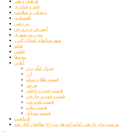
فرهنگ و هنر
علم و فناوری
پزشکی و سلامت
اقتصادی
ورزشی
آموزش و پرورش
مدیریت شهری
شهرستانهای استان البرز
فیلم
عکس
پیوندها
آنلاین
جدول لیگ برتر
ارز
قیمت طلا و سکه
بورس
قیمت خودرو داخلی
قیمت خودرو خارجی
قیمت تلویزیون
قیمت تبلت
قیمت موبایل
یادداشت
مرمت بنای تاریخی امامزاده هارون (ع) طالقان آغاز شد