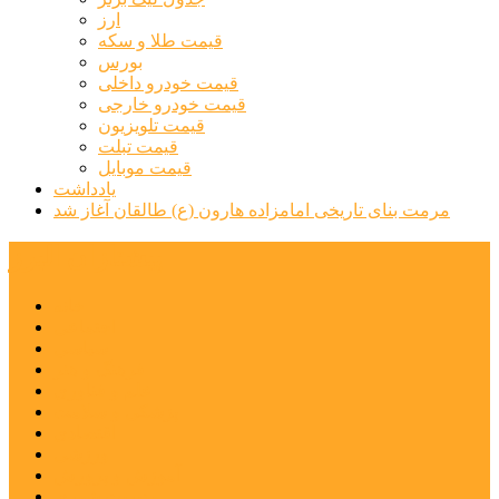
ارز
قیمت طلا و سکه
بورس
قیمت خودرو داخلی
قیمت خودرو خارجی
قیمت تلویزیون
قیمت تبلت
قیمت موبایل
یادداشت
مرمت بنای تاریخی امامزاده هارون (ع) طالقان آغاز شد
پیشتازان البرز
خانه
اجتماعی
سیاسی
فرهنگ و هنر
علم و فناوری
پزشکی و سلامت
اقتصادی
ورزشی
آموزش و پرورش
مدیریت شهری