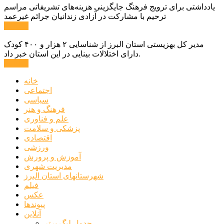
یادداشتی برای ترویج فرهنگ جایگزینی هزینه‌های تشریفاتی مراسم
ترحیم با مشارکت در آزادی زندانیان جرائم غیرعمد
ادامه ...
مدیر کل بهزیستی استان البرز از شناسایی ۲ هزار و ۴۰۰ کودک
دارای اختلالات بینایی در این استان خبر داد.
ادامه ...
خانه
اجتماعی
سیاسی
فرهنگ و هنر
علم و فناوری
پزشکی و سلامت
اقتصادی
ورزشی
آموزش و پرورش
مدیریت شهری
شهرستانهای استان البرز
فیلم
عکس
پیوندها
آنلاین
جدول لیگ برتر