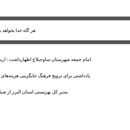
هر گاه خدا بخواهد ب
امام جمعه شهرستان ساوجبلاغ اظهارداشت : اربعین امسال سراسر حماسه خونخواهی و مرگ بر آمریکا و اسرائیل بود.
یادداشتی برای ترویج فرهنگ جایگزینی هزینه‌های
مدیر کل بهزیستی استان البرز از شناسایی ۲ هزار و ۴۰۰ کودک دارای اختلالات بینایی در این استان خبر داد.