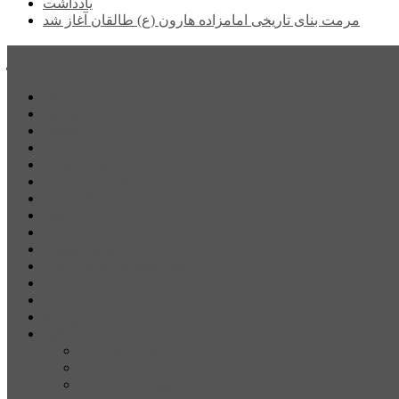
یادداشت
مرمت بنای تاریخی امامزاده هارون (ع) طالقان آغاز شد
پیشتازان البرز
خانه
اجتماعی
سیاسی
فرهنگ و هنر
علم و فناوری
پزشکی و سلامت
اقتصادی
ورزشی
آموزش و پرورش
مدیریت شهری
شهرستانهای استان البرز
فیلم
عکس
پیوندها
آنلاین
جدول لیگ برتر
ارز
قیمت طلا و سکه