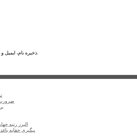
ذخیره نام، ایمیل و وبسایت من در مرورگر برای زمانی که دوباره دیدگاهی می‌نویسم.
ت
ضرورت ت
برخ
البرز رتبه چهارم اشتغال 
پیگیری حقابه باغد