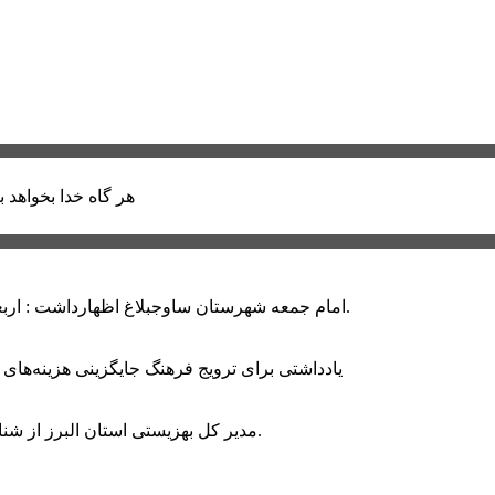
هر گاه خدا بخواهد ب
امام جمعه شهرستان ساوجبلاغ اظهارداشت : اربعین امسال سراسر حماسه خونخواهی و مرگ بر آمریکا و اسرائیل بود.
یادداشتی برای ترویج فرهنگ جایگزینی هزینه‌های
مدیر کل بهزیستی استان البرز از شناسایی ۲ هزار و ۴۰۰ کودک دارای اختلالات بینایی در این استان خبر داد.