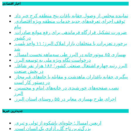
اخبار اقتصادی
نماینده مجلس از وصول حقابه باغات پنج منطقه کرج خبر داد
توقف اجرای تعرفه‌های جدید خدمات منطقه ویژه اقتصادی
پیام
ضرورت تشکیل قرارگاه فرماندهی برای رفع موانع صادرات
در کشور
برخورد تعزیرات با متخلفان بازار املاک البرز؛ ۱۱ واحد پلمب
شد
بهسازی ۸۵ موتورخانه در البرز طی سه‌ماهه نخست امسال
درخواست نگاه ویژه ملی به توسعه البرز
البرز رتبه چهارم اشتغال صنعتی کشور؛ ۱۸۶ هزار نفر شاغل
در بخش صنعت
پیگیری حقابه باغداران ماهدشت و مقابله با چاه‌های غیرمجاز
در دستور کار است
نصب صفحه‌های خورشیدی در خانه‌های ایتام و محسنین
البرز
اجرای طرح بهسازی معابر در ۵۵ روستای استان البرز
جديدترين خبرها
اربعین امسال؛ جلوه‌ای باشکوه از تولی و تبری
بزرگ‌ترین تاج گل، آزادی یک انسان است