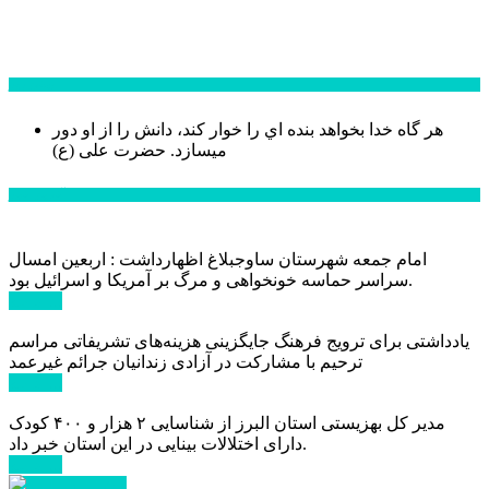
سخن روز
هر گاه خدا بخواهد بنده اي را خوار كند، دانش را از او دور
میسازد.
حضرت علی (ع)
آخرین اخبار:
امام جمعه شهرستان ساوجبلاغ اظهارداشت : اربعین امسال
سراسر حماسه خونخواهی و مرگ بر آمریکا و اسرائیل بود.
ادامه ...
یادداشتی برای ترویج فرهنگ جایگزینی هزینه‌های تشریفاتی مراسم
ترحیم با مشارکت در آزادی زندانیان جرائم غیرعمد
ادامه ...
مدیر کل بهزیستی استان البرز از شناسایی ۲ هزار و ۴۰۰ کودک
دارای اختلالات بینایی در این استان خبر داد.
ادامه ...