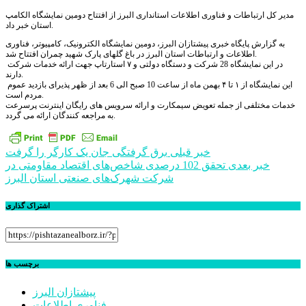
مدیر کل ارتباطات و فناوری اطلاعات استانداری البرز از افتتاح دومین نمایشگاه الکامپ
استان خبر داد.
به گزارش پایگاه خبری پیشتازان البرز، دومین نمایشگاه الکترونیک، کامپیوتر، فناوری
اطلاعات و ارتباطات استان البرز در باغ گلهای پارک شهید چمران افتتاح شد.
در این نمایشگاه 28 شرکت و دستگاه دولتی و ۷ استارتاپ جهت ارائه خدمات شرکت
دارند.
این نمایشگاه از ۱ تا ۴ بهمن ماه از ساعت 10 صبح الی 6 بعد از ظهر پذیرای بازدید عموم
مردم است.
خدمات مختلفی از جمله تعویض سیمکارت و ارائه سرویس های رایگان اینترنت پرسرعت
به مراجعه کنندگان ارائه می گردد.
راهبری
خبر قبلی
برق گرفتگی جان یک کارگر را گرفت
خبر بعدی
تحقق 102 درصدی شاخص‌های اقتصاد مقاومتی در
نوشته
شرکت شهرک‌های صنعتی استان البرز
اشتراک گذاری
برچسب ها
پیشتازان البرز
فناوری اطلاعات