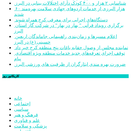
شناسایی ۲ هزار و ۴۰۰ کودک دارای اختلالات بینایی در البرز
۶۰ هزار البرزی از خدمات اردوهای جهادی سلامت بهره‌مند
شدند
دستگاه‌های اجرایی برای معرفی کرج همراه شوند
برگزاری رویداد قرآنی ” بهار در بهار” در شرکت گاز استان
البرز
اعلام مسیرها و زمان‌بندی راهپیمایی جاماندگان اربعین
حسینی (ع) در البرز
نماینده مجلس از وصول حقابه باغات پنج منطقه کرج خبر داد
توقف اجرای تعرفه‌های جدید خدمات منطقه ویژه اقتصادی
پیام
ضرورت بهره مندی ایثارگران از ظرفیت های ورزشی البرز
کاریکاتور روز
خانه
اجتماعی
سیاسی
فرهنگ و هنر
علم و فناوری
پزشکی و سلامت