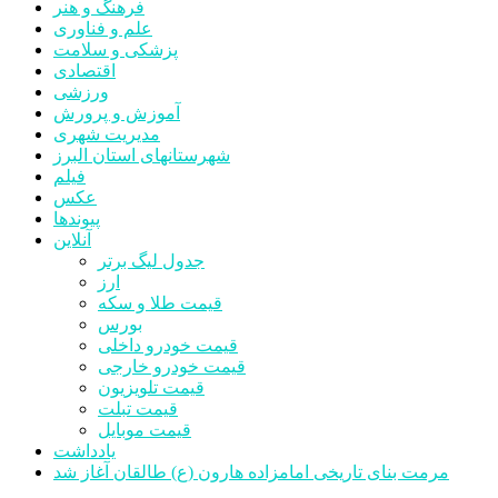
فرهنگ و هنر
علم و فناوری
پزشکی و سلامت
اقتصادی
ورزشی
آموزش و پرورش
مدیریت شهری
شهرستانهای استان البرز
فیلم
عکس
پیوندها
آنلاین
جدول لیگ برتر
ارز
قیمت طلا و سکه
بورس
قیمت خودرو داخلی
قیمت خودرو خارجی
قیمت تلویزیون
قیمت تبلت
قیمت موبایل
یادداشت
مرمت بنای تاریخی امامزاده هارون (ع) طالقان آغاز شد