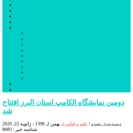
شهرستانهای استان البرز
فیلم
عکس
پیوندها
آنلاین
جدول لیگ برتر
ارز
قیمت طلا و سکه
بورس
قیمت خودرو داخلی
قیمت خودرو خارجی
قیمت تلویزیون
قیمت تبلت
قیمت موبایل
یادداشت
مرمت بنای تاریخی امامزاده هارون (ع) طالقان آغاز شد
دومین نمایشگاه الکامپ استان البرز افتتاح
شد
دسته‌بندی نشده
/
علم و فناوری
بهمن 2, 1398 - ژانویه 22, 2020
شناسه خبر : 8085