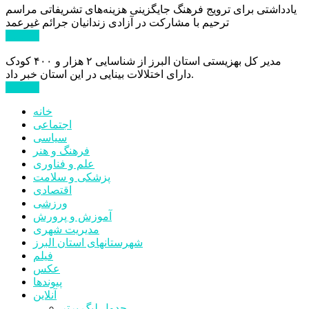
یادداشتی برای ترویج فرهنگ جایگزینی هزینه‌های تشریفاتی مراسم
ترحیم با مشارکت در آزادی زندانیان جرائم غیرعمد
ادامه ...
مدیر کل بهزیستی استان البرز از شناسایی ۲ هزار و ۴۰۰ کودک
دارای اختلالات بینایی در این استان خبر داد.
ادامه ...
خانه
اجتماعی
سیاسی
فرهنگ و هنر
علم و فناوری
پزشکی و سلامت
اقتصادی
ورزشی
آموزش و پرورش
مدیریت شهری
شهرستانهای استان البرز
فیلم
عکس
پیوندها
آنلاین
جدول لیگ برتر