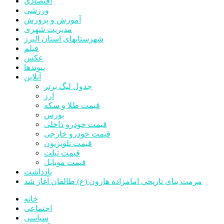
اقتصادی
ورزشی
آموزش و پرورش
مدیریت شهری
شهرستانهای استان البرز
فیلم
عکس
پیوندها
آنلاین
جدول لیگ برتر
ارز
قیمت طلا و سکه
بورس
قیمت خودرو داخلی
قیمت خودرو خارجی
قیمت تلویزیون
قیمت تبلت
قیمت موبایل
یادداشت
مرمت بنای تاریخی امامزاده هارون (ع) طالقان آغاز شد
خانه
اجتماعی
سیاسی