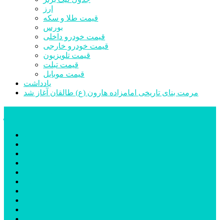
ارز
قیمت طلا و سکه
بورس
قیمت خودرو داخلی
قیمت خودرو خارجی
قیمت تلویزیون
قیمت تبلت
قیمت موبایل
یادداشت
مرمت بنای تاریخی امامزاده هارون (ع) طالقان آغاز شد
پیشتازان البرز
خانه
اجتماعی
سیاسی
فرهنگ و هنر
علم و فناوری
پزشکی و سلامت
اقتصادی
ورزشی
آموزش و پرورش
مدیریت شهری