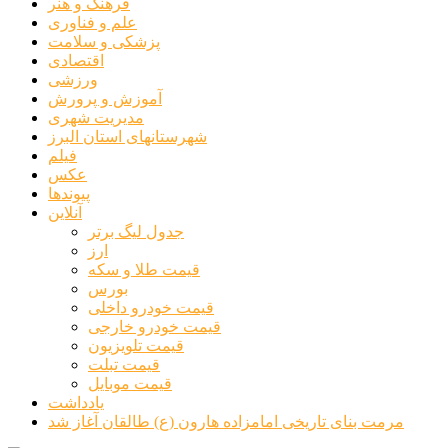
فرهنگ و هنر
علم و فناوری
پزشکی و سلامت
اقتصادی
ورزشی
آموزش و پرورش
مدیریت شهری
شهرستانهای استان البرز
فیلم
عکس
پیوندها
آنلاین
جدول لیگ برتر
ارز
قیمت طلا و سکه
بورس
قیمت خودرو داخلی
قیمت خودرو خارجی
قیمت تلویزیون
قیمت تبلت
قیمت موبایل
یادداشت
مرمت بنای تاریخی امامزاده هارون (ع) طالقان آغاز شد