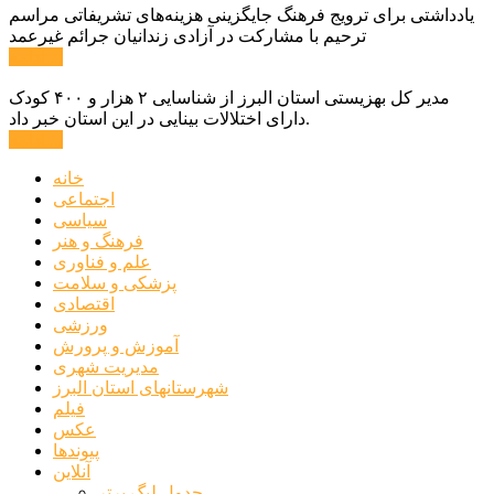
یادداشتی برای ترویج فرهنگ جایگزینی هزینه‌های تشریفاتی مراسم
ترحیم با مشارکت در آزادی زندانیان جرائم غیرعمد
ادامه ...
مدیر کل بهزیستی استان البرز از شناسایی ۲ هزار و ۴۰۰ کودک
دارای اختلالات بینایی در این استان خبر داد.
ادامه ...
خانه
اجتماعی
سیاسی
فرهنگ و هنر
علم و فناوری
پزشکی و سلامت
اقتصادی
ورزشی
آموزش و پرورش
مدیریت شهری
شهرستانهای استان البرز
فیلم
عکس
پیوندها
آنلاین
جدول لیگ برتر