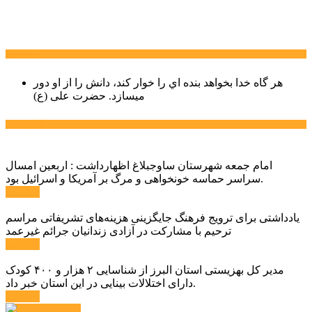
سخن روز
هر گاه خدا بخواهد بنده اي را خوار كند، دانش را از او دور
میسازد.
حضرت علی (ع)
آخرین اخبار:
امام جمعه شهرستان ساوجبلاغ اظهارداشت : اربعین امسال
سراسر حماسه خونخواهی و مرگ بر آمریکا و اسرائیل بود.
ادامه ...
یادداشتی برای ترویج فرهنگ جایگزینی هزینه‌های تشریفاتی مراسم
ترحیم با مشارکت در آزادی زندانیان جرائم غیرعمد
ادامه ...
مدیر کل بهزیستی استان البرز از شناسایی ۲ هزار و ۴۰۰ کودک
دارای اختلالات بینایی در این استان خبر داد.
ادامه ...