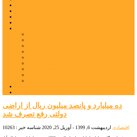
شهرستانهای استان البرز
فیلم
عکس
پیوندها
آنلاین
جدول لیگ برتر
ارز
قیمت طلا و سکه
بورس
قیمت خودرو داخلی
قیمت خودرو خارجی
قیمت تلویزیون
قیمت تبلت
قیمت موبایل
یادداشت
مرمت بنای تاریخی امامزاده هارون (ع) طالقان آغاز شد
ده میلیارد و پانصد میلیون ریال از اراضی
دولتی رفع تصرف شد
اقتصادی
اردیبهشت 6, 1399 - آوریل 25, 2020
شناسه خبر : 10263