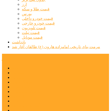
ارز
قیمت طلا و سکه
بورس
قیمت خودرو داخلی
قیمت خودرو خارجی
قیمت تلویزیون
قیمت تبلت
قیمت موبایل
یادداشت
مرمت بنای تاریخی امامزاده هارون (ع) طالقان آغاز شد
پیشتازان البرز
خانه
اجتماعی
سیاسی
فرهنگ و هنر
علم و فناوری
پزشکی و سلامت
اقتصادی
ورزشی
آموزش و پرورش
مدیریت شهری