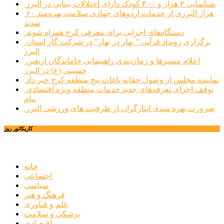
شناسایی ۲ هزار و ۴۰۰ کودک دارای اختلالات بینایی در البرز
۶۰ هزار البرزی از خدمات اردوهای جهادی سلامت بهره‌مند
شدند
دستگاه‌های اجرایی برای معرفی کرج همراه شوند
برگزاری رویداد قرآنی ” بهار در بهار” در شرکت گاز استان
البرز
اعلام مسیرها و زمان‌بندی راهپیمایی جاماندگان اربعین
حسینی (ع) در البرز
نماینده مجلس از وصول حقابه باغات پنج منطقه کرج خبر داد
توقف اجرای تعرفه‌های جدید خدمات منطقه ویژه اقتصادی
پیام
ضرورت بهره مندی ایثارگران از ظرفیت های ورزشی البرز
کاریکاتور روز
خانه
اجتماعی
سیاسی
فرهنگ و هنر
علم و فناوری
پزشکی و سلامت
اقتصادی