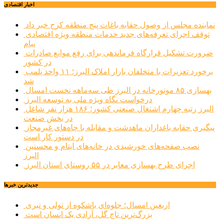
اخبار اقتصادی
نماینده مجلس از وصول حقابه باغات پنج منطقه کرج خبر داد
توقف اجرای تعرفه‌های جدید خدمات منطقه ویژه اقتصادی
پیام
ضرورت تشکیل قرارگاه فرماندهی برای رفع موانع صادرات
در کشور
برخورد تعزیرات با متخلفان بازار املاک البرز؛ ۱۱ واحد پلمب
شد
بهسازی ۸۵ موتورخانه در البرز طی سه‌ماهه نخست امسال
درخواست نگاه ویژه ملی به توسعه البرز
البرز رتبه چهارم اشتغال صنعتی کشور؛ ۱۸۶ هزار نفر شاغل
در بخش صنعت
پیگیری حقابه باغداران ماهدشت و مقابله با چاه‌های غیرمجاز
در دستور کار است
نصب صفحه‌های خورشیدی در خانه‌های ایتام و محسنین
البرز
اجرای طرح بهسازی معابر در ۵۵ روستای استان البرز
جديدترين خبرها
اربعین امسال؛ جلوه‌ای باشکوه از تولی و تبری
بزرگ‌ترین تاج گل، آزادی یک انسان است