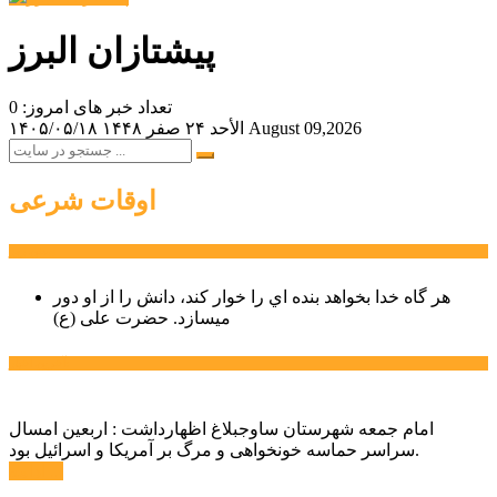
پیشتازان البرز
تعداد خبر های امروز: 0
August 09,2026
الأحد ۲۴ صفر ۱۴۴۸
۱۴۰۵/۰۵/۱۸
اوقات شرعی
سخن روز
هر گاه خدا بخواهد بنده اي را خوار كند، دانش را از او دور
میسازد.
حضرت علی (ع)
آخرین اخبار:
امام جمعه شهرستان ساوجبلاغ اظهارداشت : اربعین امسال
سراسر حماسه خونخواهی و مرگ بر آمریکا و اسرائیل بود.
ادامه ...