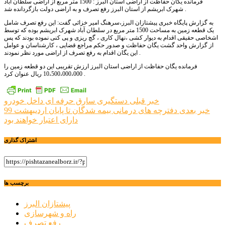
فرمانده یگان حفاظت از اراضی استان البرز : 1500 متر مربع از اراضی سلطان آباد
شهرک ابریشم از استان البرز رفع تصرف و به اراضی دولت بازگردانده شد .
به گزارش پایگاه خبری پیشتازان البرز،سرهنگ امیر خزائی گفت: این رفع تصرف شامل
یک قطعه زمین به مساحت 1500 متر مربع در سلطان آباد شهرک ابریشم بوده که توسط
اشخاصی حقیقی اقدام به دیوار کشی ،نهال کاری ، گچ ریزی و پی کنی نموده بودند که پس
از گزارش واحد گشت یگان حفاظت و صدور حکم مراجع قضایی ، کارشناسان و عوامل
این یگان اقدام به رفع تصرف از اراضی مورد نظر نمودند .
فرمانده یگان حفاظت از اراضی استان البرز ارزش تقریبی این دو قطعه زمین را
10،500،000،000 ریال عنوان کرد .
راهبری
خبر قبلی
دستگیری سارق حرفه ای داخل خودرو
خبر بعدی
دفترچه های درمانی بیمه شدگان تا پایان اردیبهشت 99
نوشته
دارای اعتبار خواهند بود
اشتراک گذاری
برچسب ها
پیشتازان البرز
راه و شهرسازی
رفع تصرف