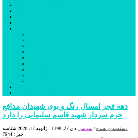
شهرستانهای استان البرز
فیلم
عکس
پیوندها
آنلاین
جدول لیگ برتر
ارز
قیمت طلا و سکه
بورس
قیمت خودرو داخلی
قیمت خودرو خارجی
قیمت تلویزیون
قیمت تبلت
قیمت موبایل
یادداشت
مرمت بنای تاریخی امامزاده هارون (ع) طالقان آغاز شد
دهه فجر امسال رنگ و بوی شهیدان مدافع
حرم سردار شهید قاسم سلیمانی را دارد
دسته‌بندی نشده
/
سیاسی
دی 27, 1398 - ژانویه 17, 2020
شناسه
خبر : 7944