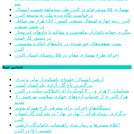
شد
بهسازی ۸۵ موتورخانه در البرز طی سه‌ماهه نخست امسال
درخواست نگاه ویژه ملی به توسعه البرز
البرز رتبه چهارم اشتغال صنعتی کشور؛ ۱۸۶ هزار نفر شاغل
در بخش صنعت
پیگیری حقابه باغداران ماهدشت و مقابله با چاه‌های غیرمجاز
در دستور کار است
نصب صفحه‌های خورشیدی در خانه‌های ایتام و محسنین
البرز
اجرای طرح بهسازی معابر در ۵۵ روستای استان البرز
جديدترين خبرها
اربعین امسال؛ جلوه‌ای باشکوه از تولی و تبری
بزرگ‌ترین تاج گل، آزادی یک انسان است
شناسایی ۲ هزار و ۴۰۰ کودک دارای اختلالات بینایی در البرز
۶۰ هزار البرزی از خدمات اردوهای جهادی سلامت بهره‌مند
شدند
دستگاه‌های اجرایی برای معرفی کرج همراه شوند
برگزاری رویداد قرآنی ” بهار در بهار” در شرکت گاز استان
البرز
اعلام مسیرها و زمان‌بندی راهپیمایی جاماندگان اربعین
حسینی (ع) در البرز