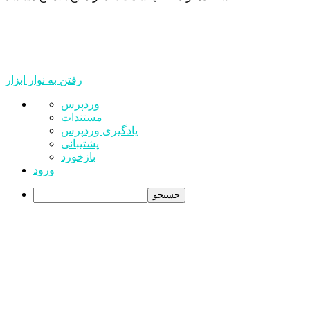
رفتن به نوار ابزار
درباره
وردپرس
وردپرس
مستندات
یادگیری وردپرس
پشتیبانی
بازخورد
ورود
جستجو