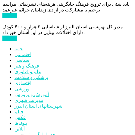
یادداشتی برای ترویج فرهنگ جایگزینی هزینه‌های تشریفاتی مراسم
ترحیم با مشارکت در آزادی زندانیان جرائم غیرعمد
ادامه ...
مدیر کل بهزیستی استان البرز از شناسایی ۲ هزار و ۴۰۰ کودک
دارای اختلالات بینایی در این استان خبر داد.
ادامه ...
خانه
اجتماعی
سیاسی
فرهنگ و هنر
علم و فناوری
پزشکی و سلامت
اقتصادی
ورزشی
آموزش و پرورش
مدیریت شهری
شهرستانهای استان البرز
فیلم
عکس
پیوندها
آنلاین
جدول لیگ برتر