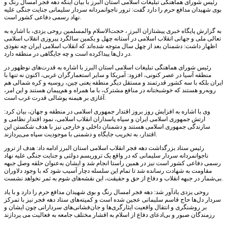
رئیس شورای هماهنگی تبلیغات اسلامی استان البرز با بیان اینکه دهه فجر امسال رنگ و
بوی شهیدان مدافع حرم را دارد گفت: ترور ناجوانمردانه سردار سلیمانی جنایت جنگی علیه
نهاد رسمی دفاعی کشور است.
به گزارش پایگاه خبری پیشتازان البرز ، حجت‌الاسلام‌ والمسلمین روحی یزدی، با اشاره به
تعالی ملی و جهانی انقلاب اسلامی در آستانه چهل و یکمین سالگرد پیروزی انقلاب اسلامی
اظهار داشت: دشمنان بعد از چهل سال متوجه شده‌اند که انقلاب اسلامی ایران چه نفوذی
در دل‌ها پیداکرده است و چه جایگاهی در منطقه دارد.
رئیس شورای هماهنگی تبلیغات اسلامی استان البرز با اشاره به قدرت‌های نوظهور در
منطقه آسیا در عصر کنونی، افزود: آمریکا و سایر استعمارگران غربی، اکنون نه‌ تنها با
ایران بلکه با سه کشور قدرتمند و مستقل دیگر منطقه یعنی چین، روسیه و کره شمالی هم
روبه‌رو هستند که خوشبختانه در منافع مشترک، با ما همراه و هم‌پیمان هستند و این امر،
آغازی بر هیمنه پوشالی قدرت غرب است.
وی با اشاره به افزایش روز بروز اقتدار جمهوری اسلامی در منطقه و جهان، بیان کرد:
ارتش جمهوری اسلامی ایران و سپاه پاسداران انقلاب اسلامی، نمود اقتدار نظامی و
سازندگی جمهوری اسلامی هستند و دشمنان داخلی و خارجی نیز با هدف شکستن این
اقتدار، به تخریب جایگاه و دشمنی با موجودیت سپاه می‌پردازند.
رئیس ستاد بزرگداشت دهه فجر انقلاب اسلامی استان البرز ادامه داد: هدف از ترور
ناجوانمردانه سردار سلیمانی که در واقع یک تروریسم دولتی و جنایت جنگی علیه نهاد
رسمی دفاعی کشور است نیز در همین راستا انجام شد و ایشان به‌عنوان حلقه وصل جبهه
مقاومت به شهادت رسانده شد تا تمام این سلسله دچار آسیب شود که با وجود دلاوران
بی‌شمار در جبهه انقلاب و دفاع از حق و حقیقت، این نقشه‌های شوم به ثمر نخواهد نشست.
روحی یزدی یادآور شد: دهه فجر امسال رنگ و بوی شهیدان مدافع حرم را دارد و با یاد
سردار دل‌ها حاج قاسم سلیمانی عجین شده است و کمیته‌های ستاد دهه فجر نیز با تمرکز
بر روشنگری و انتقال واقعیت ایثارگری‌ها و جان‌فشانی‌های سردارانی چون ایشان و
رزمندگان صبور و بی‌ادعای دفاع از اسلام به اقشار مختلف جامعه به فعالیت می پردازند