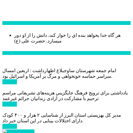
سخن روز
هر گاه خدا بخواهد بنده اي را خوار كند، دانش را از او دور
میسازد.
حضرت علی (ع)
آخرین اخبار:
امام جمعه شهرستان ساوجبلاغ اظهارداشت : اربعین امسال
سراسر حماسه خونخواهی و مرگ بر آمریکا و اسرائیل بود.
ادامه ...
یادداشتی برای ترویج فرهنگ جایگزینی هزینه‌های تشریفاتی مراسم
ترحیم با مشارکت در آزادی زندانیان جرائم غیرعمد
ادامه ...
مدیر کل بهزیستی استان البرز از شناسایی ۲ هزار و ۴۰۰ کودک
دارای اختلالات بینایی در این استان خبر داد.
ادامه ...