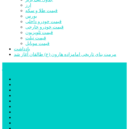
ارز
قیمت طلا و سکه
بورس
قیمت خودرو داخلی
قیمت خودرو خارجی
قیمت تلویزیون
قیمت تبلت
قیمت موبایل
یادداشت
مرمت بنای تاریخی امامزاده هارون (ع) طالقان آغاز شد
پیشتازان البرز
خانه
اجتماعی
سیاسی
فرهنگ و هنر
علم و فناوری
پزشکی و سلامت
اقتصادی
ورزشی
آموزش و پرورش
مدیریت شهری