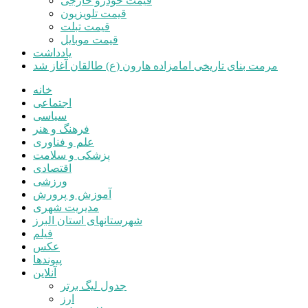
قیمت خودرو خارجی
قیمت تلویزیون
قیمت تبلت
قیمت موبایل
یادداشت
مرمت بنای تاریخی امامزاده هارون (ع) طالقان آغاز شد
خانه
اجتماعی
سیاسی
فرهنگ و هنر
علم و فناوری
پزشکی و سلامت
اقتصادی
ورزشی
آموزش و پرورش
مدیریت شهری
شهرستانهای استان البرز
فیلم
عکس
پیوندها
آنلاین
جدول لیگ برتر
ارز