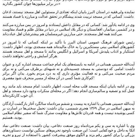
در برابر میلیون‌ها جوان کشور بگذارید.»
نماینده ولی‌فقیه در استان البرز بابیان اینکه تعدادی از مسئولین اهل مسجد نیستند، اذعان
داشت: کسانی که در مسجد تربیت شدند پیشگام در تحقق عدالت و مبارزه با فساد هستند.
وی در ادامه یادآور شد: کسانی که در مقابل داعش ایستادند و امروز در یمن مبارزه می‌کنند
و در کشمیر، میانمار، افغانستان و دیگر بلاد اسلامی در دنیا در مقابل ظلم و فساد مقاومت
می‌کنند همه اهل مسجدند. حتی مبارزین غیرمسلمان هم بیشترشان اهل عبادت‌اند.
رئیس شورای فرهنگ عمومی استان البرز با تأکید بر اینکه کسانی که تا امروز در
کشورهای اسلامی بینی مستکبرین را به خاک مالیده‌اند همه مسجدی بودند، اظهار داشت:
استکبار و اذناب پلیدش آمریکا و اسرائیل و انگلیس بدانند تا مسجد و اهل مسجد هستند
هرگز آسایش و راحتی نخواهند داشت.
آیت‌الله حسینی همدانی در ادامه به بایسته‌های یک امام جماعت مسجد اشاره کرد و عنوان
داشت: امامی که دودستی به مسجد چسبیده‌ای و نه شبهه‌ای برطرف می‌کنی و نه برای
مردم صحبت می‌کنی و نه فعالیت مؤثری داری که به درد مردم بخورد. بدان اگر براثر
کم‌کاری شما کسی در آن محله از مسیر منحرف شود مقصری!
وی در ادامه بابیان اینکه مسجد قلب محله است، اظهار داشت: امام مسجد باید مانند ریه
عمل کند و تصفیه و سالم‌سازی انجام دهد؛ اگر در محله‌ای منکرات وجود دارد مسجد و اهل
آن خوب کارنکرده‌اند.
آیت‌الله حسینی همدانی با اشاره به بیست و ششم مردادماه سالگرد آغاز بازگشت آزادگان
به میهن اسلامی در سال ۱۳۶۹ هجری شمسی، بیان داشت: تحمل سختی‌ها در اسارت بر
کسی پوشیده نیست و همه قدردان تلاش‌ها و مقاومت سترگ شما که سفیر نظام اسلامی
بودید، هستیم.
وی با اشاره به سی و یکم مردادماه روز صنعت دفاعی، بیان داشت: صنعت دفاعی نماد
اتکا به داخل و خودکفایی است؛ این صنعت باوجود تحریم‌های سنگین توانست دستاوردهای
بزرگی را برای کشور رقم بزند و الگوی موفق پیشرفت کشور با استفاده از نیرو و تجربه