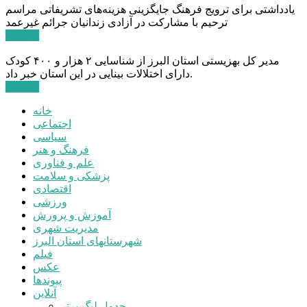
یادداشتی برای ترویج فرهنگ جایگزینی هزینه‌های تشریفاتی مراسم
ترحیم با مشارکت در آزادی زندانیان جرائم غیرعمد
ادامه ...
مدیر کل بهزیستی استان البرز از شناسایی ۲ هزار و ۴۰۰ کودک
دارای اختلالات بینایی در این استان خبر داد.
ادامه ...
خانه
اجتماعی
سیاسی
فرهنگ و هنر
علم و فناوری
پزشکی و سلامت
اقتصادی
ورزشی
آموزش و پرورش
مدیریت شهری
شهرستانهای استان البرز
فیلم
عکس
پیوندها
آنلاین
جدول لیگ برتر