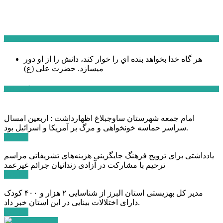
سخن روز
هر گاه خدا بخواهد بنده اي را خوار كند، دانش را از او دور
میسازد.
حضرت علی (ع)
آخرین اخبار:
امام جمعه شهرستان ساوجبلاغ اظهارداشت : اربعین امسال
سراسر حماسه خونخواهی و مرگ بر آمریکا و اسرائیل بود.
ادامه ...
یادداشتی برای ترویج فرهنگ جایگزینی هزینه‌های تشریفاتی مراسم
ترحیم با مشارکت در آزادی زندانیان جرائم غیرعمد
ادامه ...
مدیر کل بهزیستی استان البرز از شناسایی ۲ هزار و ۴۰۰ کودک
دارای اختلالات بینایی در این استان خبر داد.
ادامه ...