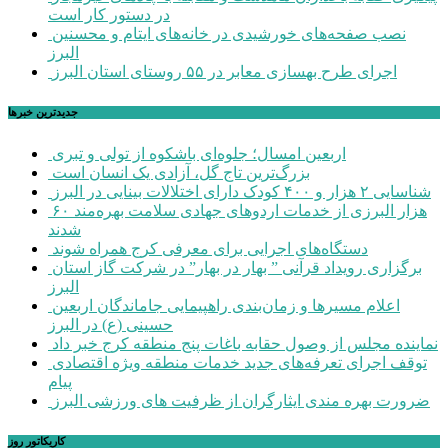
در دستور کار است
نصب صفحه‌های خورشیدی در خانه‌های ایتام و محسنین
البرز
اجرای طرح بهسازی معابر در ۵۵ روستای استان البرز
جديدترين خبرها
اربعین امسال؛ جلوه‌ای باشکوه از تولی و تبری
بزرگ‌ترین تاج گل، آزادی یک انسان است
شناسایی ۲ هزار و ۴۰۰ کودک دارای اختلالات بینایی در البرز
۶۰ هزار البرزی از خدمات اردوهای جهادی سلامت بهره‌مند
شدند
دستگاه‌های اجرایی برای معرفی کرج همراه شوند
برگزاری رویداد قرآنی ” بهار در بهار” در شرکت گاز استان
البرز
اعلام مسیرها و زمان‌بندی راهپیمایی جاماندگان اربعین
حسینی (ع) در البرز
نماینده مجلس از وصول حقابه باغات پنج منطقه کرج خبر داد
توقف اجرای تعرفه‌های جدید خدمات منطقه ویژه اقتصادی
پیام
ضرورت بهره مندی ایثارگران از ظرفیت های ورزشی البرز
کاریکاتور روز