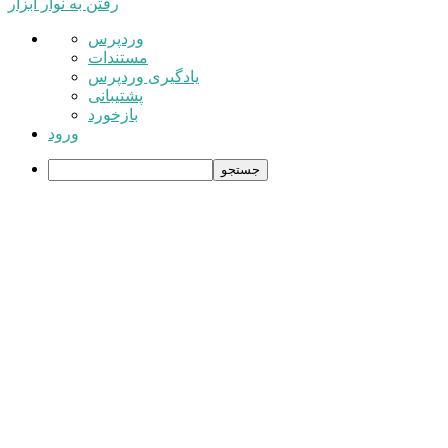
رفتن به نوار ابزار
درباره
وردپرس
وردپرس
مستندات
یادگیری وردپرس
پشتیبانی
بازخورد
ورود
جستجو