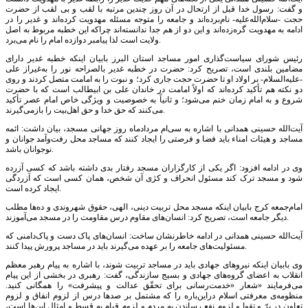
و گفت: رسول خدا قبل از ارتحال در آن روز چندین مرتبه با لقب و بی لقب از حضرت
حجت -سلام‌الله‌علیه- نام‌برده‌اند و جامعه را متوجه مسئله مهدویت کرده‌اند و غدیر را در
ادامه به مهدویت گره‌زده‌اند و این دو از هم جدا ندانسته‌اند چراکه این خطبه مربوط به اصل
ولایت است لذا پیامبر دوازده امام را نام می‌برد.
رئیس شورای سیاست‌گذاری امور مساجد استان البرز بابیان اینکه خطبه غدیر دارای
مضامین بلندی است، تصریح کرد: حضرت در خطبه غدیر بالصراحه نور را به‌غیراز علی
-علیه‌السلام- بر اولاد او تا حضرت حجت جاری کرد؛ و نبوت را به امامت متصل کردند و روی
دو نکته هم تأکید کرده‌اند که اولاً امامت در خاندان علی بن ابیطالب است که با حضرت
شروع و به امام زمان ختم می‌شود؛ و ثانیاً به خصوصیت و ویژگی خاص امام عصر تأکید
می‌کنند که حق خدا و حق اهل‌بیت را بازمی‌گیرند.
آیت‌الله حسینی همدانی با اشاره به سی‌ام مردادماه روز جهانی مسجد، بیان داشت: ائمه
مساجد و هیئات امناء باید فضا و فرصتی را ایجاد کنند که مساجد محل رفت‌وآمد جوانان و
نوجوانان باشد.
وی در ادامه افزود: اگر یکی از کارگزاران مسجد رفتار بدی داشته باشد که کسی آزرده
شود و مسجد ترک کند مسئول انحراف و کژی آن شخص، همان کسی است که آزردگی
ایجاد کرده است.
امام‌جمعه کرج بابیان اینکه مسجد محل تربیت دینی، الهی، حقوق شهروندی و ده‌ها مطلب
دیگر جامعه است، تصریح کرد: انسان‌های مقاوم درس مقاومت را در مسجد می‌آموزند.
آیت‌الله حسینی همدانی در ادامه خاطرنشان ساخت: انسان‌های پاک دست و پاک‌دامنی که
مسئولیت‌های جامعه را بر عهده می‌گیرند باید در مساجد پرورش پیدا کنند.
وی بابیان اینکه نیروهای جهادی باید در مساجد تربیت شوند، با اشاره به پیام رهبر معظم
انقلاب به اعضای گروه‌های جهادی و بسیج سازندگی، گفت: رهبری در بخشی از این پیام
می‌فرمایند «شعار «خدمت‌رسانی برای تحقّق عدالت و پیشرفت» را همگانی کنید.
منظومه‌ی معرفتی اسلام دراین‌باره را که مشتمل بر صدها درس از لزوم انفاق و لزوم
تعاون در بِرّ و تقوا و لزوم نفع رساندن به مردم و لزوم قیام به قسط و امثال این‌ها است،