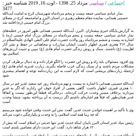
اجتماعی
/
سیاسی
مرداد 25, 1398 - اوت 16, 2019
شناسه خبر :
3477
نماز عبادی سیاسی جمعه بیست و پنجم مردادماه شهرستان کرج به امامت آیت‌الله
حسینی همدانی، نماینده مقام معظم رهبری در استان البرز و امام‌جمعه کرج در مصلای
بزرگ امام خمینی (ره) اقامه شد.
به گزارش پایگاه خبری پیشتازان البرز، آیت‌الله حسینی همدانی ظهر امروز در خطبه‌های
نماز عبادی سیاسی جمعه بیست و پنجم مردادماه در مصلای بزرگ امام خمینی (ره) با
اشاره به بیست و ششم مردادماه روز ولادت حضرت امام علی النقی الهادی علیه‌السلام در
سال ۲۱۲ هجری قمری اظهار داشت: ایشان مبارزات و مجاهداتی در حفظ و نشر آثار
اهل‌بیت (ع) داشتند، سبک و روش زندگی حضرت امام هادی (ع) تبیین و تثبیت ارزش‌های
اسلامی بود.
وی افزود: مسئولان باید راه و روش این حضرت را الگو قرار داده و به دنبال برطرف کردن
مشکلات مردم باشند و از سبک زندگی غرب فاصله بگیرند، زیارت غدیریه امام هادی (ع)
ازجمله زیارت‌های پرمعنی است که لازم است به این زیارت‌نامه توجه و اهتمام بیشتری
شود.
آیت‌الله حسینی همدانی با اشاره به بیست و نهم مردادماه روز عید سعید غدیر خم در سال
۱۰ هجری قمری، اظهار داشت: گاهی بعضی از افراد خوف این رادارند که اگر به غدیر
بپردازند برخلاف مسیر وحدت حرکت کرده‌اند، درحالی‌که قطعاً این‌طور نیست و اتفاقاً
غدیر همان‌طور که قبلاً هم اشاره‌ای داشتم اگر درست به آن پرداخته بشود، منشأ وحدت
است.
وی با تأکید بر اهمیت خواندن حدیث غدیر، گفت: متن این حدیث وقتی خوانده شود می‌بینیم
که چه زیبا همه امت اسلامی را به وحدت و یکپارچگی دعوت می‌کند.
رئیس بنیاد غدیر استان البرز بابیان اینکه حدیث غدیر تنها حدیثی در اسلام است که بیش از
۱۲۰ هزار شاهد دارد، گفت: این حدیث دارای مضامین بلندی است.
آیت‌الله حسینی همدانی یکی از نکته‌های مهم حدیث غدیر را رابطه غدیر با مهدویت دانست