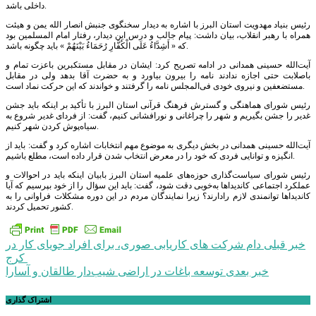
داخلی باشد.
رئیس بنیاد مهدویت استان البرز با اشاره به دیدار سخنگوی جنبش انصار الله یمن و هیئت
همراه با رهبر انقلاب، بیان داشت: پیام جالب و درس این دیدار، رفتار امام المسلمین بود
که « أَشِدَّاءُ عَلَى الْکُفَّارِ رُحَمَاءُ بَیْنَهُمْ » باید چگونه باشد.
آیت‌الله حسینی همدانی در ادامه تصریح کرد: ایشان در مقابل مستکبرین باعزت تمام و
باصلابت حتی اجازه ندادند نامه را بیرون بیاورد و به حضرت آقا بدهد ولی در مقابل
مستضعفین و نیروی خودی فی‌المجلس نامه را گرفتند و خواندند که این حرکت نماد است.
رئیس شورای هماهنگی و گسترش فرهنگ قرآنی استان البرز با تأکید بر اینکه باید جشن
غدیر را جشن بگیریم و شهر را چراغانی و نورافشانی کنیم، گفت: از فردای غدیر شروع به
سیاه‌پوش کردن شهر کنیم.
آیت‌الله حسینی همدانی در بخش دیگری به موضوع مهم انتخابات اشاره کرد و گفت: باید از
انگیزه و توانایی فردی که خود را در معرض انتخاب شدن قرار داده است، مطلع باشیم.
رئیس شورای سیاست‌گذاری حوزه‌های علمیه استان البرز بابیان اینکه باید در احوالات و
عملکرد اجتماعی کاندیداها به‌خوبی دقت شود، گفت: باید این سؤال را از خود بپرسیم که آیا
کاندیداها توانمندی لازم رادارند؟ زیرا نمایندگان مردم در این دوره مشکلات فراوانی را به
کشور تحمیل کردند.
راهبری
خبر قبلی
دام شرکت های کاریابی صوری، برای افراد جویای کار در
کرج
نوشته
خبر بعدی
توسعه باغات در اراضی شیب‌دار طالقان و آسارا
اشتراک گذاری