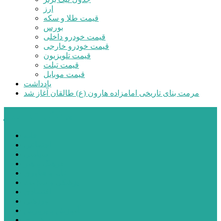
ارز
قیمت طلا و سکه
بورس
قیمت خودرو داخلی
قیمت خودرو خارجی
قیمت تلویزیون
قیمت تبلت
قیمت موبایل
یادداشت
مرمت بنای تاریخی امامزاده هارون (ع) طالقان آغاز شد
پیشتازان البرز
خانه
اجتماعی
سیاسی
فرهنگ و هنر
علم و فناوری
پزشکی و سلامت
اقتصادی
ورزشی
آموزش و پرورش
مدیریت شهری