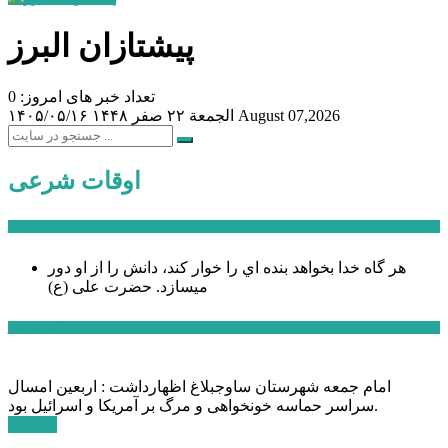
پیشتازان البرز
تعداد خبر های امروز: 0
August 07,2026
الجمعة ۲۲ صفر ۱۴۴۸
۱۴۰۵/۰۵/۱۶
اوقات شرعی
سخن روز
هر گاه خدا بخواهد بنده اي را خوار كند، دانش را از او دور
میسازد.
حضرت علی (ع)
آخرین اخبار:
امام جمعه شهرستان ساوجبلاغ اظهارداشت : اربعین امسال
سراسر حماسه خونخواهی و مرگ بر آمریکا و اسرائیل بود.
ادامه ...