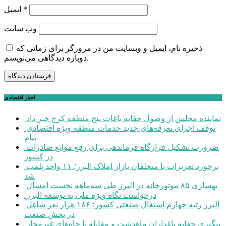
*
ایمیل
وب‌ سایت
ذخیره نام، ایمیل و وبسایت من در مرورگر برای زمانی که
دوباره دیدگاهی می‌نویسم.
اخبار اقتصادی
نماینده مجلس از وصول حقابه باغات پنج منطقه کرج خبر داد
توقف اجرای تعرفه‌های جدید خدمات منطقه ویژه اقتصادی
پیام
ضرورت تشکیل قرارگاه فرماندهی برای رفع موانع صادرات
در کشور
برخورد تعزیرات با متخلفان بازار املاک البرز؛ ۱۱ واحد پلمب
شد
بهسازی ۸۵ موتورخانه در البرز طی سه‌ماهه نخست امسال
درخواست نگاه ویژه ملی به توسعه البرز
البرز رتبه چهارم اشتغال صنعتی کشور؛ ۱۸۶ هزار نفر شاغل
در بخش صنعت
پیگیری حقابه باغداران ماهدشت و مقابله با چاه‌های غیرمجاز