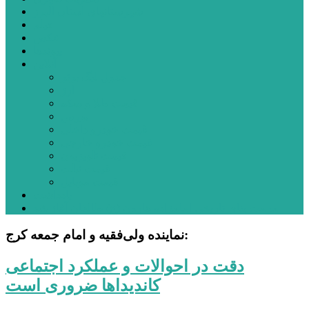
شهرستانهای استان البرز
فیلم
عکس
پیوندها
آنلاین
جدول لیگ برتر
ارز
قیمت طلا و سکه
بورس
قیمت خودرو داخلی
قیمت خودرو خارجی
قیمت تلویزیون
قیمت تبلت
قیمت موبایل
یادداشت
مرمت بنای تاریخی امامزاده هارون (ع) طالقان آغاز شد
نماینده ولی‌فقیه و امام جمعه کرج:
دقت در احوالات و عملکرد اجتماعی
کاندیداها ضروری است