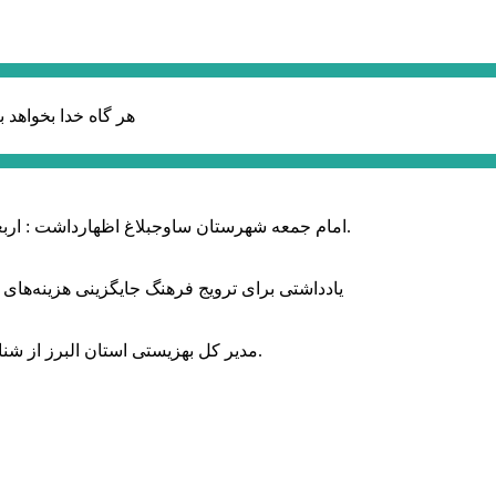
هر گاه خدا بخواهد ب
امام جمعه شهرستان ساوجبلاغ اظهارداشت : اربعین امسال سراسر حماسه خونخواهی و مرگ بر آمریکا و اسرائیل بود.
یادداشتی برای ترویج فرهنگ جایگزینی هزینه‌های
مدیر کل بهزیستی استان البرز از شناسایی ۲ هزار و ۴۰۰ کودک دارای اختلالات بینایی در این استان خبر داد.