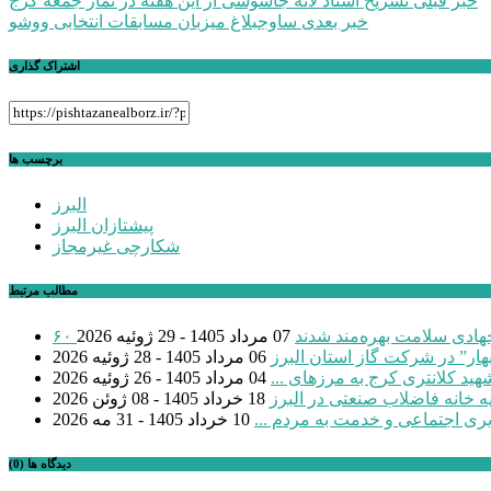
راهبری
خبر قبلی
تشریح اسناد لانه جاسوسی از این هفته در نماز جمعه کرج
خبر بعدی
ساوجبلاغ میزبان مسابقات انتخابی ووشو
نوشته
اشتراک گذاری
برچسب ها
البرز
پیشتازان البرز
شکارچی غیرمجاز
مطالب مرتبط
 جهادی سلامت بهره‌مند شدند
07 مرداد 1405 - 29 ژوئیه 2026
بهار” در شرکت گاز استان البرز
06 مرداد 1405 - 28 ژوئیه 2026
04 مرداد 1405 - 26 ژوئیه 2026
18 خرداد 1405 - 08 ژوئن 2026
یری اجتماعی و خدمت به مردم ...
10 خرداد 1405 - 31 مه 2026
دیدگاه ها (0)