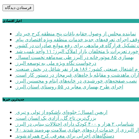
اخبار اقتصادی
نماینده مجلس از وصول حقابه باغات پنج منطقه کرج خبر داد
وقف اجرای تعرفه‌های جدید خدمات منطقه ویژه اقتصادی پیام
شکیل قرارگاه فرماندهی برای رفع موانع صادرات در کشور
ورد تعزیرات با متخلفان بازار املاک البرز؛ ۱۱ واحد پلمب شد
بهسازی ۸۵ موتورخانه در البرز طی سه‌ماهه نخست امسال
درخواست نگاه ویژه ملی به توسعه البرز
صنعتی کشور؛ ۱۸۶ هزار نفر شاغل در بخش صنعت
اران ماهدشت و مقابله با چاه‌های غیرمجاز در دستور کار است
نصب صفحه‌های خورشیدی در خانه‌های ایتام و محسنین البرز
اجرای طرح بهسازی معابر در ۵۵ روستای استان البرز
جديدترين خبرها
اربعین امسال؛ جلوه‌ای باشکوه از تولی و تبری
بزرگ‌ترین تاج گل، آزادی یک انسان است
شناسایی ۲ هزار و ۴۰۰ کودک دارای اختلالات بینایی در البرز
هزار البرزی از خدمات اردوهای جهادی سلامت بهره‌مند شدند
دستگاه‌های اجرایی برای معرفی کرج همراه شوند