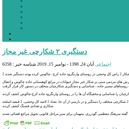
بورس
قیمت خودرو داخلی
قیمت خودرو خارجی
قیمت تلویزیون
قیمت تبلت
قیمت موبایل
یادداشت
مرمت بنای تاریخی امامزاده هارون (ع) طالقان آغاز شد
دستگیری ٢ شکارچی غیر مجاز
اجتماعی
آبان 24, 1398 - نوامبر 15, 2019
شناسه خبر : 6358
رش های مردمی مبنی بر شکار غیر مجاز حیوانات در مراتع کوهستانی جاده چالوس و انتقال
این مقام انتظامی گفت: ماموران به مخفیگاه آن ها اعزام و با رعایت موارد امنیتی و حفاظتی در یک قدام غافلگیرانه 2 شکارچی متخلف را دستگیر و در بازسی از آن جا، تعداد 2 لاشه کل وحشی، 2 قبضه اسلحه
شکاری و تعدادی فشنگ کشف کردند .