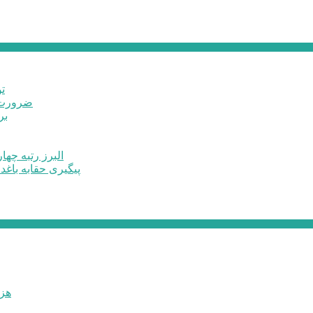
ت
ضرورت ت
برخ
البرز رتبه چهارم اشتغال 
پیگیری حقابه باغد
۶۰ 