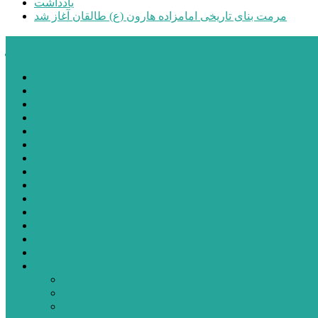
یادداشت
مرمت بنای تاریخی امامزاده هارون (ع) طالقان آغاز شد
پیشتازان البرز
خانه
اجتماعی
سیاسی
فرهنگ و هنر
علم و فناوری
پزشکی و سلامت
اقتصادی
ورزشی
آموزش و پرورش
مدیریت شهری
شهرستانهای استان البرز
فیلم
عکس
پیوندها
آنلاین
جدول لیگ برتر
ارز
قیمت طلا و سکه