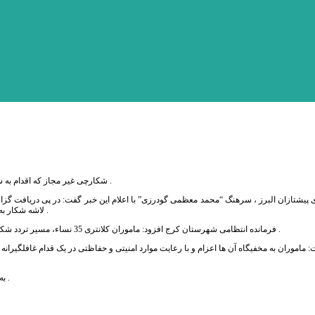
2 شکارچی غیر مجاز که اقدام به شکار 2 راس کل وحشی در روستای وارنگرود جاده کرج –چالوس کرده بودند دستگیر شدند .
 پیشتازان البرز ، سرهنگ “محمد معظمی گودرزی” با اعلام این خبر گفت: در پی دریافت گزا
لاشه شکار به روستاهای مسیر جاده ، شناسایی و دستگیری شکارچیان متخلف در دستور کار قرار گرفت .
فرمانده انتظامی شهرستان کرج افزود: ماموران کلانتری 35 نساء، مسیر تردد شکارچیان را شناسایی و مخفیگاه آن ها را در روستای وارنگرود جاده کرج-چالوس کشف کردند .
به گفته سرهنگ معظمی گودرزی، متهمان برای سیر مراحل قانونی تحویل مراجع قضائی شدند .