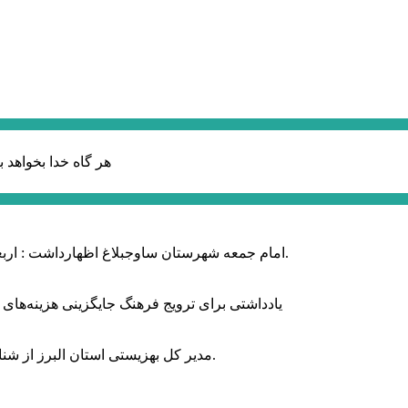
هر گاه خدا بخواهد ب
امام جمعه شهرستان ساوجبلاغ اظهارداشت : اربعین امسال سراسر حماسه خونخواهی و مرگ بر آمریکا و اسرائیل بود.
یادداشتی برای ترویج فرهنگ جایگزینی هزینه‌های
مدیر کل بهزیستی استان البرز از شناسایی ۲ هزار و ۴۰۰ کودک دارای اختلالات بینایی در این استان خبر داد.